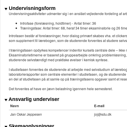
Undervisningsform
Undervisningsaktiviteter udmønter sig i en anslået vejledende fordeling af
Introfase (forelæsning, holdtimer) - Antal timer: 36
Træningsfase: Antal timer: 68, heraf 34 timer eksaminatorie og 26 tim
Introfasen består af forelæsninger, hvor dialog primært skabes vha. et clicker
som supplement til lærebogen, som de studerende forventes at studere selvs
I træningsfasen opdyrkes kompetencer indenfor kursets centrale dele – ikke 
Eksaminatorietimerne er baseret på gruppearbejde omkring problemløsning, og
studerende selvstændigt med praktiske øvelser i kemisk syntese.
I studiefasen forventes de studerende at arbejde med selvstudium af lærebo
laboratorierapporter som centrale elementer i studiefasen, og de studerende
en del af studiefasen på at samle op på træningsfasens opgaver samt et reserve
Det forventes af have en jævn belastning igennem hele semesteret.
Ansvarlig underviser
Navn
E-mail
Jan Oskar Jeppesen
joj@sdu.dk
Skemaoplysninger