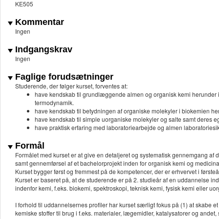
KE505
Kommentar
Ingen
Indgangskrav
Ingen
Faglige forudsætninger
Studerende, der følger kurset, forventes at:
have kendskab til grundlæggende almen og organisk kemi herunder is
termodynamik.
have kendskab til betydningen af organiske molekyler i biokemien he
have kendskab til simple uorganiske molekyler og salte samt deres
have praktisk erfaring med laboratoriearbejde og almen laboratoriesi
Formål
Formålet med kurset er at give en detaljeret og systematisk gennemgang af 
samt gennemførsel af et bachelorprojekt inden for organisk kemi og medicina
Kurset bygger først og fremmest på de kompetencer, der er erhvervet i først
Kurset er baseret på, at de studerende er på 2. studieår af en uddannelse inde
indenfor kemi, f.eks. biokemi, spektroskopi, teknisk kemi, fysisk kemi eller uo
I forhold til uddannelsernes profiler har kurset særligt fokus på (1) at skabe
kemiske stoffer til brug i f.eks. materialer, lægemidler, katalysatorer og ande