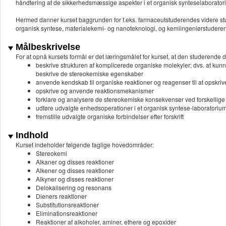
håndtering af de sikkerhedsmæssige aspekter i et organisk synteselaborator
Hermed danner kurset baggrunden for f.eks. farmaceutstuderendes videre st
organisk syntese, materialekemi- og nanoteknologi, og kemiingeniørstuderend
Målbeskrivelse
For at opnå kursets formål er det læringsmålet for kurset, at den studerende d
beskrive strukturen af komplicerede organiske molekyler; dvs. at kun
beskrive de stereokemiske egenskaber
anvende kendskab til organiske reaktioner og reagenser til at opskriv
opskrive og anvende reaktionsmekanismer
forklare og analysere de stereokemiske konsekvenser ved forskellige
udføre udvalgte enhedsoperationer i et organisk syntese-laboratoriu
fremstille udvalgte organiske forbindelser efter forskrift
Indhold
Kurset indeholder følgende faglige hovedområder:
Stereokemi
Alkaner og disses reaktioner
Alkener og disses reaktioner
Alkyner og disses reaktioner
Delokalisering og resonans
Dieners reaktioner
Substitutionsreaktioner
Eliminationsreaktioner
Reaktioner af alkoholer, aminer, ethere og epoxider