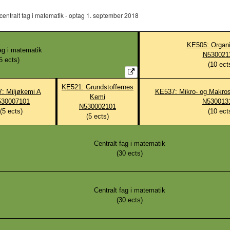
entralt fag i matematik - optag 1. september 2018
KE505: Organ
fag i matematik
N530021
5
ects)
(
10
ect
KE521: Grundstoffernes
: Miljøkemi A
KE537: Mikro- og Makros
Kemi
530007101
N530013
N530002101
(
5
ects)
(
10
ect
(
5
ects)
Centralt fag i matematik
(
30
ects)
Centralt fag i matematik
(
30
ects)