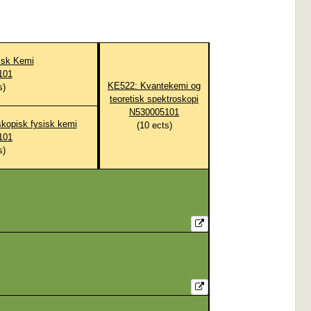
isk Kemi
101
KE522: Kvantekemi og
s)
teoretisk spektroskopi
N530005101
kopisk fysisk kemi
(
10
ects)
101
s)