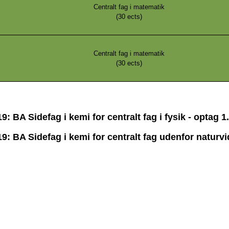
Centralt fag i matematik
(
30
ects)
Centralt fag i matematik
(
30
ects)
 BA Sidefag i kemi for centralt fag i fysik - optag 
: BA Sidefag i kemi for centralt fag udenfor naturv