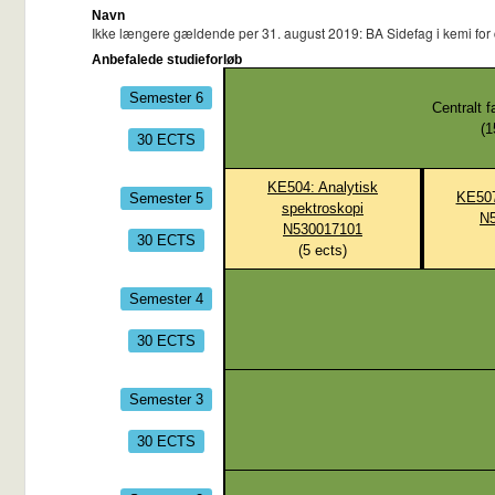
Navn
Ikke længere gældende per 31. august 2019: BA Sidefag i kemi for c
Anbefalede studieforløb
Semester 6
Centralt 
(
1
30 ECTS
KE504: Analytisk
Semester 5
KE507
spektroskopi
N
N530017101
30 ECTS
(
5
ects)
Semester 4
30 ECTS
Semester 3
30 ECTS