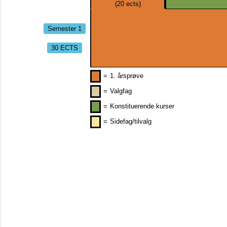
(
20
ects)
Semester 1
30 ECTS
=
1. årsprøve
=
Valgfag
=
Konstituerende kurser
=
Sidefag/tilvalg