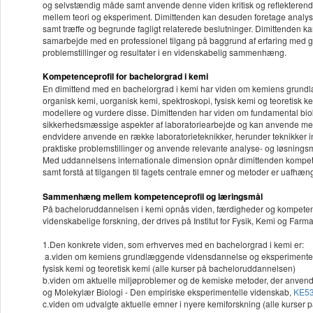
og selvstændig måde samt anvende denne viden kritisk og reflekterend
mellem teori og eksperiment. Dimittenden kan desuden foretage analyser 
samt træffe og begrunde fagligt relaterede beslutninger. Dimittenden kan
samarbejde med en professionel tilgang på baggrund af erfaring med g
problemstillinger og resultater i en videnskabelig sammenhæng.
Kompetenceprofil for bachelorgrad i kemi
En dimittend med en bachelorgrad i kemi har viden om kemiens grundl
organisk kemi, uorganisk kemi, spektroskopi, fysisk kemi og teoretisk 
modellere og vurdere disse. Dimittenden har viden om fundamental bio
sikkerhedsmæssige aspekter af laboratoriearbejde og kan anvende meto
endvidere anvende en række laboratorieteknikker, herunder teknikker i
praktiske problemstillinger og anvende relevante analyse- og løsningsm
Med uddannelsens internationale dimension opnår dimittenden kompeten
samt forstå at tilgangen til fagets centrale emner og metoder er uafhæn
Sammenhæng mellem kompetenceprofil og læringsmål
På bacheloruddannelsen i kemi opnås viden, færdigheder og kompetencer
videnskabelige forskning, der drives på Institut for Fysik, Kemi og Farma
1.Den konkrete viden, som erhverves med en bachelorgrad i kemi er:
a.viden om kemiens grundlæggende vidensdannelse og eksperimentelle 
fysisk kemi og teoretisk kemi (alle kurser på bacheloruddannelsen)
b.viden om aktuelle miljøproblemer og de kemiske metoder, der anvende
og Molekylær Biologi - Den empiriske eksperimentelle videnskab,
KE5
c.viden om udvalgte aktuelle emner i nyere kemiforskning (alle kurse