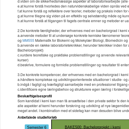
d.viden om de sikkerhedsmæssige aspekter af laboratoriearbejde (alle
e.at kunne forstå hvorledes den naturvidenskabelige viden opnås ved et
f.at kunne forstå og reflektere over teorier, metoder og praksis inden fo
g.at kunne tilegne sig viden på en effektiv og selvstændig måde og kun
h.at kunne forstå at tilgangen til fagets centrale emner og metoder er 
2.De konkrete færdigheder, der erhverves med en bachelorgrad i kemi er
a.anvende metoder til at undersøge konkrete kemiske fænomener teoret
og
MM555
Matematik for Biokemi og Molekylær Biologi, Biomedicin og
b.anvende en række laboratorieteknikker, herunder teknikker inden for 
Bachelorprojekt)
c.vurdere teoretiske og praktiske problemstillinger og anvende relevant
kurser)
d.beskrive, formulere og formidle problemstillinger og resultater til ent
3.De konkrete kompetencer, der erhverves med en bachelorgrad i kemi e
a.håndtere komplekse og udviklingsorienterede situationer i studie- 
b.indgå i fagligt og tværfagligt samarbejde med en professionel tilgang 
c.identificere egne læringsbehov og strukturere egen læring i forskellige
Beskæftigelsesprofil
Som kandidat i kemi kan man få ansættelse i den private sektor fx den kem
alle aspekter af kemi herunder forskning og udvikling af nye lægemidler 
meget andet. I kombination med et sidefag kan man desuden blive unde
Anbefalede studieforløb
Semester 6
BAKE500: Bachelorprojekt i kemi