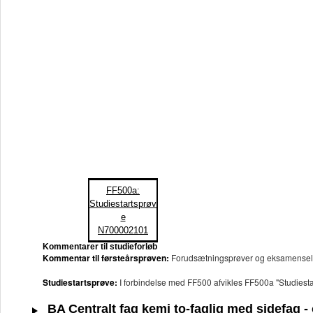
FF500a:
Studiestartsprøv
e
N700002101
Kommentarer til studieforløb
Kommentar til førsteårsprøven:
Forudsætningsprøver og eksamenseleme
Studiestartsprøve:
I forbindelse med FF500 afvikles FF500a "Studiesta
BA Centralt fag kemi to-faglig med sidefag -