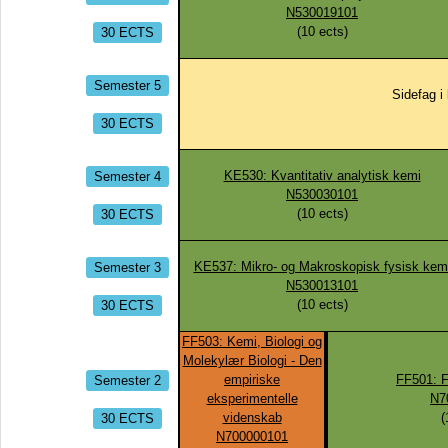
N530019101
30 ECTS
(
10
ects)
Semester 5
Sidefag i 
30 ECTS
Semester 4
KE530: Kvantitativ analytisk kemi
N530030101
30 ECTS
(
10
ects)
Semester 3
KE537: Mikro- og Makroskopisk fysisk kem
N530013101
30 ECTS
(
10
ects)
FF503: Kemi, Biologi og
Molekylær Biologi - Den
Semester 2
empiriske
FF501: F
eksperimentelle
N7
30 ECTS
videnskab
(
N700000101