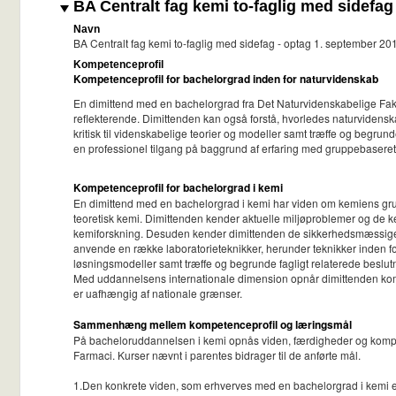
BA Centralt fag kemi to-faglig med sidefag
Navn
BA Centralt fag kemi to-faglig med sidefag - optag 1. september 2
Kompetenceprofil
Kompetenceprofil for bachelorgrad inden for naturvidenskab
En dimittend med en bachelorgrad fra Det Naturvidenskabelige Fakul
reflekterende. Dimittenden kan også forstå, hvorledes naturvidens
kritisk til videnskabelige teorier og modeller samt træffe og begrun
en professionel tilgang på baggrund af erfaring med gruppebaseret
Kompetenceprofil for bachelorgrad i kemi
En dimittend med en bachelorgrad i kemi har viden om kemiens gru
teoretisk kemi. Dimittenden kender aktuelle miljøproblemer og de 
kemiforskning. Desuden kender dimittenden de sikkerhedsmæssige a
anvende en række laboratorieteknikker, herunder teknikker inden fo
løsningsmodeller samt træffe og begrunde fagligt relaterede beslut
Med uddannelsens internationale dimension opnår dimittenden kompe
er uafhængig af nationale grænser.
Sammenhæng mellem kompetenceprofil og læringsmål
På bacheloruddannelsen i kemi opnås viden, færdigheder og kompeten
Farmaci. Kurser nævnt i parentes bidrager til de anførte mål.
1.Den konkrete viden, som erhverves med en bachelorgrad i kemi e