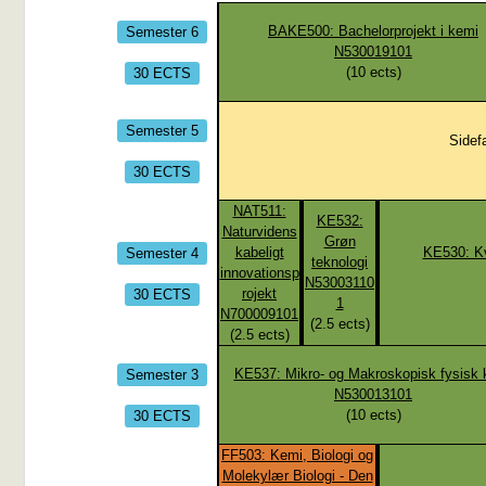
Semester 6
BAKE500: Bachelorprojekt i kemi
N530019101
30 ECTS
(
10
ects)
Semester 5
Sidefa
30 ECTS
NAT511:
KE532:
Naturvidens
Grøn
Semester 4
kabeligt
KE530: Kv
teknologi
innovationsp
N53003110
30 ECTS
rojekt
1
N700009101
(
2.5
ects)
(
2.5
ects)
Semester 3
KE537: Mikro- og Makroskopisk fysisk 
N530013101
30 ECTS
(
10
ects)
FF503: Kemi, Biologi og
Molekylær Biologi - Den