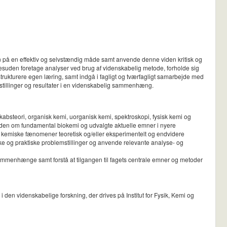
en på en effektiv og selvstændig måde samt anvende denne viden kritisk og
esuden foretage analyser ved brug af videnskabelig metode, forholde sig
 strukturere egen læring, samt indgå i fagligt og tværfagligt samarbejde med
stillinger og resultater i en videnskabelig sammenhæng.
steori, organisk kemi, uorganisk kemi, spektroskopi, fysisk kemi og
viden om fundamental biokemi og udvalgte aktuelle emner i nyere
 kemiske fænomener teoretisk og/eller eksperimentelt og endvidere
ke og praktiske problemstillinger og anvende relevante analyse- og
sammenhænge samt forstå at tilgangen til fagets centrale emner og metoder
den videnskabelige forskning, der drives på Institut for Fysik, Kemi og