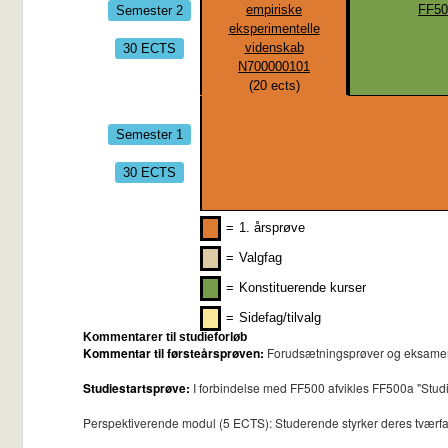
Semester 2
empiriske
FF50
eksperimentelle
30 ECTS
videnskab
N700000101
(
20
ects)
Semester 1
30 ECTS
=
1. årsprøve
=
Valgfag
=
Konstituerende kurser
=
Sidefag/tilvalg
Kommentarer til studieforløb
Kommentar til førsteårsprøven:
Forudsætningsprøver og eksamense
Studiestartsprøve:
I forbindelse med FF500 afvikles FF500a "Studi
Perspektiverende modul (5 ECTS): Studerende styrker deres tværfa