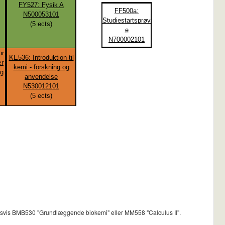
FY527: Fysik A
FF500a:
N500053101
Studiestartsprøv
(
5
ects)
e
N700002101
or
KE536: Introduktion til
ær
kemi - forskning og
og
anvendelse
N530012101
(
5
ects)
ldsvis BMB530 "Grundlæggende biokemi" eller MM558 "Calculus II".