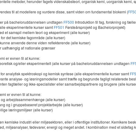
e metoder, herunder fagets videnskabsteori, organisk kemi, uorganisk kemi, spekt
endes til at modellere og vurdere disse, samt viden om fundamental biokemi (
FF5
urser på bacheloruddannelsen undtagen
FF500
Introduktion til fag, forskning og fæll
alle eksperimentelle kurser samt
FF501
Førsteårsprojekt og Bachelorprojekt)
d et samspil mellem teori og eksperiment (alle kurser)
n for det kemiske fagområde (alle kurser)
 kunne anvende denne viden reflekterende (alle kurser)
 er uafhængig af nationale grænser
i er evnen til at kunne:
oretisk og/eller eksperimentelt (alle kurser på bacheloruddannelsen undtagen
FF
for analytisk spektroskopi og kemisk syntese (alle eksperimentelle kurser samt
FF
vante analyse- og løsningsmodeller samt træffe og begrunde fagligt relaterede beslu
 enten fagfæller og ikke-specialister eller samarbejdspartnere og brugere (alle kurse
mi er evnen til at kunne:
ie- og arbejdssammenhænge (alle kurser)
ang og i gruppebaseret projektarbejde (alle kurser)
lige læringsmiljøer (alle kurser)
n kemiske industri eller miljøsektoren, eller i offentlige institutioner. Kemikere be
mhed, miljøanalyser, fødevarer, energi og meget andet. I kombination med et sidefa