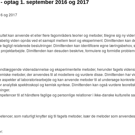
 - optag 1. september 2016 og 2017
016 og 2017
tet kan anvende et eller flere fagområders teorier og metoder, tilegne sig ny vid
kabelig viden opnås ved et samspil mellem teori og eksperiment. Dimittenden kan d
de fagligt relaterede beslutninger. Dimittenden kan identificere egne læringsbehov,
 projektarbejde. Dimittenden kan desuden beskrive, formulere og formidle problem
ndlæggende vidensdannelse og eksperimentelle metoder, herunder fagets videnskab
kemiske metoder, der anvendes til at modellere og vurdere disse. Dimittenden har 
spekter af laboratoriearbejde og kan anvende metoder til at undersøge konkrete
r analytisk spektroskopi og kemisk syntese. Dimittenden kan også vurdere teoretis
ninger.
tencer til at håndtere faglige og personlige relationer i ikke-danske kulturelle 
cer, som naturligt knytter sig til fagets metoder, især de metoder som anvendes i 
r: