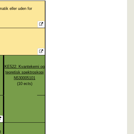
matik eller uden for
KE522: Kvantekemi og
teoretisk spektroskopi
N530005101
(
10
ects)
e