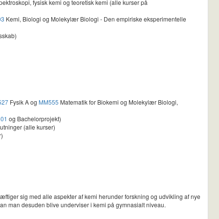
roskopi, fysisk kemi og teoretisk kemi (alle kurser på
03
Kemi, Biologi og Molekylær Biologi - Den empiriske eksperimentelle
esskab)
527
Fysik A og
MM555
Matematik for Biokemi og Molekylær Biologi,
501
og Bachelorprojekt)
tninger (alle kurser)
r)
skæftiger sig med alle aspekter af kemi herunder forskning og udvikling af nye
g kan man desuden blive underviser i kemi på gymnasialt niveau.