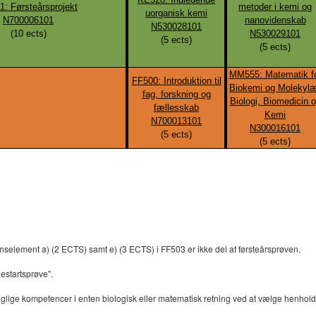
1: Førsteårsprojekt
metoder i kemi og
uorganisk kemi
N700006101
nanovidenskab
N530028101
(
10
ects)
N530029101
(
5
ects)
(
5
ects)
MM555: Matematik f
FF500: Introduktion til
Biokemi og Molekyl
fag, forskning og
Biologi, Biomedicin 
fællesskab
Kemi
N700013101
N300016101
(
5
ects)
(
5
ects)
lement a) (2 ECTS) samt e) (3 ECTS) i FF503 er ikke del af førsteårsprøven.
estartsprøve".
glige kompetencer i enten biologisk eller matematisk retning ved at vælge henho