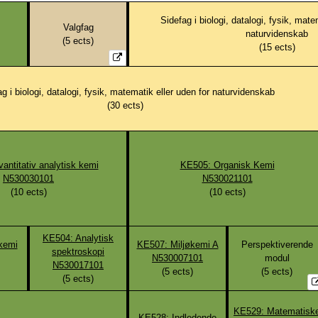
Sidefag i biologi, datalogi, fysik, mate
Valgfag
naturvidenskab
(
5
ects)
(
15
ects)
g i biologi, datalogi, fysik, matematik eller uden for naturvidenskab
(
30
ects)
antitativ analytisk kemi
KE505: Organisk Kemi
N530030101
N530021101
(
10
ects)
(
10
ects)
KE504: Analytisk
kemi
KE507: Miljøkemi A
Perspektiverende
spektroskopi
N530007101
modul
N530017101
(
5
ects)
(
5
ects)
(
5
ects)
KE529: Matematisk
KE528: Indledende