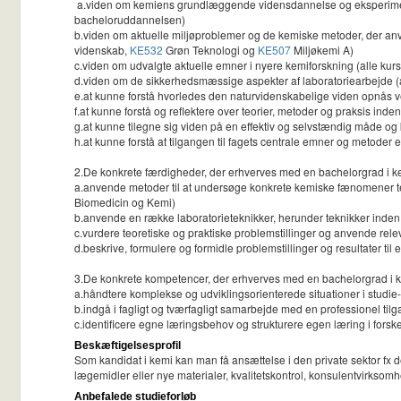
a.viden om kemiens grundlæggende vidensdannelse og eksperimentell
bacheloruddannelsen)
b.viden om aktuelle miljøproblemer og de kemiske metoder, der anv
videnskab,
KE532
Grøn Teknologi og
KE507
Miljøkemi A)
c.viden om udvalgte aktuelle emner i nyere kemiforskning (alle k
d.viden om de sikkerhedsmæssige aspekter af laboratoriearbejde (
e.at kunne forstå hvorledes den naturvidenskabelige viden opnås ve
f.at kunne forstå og reflektere over teorier, metoder og praksis inde
g.at kunne tilegne sig viden på en effektiv og selvstændig måde og
h.at kunne forstå at tilgangen til fagets centrale emner og metoder
2.De konkrete færdigheder, der erhverves med en bachelorgrad i kem
a.anvende metoder til at undersøge konkrete kemiske fænomener te
Biomedicin og Kemi)
b.anvende en række laboratorieteknikker, herunder teknikker inden 
c.vurdere teoretiske og praktiske problemstillinger og anvende rele
d.beskrive, formulere og formidle problemstillinger og resultater til
3.De konkrete kompetencer, der erhverves med en bachelorgrad i ke
a.håndtere komplekse og udviklingsorienterede situationer i stud
b.indgå i fagligt og tværfagligt samarbejde med en professionel tilg
c.identificere egne læringsbehov og strukturere egen læring i forskel
Beskæftigelsesprofil
Som kandidat i kemi kan man få ansættelse i den private sektor fx de
lægemidler eller nye materialer, kvalitetskontrol, konsulentvirkso
Anbefalede studieforløb