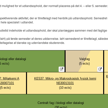
mulighed for et udlandsophold, der normalt placeres på det 4. – eller 5. semester
pektiverende aktivitet, der er tilrettelagt med henblik på udlandsophold. Semestr
 hele specialet i udlandet.
dietid indeholde et udlandsophold, der skal planlægges sammen med det faglige mil
 på første semester af deres uddannelse. IaH-semesteret er tilrettelagt, således at 
 deltagelse af danske og udenlandske studerende.
iologi eller datalogi
Valgfag
5
ects)
(
5
ects)
K
: Miljøkemi A
KE537: Mikro- og Makroskopisk fysisk kemi
530007101
N530013101
(
5
ects)
(
10
ects)
Centralt fag i biologi eller datalogi
(
30
ects)