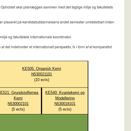
. Opholdet skal planlægges sammen med det faglige miljø og fakultetets
et er placeret på kandidatuddannelsens andet semester umiddelbart inden
jø og fakultetets internationale koordinator.
det indeholder et internationalt perspektiv, fx i form af et komparativt
KE505: Organisk Kemi
N530021101
(
10
ects)
E521: Grundstoffernes
KE540: Kvantekemi og
Kemi
Modellering
N530002101
N530018101
(
5
ects)
(
5
ects)