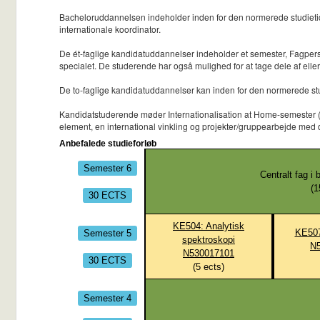
Bacheloruddannelsen indeholder inden for den normerede studietid 
internationale koordinator.
De ét-faglige kandidatuddannelser indeholder et semester, Fagpers
specialet. De studerende har også mulighed for at tage dele af eller
De to-faglige kandidatuddannelser kan inden for den normerede stu
Kandidatstuderende møder Internationalisation at Home-semester (IaH)
element, en international vinkling og projekter/gruppearbejde med
Anbefalede studieforløb
Semester 6
Centralt fag i b
(
1
30 ECTS
KE504: Analytisk
Semester 5
KE507
spektroskopi
N
N530017101
30 ECTS
(
5
ects)
Semester 4