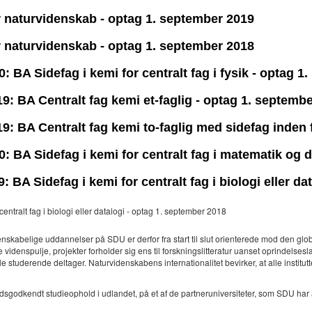
or naturvidenskab - optag 1. september 2019
or naturvidenskab - optag 1. september 2018
 BA Sidefag i kemi for centralt fag i fysik - optag 
: BA Centralt fag kemi et-faglig - optag 1. septemb
: BA Centralt fag kemi to-faglig med sidefag inden 
: BA Sidefag i kemi for centralt fag i matematik og 
BA Sidefag i kemi for centralt fag i biologi eller da
ntralt fag i biologi eller datalogi - optag 1. september 2018
denskabelige uddannelser på SDU er derfor fra start til slut orienterede mod den g
 videnspulje, projekter forholder sig ens til forskningslitteratur uanset oprindelses
e studerende deltager. Naturvidenskabens internationalitet bevirker, at alle instit
sgodkendt studieophold i udlandet, på et af de partneruniversiteter, som SDU har afta