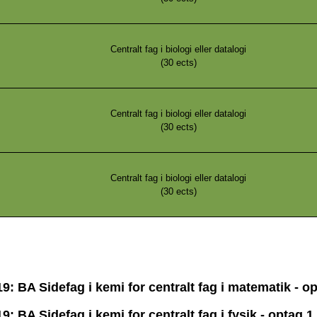
Centralt fag i biologi eller datalogi
(
30
ects)
Centralt fag i biologi eller datalogi
(
30
ects)
Centralt fag i biologi eller datalogi
(
30
ects)
: BA Sidefag i kemi for centralt fag i matematik - o
 BA Sidefag i kemi for centralt fag i fysik - optag 