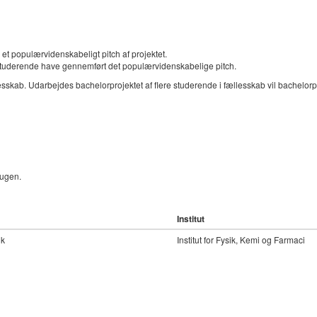
e et populærvidenskabeligt pitch af projektet.
n studerende have gennemført det populærvidenskabelige pitch.
esskab. Udarbejdes bachelorprojektet af flere studerende i fællesskab vil bachelor
 ugen.
Institut
dk
Institut for Fysik, Kemi og Farmaci