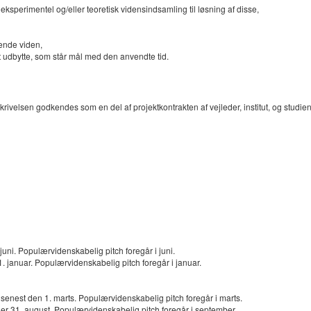
ksperimentel og/eller teoretisk vidensindsamling til løsning af disse,
ende viden,
et udbytte, som står mål med den anvendte tid.
ivelsen godkendes som en del af projektkontrakten af vejleder, institut, og studi
 juni. Populærvidenskabelig pitch foregår i juni.
1. januar. Populærvidenskabelig pitch foregår i januar.
senest den 1. marts. Populærvidenskabelig pitch foregår i marts.
r 31. august. Populærvidenskabelig pitch foregår i september.