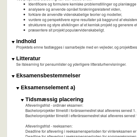
Identificere og formulere kemiske problemstillinger og planlægge e
analysere og anvende opnået forskningsrelateret viden,
forklare de anvendte videnskabelige teorier og modeller,
vurdere og perspektivere egne resultater på baggrund af eksister
strukturere og styre afviklingen af et kemisk projekt og generere 
præsentere sit projekt populærvidenskabeligt.
Indhold
Projektets emne fastlægges i samarbejde med en vejleder, og projektbeskr
Litteratur
Se itslearning for pensumlister og yderligere litteraturhenvisninger.
Eksamensbestemmelser
Eksamenselement a)
Tidsmæssig placering
Afleveringsfrist - ordinær eksamen:
Bachelorprojekter tilmeldt i forårssemestret skal afleveres senest 1.
Bachelorprojekter tilmeldt i efterårssemestret skal afleveres senest 
Afleveringsfrist - reeksamen:
Deadline for aflevering i reeksamensperioden for vintereksamen er 
Deadline for aflevering i reeksamensperioden for sommereksamen e