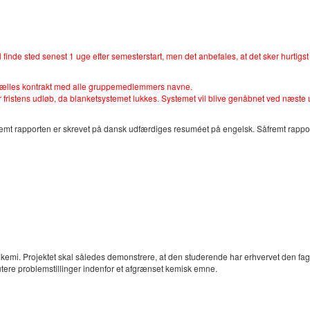
 finde sted senest 1 uge efter semesterstart, men det anbefales, at det sker hurtigst
 fælles kontrakt med alle gruppemedlemmers navne.
 fristens udløb, da blanketsystemet lukkes. Systemet vil blive genåbnet ved næste un
fremt rapporten er skrevet på dansk udfærdiges resuméet på engelsk. Såfremt rappo
mi. Projektet skal således demonstrere, at den studerende har erhvervet den fagli
skutere problemstillinger indenfor et afgrænset kemisk emne.