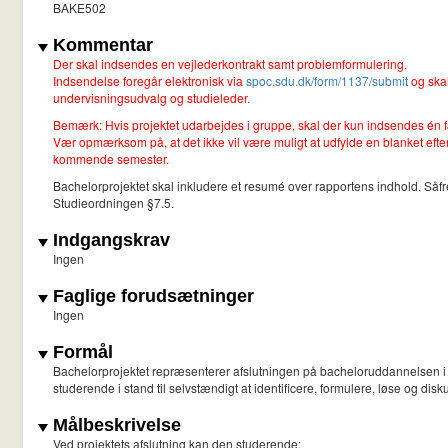
BAKE502
Kommentar
Der skal indsendes en vejlederkontrakt samt problemformulering.
Indsendelse foregår elektronisk via
spoc.sdu.dk/form/1137/submit
og skal
undervisningsudvalg og studieleder.
Bemærk: Hvis projektet udarbejdes i gruppe, skal der kun indsendes én
Vær opmærksom på, at det ikke vil være muligt at udfylde en blanket efter
kommende semester.
Bachelorprojektet skal inkludere et resumé over rapportens indhold. Så
Studieordningen §7.5.
Indgangskrav
Ingen
Faglige forudsætninger
Ingen
Formål
Bachelorprojektet repræsenterer afslutningen på bacheloruddannelsen i ke
studerende i stand til selvstændigt at identificere, formulere, løse og di
Målbeskrivelse
Ved projektets afslutning kan den studerende: