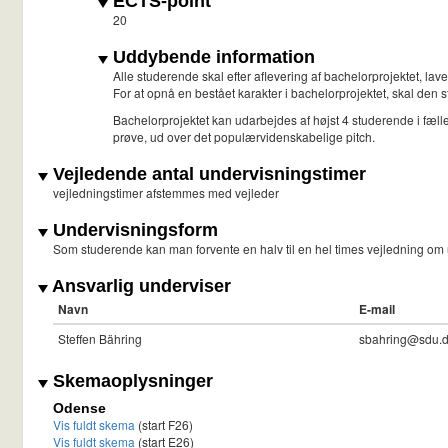
ECTS-point
20
Uddybende information
Alle studerende skal efter aflevering af bachelorprojektet, lav
For at opnå en bestået karakter i bachelorprojektet, skal de
Bachelorprojektet kan udarbejdes af højst 4 studerende i fæll
prøve, ud over det populærvidenskabelige pitch.
Vejledende antal undervisningstimer
vejledningstimer afstemmes med vejleder
Undervisningsform
Som studerende kan man forvente en halv til en hel times vejledning om
Ansvarlig underviser
Navn
E-mail
Steffen Bähring
sbahring@sdu.
Skemaoplysninger
Odense
Vis fuldt skema
(start F26)
Vis fuldt skema
(start E26)