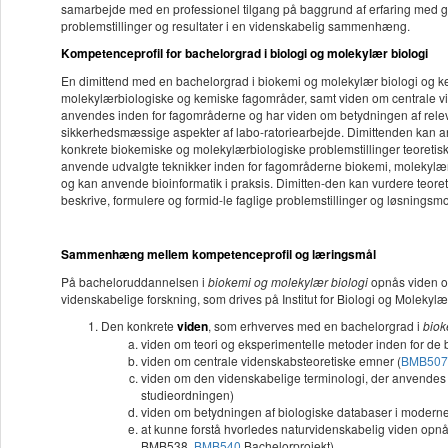
samarbejde med en professionel tilgang på baggrund af erfaring med g
problemstillinger og resultater i en videnskabelig sammenhæng.
Kompetenceprofil for bachelorgrad i biologi og molekylær biologi
En dimittend med en bachelorgrad i biokemi og molekylær biologi og ke
molekylærbiologiske og kemiske fagområder, samt viden om centrale vi
anvendes inden for fagområderne og har viden om betydningen af rele
sikkerhedsmæssige aspekter af labo-ratoriearbejde. Dimittenden kan 
konkrete biokemiske og molekylærbiologiske problemstillinger teoretisk
anvende udvalgte teknikker inden for fagområderne biokemi, molekylær 
og kan anvende bioinformatik i praksis. Dimitten-den kan vurdere teore
beskrive, formulere og formid-le faglige problemstillinger og løsningsmo
Sammenhæng mellem kompetenceprofil og læringsmål
På bacheloruddannelsen i
biokemi og molekylær biologi
opnås viden og
videnskabelige forskning, som drives på Institut for Biologi og Molekylær
Den konkrete
viden
, som erhverves med en bachelorgrad i
biok
viden om teori og eksperimentelle metoder inden for de 
viden om centrale videnskabsteoretiske emner (
BMB507
viden om den videnskabelige terminologi, der anvendes 
studieordningen)
viden om betydningen af biologiske databaser i moderne
at kunne forstå hvorledes naturvidenskabelig viden opnå
BMB538,
BMB540
Bachelorprojekt)