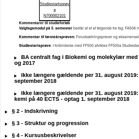
Studiestartsprøv
e
N700002101
Kommentarer til studieforløb
Valgfagsmodul på 5. semester
består af et af følgende tre fag: FA50
Kommentar til førsteårsprøven:
Forudsætningsprøver og eksamenselem
Studiestartsprøve
: I forbindelse med FF500 afvikles FF500a Studiesta
BA centralt fag i Biokemi og molekylær med s
og 2017
Ikke længere gældende per 31. august 2019: B
september 2018
Ikke længere gældende per 31. august 2019: B
kemi på 40 ECTS - optag 1. september 2018
§ 2 - Indskrivning
§ 3 - Struktur og progression
§ 4 - Kursusbeskrivelser