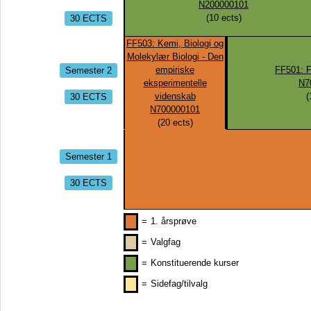
N200000101
30 ECTS
(
10
ects)
FF503: Kemi, Biologi og
Molekylær Biologi - Den
Semester 2
empiriske
FF501: F
eksperimentelle
N7
30 ECTS
videnskab
(
N700000101
(
20
ects)
Semester 1
30 ECTS
=
1. årsprøve
=
Valgfag
=
Konstituerende kurser
=
Sidefag/tilvalg