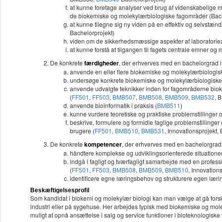
at kunne foretage analyser ved brug af videnskabelige met
de biokemiske og molekylærbiologiske fagområder (Bach
at kunne tilegne sig ny viden på en effektiv og selvstæ
Bachelorprojekt)
viden om de sikkerhedsmæssige aspekter af laboratorie
at kunne forstå at tilgangen til fagets centrale emner o
De konkrete
færdigheder
, der erhverves med en bachelorgrad 
anvende en eller flere biokemiske og molekylærbiologisk
undersøge konkrete biokemiske og molekylærbiologiske f
anvende udvalgte teknikker inden for fagområderne biok
(
FF501
,
FF503
,
BMB507
,
BMB508
,
BMB509
,
BMB532
, 
anvende bioinformatik i praksis (
BMB511
)
kunne vurdere teoretiske og praktiske problemstillinger
beskrive, formulere og formidle faglige problemstillinger
brugere (
FF501
,
BMB510
,
BMB531
, Innovationsprojekt,
De konkrete
kompetencer
, der erhverves med en bachelorgrad
håndtere komplekse og udviklingsorienterede situation
indgå i fagligt og tværfagligt samarbejde med en profes
(
FF501
,
FF503
,
BMB508
,
BMB509
,
BMB510
, Innovation
identificere egne læringsbehov og strukturere egen læring
Beskæftigelsesprofil
Som kandidat i biokemi og molekylær biologi kan man vælge at gå forsk
industri eller på sygehuse. Her arbejdes typisk med biokemiske og mole
muligt at opnå ansættelse i salg og service funktioner i bioteknologisk