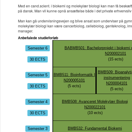
Med en cand.scient. i biokemi og molekylær biologi kan man få beskæftige
på dansk. Man vil kunne opnå ansættelse både i det private erhvervsliv og
Man kan gå undervisningsvejen og blive ansat som underviser på gymnasie
molekylær biologi kan være cancerbiolog, cellebiolog, genteknolog, im
manager.
Anbefalede studieforløb
Semester 6
BABMB501: Bachelorprojekt i biokemi o
N200002101
30 ECTS
(
15
ects)
BMB509: Bioanalyti
Semester 5
BMB511: Bioinformatik I
instrumentering
N200005101
N200004101
30 ECTS
(
5
ects)
(
5
ects)
Semester 4
BMB508: Avanceret Molekylær Biologi
N200022101
30 ECTS
(
10
ects)
Semester 3
BMB532: Fundamental Biokemi