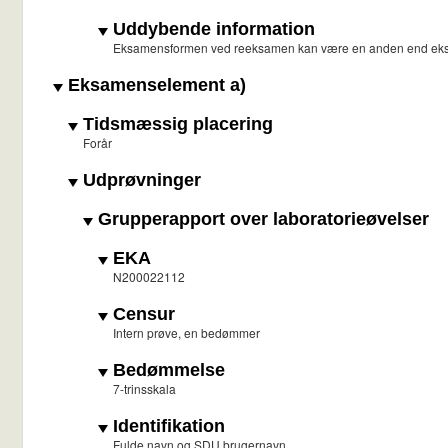
Uddybende information
Eksamensformen ved reeksamen kan være en anden end ek
Eksamenselement a)
Tidsmæssig placering
Forår
Udprøvninger
Grupperapport over laboratorieøvelser
EKA
N200022112
Censur
Intern prøve, en bedømmer
Bedømmelse
7-trinsskala
Identifikation
Fulde navn og SDU brugernavn