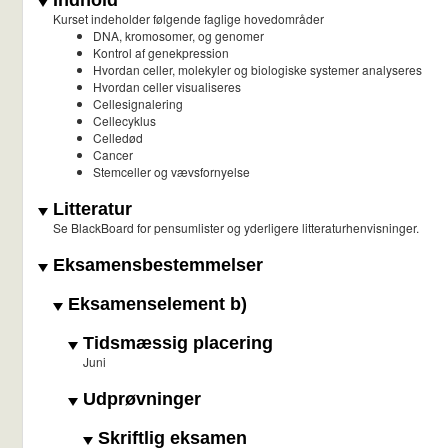
Indhold
Kurset indeholder følgende faglige hovedområder
DNA, kromosomer, og genomer
Kontrol af genekpression
Hvordan celler, molekyler og biologiske systemer analyseres
Hvordan celler visualiseres
Cellesignalering
Cellecyklus
Celledød
Cancer
Stemceller og vævsfornyelse
Litteratur
Se BlackBoard for pensumlister og yderligere litteraturhenvisninger.
Eksamensbestemmelser
Eksamenselement b)
Tidsmæssig placering
Juni
Udprøvninger
Skriftlig eksamen