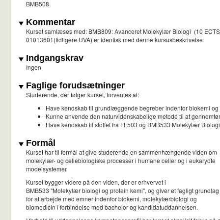
BMB508
Kommentar
Kurset samlæses med: BMB809: Avanceret Molekylær Biologi (10 ECTS
01013601(tidligere UVA) er identisk med denne kursusbeskrivelse.
Indgangskrav
Ingen
Faglige forudsætninger
Studerende, der følger kurset, forventes at:
Have kendskab til grundlæggende begreber indenfor biokemi og
Kunne anvende den naturvidenskabelige metode til at gennemføre
Have kendskab til stoffet fra FF503 og BMB533 Molekylær Biologi
Formål
Kurset har til formål at give studerende en sammenhængende viden om
molekylær- og cellebiologiske processer i humane celler og i eukaryote
modelsystemer
Kurset bygger videre på den viden, der er erhvervet i
BMB533 "Molekylær biologi og protein kemi", og giver et fagligt grundlag
for at arbejde med emner indenfor biokemi, molekylærbiologi og
biomedicin i forbindelse med bachelor og kandidatuddannelsen.