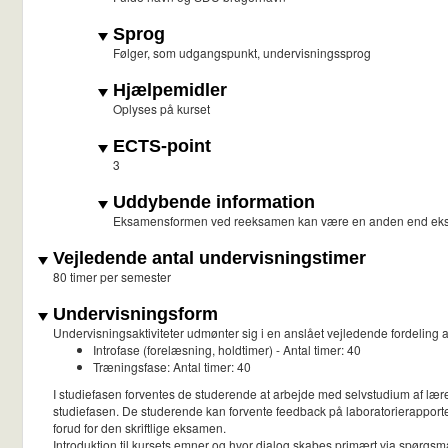
Sprog
Følger, som udgangspunkt, undervisningssprog
Hjælpemidler
Oplyses på kurset
ECTS-point
3
Uddybende information
Eksamensformen ved reeksamen kan være en anden end ek
Vejledende antal undervisningstimer
80 timer per semester
Undervisningsform
Undervisningsaktiviteter udmønter sig i en anslået vejledende fordelin
Introfase (forelæsning, holdtimer) - Antal timer: 40
Træningsfase: Antal timer: 40
I studiefasen forventes de studerende at arbejde med selvstudium af lær
studiefasen. De studerende kan forvente feedback på laboratorierapporten
forud for den skriftlige eksamen.
Introduktion til kursets emner og hvor dialog skabes primært via spørgsm