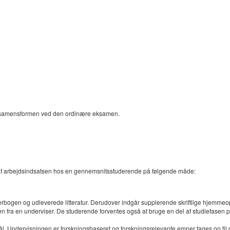
samensformen ved den ordinære eksamen.
g af arbejdsindsatsen hos en gennemsnitsstuderende på følgende måde:
erbogen og udleverede litteratur. Derudover indgår supplerende skriftlige hjemmeo
 fra en underviser. De studerende forventes også at bruge en del af studiefasen på
ål. Undervisningen er forskningsbaseret og forskningsrelevante emner tages op til