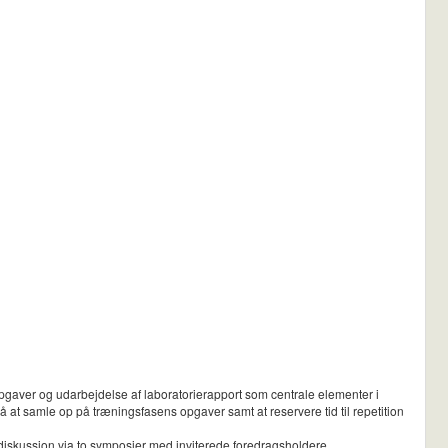
pgaver og udarbejdelse af laboratorierapport som centrale elementer i
 at samle op på træningsfasens opgaver samt at reservere tid til repetition
 diskussion via to symposier med inviterede foredragsholdere.