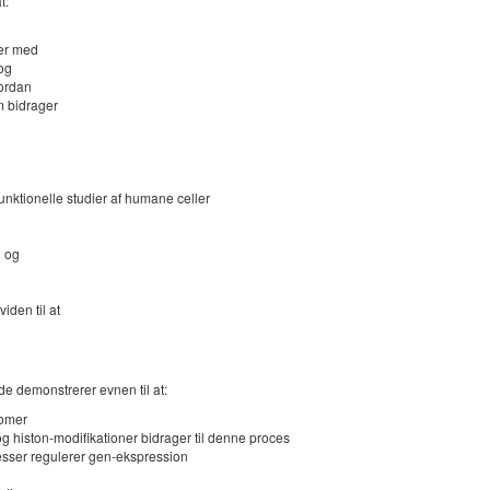
t:
rer med
og
vordan
m bidrager
unktionelle studier af humane celler
n og
den til at
de demonstrerer evnen til at:
somer
 histon-modifikationer bidrager til denne proces
cesser regulerer gen-ekspression