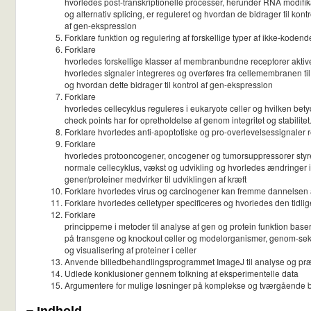
hvorledes post-transkriptionelle processer, herunder RNA modifik
og alternativ splicing, er reguleret og hvordan de bidrager til kontr
af gen-ekspression
Forklare funktion og regulering af forskellige typer af ikke-kode
Forklare
hvorledes forskellige klasser af membranbundne receptorer aktiv
hvorledes signaler integreres og overføres fra cellemembranen ti
og hvordan dette bidrager til kontrol af gen-ekspression
Forklare
hvorledes cellecyklus reguleres i eukaryote celler og hvilken bet
check points har for opretholdelse af genom integritet og stabilitet
Forklare hvorledes anti-apoptotiske og pro-overlevelsessignaler 
Forklare
hvorledes protooncogener, oncogener og tumorsuppressorer styr
normale cellecyklus, vækst og udvikling og hvorledes ændringer i
gener/proteiner medvirker til udviklingen af kræft
Forklare hvorledes virus og carcinogener kan fremme dannelsen a
Forklare hvorledes celletyper specificeres og hvorledes den tidlig
Forklare
principperne i metoder til analyse af gen og protein funktion base
på transgene og knockout celler og modelorganismer, genom-sek
og visualisering af proteiner i celler
Anvende billedbehandlingsprogrammet ImageJ til analyse og præs
Udlede konklusioner gennem tolkning af eksperimentelle data
Argumentere for mulige løsninger på komplekse og tværgående 