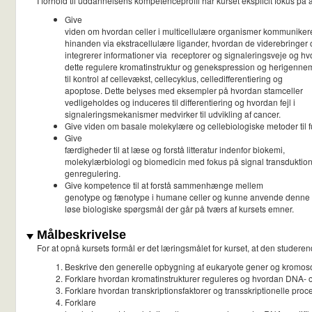
I forhold til uddannelsens kompetenceprofil har kurset eksplicit fokus på a
Give
viden om hvordan celler i multicellulære organismer kommunike
hinanden via ekstracellulære ligander, hvordan de viderebringer 
integrerer informationer via receptorer og signaleringsveje og h
dette regulere kromatinstruktur og genekspression og herigenne
til kontrol af cellevækst, cellecyklus, celledifferentiering og
apoptose. Dette belyses med eksempler på hvordan stamceller
vedligeholdes og induceres til differentiering og hvordan fejl i
signaleringsmekanismer medvirker til udvikling af cancer.
Give viden om basale molekylære og cellebiologiske metoder til f
Give
færdigheder til at læse og forstå litteratur indenfor biokemi,
molekylærbiologi og biomedicin med fokus på signal transduktio
genregulering.
Give kompetence til at forstå sammenhænge mellem
genotype og fænotype i humane celler og kunne anvende denne vi
løse biologiske spørgsmål der går på tværs af kursets emner.
Målbeskrivelse
For at opnå kursets formål er det læringsmålet for kurset, at den studeren
Beskrive den generelle opbygning af eukaryote gener og kromo
Forklare hvordan kromatinstrukturer reguleres og hvordan DNA- og
Forklare hvordan transkriptionsfaktorer og transskriptionelle pro
Forklare