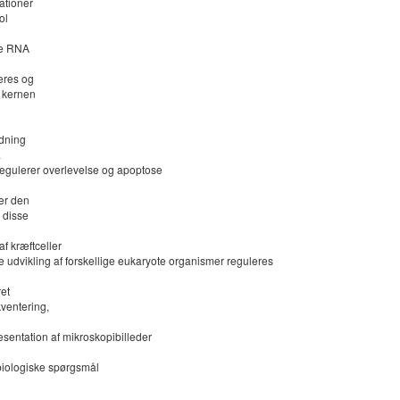
ationer
ol
nde RNA
eres og
l kernen
ydning
.
regulerer overlevelse og apoptose
er den
 disse
f kræftceller
e udvikling af forskellige eukaryote organismer reguleres
ret
ventering,
entation af mikroskopibilleder
biologiske spørgsmål