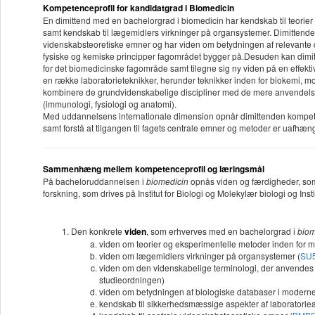
Kompetenceprofil for kandidatgrad i Biomedicin
En dimittend med en bachelorgrad i biomedicin har kendskab til teorie
samt kendskab til lægemidlers virkninger på organsystemer. Dimittenden
videnskabsteoretiske emner og har viden om betydningen af relevante 
fysiske og kemiske principper fagområdet bygger på.Desuden kan dimittend
for det biomedicinske fagområde samt tilegne sig ny viden på en effe
en række laboratorieteknikker, herunder teknikker inden for biokemi, 
kombinere de grundvidenskabelige discipliner med de mere anvendelse
(immunologi, fysiologi og anatomi).
Med uddannelsens internationale dimension opnår dimittenden kompeten
samt forstå at tilgangen til fagets centrale emner og metoder er uafhæn
Sammenhæng mellem kompetenceprofil og læringsmål
På bacheloruddannelsen i
biomedicin
opnås viden og færdigheder, som n
forskning, som drives på Institut for Biologi og Molekylær biologi og Inst
Den konkrete
viden
, som erhverves med en bachelorgrad i
biom
viden om teorier og eksperimentelle metoder inden for 
viden om lægemidlers virkninger på organsystemer (
SU
viden om den videnskabelige terminologi, der anvendes 
studieordningen)
viden om betydningen af biologiske databaser i moderne
kendskab til sikkerhedsmæssige aspekter af laboratoriea