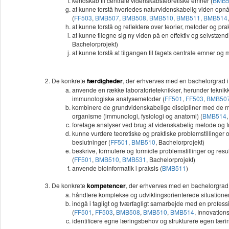
kendskab til centrale videnskabsteoretiske emner (
BMB5
at kunne forstå hvorledes naturvidenskabelig viden opnå
(
FF503
,
BMB507
,
BMB508
,
BMB510
,
BMB511
,
BMB514
at kunne forstå og reflektere over teorier, metoder og p
at kunne tilegne sig ny viden på en effektiv og selvstæ
Bachelorprojekt)
at kunne forstå at tilgangen til fagets centrale emner o
De konkrete
færdigheder
, der erhverves
med en bachelorgrad 
anvende en række laboratorieteknikker, herunder teknikk
immunologiske analysemetoder (
FF501
,
FF503
,
BMB50
kombinere de grundvidenskabelige discipliner med de m
organisme (immunologi, fysiologi og anatomi) (
BMB514
foretage analyser ved brug af videnskabelig metode og for
kunne vurdere teoretiske og praktiske problemstillinger
beslutninger (
FF501
,
BMB510
, Bachelorprojekt)
beskrive, formulere og formidle problemstillinger og resul
(
FF501
,
BMB510
,
BMB531
, Bachelorprojekt)
anvende bioinformatik i praksis (
BMB511
)
De konkrete
kompetencer
, der erhverves med en bachelorgrad
håndtere komplekse og udviklingsorienterede situation
indgå i fagligt og tværfagligt samarbejde med en profes
(
FF501
,
FF503
,
BMB508
,
BMB510
,
BMB514
, Innovation
identificere egne læringsbehov og strukturere egen læring