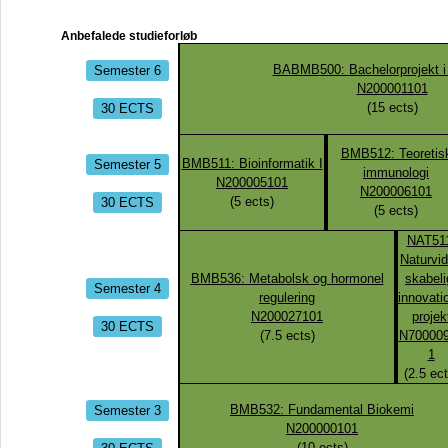
Anbefalede studieforløb
Semester 6
BABMB500: Bachelorprojekt i
N200001101
30 ECTS
(
15
ects)
BMB512: Teoretis
Semester 5
BMB511: Bioinformatik I
immunologi
N200005101
N200006101
30 ECTS
(
5
ects)
(
5
ects)
NAT51
Naturvi
BMB536: Metabolsk og hormonel
skabeli
Semester 4
regulering
innovati
N200027101
projek
30 ECTS
(
7.5
ects)
N70000
1
(
2.5
ect
Semester 3
BMB532: Fundamental Biokemi
N200000101
30 ECTS
(
10
ects)