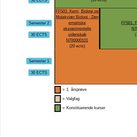
FF503: Kemi, Biologi og
Molekylær Biologi - Den
Semester 2
empiriske
FF501: F
eksperimentelle
N7
30 ECTS
videnskab
(
N700000101
(
20
ects)
Semester 1
30 ECTS
=
1. årsprøve
=
Valgfag
=
Konstituerende kurser