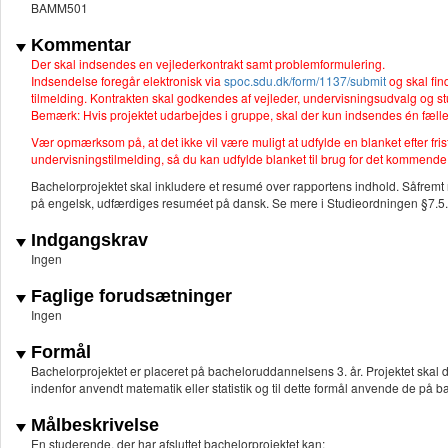
BAMM501
Kommentar
Der skal indsendes en vejlederkontrakt samt problemformulering.
Indsendelse foregår elektronisk via
spoc.sdu.dk/form/1137/submit
og skal fin
tilmelding. Kontrakten skal godkendes af vejleder, undervisningsudvalg og s
Bemærk: Hvis projektet udarbejdes i gruppe, skal der kun indsendes én fæl
Vær opmærksom på, at det ikke vil være muligt at udfylde en blanket efter fr
undervisningstilmelding, så du kan udfylde blanket til brug for det kommend
Bachelorprojektet skal inkludere et resumé over rapportens indhold. Såfremt
på engelsk, udfærdiges resuméet på dansk. Se mere i Studieordningen §7.5.
Indgangskrav
Ingen
Faglige forudsætninger
Ingen
Formål
Bachelorprojektet er placeret på bacheloruddannelsens 3. år. Projektet skal d
indenfor anvendt matematik eller statistik og til dette formål anvende de på
Målbeskrivelse
En studerende, der har afsluttet bachelorprojektet kan: