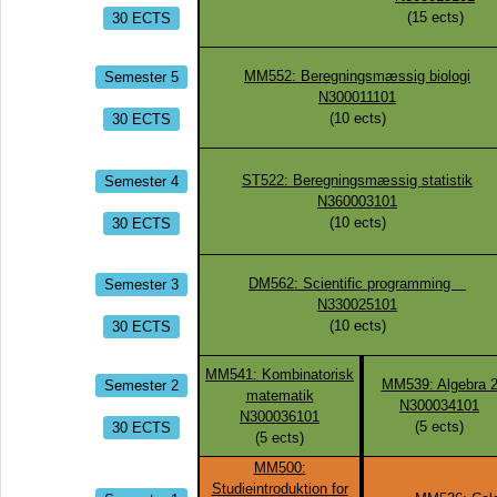
30 ECTS
(
15
ects)
Semester 5
MM552: Beregningsmæssig biologi
N300011101
30 ECTS
(
10
ects)
Semester 4
ST522: Beregningsmæssig statistik
N360003101
30 ECTS
(
10
ects)
Semester 3
DM562: Scientific programming
N330025101
30 ECTS
(
10
ects)
MM541: Kombinatorisk
Semester 2
MM539: Algebra 
matematik
N300034101
N300036101
30 ECTS
(
5
ects)
(
5
ects)
MM500:
Studieintroduktion for