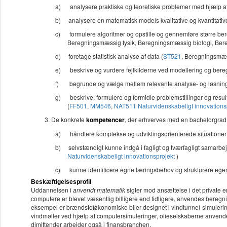
a)
analysere praktiske og teoretiske problemer med hjælp a
b)
analysere en matematisk models kvalitative og kvantitati
c)
formulere algoritmer og opstille og gennemføre større ber
Beregningsmæssig fysik, Beregningsmæssig biologi, Bere
d)
foretage statistisk analyse af data (
ST521
, Beregningsmæss
e)
beskrive og vurdere fejlkilderne ved modellering og bereg
f)
begrunde og vælge mellem relevante analyse- og løsnin
g)
beskrive, formulere og formidle problemstillinger og resul
(
FF501
,
MM546
,
NAT511 Naturvidenskabeligt innovations
De konkrete
kompetencer
, der erhverves med en bachelorgrad
a)
håndtere komplekse og udviklingsorienterede situatione
b)
selvstændigt kunne indgå i fagligt og tværfagligt samarb
Naturvidenskabeligt innovationsprojekt
)
c)
kunne identificere egne læringsbehov og strukturere egen 
Beskæftigelsesprofil
Uddannelsen i
anvendt matematik
sigter mod ansættelse i det private e
computere er blevet væsentlig billigere end tidligere, anvendes beregn
eksempel er brændstoføkonomiske biler designet i vindtunnel-simulerin
vindmøller ved hjælp af computersimuleringer, olieselskaberne anvende
dimittender arbejder også i finansbranchen.