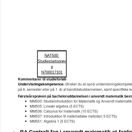
NAT500:
Studiestartsprøv
e
N700017101
Kommentarer til studieforløb
Undervisningskompetence:
Ønsker du at opnå undervisningskompete
på 6. semester eller på 1. år af kandidatuddannelsen, samt specifikke 
Førsteårsprøven på bacheloruddannelsen i anvendt matematik består
MM500: Studieintroduktion for Matematik og Anvendt matematik
MM505: Lineær algebra (5 ECTS)
MM536: Calculus for matematik (10 ECTS)
MM537: Introduktion til matematiske metoder( 5 ECTS)
MM551: Algebra 1 (5 ECTS)