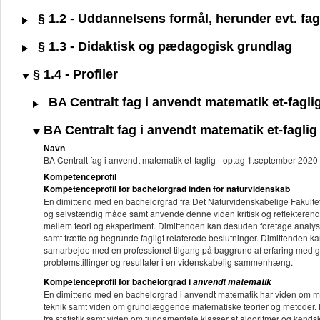
§ 1.2 - Uddannelsens formål, herunder evt. fagl
§ 1.3 - Didaktisk og pædagogisk grundlag
§ 1.4 - Profiler
BA Centralt fag i anvendt matematik et-fagli
BA Centralt fag i anvendt matematik et-faglig
Navn
BA Centralt fag i anvendt matematik et-faglig - optag 1.september 2020
Kompetenceprofil
Kompetenceprofil for bachelorgrad inden for naturvidenskab
En dimittend med en bachelorgrad fra Det Naturvidenskabelige Fakultet k
og selvstændig måde samt anvende denne viden kritisk og reflekterend
mellem teori og eksperiment. Dimittenden kan desuden foretage analyser 
samt træffe og begrunde fagligt relaterede beslutninger. Dimittenden kan
samarbejde med en professionel tilgang på baggrund af erfaring med g
problemstillinger og resultater i en videnskabelig sammenhæng.
Kompetenceprofil for bachelorgrad i
anvendt matematik
En dimittend med en bachelorgrad i anvendt matematik har viden om ma
teknik samt viden om grundlæggende matematiske teorier og metoder. D
fra statistik samt viden om fundamentale klasser af algoritmer og kendsk