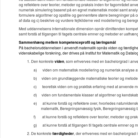
og reflektere over teorier, metoder og praksis inden for fagområdet an
numerisk simulering baseret på en egnet matematisk model samt analys
formulere algoritmer og opstille og gennemføre større beregninger på com
af data og c) beskrive og vurdere fejlkilderne ved modellering og beregn
Med uddannelsens internationale dimension opnår dimittenden kompeten
samt forstå at tilgangen til fagets centrale emner og metoder er uafhæn
Sammenhæng mellem kompetenceprofil og læringsmål
På bacheloruddannelsen i
anvendt matematik
opnås viden og færdighed
videnskabelige forskning, der drives på Institut for Matematik og Datalog
Den konkrete
viden
, som erhverves med en bachelorgrad i
anve
a)
viden om matematisk modellering og numerisk analyse af p
b)
viden om grundlæggende matematiske teorier og metoder
c)
teoretisk viden om og praktisk erfaring med at anvende met
d)
viden om fundamentale klasser af algoritmer og kendskab t
e)
at kunne forstå og reflektere over, hvorledes naturvidens
matematik, Beregningsmæssig fysik, Beregningsmæssig b
f)
at kunne forstå og reflektere over teorier, metoder og pr
g)
at kunne forstå at tilgangen til fagets centrale emner og
De konkrete
færdigheder
, der erhverves
med en bachelorgrad 