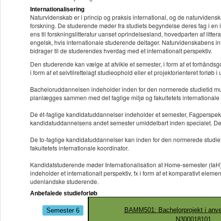
Internationalisering
Naturvidenskab er i princip og praksis international, og de naturvidens
forskning. De studerende møder fra studiets begyndelse deres fag i en i
ens til forskningslitteratur uanset oprindelsesland, hovedparten af litt
engelsk, hvis internationale studerende deltager. Naturvidenskabens inte
bidrager til de studerendes hverdag med et internationalt perspektiv.
Den studerende kan vælge at afvikle et semester, i form af et forhåndsgo
i form af et selvtilrettelagt studieophold eller et projektorienteret forløb i
Bacheloruddannelsen indeholder inden for den normerede studietid mulig
planlægges sammen med det faglige miljø og fakultetets internationale 
De ét-faglige kandidatuddannelser indeholder et semester, Fagperspektiv
kandidatuddannelsens andet semester umiddelbart inden specialet. De st
De to-faglige kandidatuddannelser kan inden for den normerede studie
fakultetets internationale koordinator.
Kandidatstuderende møder Internationalisation at Home-semester (IaH) p
indeholder et internationalt perspektiv, fx i form af et komparativt ele
udenlandske studerende.
Anbefalede studieforløb
Semester 6
BAMM501: Bachelorprojekt i anv
N300018101