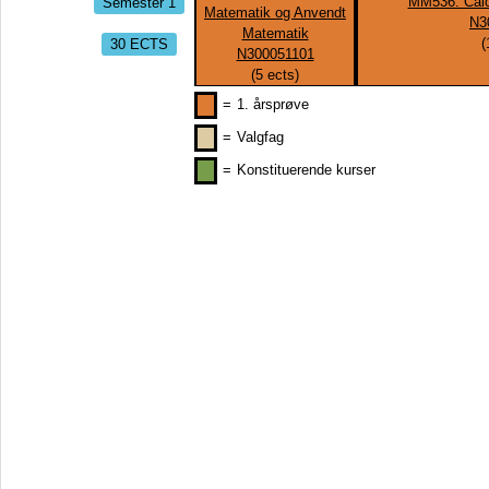
Semester 1
MM536: Calc
Matematik og Anvendt
N3
Matematik
30 ECTS
(
N300051101
(
5
ects)
=
1. årsprøve
=
Valgfag
=
Konstituerende kurser