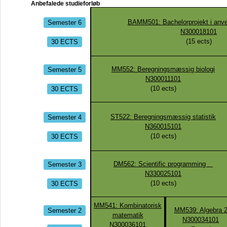
Anbefalede studieforløb
Semester 6
BAMM501: Bachelorprojekt i anv
N300018101
30 ECTS
(
15
ects)
Semester 5
MM552: Beregningsmæssig biologi
N300011101
30 ECTS
(
10
ects)
Semester 4
ST522: Beregningsmæssig statistik
N360015101
30 ECTS
(
10
ects)
Semester 3
DM562: Scientific programming
N330025101
30 ECTS
(
10
ects)
MM541: Kombinatorisk
Semester 2
MM539: Algebra 
matematik
N300034101
N300036101