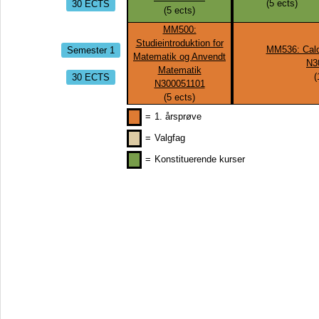
30 ECTS
(
5
ects)
(
5
ects)
MM500:
Studieintroduktion for
Semester 1
MM536: Calc
Matematik og Anvendt
N3
Matematik
30 ECTS
(
N300051101
(
5
ects)
=
1. årsprøve
=
Valgfag
=
Konstituerende kurser