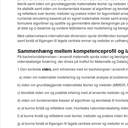
teknik samt viden om grundlæggende matematiske teorier og metoder. D
fra statistik samt viden om fundamentale klasser af algoritmer og kendsk
og reflektere over teorier, metoder og praksis inden for fagområdet an
numerisk simulering baseret på en egnet matematisk model samt analys
formulere algoritmer og opstille og gennemføre større beregninger på com
af data og c) beskrive og vurdere fejlkilderne ved modellering og beregn
Med uddannelsens internationale dimension opnår dimittenden kompeten
samt forstå at tilgangen til fagets centrale emner og metoder er uafhæn
Sammenhæng mellem kompetenceprofil og l
På bacheloruddannelsen i anvendt matematik opnås viden og færdigheder
videnskabelige forskning, der drives på Institut for Matematik og Datalog
1.Den konkrete
viden,
som erhverves med en bachelorgrad i anvendt m
a) viden om matematisk modellering og numerisk analyse af problems
b) viden om grundlæggende matematiske teorier og metoder (MM5
c) teoretisk viden om og praktisk erfaring med at anvende metoder og m
d) viden om fundamentale klasser af algoritmer og kendskab til hvorle
e) at kunne forstå og reflektere over, hvorledes naturvidenskabelig v
f) at kunne forstå og reflektere over teorier, metoder og praksis in
g) at kunne forstå at tilgangen til fagets centrale emner og metoder er