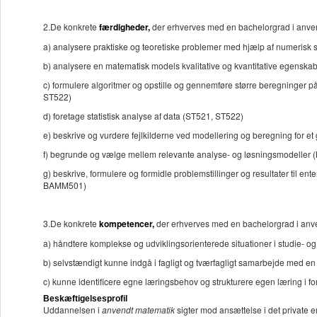
2.De
konkrete
færdigheder,
der erhverves med en bachelorgrad i anvend
a) analysere praktiske og teoretiske problemer med hjælp af numeri
b) analysere en matematisk models kvalitative og kvantitative egens
c) formulere algoritmer og opstille og gennemføre større beregninger 
ST522)
d) foretage statistisk analyse af data (ST521, ST522)
e) beskrive og vurdere fejlkilderne ved modellering og beregning fo
f) begrunde og vælge mellem relevante analyse- og løsningsmodell
g) beskrive, formulere og formidle problemstillinger og resultater til 
BAMM501)
3.De
konkrete
kompetencer,
der erhverves med en bachelorgrad i anven
a) håndtere komplekse og udviklingsorienterede situationer i stud
b) selvstændigt kunne indgå i fagligt og tværfagligt samarbejde med e
c) kunne identificere egne læringsbehov og strukturere egen læring i 
Beskæftigelsesprofil
Uddannelsen i
anvendt matematik
sigter mod ansættelse i det private e