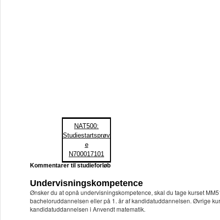
NAT500:
Studiestartsprøv
e
N700017101
Kommentarer til studieforløb
Undervisningskompetence
Ønsker du at opnå undervisningskompetence, skal du tage kurset MM512
bacheloruddannelsen eller på 1. år af kandidatuddannelsen. Øvrige kurs
kandidatuddannelsen i Anvendt matematik.