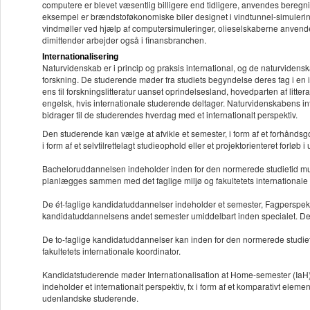
computere er blevet væsentlig billigere end tidligere, anvendes beregn
eksempel er brændstoføkonomiske biler designet i vindtunnel-simulerin
vindmøller ved hjælp af computersimuleringer, olieselskaberne anvende
dimittender arbejder også i finansbranchen.
Internationalisering
Naturvidenskab er i princip og praksis international, og de naturvidens
forskning. De studerende møder fra studiets begyndelse deres fag i en i
ens til forskningslitteratur uanset oprindelsesland, hovedparten af litt
engelsk, hvis internationale studerende deltager. Naturvidenskabens inte
bidrager til de studerendes hverdag med et internationalt perspektiv.
Den studerende kan vælge at afvikle et semester, i form af et forhåndsgo
i form af et selvtilrettelagt studieophold eller et projektorienteret forløb i
Bacheloruddannelsen indeholder inden for den normerede studietid mulig
planlægges sammen med det faglige miljø og fakultetets internationale 
De ét-faglige kandidatuddannelser indeholder et semester, Fagperspektiv
kandidatuddannelsens andet semester umiddelbart inden specialet. De st
De to-faglige kandidatuddannelser kan inden for den normerede studie
fakultetets internationale koordinator.
Kandidatstuderende møder Internationalisation at Home-semester (IaH) p
indeholder et internationalt perspektiv, fx i form af et komparativt ele
udenlandske studerende.