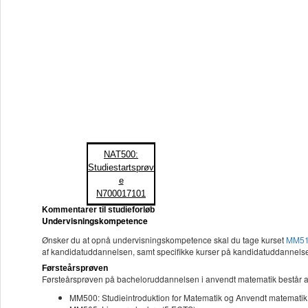
NAT500:
Studiestartsprøv
e
N700017101
Kommentarer til studieforløb
Undervisningskompetence
Ønsker du at opnå undervisningskompetence skal du tage kurset
MM5
af kandidatuddannelsen, samt specifikke kurser på kandidatuddannelsen
Førsteårsprøven
Førsteårsprøven på bacheloruddannelsen i anvendt matematik består af
MM500: Studieintroduktion for Matematik og Anvendt matematik