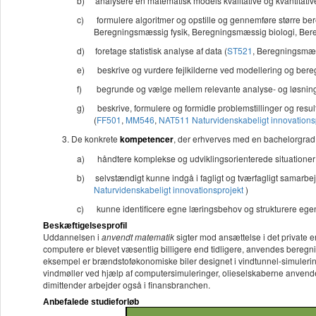
b)
analysere en matematisk models kvalitative og kvantitati
c)
formulere algoritmer og opstille og gennemføre større ber
Beregningsmæssig fysik, Beregningsmæssig biologi, Bere
d)
foretage statistisk analyse af data (
ST521
, Beregningsmæss
e)
beskrive og vurdere fejlkilderne ved modellering og bereg
f)
begrunde og vælge mellem relevante analyse- og løsnin
g)
beskrive, formulere og formidle problemstillinger og resul
(
FF501
,
MM546
,
NAT511 Naturvidenskabeligt innovations
De konkrete
kompetencer
, der erhverves med en bachelorgrad
a)
håndtere komplekse og udviklingsorienterede situatione
b)
selvstændigt kunne indgå i fagligt og tværfagligt samarb
Naturvidenskabeligt innovationsprojekt
)
c)
kunne identificere egne læringsbehov og strukturere egen 
Beskæftigelsesprofil
Uddannelsen i
anvendt matematik
sigter mod ansættelse i det private e
computere er blevet væsentlig billigere end tidligere, anvendes beregn
eksempel er brændstoføkonomiske biler designet i vindtunnel-simulerin
vindmøller ved hjælp af computersimuleringer, olieselskaberne anvende
dimittender arbejder også i finansbranchen.
Anbefalede studieforløb