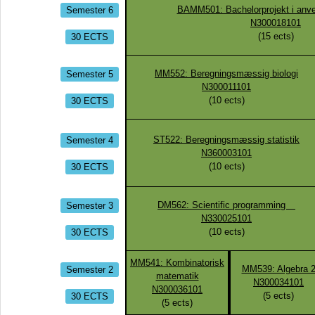
Semester 6
BAMM501: Bachelorprojekt i anv
N300018101
30 ECTS
(
15
ects)
Semester 5
MM552: Beregningsmæssig biologi
N300011101
30 ECTS
(
10
ects)
Semester 4
ST522: Beregningsmæssig statistik
N360003101
30 ECTS
(
10
ects)
Semester 3
DM562: Scientific programming
N330025101
30 ECTS
(
10
ects)
MM541: Kombinatorisk
Semester 2
MM539: Algebra 
matematik
N300034101
N300036101
30 ECTS
(
5
ects)
(
5
ects)