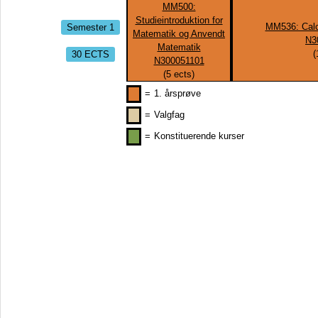
MM500:
Studieintroduktion for
Semester 1
MM536: Calc
Matematik og Anvendt
N3
Matematik
30 ECTS
(
N300051101
(
5
ects)
=
1. årsprøve
=
Valgfag
=
Konstituerende kurser