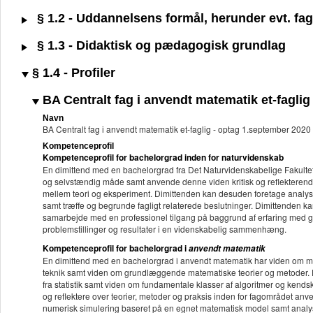
§ 1.2 - Uddannelsens formål, herunder evt. fagl
§ 1.3 - Didaktisk og pædagogisk grundlag
§ 1.4 - Profiler
BA Centralt fag i anvendt matematik et-faglig
Navn
BA Centralt fag i anvendt matematik et-faglig - optag 1.september 2020
Kompetenceprofil
Kompetenceprofil for bachelorgrad inden for naturvidenskab
En dimittend med en bachelorgrad fra Det Naturvidenskabelige Fakultet k
og selvstændig måde samt anvende denne viden kritisk og reflekterend
mellem teori og eksperiment. Dimittenden kan desuden foretage analyser 
samt træffe og begrunde fagligt relaterede beslutninger. Dimittenden kan
samarbejde med en professionel tilgang på baggrund af erfaring med g
problemstillinger og resultater i en videnskabelig sammenhæng.
Kompetenceprofil for bachelorgrad i
anvendt matematik
En dimittend med en bachelorgrad i anvendt matematik har viden om ma
teknik samt viden om grundlæggende matematiske teorier og metoder. D
fra statistik samt viden om fundamentale klasser af algoritmer og kendsk
og reflektere over teorier, metoder og praksis inden for fagområdet an
numerisk simulering baseret på en egnet matematisk model samt analys