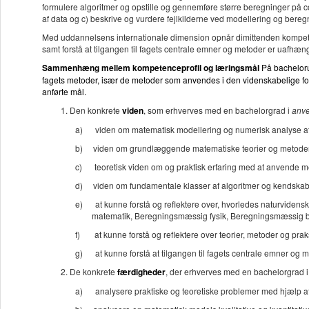
formulere algoritmer og opstille og gennemføre større beregninger på com
af data og c) beskrive og vurdere fejlkilderne ved modellering og beregn
Med uddannelsens internationale dimension opnår dimittenden kompeten
samt forstå at tilgangen til fagets centrale emner og metoder er uafhæn
Sammenhæng mellem kompetenceprofil og læringsmål
På bachelor
fagets metoder, især de metoder som anvendes i den videnskabelige forsk
anførte mål.
Den konkrete
viden
, som erhverves med en bachelorgrad i
anve
a)
viden om matematisk modellering og numerisk analyse af p
b)
viden om grundlæggende matematiske teorier og metoder
c)
teoretisk viden om og praktisk erfaring med at anvende met
d)
viden om fundamentale klasser af algoritmer og kendskab t
e)
at kunne forstå og reflektere over, hvorledes naturvidens
matematik, Beregningsmæssig fysik, Beregningsmæssig b
f)
at kunne forstå og reflektere over teorier, metoder og pr
g)
at kunne forstå at tilgangen til fagets centrale emner og
De konkrete
færdigheder
, der erhverves
med en bachelorgrad 
a)
analysere praktiske og teoretiske problemer med hjælp a