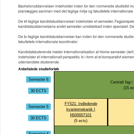
Bacheloruddannelsen indeholder inden for den normerede studietid mulig
planlægges sammen med det faglige miljø og fakultetets internationale 
De ét-faglige kandidatuddannelser indeholder et semester, Fagperspektiv
kandidatuddannelsens andet semester umiddelbart inden specialet. De st
De to-faglige kandidatuddannelser kan inden for den normerede studie
fakultetets internationale koordinator.
Kandidatstuderende møder Internationalisation at Home-semester (IaH) p
indeholder et internationalt perspektiv, fx i form af et komparativt ele
udenlandske studerende.
Anbefalede studieforløb
Semester 6
Centralt fag 
(
15
ec
30 ECTS
FY521: Indledende
Semester 5
kvantemekanik I
N500007101
30 ECTS
(
5
ects)
Semester 4