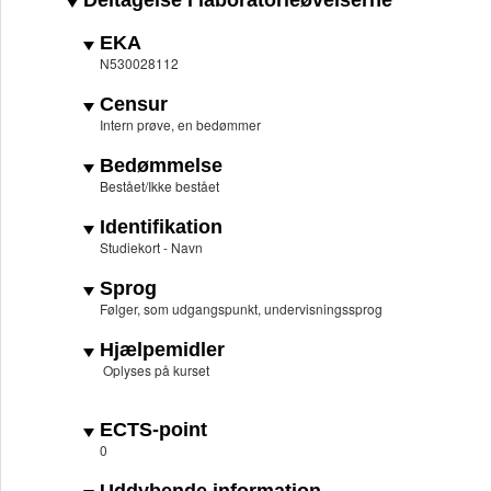
Deltagelse i laboratorieøvelserne
EKA
N530028112
Censur
Intern prøve, en bedømmer
Bedømmelse
Bestået/Ikke bestået
Identifikation
Studiekort - Navn
Sprog
Følger, som udgangspunkt, undervisningssprog
Hjælpemidler
Oplyses på kurset
ECTS-point
0