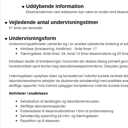
Uddybende information
Eksamensformen ved reeksamen kan være en anden end eksame
Vejledende antal undervisningstimer
51 timer per semester
Undervisningsform
Undervisningsaktiviteter udmønter sig i en anslået vejledende fordeling af
Introfase (forelæsning, holdtimer) - Antal timer: 17
Træningsfase: Antal timer: 34, heraf 14 timer eksaminatorie og 20 tim
Introfasen består af forelæsninger, hvorunder der skabes dialog primært genn
hovedområder samt teorien bag laboratorieeksperimenterne. Desuden gives en
I træningsfasen opdyrkes viden og kompetencer indenfor kursets centrale del
laboratorieøvelserne arbejder de studerende selvstændigt med praktiske øvels
skriftlige rapporter, hvis indhold opbygger kompetencer indenfor kursets ho
Aktiviteter i studiefasen
Selvstudium af lærebogen og laboratoriemanualen
Skriftlige laboratorierapporter
Forberedelse til eksaminatorietimer i form af problemløsning
Selvstændig opsamling på intro- og træningsfasen
Repetition op til eksamen