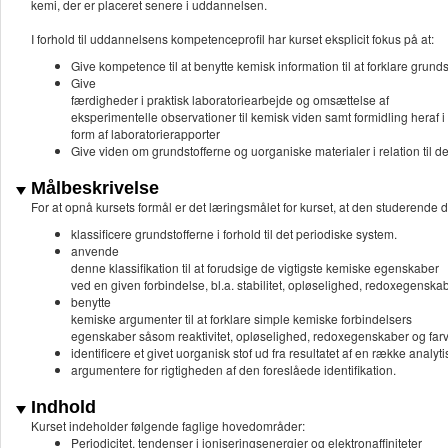
kemi, der er placeret senere i uddannelsen.
I forhold til uddannelsens kompetenceprofil har kurset eksplicit fokus på at:
Give kompetence til at benytte kemisk information til at forklare grun
Give
færdigheder i praktisk laboratoriearbejde og omsættelse af
eksperimentelle observationer til kemisk viden samt formidling heraf i
form af laboratorierapporter
Give viden om grundstofferne og uorganiske materialer i relation til
Målbeskrivelse
For at opnå kursets formål er det læringsmålet for kurset, at den studerende d
klassificere grundstofferne i forhold til det periodiske system.
anvende
denne klassifikation til at forudsige de vigtigste kemiske egenskaber
ved en given forbindelse, bl.a. stabilitet, opløselighed, redoxegenskab
benytte
kemiske argumenter til at forklare simple kemiske forbindelsers
egenskaber såsom reaktivitet, opløselighed, redoxegenskaber og farv
identificere et givet uorganisk stof ud fra resultatet af en række analyti
argumentere for rigtigheden af den foreslåede identifikation.
Indhold
Kurset indeholder følgende faglige hovedområder:
Periodicitet, tendenser i ioniseringsenergier og elektronaffiniteter