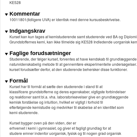
KE528
Kommentar
10011801(tidligere UVA) er identisk med denne kursusbeskrivelse.
Indgangskrav
Kurset kan kun tages af kemistuderende samt studerende ved BA og Diploming
Grundstoffernes kemi, kan ikke tilmelde sig KE528 Indledende uorganisk kem
Faglige forudsætninger
Studerende, der følger kurset, forventes at have kendskab til grundlægge
naturvidenskabelig metode til at gennemføre eksperimentelle undersøgelser. I
kurset forudsætter derfor, at den studerende behersker disse funktioner.
Formål
Kurset har til formål at sætte den studerende i stand til at
klassificere grundstofferne og deres egenskaber, vigtigste forbindelser
og reaktioner samt bl.a. vha. laboratorieøvelser give en grundlæggende
kemisk forståelse og intuition, hvilket er vigtigt i forhold til
efterfølgende kemistudie og medvirker til skabelse af en identitet som
kemi-studerende.
Kurset bygger oven på den viden, der er
erhvervet i kemi i gymnasiet, og giver et fagligt grundlag for at
studere emner indenfor uorganisk, fysisk og til nogen grad organisk