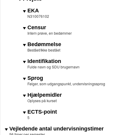
EKA
N310076102
Censur
Intern prøve, en bedømmer
Bedømmelse
Bestået/Ikke bestået
Identifikation
Fulde navn og SDU brugernavn
Sprog
Følger, som udgangspunkt, undervisningssprog
Hjælpemidler
Oplyses på kurset
ECTS-point
5
Vejledende antal undervisningstimer
56 timer per semester