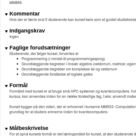
MM866
Kommentar
Hvis der er færre end 5 studerende kan kurset køre som et guidet studiekreds
Indgangskrav
Ingen
Faglige forudsætninger
Studerende, der følger kurset, forventes at
Programmering (i mindst ét programmeringssprog)
Grundlæggende begreber i lineær algebra (vektorrum, matricer, egen
Grundlæggende begreber om komplekse tal og vektorrum
Grundlæggende forståelse af logiske gates
Formål
Formålet med kurset er at bruge små HPC-systemer og kvantecomputere, hvilke
kursus, kan anvendes inden for en række forskellige fag, f.eks. anvendt matem
Kurset bygger på den viden, der er erhvervet i kurserne MM553: Computatio
grundlag for at studere emnerne inden for kvantecomputere.
Målbeskrivelse
For at opnå kursets formål er det læringsmålet for kurset, at den studerende