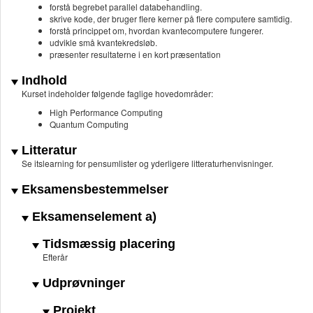
forstå begrebet parallel databehandling.
skrive kode, der bruger flere kerner på flere computere samtidig.
forstå princippet om, hvordan kvantecomputere fungerer.
udvikle små kvantekredsløb.
præsenter resultaterne i en kort præsentation
Indhold
Kurset indeholder følgende faglige hovedområder:
High Performance Computing
Quantum Computing
Litteratur
Se itslearning for pensumlister og yderligere litteraturhenvisninger.
Eksamensbestemmelser
Eksamenselement a)
Tidsmæssig placering
Efterår
Udprøvninger
Projekt