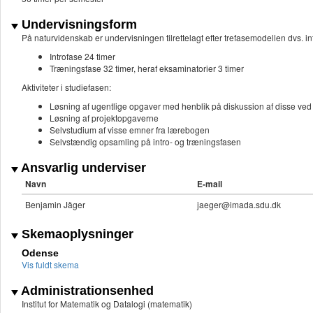
Undervisningsform
På naturvidenskab er undervisningen tilrettelagt efter trefasemodellen dvs. in
Introfase 24 timer
Træningsfase 32 timer, heraf eksaminatorier 3 timer
Aktiviteter i studiefasen:
Løsning af ugentlige opgaver med henblik på diskussion af disse ve
Løsning af projektopgaverne
Selvstudium af visse emner fra lærebogen
Selvstændig opsamling på intro- og træningsfasen
Ansvarlig underviser
Navn
E-mail
Benjamin Jäger
jaeger@imada.sdu.dk
Skemaoplysninger
Odense
Vis fuldt skema
Administrationsenhed
Institut for Matematik og Datalogi (matematik)