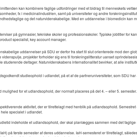
 dimittenden kan kombinere faglige udfordringer med et bidrag til menneskets v
mheder, fx i medicinalindustrien, samt på universiteter og andre forskningsinstitutio
hedsfaglige og det naturvidenskabelige. Med en uddannelse i biomedicin kan man få
rviser på gymnasier, tekniske skoler og professionsskoler. Typiske jobtitler for ka
roduct specialist, key account manager.
denskabelige uddannelser på SDU er derfor fra start til slut orienterede mod den g
 videnspulje, projekter forholder sig ens til forskningslitteratur uanset oprindelses
e studerende deltager. Naturvidenskabens internationalitet bevirker, at alle instit
sgodkendt studieophold i udlandet, på et af de partneruniversiteter, som SDU har afta
mulighed for et udlandsophold, der normalt placeres på det 4. – eller 5. semester
pektiverende aktivitet, der er tilrettelagt med henblik på udlandsophold. Semestr
 hele specialet i udlandet.
dietid indeholde et udlandsophold, der skal planlægges sammen med det faglige mil
 på første semester af deres uddannelse. IaH-semesteret er tilrettelagt, således at 