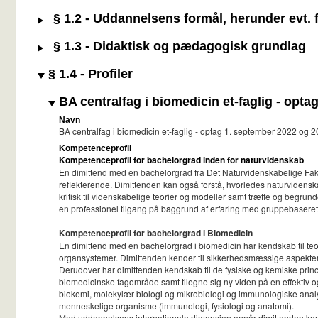
§ 1.2 - Uddannelsens formål, herunder evt. f
§ 1.3 - Didaktisk og pædagogisk grundlag
§ 1.4 - Profiler
BA centralfag i biomedicin et-faglig - opt
Navn
BA centralfag i biomedicin et-faglig - optag 1. september 2022 og 
Kompetenceprofil
Kompetenceprofil for bachelorgrad inden for naturvidenskab
En dimittend med en bachelorgrad fra Det Naturvidenskabelige Fakul
reflekterende. Dimittenden kan også forstå, hvorledes naturvidens
kritisk til videnskabelige teorier og modeller samt træffe og begrun
en professionel tilgang på baggrund af erfaring med gruppebaseret
Kompetenceprofil for bachelorgrad i Biomedicin
En dimittend med en bachelorgrad i biomedicin har kendskab til te
organsystemer. Dimittenden kender til sikkerhedsmæssige aspekter 
Derudover har dimittenden kendskab til de fysiske og kemiske princi
biomedicinske fagområde samt tilegne sig ny viden på en effektiv 
biokemi, molekylær biologi og mikrobiologi og immunologiske anal
menneskelige organisme (immunologi, fysiologi og anatomi).
Med uddannelsens internationale dimension opnår dimittenden kompe