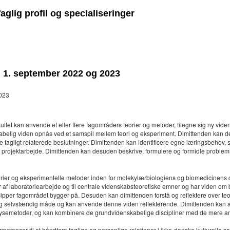
aglig profil og specialiseringer
ag 1. september 2022 og 2023
2023
tet kan anvende et eller flere fagområders teorier og metoder, tilegne sig ny vid
kabelig viden opnås ved et samspil mellem teori og eksperiment. Dimittenden kan d
de fagligt relaterede beslutninger. Dimittenden kan identificere egne læringsbehov,
 projektarbejde. Dimittenden kan desuden beskrive, formulere og formidle problem
orier og eksperimentelle metoder inden for molekylærbiologiens og biomedicinens 
af laboratoriearbejde og til centrale videnskabsteoretiske emner og har viden om
pper fagområdet bygger på. Desuden kan dimittenden forstå og reflektere over teorier
og selvstændig måde og kan anvende denne viden reflekterende. Dimittenden kan a
ysemetoder, og kan kombinere de grundvidenskabelige discipliner med de mere anv
tencer til at håndtere faglige og personlige relationer i ikke-danske kulturelle 