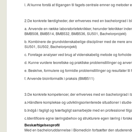
l. At kunne forstå at tilgangen til fagets centrale emner og metode
2.De konkrete færdigheder, der erhverves med en bachelorgrad i bio
a. Anvende en række laboratorieteknikker, herunder teknikker in
BMB508, BMB514, BMB532, BMB536, SU501, Bachelorprojekt)
b. Kombinere de grundvidenskabelige discipliner med de mere anv
SU501, SU502, Bachelorprojekt)
c. Foretage analyser ved brug af videnskabelig metode og forholde
d. Kunne vurdere teoretiske og praktiske problemstillinger og anve
e. Beskrive, formulere og formidle problemstillinger og resultater
f. Anvende bioinformatik i praksis (BMB511)
3.De konkrete kompetencer, der erhverves med en bachelorgrad i bi
a.Håndtere komplekse og udviklingsorienterede situationer i stu
b.Indgå i fagligt og tværfagligt samarbejde med en professionel
c.Identificere egne læringsbehov og strukturere egen læring i for
Beskæftigelsesprofil
Med en bacheloruddannelse i Biomedicin fortsætter den studeren