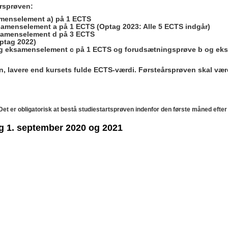
årsprøven:
menselement a) på 1 ECTS
menselement a på 1 ECTS (Optag 2023: Alle 5 ECTS indgår)
samenselement d på 3 ECTS
ptag 2022)
g eksamenselement c på 1 ECTS og forudsætningsprøve b og ek
en, lavere end kursets fulde ECTS-værdi. Førsteårsprøven skal vær
t er obligatorisk at bestå studiestartsprøven indenfor den første måned efter 
ag 1. september 2020 og 2021