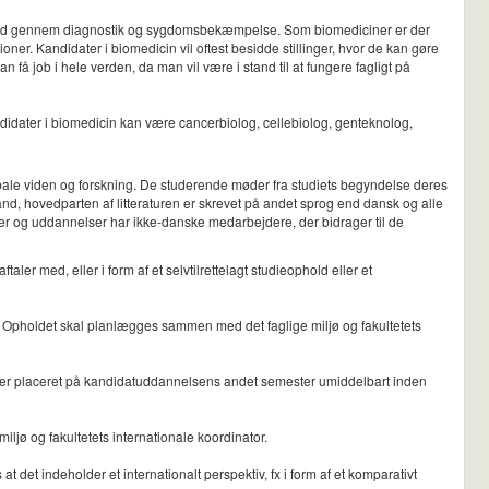
elfærd gennem diagnostik og sygdomsbekæmpelse. Som biomediciner er der
ner. Kandidater i biomedicin vil oftest besidde stillinger, hvor de kan gøre
 job i hele verden, da man vil være i stand til at fungere fagligt på
ndidater i biomedicin kan være cancerbiolog, cellebiolog, genteknolog,
lobale viden og forskning. De studerende møder fra studiets begyndelse deres
land, hovedparten af litteraturen er skrevet på andet sprog end dansk og alle
utter og uddannelser har ikke-danske medarbejdere, der bidrager til de
ler med, eller i form af et selvtilrettelagt studieophold eller et
. Opholdet skal planlægges sammen med det faglige miljø og fakultetets
et er placeret på kandidatuddannelsens andet semester umiddelbart inden
jø og fakultetets internationale koordinator.
det indeholder et internationalt perspektiv, fx i form af et komparativt