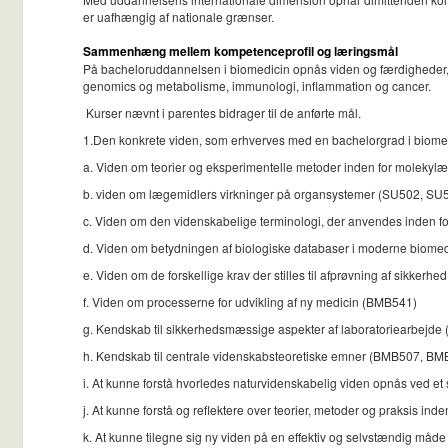
er uafhængig af nationale grænser.
Sammenhæng mellem kompetenceprofil og læringsmål
På bacheloruddannelsen i biomedicin opnås viden og færdigheder, so
genomics og metabolisme, immunologi, inflammation og cancer.
Kurser nævnt i parentes bidrager til de anførte mål.
1.Den konkrete viden, som erhverves med en bachelorgrad i biomed
a. Viden om teorier og eksperimentelle metoder inden for molekylæ
b. viden om lægemidlers virkninger på organsystemer (SU502, S
c. Viden om den videnskabelige terminologi, der anvendes inden f
d. Viden om betydningen af biologiske databaser i moderne biome
e. Viden om de forskellige krav der stilles til afprøvning af sikkerh
f. Viden om processerne for udvikling af ny medicin (BMB541)
g. Kendskab til sikkerhedsmæssige aspekter af laboratoriearb
h. Kendskab til centrale videnskabsteoretiske emner (BMB507, 
i. At kunne forstå hvorledes naturvidenskabelig viden opnås ve
j. At kunne forstå og reflektere over teorier, metoder og praksis in
k. At kunne tilegne sig ny viden på en effektiv og selvstændig 