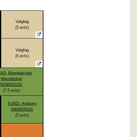
Valgfag
(
5
ects)
Valgfag
(
5
ects)
43: Biomedicinsk
Mikrobiologi
N200032101
(
7.5
ects)
SU501: Anatomi
N800000101
(
5
ects)