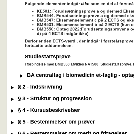
Følgende elementer indgår
ikke
som en del af første
KE501: Forudsætningsprøve a og dermed Eksa
BMB544: Forudsætningsprøve a og dermed eksa
BMB547: Eksamenselement c på 2 ECTS og ek
BMB531: Eksamenselement b på 2 ECTS (kun o
BMB550: Optag 2022:Forudsætningsprøver a o
d) på 4 ECTS indgår ikke)
Derfor er den ECTS-værdi, der indgår i førsteårsprøv
fortsætte uddannelsen.
Studiestartsprøve
I forbindelse med BMB550 afvikles NAT500: Studiestartsprøve. De
BA centralfag i biomedicin et-faglig - opt
§ 2 - Indskrivning
§ 3 - Struktur og progression
§ 4 - Kursusbeskrivelser
§ 5 - Bestemmelser om prøver
§ 6 - Bestemmelser om merit og fritagelser