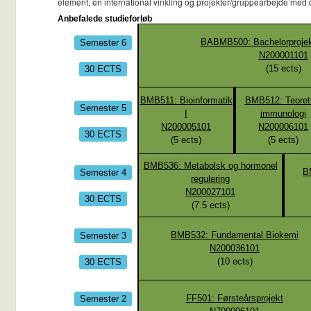
element, en international vinkling og projekter/gruppearbejde med
Anbefalede studieforløb
Semester 6
BABMB500: Bachelorprojekt
N200001101
30 ECTS
(
15
ects)
BMB511: Bioinformatik
BMB512: Teoret
Semester 5
I
immunologi
N200005101
N200006101
30 ECTS
(
5
ects)
(
5
ects)
BMB536: Metabolsk og hormonel
Semester 4
B
regulering
N200027101
30 ECTS
(
7.5
ects)
Semester 3
BMB532: Fundamental Biokemi
N200036101
30 ECTS
(
10
ects)
Semester 2
FF501: Førsteårsprojekt