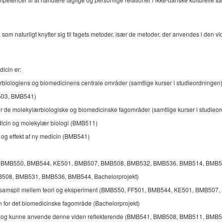
m naturligt knytter sig til fagets metoder, især de metoder, der anvendes i den vi
icin er:
rbiologiens og biomedicinens centrale områder (samtlige kurser i studieordningen
U503, BMB541)
or de molekylærbiologiske og biomedicinske fagområder (samtlige kurser i studieo
dicin og molekylær biologi (BMB511)
ed og effekt af ny medicin (BMB541)
ejde (BMB550, BMB544, KE501, BMB507, BMB508, BMB532, BMB536, BMB514, BMB54
BMB508, BMB531, BMB536, BMB544, Bachelorprojekt)
d et samspil mellem teori og eksperiment (BMB550, FF501, BMB544, KE501, BMB50
den for det biomedicinske fagområde (Bachelorprojekt)
måde og kunne anvende denne viden reflekterende (BMB541, BMB508, BMB511, BMB5