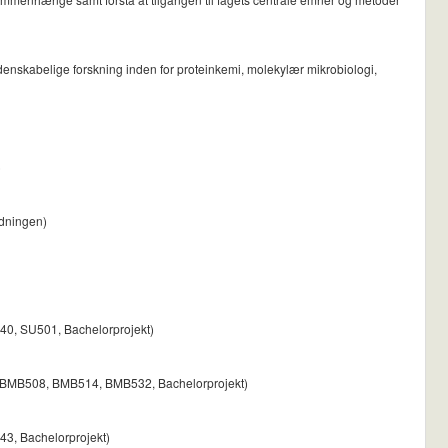
denskabelige forskning inden for proteinkemi, molekylær mikrobiologi,
)
rdningen)
0, SU501, Bachelorprojekt)
7, BMB508, BMB514, BMB532, Bachelorprojekt)
43, Bachelorprojekt)