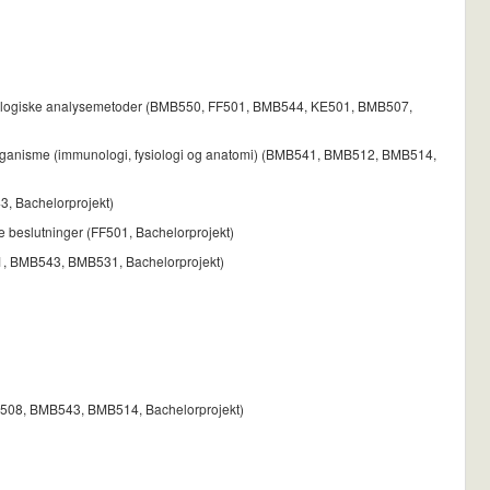
mmunologiske analysemetoder (BMB550, FF501, BMB544, KE501, BMB507,
 organisme (immunologi, fysiologi og anatomi) (BMB541, BMB512, BMB514,
3, Bachelorprojekt)
e beslutninger (FF501, Bachelorprojekt)
F501, BMB543, BMB531, Bachelorprojekt)
MB508, BMB543, BMB514, Bachelorprojekt)