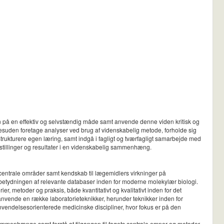
en på en effektiv og selvstændig måde samt anvende denne viden kritisk og
esuden foretage analyser ved brug af videnskabelig metode, forholde sig
 strukturere egen læring, samt indgå i fagligt og tværfagligt samarbejde med
stillinger og resultater i en videnskabelig sammenhæng.
centrale områder samt kendskab til lægemidlers virkninger på
 betydningen af relevante databaser inden for moderne molekylær biologi.
, metoder og praksis, både kvantitativt og kvalitativt inden for det
nvende en række laboratorieteknikker, herunder teknikker inden for
endelsesorienterede medicinske discipliner, hvor fokus er på den
sammenhænge samt forstå at tilgangen til fagets centrale emner og metoder