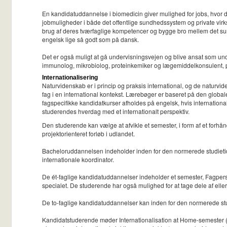
En kandidatuddannelse i biomedicin giver mulighed for jobs, hvor
jobmuligheder i både det offentlige sundhedssystem og private virkso
brug af deres tværfaglige kompetencer og bygge bro mellem det sund
engelsk lige så godt som på dansk.
Det er også muligt at gå undervisningsvejen og blive ansat som unde
immunolog, mikrobiolog, proteinkemiker og lægemiddelkonsulent, p
Internationalisering
Naturvidenskab er i princip og praksis international, og de naturvi
fag i en international kontekst. Lærebøger er baseret på den globale
fagspecifikke kandidatkurser afholdes på engelsk, hvis international
studerendes hverdag med et internationalt perspektiv.
Den studerende kan vælge at afvikle et semester, i form af et forhånd
projektorienteret forløb i udlandet.
Bacheloruddannelsen indeholder inden for den normerede studietid 
internationale koordinator.
De ét-faglige kandidatuddannelser indeholder et semester, Fagpers
specialet. De studerende har også mulighed for at tage dele af eller
De to-faglige kandidatuddannelser kan inden for den normerede stu
Kandidatstuderende møder Internationalisation at Home-semester (IaH)