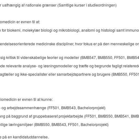
r er uafhængig af nationale grænser (Samtlige kurser i studieordningen)
medicin er evnen til at:
den for biokemi, molekylær biologi og mikrobiologi, anatomi og histologi samt i
endelsesorienterede medicinske discipliner, hvor fokus er på den menneskelige
 sig kritisk til videnskabelige teorier og modeller (BMB547, BMB550, FF501, BMB54
nde relevante analyse- og løsningsmodeller og træffe og begrunde fagligt relatered
 til fagfæller og ikke-specialister eller samarbejdspartnere og brugere (BMB550, F
omedicin er evnen til at kunne:
die- og arbejdssammenhænge (FF501, BMB543, Bachelorprojekt)
 tilgang på baggrund af gruppebaseret projektarbejde (FF501, BMB550, BMB541, B
skellige læringsmiljøer (BMB550, BMB543, FF501, Bachelorprojekt)
de på en kandidatuddannelse.