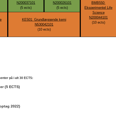
N200037101
N200026101
BMB550:
(
5
ects)
(
5
ects)
Eksperimentel Life
Science
N200044101
e
KE501: Grundlæggende kemi
(
10
ects)
N530042101
(
10
ects)
enter på i alt 30 ECTS:
er (5 ECTS)
optag 2022)