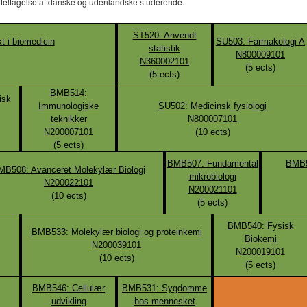
 deltagelse af danske og udenlandske studerende.
ST520: Anvendt
 i biomedicin
SU503: Farmakologi A
statistik
N800009101
N360002101
(
5
ects)
(
5
ects)
BMB514:
isk
Immunologiske
SU502: Medicinsk fysiologi
teknikker
N800007101
N200007101
(
10
ects)
(
5
ects)
BMB507: Fundamental
BMB5
MB508: Avanceret Molekylær Biologi
mikrobiologi
N200022101
N200021101
(
10
ects)
(
5
ects)
BMB540: Fysisk
BMB533: Molekylær biologi og proteinkemi
Biokemi
N200039101
N200019101
(
10
ects)
(
5
ects)
BMB546: Cellulær
BMB531: Sygdomme
udvikling
hos mennesket