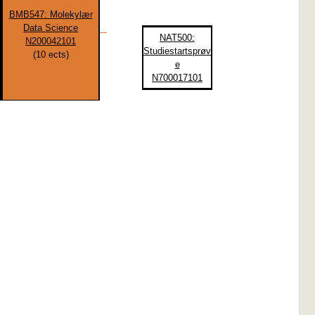
BMB547: Molekylær
Data Science
NAT500:
N200042101
Studiestartsprøv
(
10
ects)
e
N700017101