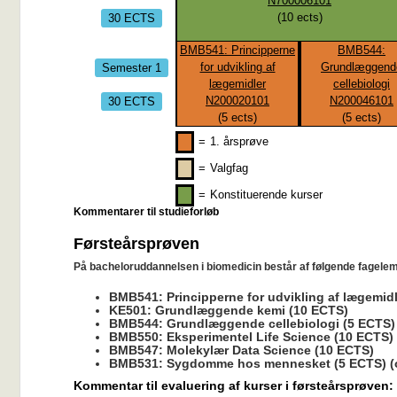
N700006101
30 ECTS
(
10
ects)
BMB541: Principperne
BMB544:
Semester 1
for udvikling af
Grundlæggend
lægemidler
cellebiologi
30 ECTS
N200020101
N200046101
(
5
ects)
(
5
ects)
=
1. årsprøve
=
Valgfag
=
Konstituerende kurser
Kommentarer til studieforløb
Førsteårsprøven
På bacheloruddannelsen i biomedicin består af følgende fagelem
BMB541: Principperne for udvikling af lægemidl
KE501: Grundlæggende kemi (10 ECTS)
BMB544: Grundlæggende cellebiologi (5 ECTS)
BMB550: Eksperimentel Life Science (10 ECTS)
BMB547: Molekylær Data Science (10 ECTS)
BMB531: Sygdomme hos mennesket (5 ECTS) (
Kommentar til evaluering af kurser i førsteårsprøven: