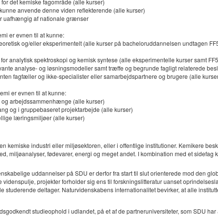
n for det kemiske fagområde (alle kurser)
 kunne anvende denne viden reflekterende (alle kurser)
 er uafhængig af nationale grænser
i er evnen til at kunne:
oretisk og/eller eksperimentelt (alle kurser på bacheloruddannelsen undtagen F
for analytisk spektroskopi og kemisk syntese (alle eksperimentelle kurser samt FF
vante analyse- og løsningsmodeller samt træffe og begrunde fagligt relaterede beslu
 enten fagfæller og ikke-specialister eller samarbejdspartnere og brugere (alle kurse
mi er evnen til at kunne:
ie- og arbejdssammenhænge (alle kurser)
ang og i gruppebaseret projektarbejde (alle kurser)
lige læringsmiljøer (alle kurser)
n kemiske industri eller miljøsektoren, eller i offentlige institutioner. Kemikere be
mhed, miljøanalyser, fødevarer, energi og meget andet. I kombination med et sidefa
denskabelige uddannelser på SDU er derfor fra start til slut orienterede mod den g
 videnspulje, projekter forholder sig ens til forskningslitteratur uanset oprindelses
e studerende deltager. Naturvidenskabens internationalitet bevirker, at alle instit
sgodkendt studieophold i udlandet, på et af de partneruniversiteter, som SDU har afta