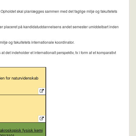
. Opholdet skal planlægges sammen med det faglige miljø og fakultetets
et er placeret på kandidatuddannelsens andet semester umiddelbart inden
jø og fakultetets internationale koordinator.
det indeholder et internationalt perspektiv, fx i form af et komparativt
uden for naturvidenskab
akroskopisk fysisk kemi