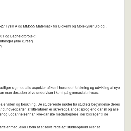
F527 Fysik A og MM555 Matematik for Biokemi og Molekylær Biologi,
501 og Bachelorprojekt)
tninger (alle kurser)
r)
skæftiger sig med alle aspekter af kemi herunder forskning og udvikling af nye
g kan man desuden blive underviser i kemi på gymnasialt niveau.
lobale viden og forskning. De studerende møder fra studiets begyndelse deres
land, hovedparten af litteraturen er skrevet på andet sprog end dansk og alle
utter og uddannelser har ikke-danske medarbejdere, der bidrager til de
ler med, eller i form af et selvtilrettelagt studieophold eller et