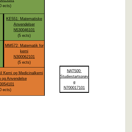
0013101
0
ects)
KE551: Matematiske
Anvendelser
N530046101
(
5
ects)
MM572: Matematik for
kemi
N300062101
(
5
ects)
NAT500:
til Kemi og Medicinalkemi
Studiestartsprøv
g og Anvendelse
e
0054101
N700017101
0
ects)