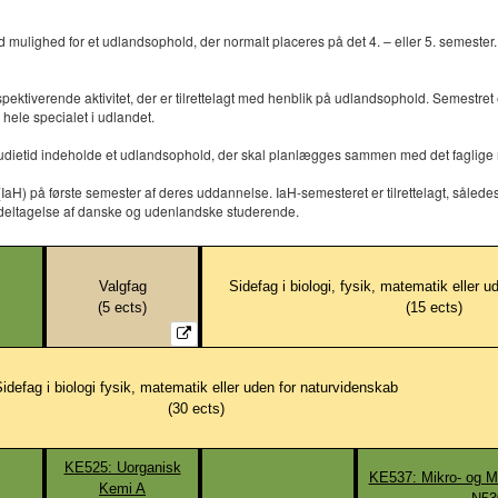
mulighed for et udlandsophold, der normalt placeres på det 4. – eller 5. semester
pektiverende aktivitet, der er tilrettelagt med henblik på udlandsophold. Semestr
 hele specialet i udlandet.
dietid indeholde et udlandsophold, der skal planlægges sammen med det faglige mil
 på første semester af deres uddannelse. IaH-semesteret er tilrettelagt, således at 
 deltagelse af danske og udenlandske studerende.
Valgfag
Sidefag i biologi, fysik, matematik eller 
(
5
ects)
(
15
ects)
idefag i biologi fysik, matematik eller uden for naturvidenskab
(
30
ects)
KE525: Uorganisk
KE537: Mikro- og M
Kemi A