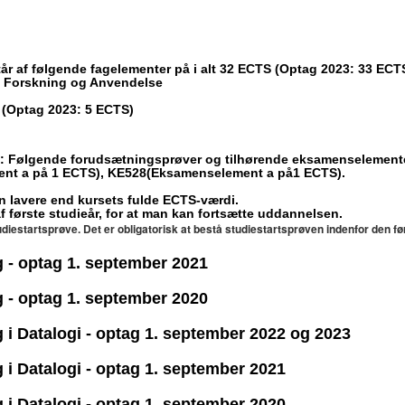
r af følgende fagelementer på i alt 32 ECTS (Optag 2023: 33 ECT
i - Forskning og Anvendelse
(Optag 2023: 5 ECTS)
ven: Følgende forudsætningsprøver og tilhørende eksamenselement
nt a på 1 ECTS), KE528(Eksamenselement a på1 ECTS).
en lavere end kursets fulde ECTS-værdi.
første studieår, for at man kan fortsætte uddannelsen.
iestartsprøve. Det er obligatorisk at bestå studiestartsprøven indenfor den fø
g - optag 1. september 2021
g - optag 1. september 2020
 i Datalogi - optag 1. september 2022 og 2023
 i Datalogi - optag 1. september 2021
 i Datalogi - optag 1. september 2020