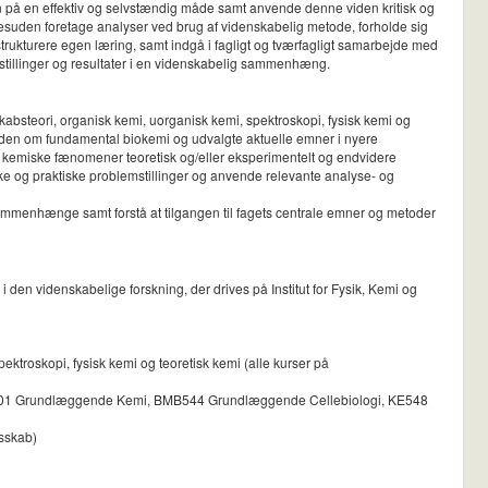
en på en effektiv og selvstændig måde samt anvende denne viden kritisk og
esuden foretage analyser ved brug af videnskabelig metode, forholde sig
 strukturere egen læring, samt indgå i fagligt og tværfagligt samarbejde med
stillinger og resultater i en videnskabelig sammenhæng.
steori, organisk kemi, uorganisk kemi, spektroskopi, fysisk kemi og
viden om fundamental biokemi og udvalgte aktuelle emner i nyere
 kemiske fænomener teoretisk og/eller eksperimentelt og endvidere
ke og praktiske problemstillinger og anvende relevante analyse- og
sammenhænge samt forstå at tilgangen til fagets centrale emner og metoder
den videnskabelige forskning, der drives på Institut for Fysik, Kemi og
roskopi, fysisk kemi og teoretisk kemi (alle kurser på
 (KE501 Grundlæggende Kemi, BMB544 Grundlæggende Cellebiologi, KE548
esskab)