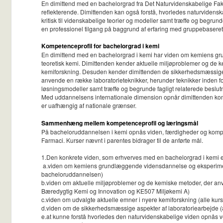
En dimittend med en bachelorgrad fra Det Naturvidenskabelige Fakul
reflekterende. Dimittenden kan også forstå, hvorledes naturvidens
kritisk til videnskabelige teorier og modeller samt træffe og begrun
en professionel tilgang på baggrund af erfaring med gruppebaseret
Kompetenceprofil for bachelorgrad i kemi
En dimittend med en bachelorgrad i kemi har viden om kemiens gru
teoretisk kemi. Dimittenden kender aktuelle miljøproblemer og de 
kemiforskning. Desuden kender dimittenden de sikkerhedsmæssige a
anvende en række laboratorieteknikker, herunder teknikker inden fo
løsningsmodeller samt træffe og begrunde fagligt relaterede beslut
Med uddannelsens internationale dimension opnår dimittenden kompe
er uafhængig af nationale grænser.
Sammenhæng mellem kompetenceprofil og læringsmål
På bacheloruddannelsen i kemi opnås viden, færdigheder og kompeten
Farmaci. Kurser nævnt i parentes bidrager til de anførte mål.
1.Den konkrete viden, som erhverves med en bachelorgrad i kemi e
a.viden om kemiens grundlæggende vidensdannelse og eksperimentell
bacheloruddannelsen)
b.viden om aktuelle miljøproblemer og de kemiske metoder, der 
Bæredygtig Kemi og Innovation og KE507 Miljøkemi A)
c.viden om udvalgte aktuelle emner i nyere kemiforskning (alle kur
d.viden om de sikkerhedsmæssige aspekter af laboratoriearbejde (a
e.at kunne forstå hvorledes den naturvidenskabelige viden opnås ve