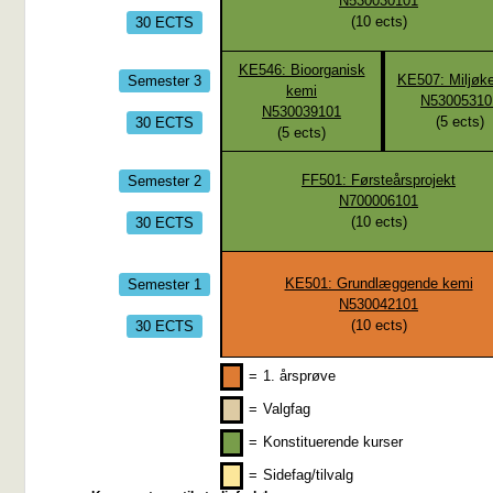
N530030101
30 ECTS
(
10
ects)
KE546: Bioorganisk
Semester 3
KE507: Miljøk
kemi
N53005310
N530039101
30 ECTS
(
5
ects)
(
5
ects)
Semester 2
FF501: Førsteårsprojekt
N700006101
30 ECTS
(
10
ects)
Semester 1
KE501: Grundlæggende kemi
N530042101
30 ECTS
(
10
ects)
=
1. årsprøve
=
Valgfag
=
Konstituerende kurser
=
Sidefag/tilvalg