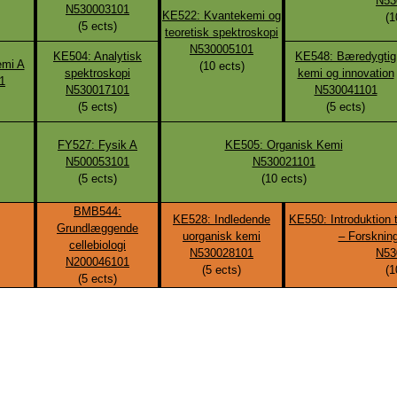
N53
N530003101
KE522: Kvantekemi og
(
1
(
5
ects)
teoretisk spektroskopi
N530005101
KE504: Analytisk
KE548: Bæredygtig
emi A
(
10
ects)
spektroskopi
kemi og innovation
1
N530017101
N530041101
(
5
ects)
(
5
ects)
FY527: Fysik A
KE505: Organisk Kemi
N500053101
N530021101
(
5
ects)
(
10
ects)
BMB544:
KE528: Indledende
KE550: Introduktion 
Grundlæggende
uorganisk kemi
– Forsknin
cellebiologi
N530028101
N53
N200046101
(
5
ects)
(
1
(
5
ects)