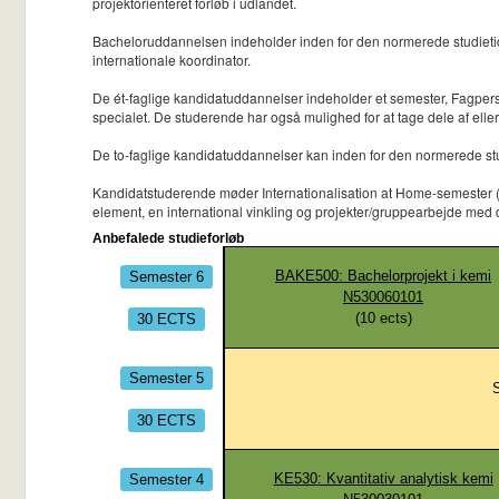
projektorienteret forløb i udlandet.
Bacheloruddannelsen indeholder inden for den normerede studietid 
internationale koordinator.
De ét-faglige kandidatuddannelser indeholder et semester, Fagpers
specialet. De studerende har også mulighed for at tage dele af eller
De to-faglige kandidatuddannelser kan inden for den normerede stu
Kandidatstuderende møder Internationalisation at Home-semester (IaH)
element, en international vinkling og projekter/gruppearbejde med
Anbefalede studieforløb
Semester 6
BAKE500: Bachelorprojekt i kemi
N530060101
30 ECTS
(
10
ects)
Semester 5
S
30 ECTS
Semester 4
KE530: Kvantitativ analytisk kemi