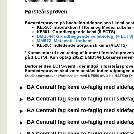
Kommentarer til studieforløb
Førsteårsprøven
Førsteårsprøven på bacheloruddannelsen i kemi bestå
KE550: Introduktion til Kemi og Medicinalkem
KE501: Grundlæggende kemi (9 ECTS)
BMB544: Grundlæggende cellebiologi (4 ECTS)
MM572: Matematik for kemi
KE528: Indledende uorganisk kemi (4 ECTS)
* Kommentar til evaluering af kurser i førsteårsprø
på 1 ECTS), Kun optag 2022: BMB544(Eksamenseleme
Derfor er den ECTS-værdi, der indgår i førsteårsprøv
Førsteårsprøven skal være bestået inden udgangen af 
Studiestartsprøve: I forbindelse med KE550 afvikles NAT500 Stud
BA Centralt fag kemi to-faglig med sidefa
BA Centralt fag kemi to-faglig med sidefa
BA Centralt fag kemi to-faglig med sidefag
BA Centralt fag kemi to-faglig med sidefag
BA Centralt fag kemi to-faglig med sidefag