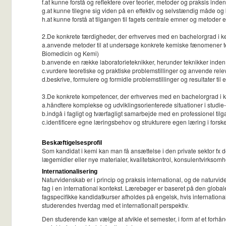
f.at kunne forstå og reflektere over teorier, metoder og praksis inde
g.at kunne tilegne sig viden på en effektiv og selvstændig måde og
h.at kunne forstå at tilgangen til fagets centrale emner og metoder
2.De konkrete færdigheder, der erhverves med en bachelorgrad i kem
a.anvende metoder til at undersøge konkrete kemiske fænomener te
Biomedicin og Kemi)
b.anvende en række laboratorieteknikker, herunder teknikker inden 
c.vurdere teoretiske og praktiske problemstillinger og anvende rele
d.beskrive, formulere og formidle problemstillinger og resultater til
3.De konkrete kompetencer, der erhverves med en bachelorgrad i ke
a.håndtere komplekse og udviklingsorienterede situationer i stud
b.indgå i fagligt og tværfagligt samarbejde med en professionel tilg
c.identificere egne læringsbehov og strukturere egen læring i forskel
Beskæftigelsesprofil
Som kandidat i kemi kan man få ansættelse i den private sektor fx de
lægemidler eller nye materialer, kvalitetskontrol, konsulentvirkso
Internationalisering
Naturvidenskab er i princip og praksis international, og de naturvi
fag i en international kontekst. Lærebøger er baseret på den globale
fagspecifikke kandidatkurser afholdes på engelsk, hvis international
studerendes hverdag med et internationalt perspektiv.
Den studerende kan vælge at afvikle et semester, i form af et forhånd