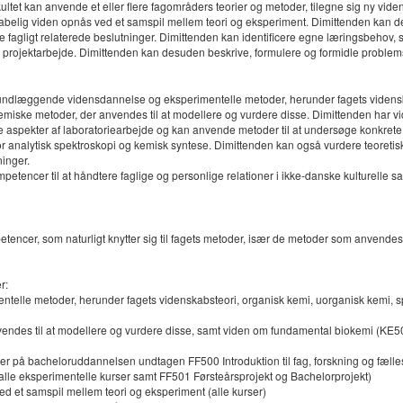
tet kan anvende et eller flere fagområders teorier og metoder, tilegne sig ny vid
kabelig viden opnås ved et samspil mellem teori og eksperiment. Dimittenden kan d
de fagligt relaterede beslutninger. Dimittenden kan identificere egne læringsbehov,
 projektarbejde. Dimittenden kan desuden beskrive, formulere og formidle problem
ndlæggende vidensdannelse og eksperimentelle metoder, herunder fagets videnskab
kemiske metoder, der anvendes til at modellere og vurdere disse. Dimittenden har 
spekter af laboratoriearbejde og kan anvende metoder til at undersøge konkrete
r analytisk spektroskopi og kemisk syntese. Dimittenden kan også vurdere teoretis
ninger.
tencer til at håndtere faglige og personlige relationer i ikke-danske kulturelle 
cer, som naturligt knytter sig til fagets metoder, især de metoder som anvendes i 
r:
e metoder, herunder fagets videnskabsteori, organisk kemi, uorganisk kemi, spekt
anvendes til at modellere og vurdere disse, samt viden om fundamental biokemi
ser på bacheloruddannelsen undtagen FF500 Introduktion til fag, forskning og fæll
lle eksperimentelle kurser samt FF501 Førsteårsprojekt og Bachelorprojekt)
d et samspil mellem teori og eksperiment (alle kurser)