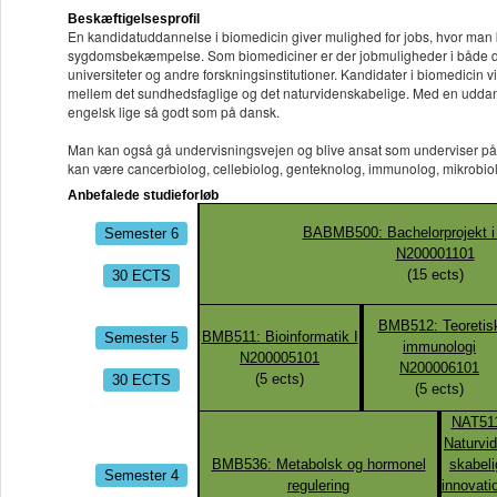
Beskæftigelsesprofil
En kandidatuddannelse i biomedicin giver mulighed for jobs, hvor man
sygdomsbekæmpelse. Som biomediciner er der jobmuligheder i både det 
universiteter og andre forskningsinstitutioner. Kandidater i biomedicin 
mellem det sundhedsfaglige og det naturvidenskabelige. Med en uddannel
engelsk lige så godt som på dansk.
Man kan også gå undervisningsvejen og blive ansat som underviser på gy
kan være cancerbiolog, cellebiolog, genteknolog, immunolog, mikrobio
Anbefalede studieforløb
Semester 6
BABMB500: Bachelorprojekt i
N200001101
30 ECTS
(
15
ects)
BMB512: Teoretis
Semester 5
BMB511: Bioinformatik I
immunologi
N200005101
N200006101
30 ECTS
(
5
ects)
(
5
ects)
NAT51
Naturvi
BMB536: Metabolsk og hormonel
skabeli
Semester 4
regulering
innovati