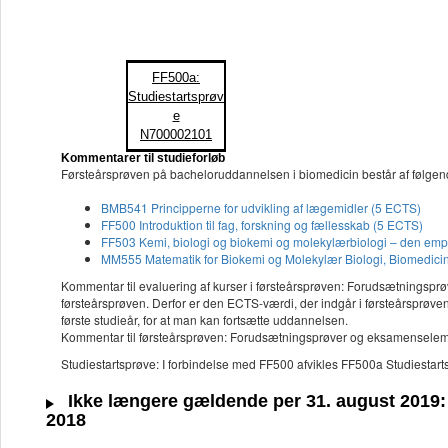
FF500a:
Studiestartsprøv
e
N700002101
Kommentarer til studieforløb
Førsteårsprøven på bacheloruddannelsen i biomedicin består af følgen
BMB541 Principperne for udvikling af lægemidler (5 ECTS)
FF500 Introduktion til fag, forskning og fællesskab (5 ECTS)
FF503 Kemi, biologi og biokemi og molekylærbiologi – den emp
MM555 Matematik for Biokemi og Molekylær Biologi, Biomedici
Kommentar til evaluering af kurser i førsteårsprøven: Forudsætningspr
førsteårsprøven. Derfor er den ECTS-værdi, der indgår i førsteårsprøv
første studieår, for at man kan fortsætte uddannelsen.
Kommentar til førsteårsprøven: Forudsætningsprøver og eksamenselemen
Studiestartsprøve: I forbindelse med FF500 afvikles FF500a Studiestart
Ikke længere gældende per 31. august 2019: B
2018