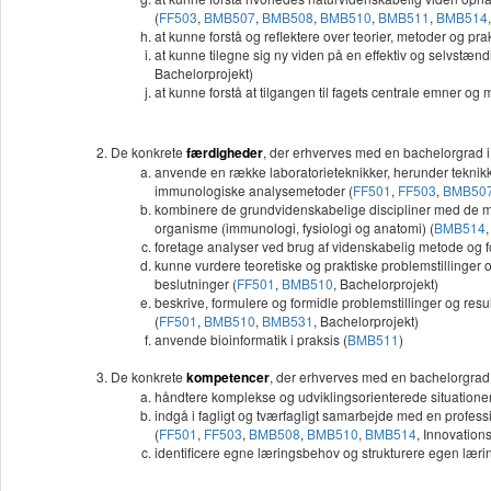
(
FF503
,
BMB507
,
BMB508
,
BMB510
,
BMB511
,
BMB514
at kunne forstå og reflektere over teorier, metoder og p
at kunne tilegne sig ny viden på en effektiv og selvstæ
Bachelorprojekt)
at kunne forstå at tilgangen til fagets centrale emner o
De konkrete
færdigheder
, der erhverves
med en bachelorgrad 
anvende en række laboratorieteknikker, herunder teknikk
immunologiske analysemetoder (
FF501
,
FF503
,
BMB50
kombinere de grundvidenskabelige discipliner med de m
organisme (immunologi, fysiologi og anatomi) (
BMB514
foretage analyser ved brug af videnskabelig metode og for
kunne vurdere teoretiske og praktiske problemstillinger
beslutninger (
FF501
,
BMB510
, Bachelorprojekt)
beskrive, formulere og formidle problemstillinger og resul
(
FF501
,
BMB510
,
BMB531
, Bachelorprojekt)
anvende bioinformatik i praksis (
BMB511
)
De konkrete
kompetencer
, der erhverves med en bachelorgrad
håndtere komplekse og udviklingsorienterede situation
indgå i fagligt og tværfagligt samarbejde med en profes
(
FF501
,
FF503
,
BMB508
,
BMB510
,
BMB514
, Innovation
identificere egne læringsbehov og strukturere egen læring