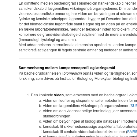
En dimittend med en bachelorgrad i biomedicin har kendskab til teorie
samt kendskab til lægemidlers virkninger på organsystemer. Dimittenden
videnskabsteoretiske emner og har viden om betydningen af relevante 
fysiske og kemiske principper fagområdet bygger på.Desuden kan dimittend
for det biomedicinske fagområde samt tilegne sig ny viden på en effe
en række laboratorieteknikker, herunder teknikker inden for biokemi, 
kombinere de grundvidenskabelige discipliner med de mere anvendelse
(immunologi, fysiologi og anatomi).
Med uddannelsens internationale dimension opnår dimittenden kompeten
samt forstå at tilgangen til fagets centrale emner og metoder er uafhæn
Sammenhæng mellem kompetenceprofil og læringsmål
På bacheloruddannelsen i
biomedicin
opnås viden og færdigheder, som n
forskning, som drives på Institut for Biologi og Molekylær biologi og Inst
Den konkrete
viden
, som erhverves med en bachelorgrad i
biom
viden om teorier og eksperimentelle metoder inden for 
viden om lægemidlers virkninger på organsystemer (
SU
viden om den videnskabelige terminologi, der anvendes 
studieordningen)
viden om betydningen af biologiske databaser i moderne
kendskab til sikkerhedsmæssige aspekter af laboratoriea
kendskab til centrale videnskabsteoretiske emner (
BMB5
at kunne forstå hvorledes naturvidenskabelig viden opnå