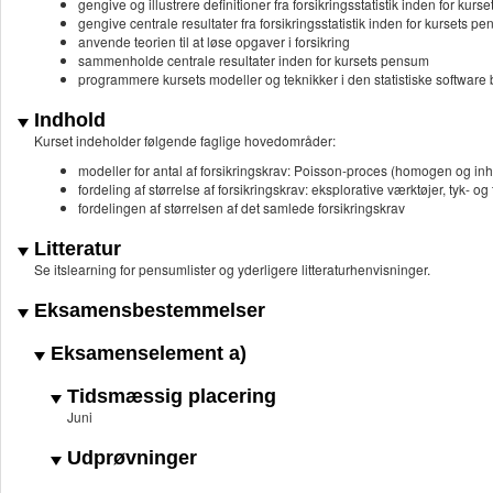
gengive og illustrere definitioner fra forsikringsstatistik inden for kur
gengive centrale resultater fra forsikringsstatistik inden for kursets 
anvende teorien til at løse opgaver i forsikring
sammenholde centrale resultater inden for kursets pensum
programmere kursets modeller og teknikker i den statistiske software 
Indhold
Kurset indeholder følgende faglige hovedområder:
modeller for antal af forsikringskrav: Poisson-proces (homogen og i
fordeling af størrelse af forsikringskrav: eksplorative værktøjer, tyk- o
fordelingen af størrelsen af det samlede forsikringskrav
Litteratur
Se itslearning for pensumlister og yderligere litteraturhenvisninger.
Eksamensbestemmelser
Eksamenselement a)
Tidsmæssig placering
Juni
Udprøvninger