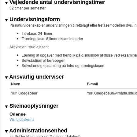
Vejledende antal undervisningstimer
32 timer per semester
Undervisningsform
På naturvidenskab er undervisningen tilrettelagt efter trefasemodellen dvs. in
Introfase: 24 timer
Træningsfase: 8 timer eksaminatorier
Aktiviteter i studiefasen:
Løsning af opgaver med henblik på diskussion af disse ved eksamina
Selvstudium af lærebogen
Selvstændig opsamling på intro og træningsfasen
Ansvarlig underviser
Navn
E-mail
Yuri Goegebeur
Yuri.Goegebeur@imada.sdu.
Skemaoplysninger
Odense
Vis fuldt skema
Administrationsenhed
Institut for Matematik og Datalogi (datalogi)