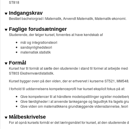
ST818
Indgangskrav
Bestået bachelorgrad i Matematik, Anvendt Matematik, Matematik-økonomi.
Faglige forudsætninger
Studerende, der følger kurset, forventes at
have kendskab af
mål og integrationsteori
sandsynlighedsteori
matematisk statistik
Formål
Kurset har til formål at sætte den studerende i stand til formel at arbejde 
ST803 Ekstremværdistatistik.
Kurset bygger oven på den viden, der er erhvervet i kurserne ST521, MM548, M
I forhold til uddannelsens kompetenceprofil har kurset eksplicit fokus på at:
Give kompetencer til at håndtere modelopstillinger og/eller modelber
Give færdigheder i at anvende tankegange og fagudtryk fra fagets gr
Give viden om matematikkens grundlæggende vidensdannelse, teori
Målbeskrivelse
For at opnå kursets formål er det læringsmålet for kurset, at den studere