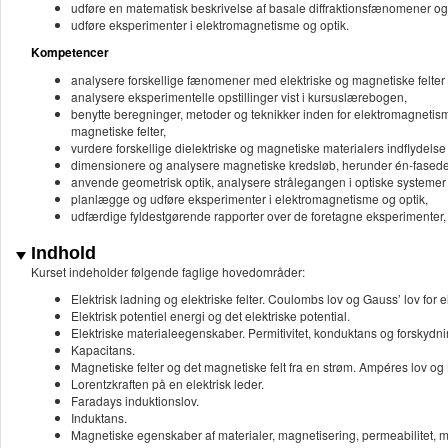
udføre en matematisk beskrivelse af basale diffraktionsfænomener og
udføre eksperimenter i elektromagnetisme og optik.
Kompetencer
analysere forskellige fænomener med elektriske og magnetiske felter o
analysere eksperimentelle opstillinger vist i kursuslærebogen,
benytte beregninger, metoder og teknikker inden for elektromagnetisme
magnetiske felter,
vurdere forskellige dielektriske og magnetiske materialers indflydelse
dimensionere og analysere magnetiske kredsløb, herunder én-fasede
anvende geometrisk optik, analysere strålegangen i optiske systemer 
planlægge og udføre eksperimenter i elektromagnetisme og optik,
udfærdige fyldestgørende rapporter over de foretagne eksperimenter, 
Indhold
Kurset indeholder følgende faglige hovedområder:
Elektrisk ladning og elektriske felter. Coulombs lov og Gauss’ lov for ele
Elektrisk potentiel energi og det elektriske potential.
Elektriske materialeegenskaber. Permitivitet, konduktans og forskydnin
Kapacitans.
Magnetiske felter og det magnetiske felt fra en strøm. Ampéres lov og 
Lorentzkraften på en elektrisk leder.
Faradays induktionslov.
Induktans.
Magnetiske egenskaber af materialer, magnetisering, permeabilitet, ma