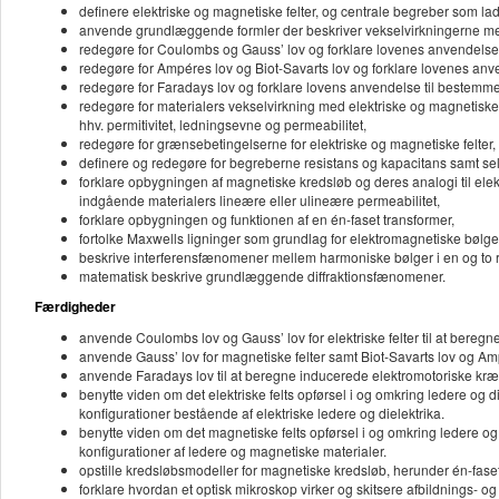
definere elektriske og magnetiske felter, og centrale begreber som la
anvende grundlæggende formler der beskriver vekselvirkningerne mell
redegøre for Coulombs og Gauss’ lov og forklare lovenes anvendelse t
redegøre for Ampéres lov og Biot-Savarts lov og forklare lovenes anv
redegøre for Faradays lov og forklare lovens anvendelse til bestemmel
redegøre for materialers vekselvirkning med elektriske og magnetisk
hhv. permitivitet, ledningsevne og permeabilitet,
redegøre for grænsebetingelserne for elektriske og magnetiske felter,
definere og redegøre for begreberne resistans og kapacitans samt se
forklare opbygningen af magnetiske kredsløb og deres analogi til elek
indgående materialers lineære eller ulineære permeabilitet,
forklare opbygningen og funktionen af en én-faset transformer,
fortolke Maxwells ligninger som grundlag for elektromagnetiske bølge
beskrive interferensfænomener mellem harmoniske bølger i en og to 
matematisk beskrive grundlæggende diffraktionsfænomener.
Færdigheder
anvende Coulombs lov og Gauss’ lov for elektriske felter til at beregne e
anvende Gauss’ lov for magnetiske felter samt Biot-Savarts lov og Ampé
anvende Faradays lov til at beregne inducerede elektromotoriske kræft
benytte viden om det elektriske felts opførsel i og omkring ledere og d
konfigurationer bestående af elektriske ledere og dielektrika.
benytte viden om det magnetiske felts opførsel i og omkring ledere og
konfigurationer af ledere og magnetiske materialer.
opstille kredsløbsmodeller for magnetiske kredsløb, herunder én-fase
forklare hvordan et optisk mikroskop virker og skitsere afbildnings- 