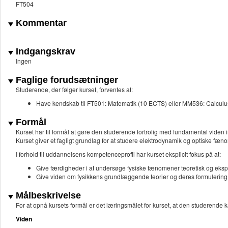
FT504
Kommentar
Indgangskrav
Ingen
Faglige forudsætninger
Studerende, der følger kurset, forventes at:
Have kendskab til FT501: Matematik (10 ECTS) eller MM536: Calculu
Formål
Kurset har til formål at gøre den studerende fortrolig med fundamental viden
Kurset giver et fagligt grundlag for at studere elektrodynamik og optiske f
I forhold til uddannelsens kompetenceprofil har kurset eksplicit fokus på at:
Give færdigheder i at undersøge fysiske fænomener teoretisk og eksp
Give viden om fysikkens grundlæggende teorier og deres formulerin
Målbeskrivelse
For at opnå kursets formål er det læringsmålet for kurset, at den studerende k
Viden