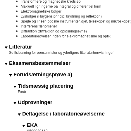
Transformere og magnetiske kredsløb
Maxwell ligningerne på integral og differentiel form
Elektromagnetiske bølger
Lysbølger (Huygens princip: brydning og reflektion)
Spejle og linser (optiske instrumenter, øjet, teleskopet og mikroskopet
Interferens fænomener
Diffraktion (diffraktion og opløsningsevne)
Laboratorieøvelser inden for elektromagnetisme og optik
Litteratur
Se itslearning for pensumlister og yderligere litteraturhenvisninger.
Eksamensbestemmelser
Forudsætningsprøve a)
Tidsmæssig placering
Forår
Udprøvninger
Deltagelse i laboratorieøvelserne
EKA
N500039112