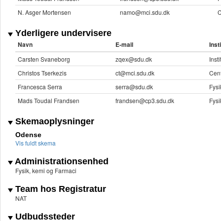
N. Asger Mortensen
namo@mci.sdu.dk
C
Yderligere undervisere
Navn
E-mail
Inst
Carsten Svaneborg
zqex@sdu.dk
Inst
Christos Tserkezis
ct@mci.sdu.dk
Cent
Francesca Serra
serra@sdu.dk
Fysi
Mads Toudal Frandsen
frandsen@cp3.sdu.dk
Fysi
Skemaoplysninger
Odense
Vis fuldt skema
Administrationsenhed
Fysik, kemi og Farmaci
Team hos Registratur
NAT
Udbudssteder