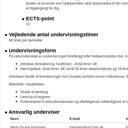
ønsker at anvende som hjælpemidler, skal downloades til din com
er tilgængeligt for dig.
ECTS-point
10
Vejledende antal undervisningstimer
96 timer per semester
Undervisningsform
På naturvidenskab er undervisningen tilrettelagt efter trefasemodellen dvs. in
Introfase (forelæsning, holdtimer) - Antal timer: 48
træningsfase: Antal timer: 48, heraf 30 timer eksaminatorier og 18 time
Introfasen består af forelæsninger hvor kursets centrale emner indtroduces. S
Aktiviteter i studiefasen
Studie af lærebog
Løsning af opgaver
Forberedelse til laboratorieøvelser og efterfølgende udfærdigelse af r
Ansvarlig underviser
Navn
E-mail
I
Mads Toudal Frandsen
frandsen@cp3.sdu.dk
F