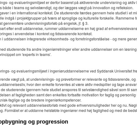
gs- og evalueringsmiljøet er derfor baseret på aktiverende undervisning og aktiv l
des både i teams og selvstændigt, og der lægges vægt på innovation og refleksion.
ver i en international kontekst. De studerende færdes gennem hele studiet i et mil
le indgå i projektgrupper på tværs af sproglige og kulturelle forskelle. Rammerne fo
t gennemføre undervisningsforløb på engelsk, jf. § 3.
bart efter endt uddannelse, rummer uddannelserne en høj grad af erhvervsrelevans
bringes i anvendelse i konkret og tidssvarende kontekst.
n i uddannelsen integrerede virksomheds- og forretningsforståelse - og mere gene
 med studerende fra andre ingeniørretninger eller andre uddannelser om en løsning
incippet om 'experts in teams'.
rings- og evalueringsmiljøet i ingeniøruddannelserne ved Syddansk Universitet fre
afgørende vægt på, at undervisnings- og prøveformer er relevante og tidssvarende, og
uddannelsesliv, hvor den enkelte forventes at være aktiv medspiller og tage ansvar
m de studerende igennem hele studiet anspores til selvstændighed såvel som til sa
lsen af fagligheden samt den enkeltes fortsatte motivation for faglig og personlig 
knisk-faglige og de bredere ingeniørkompetencer.
aktivt og relevant uddannelsesforløb med gode erhvervsmuligheder her og nu. Nøg
 Formålet er at uddanne helstøbte ingeniører med høj faglighed og med de bedste f
 opbygning og progression