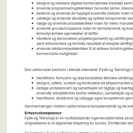
designe og realisere digitale kombinatoriske kredsløb sam
anvende programmeringsteknikker, herunder skrive, dokum
beskrive og anvende de hyppigst anvendte metoder inden fo
udvælge og anvende akustiske og optiske komponenter samt
vælge og anvende procesteknikker inden for mikro-/nanoteknol
anvende grundprincipperne inden for termodynamik og kvant
termodynamiske egenskaber af stoffer.
håndtere og demonstrere projektorganiseret og udviklingso
samt dokumentere og formidle resultatet af arbejdet skriftligt
anvende idédannelsesteknikker til at skitsere forretningside
kommercielle muligheder.
Den uddannede bachelor i teknisk videnskab (Fysik og Teknologi) 
identificere, formulere og løse komplekse tekniske udvikli
designe, udføre, vurdere og konkludere på eksperimentelt a
deltage professionelt i og samarbejde om faglige og tværfa
anvendte arbejdsformer fordrer refleksion, samarbejde og 
identificere, strukturere og udbygge egne kompetencer gennem 
Sammenhængen mellem uddannelsens kompetencemål og de enkelt
Erhvervskompetence
Fysik og Teknologi er en multidisciplinær ingeniøruddannelse på b
omgivelserne er af afgørende betydning for succes. Dimittender ka
En bachelor i Fysik og Teknologi arbejder i såvel den private som d