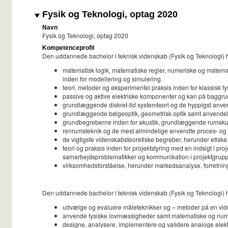
Fysik og Teknologi, optag 2020
Navn
Fysik og Teknologi, optag 2020
Kompetenceprofil
Den uddannede bachelor i teknisk videnskab (Fysik og Teknologi) 
matematisk logik, matematiske regler, numeriske og matem
inden for modellering og simulering.
teori, metoder og eksperimentel praksis inden for klassisk
passive og aktive elektriske komponenter og kan på baggrund 
grundlæggende diskret-tid systemteori og de hyppigst anven
grundlæggende bølgeoptik, geometrisk optik samt anvendel
grundbegreberne inden for akustik, grundlæggende rumakustik
renrumsteknik og de mest almindelige anvendte proces- og k
de vigtigste videnskabsteoretiske begreber, herunder etiske 
teori og praksis inden for projektstyring med en indsigt i pro
samarbejdsproblematikker og kommunikation i projektgrup
virksomhedsforståelse, herunder markedsanalyse, forretnin
Den uddannede bachelor i teknisk videnskab (Fysik og Teknologi) 
udvælge og evaluere måleteknikker og – metoder på en vi
anvende fysiske lovmæssigheder samt matematiske og numeri
designe, analysere, implementere og validere analoge elek