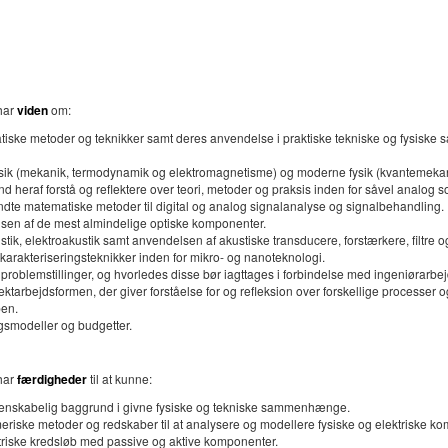
har
viden
om:
atiske metoder og teknikker samt deres anvendelse i praktiske tekniske og fysi
 fysik (mekanik, termodynamik og elektromagnetisme) og moderne fysik (kvantemekan
heraf forstå og reflektere over teori, metoder og praksis inden for såvel analog so
dte matematiske metoder til digital og analog signalanalyse og signalbehandling.
sen af de mest almindelige optiske komponenter.
, elektroakustik samt anvendelsen af akustiske transducere, forstærkere, filtre o
arakteriseringsteknikker inden for mikro- og nanoteknologi.
problemstillinger, og hvorledes disse bør iagttages i forbindelse med ingeniørarbej
jektarbejdsformen, der giver forståelse for og refleksion over forskellige processer og
pen.
gsmodeller og budgetter.
har
færdigheder
til at kunne:
denskabelig baggrund i givne fysiske og tekniske sammenhænge.
ske metoder og redskaber til at analysere og modellere fysiske og elektriske k
triske kredsløb med passive og aktive komponenter.