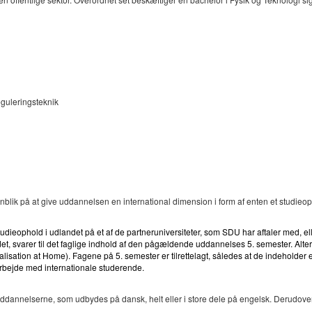
eguleringsteknik
nblik på at give uddannelsen en international dimension i form af enten et studieoph
dieophold i udlandet på et af de partneruniversiteter, som SDU har aftaler med, eller i
t, svarer til det faglige indhold af den pågældende uddannelses 5. semester. Altern
ion at Home). Fagene på 5. semester er tilrettelagt, således at de indeholder et in
arbejde med internationale studerende.
ddannelserne, som udbydes på dansk, helt eller i store dele på engelsk. Derudover