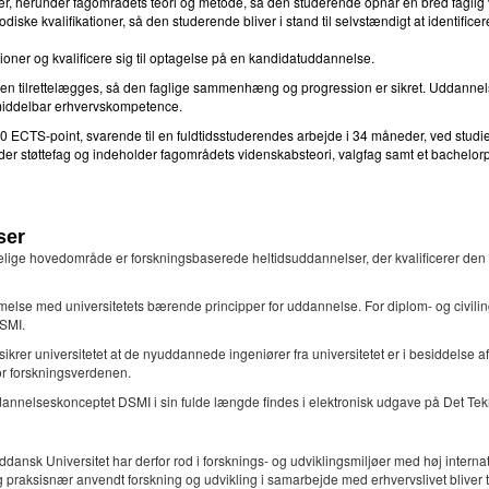
ner, herunder fagområdets teori og metode, så den studerende opnår en bred fagli
iske kvalifikationer, så den studerende bliver i stand til selvstændigt at identific
oner og kvalificere sig til optagelse på en kandidatuddannelse.
en tilrettelægges, så den faglige sammenhæng og progression er sikret. Uddannel
umiddelbar erhvervskompetence.
 ECTS-point, svarende til en fuldtidsstuderendes arbejde i 34 måneder, ved studi
er støttefag og indeholder fagområdets videnskabsteori, valgfag samt et bachelorp
ser
ige hovedområde er forskningsbaserede heltidsuddannelser, der kvalificerer den s
emmelse med universitetets bærende principper for uddannelse. For diplom- og civ
DSMI.
er universitetet at de nyuddannede ingeniører fra universitetet er i besiddelse a
or forskningsverdenen.
nnelseskonceptet DSMI i sin fulde længde findes i elektronisk udgave på Det Tek
dansk Universitet har derfor rod i forsknings- og udviklingsmiljøer med høj interna
 praksisnær anvendt forskning og udvikling i samarbejde med erhvervslivet bliver t