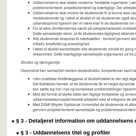
Uddannelserne skal skabe moderne, helstøbte ingeniører. Lærin
problemorienteret, projektorienteret og tværfagligt. Der arbej
Uddannelserne skal modne de studerende til at kunne løse opga
medstuderende og i løbet af studiet vil de studerende også skul
udlandsophold ligesom der vil være krav til de studerende om a
For at sikre dimittendernes værdi på arbejdsmarkedet umiddel
Dette samarbejde sikrer, at de studerendes faglighed løbende 
Alle studerende anspores til iværksætteri - konkret gennem de
initiativ, kreativitet og ansvarlighed.
I løbet af studiet samarbejder alle studerende mindst én gang
virksomhed. Dette tværfaglige samarbejde organiseres ud fra pr
Struktur og læringsmiljø
Overordnet kan samspillet mellem studiestruktur, kompetencer samt læ
I den praktiske tilrettelæggelse af studieforløbet er der lagt 
Det tilstræbes herved, at de studerende får et meget dynamisk 
kan sætte sig ind i nye og komplekse problemstillinger ligeso
Med det formål at styrke både den faglige fordybelse og anvende
uddannelseskonceptet bevidst arbejdet med at integrere de te
Med DSMI tilbyder Syddansk Universitet de studerende et attr
gennem projektorienteret samarbejde og problembaseret læring.
§ 3 - Detaljeret information om uddannelsens
§ 3 - Uddannelsens titel og profiler