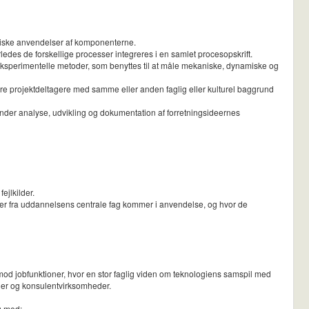
niske anvendelser af komponenterne.
edes de forskellige processer integreres i en samlet procesopskrift.
ksperimentelle metoder, som benyttes til at måle mekaniske, dynamiske og
e projektdeltagere med samme eller anden faglig eller kulturel baggrund
runder analyse, udvikling og dokumentation af forretningsideernes
jlkilder.
aber fra uddannelsens centrale fag kommer i anvendelse, og hvor de
mod jobfunktioner, hvor en stor faglig viden om teknologiens samspil med
eder og konsulentvirksomheder.
g med: