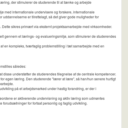
æring, der stimulerer de studerende til at tænke og arbejde
jø med internationale undervisere og forskere, internationale
r uddannelserne er tilrettelagt, så det giver gode muligheder for
. Dette sikres primært via eksternt projektsamarbejde med virksomheder.
relt gennem et lærings- og evalueringsmiljø, som stimulerer de studerendes
 af en kompleks, tværfaglig problemstilling i tæt samarbejde med en
mstilles således:
 at disse understøtter de studerendes tilegnelse af de centrale kompetencer.
 for egen læring. Den studerende "lærer at lære", så han/hun senere hurtigt
marbejde.
udvikling på et arbejdsmarked under hastig forandring, er der i
leordene er aktiverende undervisning og aktiv læring som udmøntes
orudsætninger for fortsat personlig og faglig udvikling.