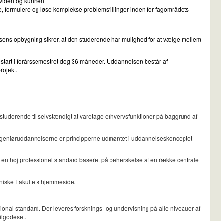
g viden og kunnen
ere, formulere og løse komplekse problemstillinger inden for fagområdets
sens opbygning sikrer, at den studerende har mulighed for at vælge mellem
estart i forårssemestret dog 36 måneder. Uddannelsen består af
rojekt.
tuderende til selvstændigt at varetage erhvervsfunktioner på baggrund af
ilingeniøruddannelserne er principperne udmøntet i uddannelseskonceptet
f en høj professionel standard baseret på beherskelse af en række centrale
niske Fakultets hjemmeside.
tional standard. Der leveres forsknings- og undervisning på alle niveauer af
ilgodeset.