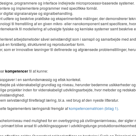
t designe, programmere og interface indlejrede microprocessor-baserede systemer.
entere og implementere programmer med specifikke formål.
r digital signalanalyse og signalbehandling.
 udføre og beskrive praktiske og eksperimentelle målinger, der demonstrerer tek
ogi til fremstilling af en given mikro- eller nanokomponent samt specificere, hvorl
emekanik til modellering af udvalgte fysiske og kemiske systemer samt beskrive e
rienteret arbejdsmetoder såvel selvstændigt som i samspil og samarbejde med andr
 på en forståelig, struktureret og reproducerbar form.
er, som er innovative løsninger til definerede og afgrænsede problemstillinger, he
har
kompetencer
til at kunne:
ngsopgaver i en samfundsmæssig og etisk kontekst.
rbejde på videnskabeligt grundlag og niveau, herunder bedømme usikkerheder og fe
glige projekter inden for videnskabeligt udviklingsarbejde, hvor metoder og redsk
selvstændighed.
selvstændigt tilrettelagt læring, bl.a. ved brug af den nyeste litteratur.
e fagelementers læringsmål fremgår af
kompetencematricen (bilag 1).
achelorniveau med mulighed for en overbygning på civilingeniørniveau, der sigter 
n primært blive ansat til udviklingsopgaver i udviklingstunge produktionsvirksomh
en offentlige sektor. Overordnet set beskæftiger en bachelor i Fysik og Teknologi si