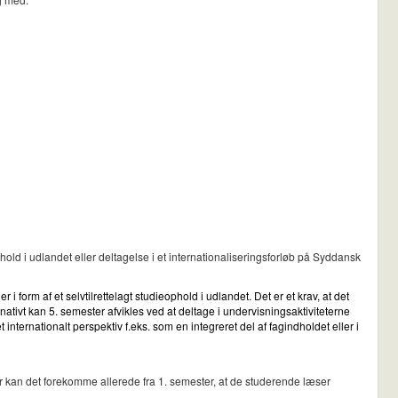
old i udlandet eller deltagelse i et internationaliseringsforløb på Syddansk
 form af et selvtilrettelagt studieophold i udlandet. Det er et krav, at det
ativt kan 5. semester afvikles ved at deltage i undervisningsaktiviteterne
ternationalt perspektiv f.eks. som en integreret del af fagindholdet eller i
 kan det forekomme allerede fra 1. semester, at de studerende læser