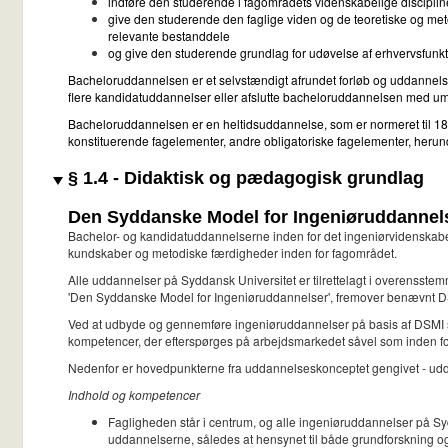
indføre den studerende i fagområdets videnskabelige discipli
give den studerende den faglige viden og de teoretiske og metod
relevante bestanddele
og give den studerende grundlag for udøvelse af erhvervsfunkti
Bacheloruddannelsen er et selvstændigt afrundet forløb og uddannels
flere kandidatuddannelser eller afslutte bacheloruddannelsen med 
Bacheloruddannelsen er en heltidsuddannelse, som er normeret til 180
konstituerende fagelementer, andre obligatoriske fagelementer, herund
§ 1.4 - Didaktisk og pædagogisk grundlag
Den Syddanske Model for Ingeniøruddannel
Bachelor- og kandidatuddannelserne inden for det ingeniørvidenskabel
kundskaber og metodiske færdigheder inden for fagområdet.
Alle uddannelser på Syddansk Universitet er tilrettelagt i overensst
'Den Syddanske Model for Ingeniøruddannelser', fremover benævnt 
Ved at udbyde og gennemføre ingeniøruddannelser på basis af DSMI sikr
kompetencer, der efterspørges på arbejdsmarkedet såvel som inden f
Nedenfor er hovedpunkterne fra uddannelseskonceptet gengivet - udda
Indhold og kompetencer
Fagligheden står i centrum, og alle ingeniøruddannelser på Syd
uddannelserne, således at hensynet til både grundforskning og