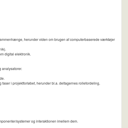
ske sammenhænge, herunder viden om brugen af computerbaserede værktøjer
ik).
m digital elektronik.
g analysatorer.
de.
 faser i projektforløbet, herunder bl.a. deltagernes rollefordeling,
omponenter/systemer og interaktionen imellem dem.