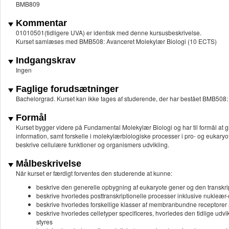
BMB809
Kommentar
01010501(tidligere UVA) er identisk med denne kursusbeskrivelse.
Kurset samlæses med BMB508: Avanceret Molekylær Biologi (10 ECTS)
Indgangskrav
Ingen
Faglige forudsætninger
Bachelorgrad. Kurset kan ikke tages af studerende, der har bestået BMB508
Formål
Kurset bygger videre på Fundamental Molekylær Biologi og har til formål a
information, samt forskelle i molekylærbiologiske processer i pro- og eukaryo
beskrive cellulære funktioner og organismers udvikling.
Målbeskrivelse
Når kurset er færdigt forventes den studerende at kunne:
beskrive den generelle opbygning af eukaryote gener og den transkript
beskrive hvorledes posttranskriptionelle processer inklusive nukleær
beskrive hvorledes forskellige klasser af membranbundne receptorer 
beskrive hvorledes celletyper specificeres, hvorledes den tidlige udvik
styres