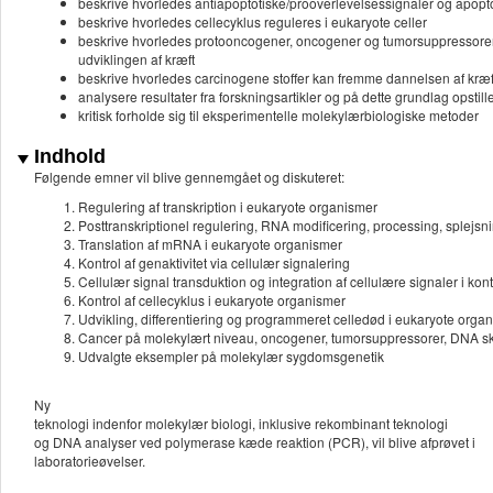
beskrive hvorledes antiapoptotiske/prooverlevelsessignaler og apopto
beskrive hvorledes cellecyklus reguleres i eukaryote celler
beskrive hvorledes protooncogener, oncogener og tumorsuppressorer s
udviklingen af kræft
beskrive hvorledes carcinogene stoffer kan fremme dannelsen af kræf
analysere resultater fra forskningsartikler og på dette grundlag opstil
kritisk forholde sig til eksperimentelle molekylærbiologiske metoder
Indhold
Følgende emner vil blive gennemgået og diskuteret:
Regulering af transkription i eukaryote organismer
Posttranskriptionel regulering, RNA modificering, processing, splejsn
Translation af mRNA i eukaryote organismer
Kontrol af genaktivitet via cellulær signalering
Cellulær signal transduktion og integration af cellulære signaler i kont
Kontrol af cellecyklus i eukaryote organismer
Udvikling, differentiering og programmeret celledød i eukaryote orga
Cancer på molekylært niveau, oncogener, tumorsuppressorer, DNA ska
Udvalgte eksempler på molekylær sygdomsgenetik
Ny
teknologi indenfor molekylær biologi, inklusive rekombinant teknologi
og DNA analyser ved polymerase kæde reaktion (PCR), vil blive afprøvet i
laboratorieøvelser.