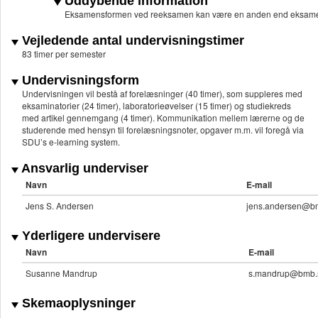
Uddybende information
Eksamensformen ved reeksamen kan være en anden end eksame
Vejledende antal undervisningstimer
83 timer per semester
Undervisningsform
Undervisningen vil bestå af forelæsninger (40 timer), som suppleres med
eksaminatorier (24 timer), laboratorieøvelser (15 timer) og studiekreds
med artikel gennemgang (4 timer). Kommunikation mellem lærerne og de
studerende med hensyn til forelæsningsnoter, opgaver m.m. vil foregå via
SDU’s e-learning system.
Ansvarlig underviser
Navn
E-mail
Jens S. Andersen
jens.andersen@b
Yderligere undervisere
Navn
E-mail
Susanne Mandrup
s.mandrup@bmb.
Skemaoplysninger