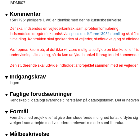
IADM807
Kommentar
15017961(tidligere UVA) er identisk med denne kursusbeskrivelse.
Der skal indsendes en vejlederkontrakt samt problemformulering.
Indsendelse foregår elektronisk via
spoc.sdu.dk/form/1305/submit
og skal fin
tilmelding. Kontrakten skal godkendes af vejleder, studieudvalg og studieled
Vær opmærksom på, at det ikke vil være muligt at udfylde en blanket efter fr
undervisningstilmelding, så du kan udfylde blanket til brug for det kommende
Den studerende skal udvikle indholdet af projektet sammen med en vejleder
Indgangskrav
Ingen
Faglige forudsætninger
Kendskab til datalogi svarende til førsteåret på datalogistudiet. Det er nødve
Formål
Formålet med projektet er at give den studerende mulighed for at fordybe sig 
vælger i samarbejde med vejlederen relevant metode samt litteratur.
Målbeskrivelse