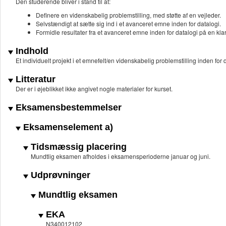
Den studerende bliver i stand til at:
Definere en videnskabelig problemstilling, med støtte af en vejleder.
Selvstændigt at sætte sig ind i et avanceret emne inden for datalogi.
Formidle resultater fra et avanceret emne inden for datalogi på en kla
Indhold
Et individuelt projekt i et emnefelt/en videnskabelig problemstilling inden for 
Litteratur
Der er i øjeblikket ikke angivet nogle materialer for kurset.
Eksamensbestemmelser
Eksamenselement a)
Tidsmæssig placering
Mundtlig eksamen afholdes i eksamensperioderne januar og juni.
Udprøvninger
Mundtlig eksamen
EKA
N340012102