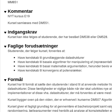
MM851
Kommentar
NYT kursus E19
Kurset samlæses med DM551.
Indgangskrav
Kurset kan ikke følges af studerende, der har bestået DM538 eller DM528.
Faglige forudsætninger
Studerende, der følger kurset, forventes at:
Have kendskab til grundlæggende datastrukturer
Have kendskab til basale algoritmer for manipulering af (repræsentat
Have kendskab til basal matematisk argumentation, herunder bevis ved
Have kendskab til konvergens af potensrækker.
Formål
Kurset har til formål at sætte den studerende i stand til at anvende metoder 
datastrukturer. Disse færdigheder er vigtige både når der skal udvikles nye alg
implementationer af disse vha. datastrukturer, der må forventes at være mest ef
Kurset bygger oven på den viden, der er erhvervet i kurserne DM507 Algoritm
Kurset giver et fagligt grundlag for at gennemføre et bachelorprojekt samt val
randomisering, tælleargumenter med henblik på analyse af kompleksiteten ell