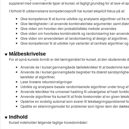
suppleret med ovennævnte typer af kurser, et fagligt grundlag for at lave et 
I forhold til uddannelsens kompetenceprofil har kurset eksplicit fokus på at:
Give kompetence til at kunne udvikle og analysere algoritmer ud fra m
Give færdigheder i at anvende kombinatoriske argumenter, samt diskre
Give viden om hvordan den probabilistiske metode anvendes
Give viden om hvorledes kombinatorik og randomisering kan anvendes t
Give viden om anvendelsen af randomisering af design af algoritmer, 
Give kompetencer til at udvikle nye varianter af centrale algoritmer og 
Målbeskrivelse
For at opnå kursets formål er det læringsmålet for kurset, at den studerende d
Anvende de i kurset gennemgåede tælleteknikker til at bestemme kar
Anvende de i kurset gennemgåede begreber fra diskret sandsynlighedste
køretider af algoritmer.
Løse lineære rekursionsligninger
Udvikle og analysere basale randomiserede algoritmer under brug af
Anvende teknikker fra universel hashing til udvælgelse af hash funkti
Anvende algoritmer fra kurset til at finde forekomster af en given teksts
Opskrive en endelig automat som svarer til tekstsøgningsproblemet for
Opstille en strømningsmodel for problemer som ligner dem der dækkes
Indhold
Kurset indeholder følgende faglige hovedområder: