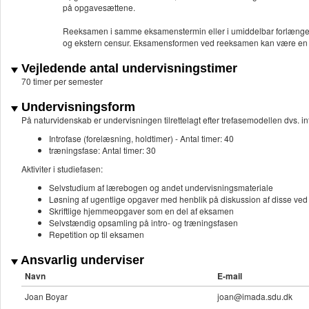
på opgavesættene.
Reeksamen i samme eksamenstermin eller i umiddelbar forlænge
og ekstern censur. Eksamensformen ved reeksamen kan være e
Vejledende antal undervisningstimer
70 timer per semester
Undervisningsform
På naturvidenskab er undervisningen tilrettelagt efter trefasemodellen dvs. in
Introfase (forelæsning, holdtimer) - Antal timer: 40
træningsfase: Antal timer: 30
Aktiviter i studiefasen:
Selvstudium af lærebogen og andet undervisningsmateriale
Løsning af ugentlige opgaver med henblik på diskussion af disse ved
Skriftlige hjemmeopgaver som en del af eksamen
Selvstændig opsamling på intro- og træningsfasen
Repetition op til eksamen
Ansvarlig underviser
Navn
E-mail
Joan Boyar
joan@imada.sdu.dk