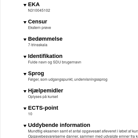
EKA
N310045102
Censur
Ekstern prøve
Bedømmelse
7-trinsskala
Identifikation
Fulde navn og SDU brugernavn
Sprog
Følger, som udgangspunkt, undervisningssprog
Hjælpemidler
Oplyses på kurset
ECTS-point
10
Uddybende information
Mundtlig eksamen samt et antal opgavesæt afleveret i løbet af kur
Opgavebesvarelserne danner, sammen med udvalgte emner fra kurs