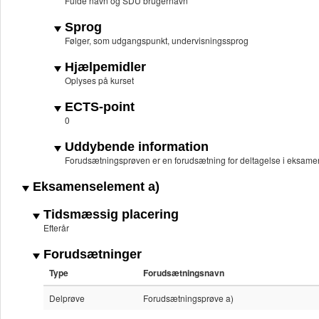
Fulde navn og SDU brugernavn
Sprog
Følger, som udgangspunkt, undervisningssprog
Hjælpemidler
Oplyses på kurset
ECTS-point
0
Uddybende information
Forudsætningsprøven er en forudsætning for deltagelse i eksame
Eksamenselement a)
Tidsmæssig placering
Efterår
Forudsætninger
Type
Forudsætningsnavn
Delprøve
Forudsætningsprøve a)