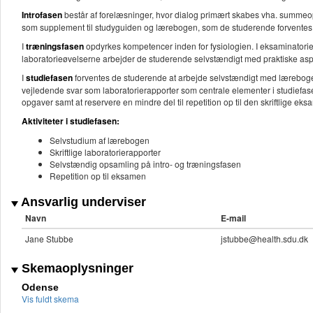
Introfasen
består af forelæsninger, hvor dialog primært skabes vha. summeopg
som supplement til studyguiden og lærebogen, som de studerende forventes 
I
træningsfasen
opdyrkes kompetencer inden for fysiologien. I eksaminatori
laboratorieøvelserne arbejder de studerende selvstændigt med praktiske aspe
I
studiefasen
forventes de studerende at arbejde selvstændigt med lærebo
vejledende svar som laboratorierapporter som centrale elementer i studiefas
opgaver samt at reservere en mindre del til repetition op til den skriftlige eks
Aktiviteter i studiefasen:
Selvstudium af lærebogen
Skriftlige laboratorierapporter
Selvstændig opsamling på intro- og træningsfasen
Repetition op til eksamen
Ansvarlig underviser
Navn
E-mail
Jane Stubbe
jstubbe@health.sdu.dk
Skemaoplysninger
Odense
Vis fuldt skema