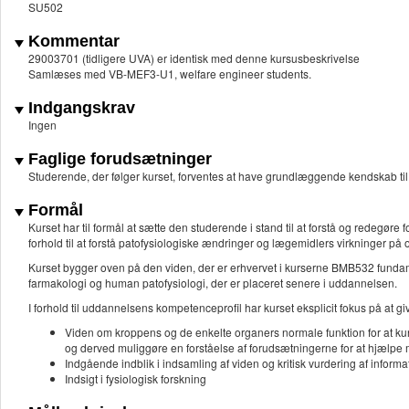
SU502
Kommentar
29003701 (tidligere UVA) er identisk med denne kursusbeskrivelse
Samlæses med VB-MEF3-U1, welfare engineer students.
Indgangskrav
Ingen
Faglige forudsætninger
Studerende, der følger kurset, forventes at have grundlæggende kendskab til 
Formål
Kurset har til formål at sætte den studerende i stand til at forstå og redegøre 
forhold til at forstå patofysiologiske ændringer og lægemidlers virkninger
Kurset bygger oven på den viden, der er erhvervet i kurserne BMB532 fundam
farmakologi og human patofysiologi, der er placeret senere i uddannelsen.
I forhold til uddannelsens kompetenceprofil har kurset eksplicit fokus på at gi
Viden om kroppens og de enkelte organers normale funktion for at 
og derved muliggøre en forståelse af forudsætningerne for at hjælpe 
Indgående indblik i indsamling af viden og kritisk vurdering af informat
Indsigt i fysiologisk forskning