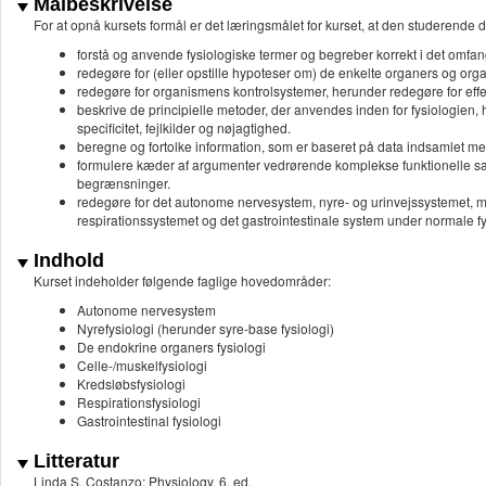
Målbeskrivelse
For at opnå kursets formål er det læringsmålet for kurset, at den studerende d
forstå og anvende fysiologiske termer og begreber korrekt i det omfang
redegøre for (eller opstille hypoteser om) de enkelte organers og or
redegøre for organismens kontrolsystemer, herunder redegøre for effek
beskrive de principielle metoder, der anvendes inden for fysiologien
specificitet, fejlkilder og nøjagtighed.
beregne og fortolke information, som er baseret på data indsamlet m
formulere kæder af argumenter vedrørende komplekse funktionelle s
begrænsninger.
redegøre for det autonome nervesystem, nyre- og urinvejssystemet, mu
respirationssystemet og det gastrointestinale system under normale fy
Indhold
Kurset indeholder følgende faglige hovedområder:
Autonome nervesystem
Nyrefysiologi (herunder syre-base fysiologi)
De endokrine organers fysiologi
Celle-/muskelfysiologi
Kredsløbsfysiologi
Respirationsfysiologi
Gastrointestinal fysiologi
Litteratur
Linda S. Costanzo: Physiology, 6. ed.