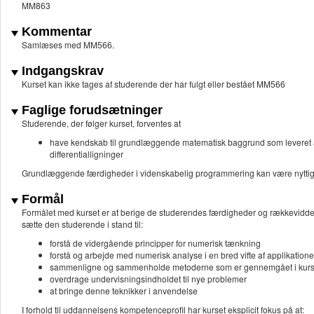
MM863
Kommentar
Samlæses med MM566.
Indgangskrav
Kurset kan ikke tages af studerende der har fulgt eller bestået MM566
Faglige forudsætninger
Studerende, der følger kurset, forventes at
have kendskab til grundlæggende matematisk baggrund som leveret 
differentialligninger
Grundlæggende færdigheder i videnskabelig programmering kan være nyttige
Formål
Formålet med kurset er at berige de studerendes færdigheder og rækkevidde 
sætte den studerende i stand til:
forstå de vidergående principper for numerisk tænkning
forstå og arbejde med numerisk analyse i en bred vifte af applikatione
sammenligne og sammenholde metoderne som er gennemgået i kurs
overdrage undervisningsindholdet til nye problemer
at bringe denne teknikker i anvendelse
I forhold til uddannelsens kompetenceprofil har kurset eksplicit fokus på at: