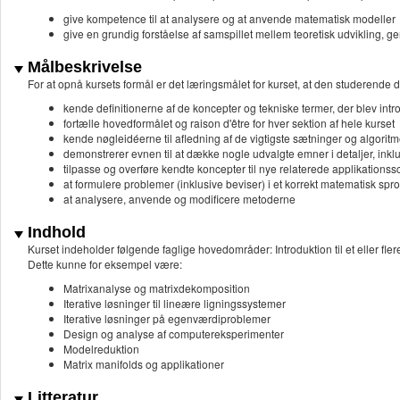
give kompetence til at analysere og at anvende matematisk modeller
give en grundig forståelse af samspillet mellem teoretisk udvikling, g
Målbeskrivelse
For at opnå kursets formål er det læringsmålet for kurset, at den studere
kende definitionerne af de koncepter og tekniske termer, der blev intr
fortælle hovedformålet og raison d'être for hver sektion af hele kurset
kende nøgleidéerne til afledning af de vigtigste sætninger og algoritme
demonstrerer evnen til at dække nogle udvalgte emner i detaljer, inkl
tilpasse og overføre kendte koncepter til nye relaterede applikationss
at formulere problemer (inklusive beviser) i et korrekt matematisk spr
at analysere, anvende og modificere metoderne
Indhold
Kurset indeholder følgende faglige hovedområder: Introduktion til et eller fl
Dette kunne for eksempel være:
Matrixanalyse og matrixdekomposition
Iterative løsninger til lineære ligningssystemer
Iterative løsninger på egenværdiproblemer
Design og analyse af computereksperimenter
Modelreduktion
Matrix manifolds og applikationer
Litteratur