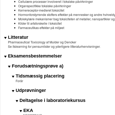
Cellulære processer involveret i toksiske påvirkninger
Organspecifikke toksiske påvirkninger
Kernereceptor-medieret toksicitet
Hormonforstyrrende stoffers effekter på mennesker og andre hvirveld
Molekylære mekanismer bag toksiciteten af metaller, nanopartikler og 
Kilder til artsforskelle i toksicitet
Farmaceutikas effekter på miljøet
Litteratur
Pharmaceutical Toxicology af Mulder og Dencker
Se itslearning for pensumlister og yderligere litteraturhenvisninger.
Eksamensbestemmelser
Forudsætningsprøve a)
Tidsmæssig placering
Forår
Udprøvninger
Deltagelse i laboratoriekursus
EKA