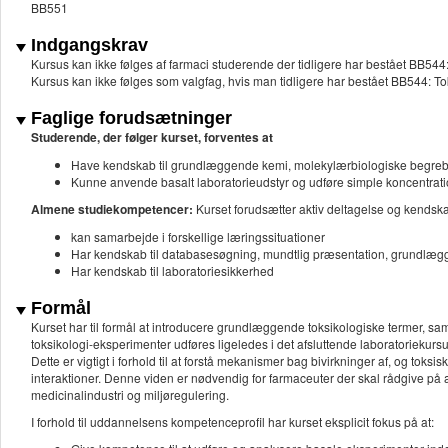
BB551
Indgangskrav
Kursus kan ikke følges af farmaci studerende der tidligere har bestået BB544
Kursus kan ikke følges som valgfag, hvis man tidligere har bestået BB544: To
Faglige forudsætninger
Studerende, der følger kurset, forventes at
Have kendskab til grundlæggende kemi, molekylærbiologiske begreb
Kunne anvende basalt laboratorieudstyr og udføre simple koncentrat
Almene studiekompetencer:
Kurset forudsætter aktiv deltagelse og kendsk
kan samarbejde i forskellige læringssituationer
Har kendskab til databasesøgning, mundtlig præsentation, grundlægg
Har kendskab til laboratoriesikkerhed
Formål
Kurset har til formål at introducere grundlæggende toksikologiske termer, 
toksikologi-eksperimenter udføres ligeledes i det afsluttende laboratoriekursu
Dette er vigtigt i forhold til at forstå mekanismer bag bivirkninger af, og toksi
interaktioner. Denne viden er nødvendig for farmaceuter der skal rådgive på 
medicinalindustri og miljøregulering.
I forhold til uddannelsens kompetenceprofil har kurset eksplicit fokus på at: