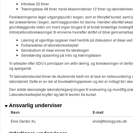
Introfase 32 timer
Træningsfase 48 timer, heraf eksaminatorier 12 timer og laboratorieø
Forelæsningerne tager udgangspunkt i bogen, som er tilknyttet kurset, samt
der præsenteres i bogen, samt baggrunden for denne. Handler afsnittet eksemp
grundlæggende viden om hvert organ bruges til at forstå forskellige modelgif
introduktionsforelæsninger til emnerne hvorefter stoffet vil blive gennemarbej
Løsning af ugentlige opgaver med henblik på diskussion af disse ve
Forberedelse af laboratoriearbejdet
Selvstudium af visse emner fra lærebogen
Selvstændig opsamling på intro og træningsfasen
Vi arbejder efter SDU’s principper om aktiv læring, og forelæsninger vil derf
og spørgsmål.
Til laboratoriekurset bliver de studerende bedt om at lave en risikovurdering
laboratoriet. Dette er en del af forudsætningsprøven og der er indlagt tid i ske
Den sidste skemalagte laboratoriegang bruges til evaluering og mundtlig præse
Laboratoriearbejdet knytter sig tæt til teorien fra kurset.
Ansvarlig underviser
Navn
E-mail
Elvis Genbo Xu
elvis@biology.sdu.dk