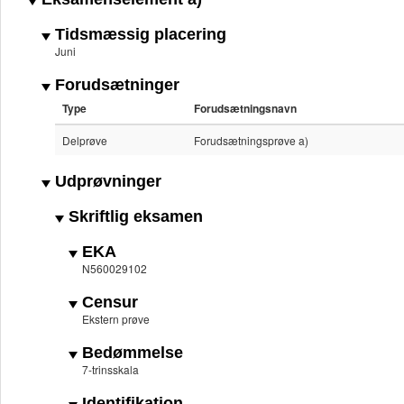
Tidsmæssig placering
Juni
Forudsætninger
Type
Forudsætningsnavn
Delprøve
Forudsætningsprøve a)
Udprøvninger
Skriftlig eksamen
EKA
N560029102
Censur
Ekstern prøve
Bedømmelse
7-trinsskala
Identifikation