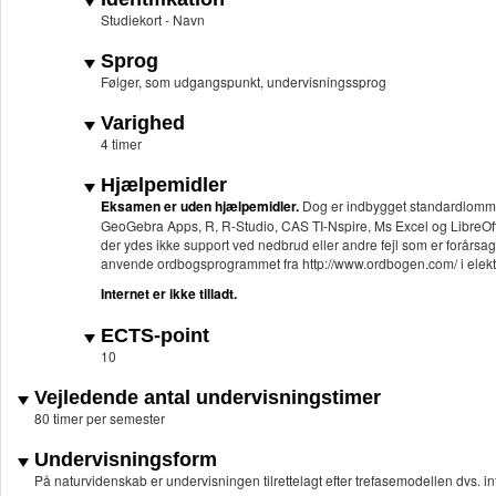
Studiekort - Navn
Sprog
Følger, som udgangspunkt, undervisningssprog
Varighed
4 timer
Hjælpemidler
Eksamen er uden hjælpemidler.
Dog er indbygget standardlomme
GeoGebra Apps, R, R-Studio, CAS TI-Nspire, Ms Excel og LibreOffic
der ydes ikke support ved nedbrud eller andre fejl som er forårsag
anvende ordbogsprogrammet fra http://www.ordbogen.com/ i elektr
Internet er ikke tilladt.
ECTS-point
10
Vejledende antal undervisningstimer
80 timer per semester
Undervisningsform
På naturvidenskab er undervisningen tilrettelagt efter trefasemodellen dvs. in