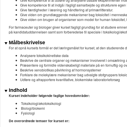
Give kompetence til at udføre og analysere basale eksperimenter inde
Give kompetence til at indgå i fagligt samarbejde og strukturere egen
Give færdigheder i læsning og håndtering af primærlitteratur.
Give viden om grundlæggende mekanismer bag toksicitet i menneske
Give viden om brugen af organismer som model for human toksicitet, 
For farmaceuter og biologer giver kurset fagligt grundlag for at studere emne
på kandidatuddannelsen samt som forberedelse til speciale i toksikologi/økot
Målbeskrivelse
For at opnå kursets formål er det læringsmålet for kurset, at den studerende d
Analysere toksikokinetiske data
Beskrive de centrale organer og mekanismer involveret i omsætning a
Præsentere og formidle videnskabeligt materiale på en fornuftig og ov
Beskrive xenobiotikas påvirkning af hormonsystemer
Forklare de molekylære mekanismer bag udvalgte stofgruppers toksic
Udføre og afrapportere kvantitative, biokemiske laboratorieforsøg
Indhold
Kurset indeholder følgende faglige hovedområder:
Toksikologi/økotoksikologi
Biologi/biokemi
Fysiologi
De overordnede temaer for kurset er: