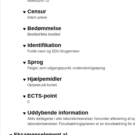
N560029112
Censur
Intern prøve
Bedømmelse
Bestået/Ikke bestået
Identifikation
Fulde navn og SDU brugernavn
Sprog
Følger, som udgangspunkt, undervisningssprog
Hjælpemidler
Oplyses på kurset.
ECTS-point
0
Uddybende information
Aktiv deltagelse i alle laboratorieøvelser, herunder aflevering af 
laboratorieøvelser. Forudsætningsprøven er en forudsætning for 
Eksamenselement a)