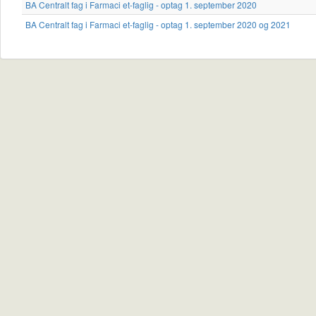
BA Centralt fag i Farmaci et-faglig - optag 1. september 2020
BA Centralt fag i Farmaci et-faglig - optag 1. september 2020 og 2021