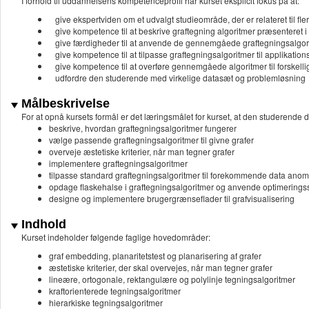
I forhold til uddannelsens kompetenceprofil har kurset eksplicit fokus på at:
give ekspertviden om et udvalgt studieområde, der er relateret til fl
give kompetence til at beskrive graftegning algoritmer præsenteret i 
give færdigheder til at anvende de gennemgåede graftegningsalgor
give kompetence til at tilpasse graftegningsalgoritmer til applikation
give kompetence til at overføre gennemgåede algoritmer til forskell
udfordre den studerende med virkelige datasæt og problemløsning
Målbeskrivelse
For at opnå kursets formål er det læringsmålet for kurset, at den studerende d
beskrive, hvordan graftegningsalgoritmer fungerer
vælge passende graftegningsalgoritmer til givne grafer
overveje æstetiske kriterier, når man tegner grafer
implementere graftegningsalgoritmer
tilpasse standard graftegningsalgoritmer til forekommende data anom
opdage flaskehalse i graftegningsalgoritmer og anvende optimeringss
designe og implementere brugergrænseflader til grafvisualisering
Indhold
Kurset indeholder følgende faglige hovedområder:
graf embedding, planaritetstest og planarisering af grafer
æstetiske kriterier, der skal overvejes, når man tegner grafer
lineære, ortogonale, rektangulære og polylinje tegningsalgoritmer
kraftorienterede tegningsalgoritmer
hierarkiske tegningsalgoritmer