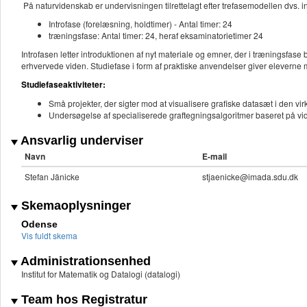
På naturvidenskab er undervisningen tilrettelagt efter trefasemodellen dvs. in
Introfase (forelæsning, holdtimer) - Antal timer: 24
træningsfase: Antal timer: 24, heraf eksaminatorietimer 24
Introfasen letter introduktionen af nyt materiale og emner, der i træningsfas
erhvervede viden. Studiefase i form af praktiske anvendelser giver eleverne
Studiefaseaktiviteter:
Små projekter, der sigter mod at visualisere grafiske datasæt i den v
Undersøgelse af specialiserede graftegningsalgoritmer baseret på vid
Ansvarlig underviser
Navn
E-mail
Stefan Jänicke
stjaenicke@imada.sdu.dk
Skemaoplysninger
Odense
Vis fuldt skema
Administrationsenhed
Institut for Matematik og Datalogi (datalogi)
Team hos Registratur