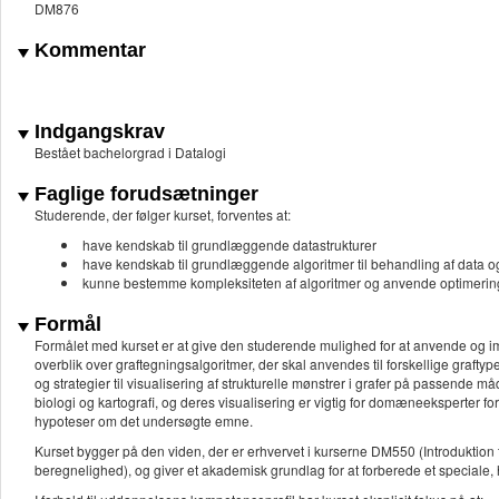
DM876
Kommentar
Indgangskrav
Bestået bachelorgrad i Datalogi
Faglige forudsætninger
Studerende, der følger kurset, forventes at:
have kendskab til grundlæggende datastrukturer
have kendskab til grundlæggende algoritmer til behandling af data og
kunne bestemme kompleksiteten af algoritmer og anvende optimering
Formål
Formålet med kurset er at give den studerende mulighed for at anvende og impl
overblik over graftegningsalgoritmer, der skal anvendes til forskellige graftyp
og strategier til visualisering af strukturelle mønstrer i grafer på passende
biologi og kartografi, og deres visualisering er vigtig for domæneeksperter fo
hypoteser om det undersøgte emne.
Kurset bygger på den viden, der er erhvervet i kurserne DM550 (Introduktion
beregnelighed), og giver et akademisk grundlag for at forberede et speciale, hv