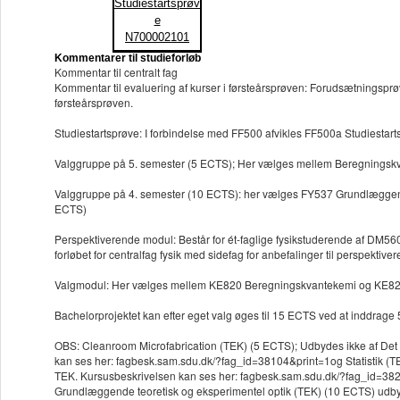
Studiestartsprøv
e
N700002101
Kommentarer til studieforløb
Kommentar til centralt fag
Kommentar til evaluering af kurser i førsteårsprøven: Forudsætningspr
førsteårsprøven.
Studiestartsprøve: I forbindelse med FF500 afvikles FF500a Studiestart
Valggruppe på 5. semester (5 ECTS); Her vælges mellem Beregningskva
Valggruppe på 4. semester (10 ECTS): her vælges FY537 Grundlæggend
ECTS)
Perspektiverende modul: Består for ét-faglige fysikstuderende af DM56
forløbet for centralfag fysik med sidefag for anbefalinger til perspektiv
Valgmodul: Her vælges mellem KE820 Beregningskvantekemi og KE827 B
Bachelorprojektet kan efter eget valg øges til 15 ECTS ved at inddrage 
OBS: Cleanroom Microfabrication (TEK) (5 ECTS); Udbydes ikke af Det 
kan ses her: fagbesk.sam.sdu.dk/?fag_id=38104&print=1og Statistik (TE
TEK. Kursusbeskrivelsen kan ses her: fagbesk.sam.sdu.dk/?fag_id=38
Grundlæggende teoretisk og eksperimentel optik (TEK) (10 ECTS) udbyd