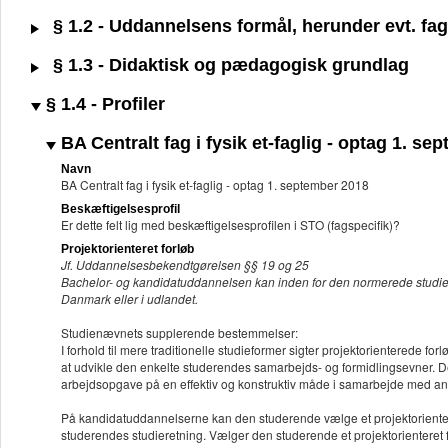
§ 1.2 - Uddannelsens formål, herunder evt. fagl
§ 1.3 - Didaktisk og pædagogisk grundlag
§ 1.4 - Profiler
BA Centralt fag i fysik et-faglig - optag 1. se
Navn
BA Centralt fag i fysik et-faglig - optag 1. september 2018
Beskæftigelsesprofil
Er dette felt lig med beskæftigelsesprofilen i STO (fagspecifik)?
Projektorienteret forløb
Jf. Uddannelsesbekendtgørelsen §§ 19 og 25
Bachelor- og kandidatuddannelsen kan inden for den normerede studietid i
Danmark eller i udlandet.
Studienævnets supplerende bestemmelser:
I forhold til mere traditionelle studieformer sigter projektorienterede f
at udvikle den enkelte studerendes samarbejds- og formidlingsevner. D
arbejdsopgave på en effektiv og konstruktiv måde i samarbejde med an
På kandidatuddannelserne kan den studerende vælge et projektorientere
studerendes studieretning. Vælger den studerende et projektorienteret f