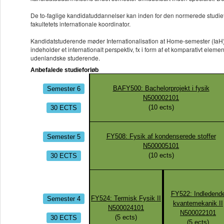
De to-faglige kandidatuddannelser kan inden for den normerede studie
fakultetets internationale koordinator.
Kandidatstuderende møder Internationalisation at Home-semester (IaH) p
indeholder et internationalt perspektiv, fx i form af et komparativt ele
udenlandske studerende.
Anbefalede studieforløb
Semester 6
BAFY500: Bachelorprojekt i fysik
N500002101
30 ECTS
(
10
ects)
Semester 5
FY508: Fysik af kondenserede stoffer
N500005101
30 ECTS
(
10
ects)
FY522: Indledend
Semester 4
FY524: Termisk Fysik II
kvantemekanik II
N500024101
N500022101
30 ECTS
(
5
ects)
(
5
ects)