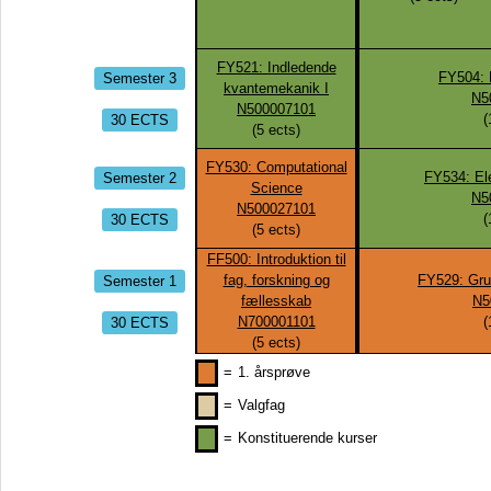
FY521: Indledende
Semester 3
FY504: 
kvantemekanik I
N5
N500007101
30 ECTS
(
(
5
ects)
FY530: Computational
Semester 2
FY534: El
Science
N5
N500027101
30 ECTS
(
(
5
ects)
FF500: Introduktion til
Semester 1
fag, forskning og
FY529: Gru
fællesskab
N5
30 ECTS
N700001101
(
(
5
ects)
=
1. årsprøve
=
Valgfag
=
Konstituerende kurser