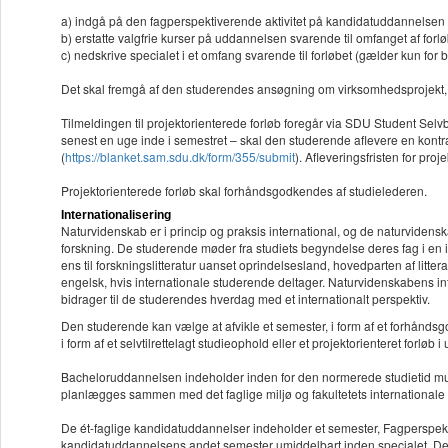
a) indgå på den fagperspektiverende aktivitet på kandidatuddannelsen
b) erstatte valgfrie kurser på uddannelsen svarende til omfanget af forl
c) nedskrive specialet i et omfang svarende til forløbet (gælder kun for
Det skal fremgå af den studerendes ansøgning om virksomhedsprojekt, 
Tilmeldingen til projektorienterede forløb foregår via SDU Student Selvb
senest en uge inde i semestret – skal den studerende aflevere en kontr
(
https://blanket.sam.sdu.dk/form/355/submit
). Afleveringsfristen for pro
Projektorienterede forløb skal forhåndsgodkendes af studielederen.
Internationalisering
Naturvidenskab er i princip og praksis international, og de naturvidens
forskning. De studerende møder fra studiets begyndelse deres fag i en i
ens til forskningslitteratur uanset oprindelsesland, hovedparten af litt
engelsk, hvis internationale studerende deltager. Naturvidenskabens inte
bidrager til de studerendes hverdag med et internationalt perspektiv.
Den studerende kan vælge at afvikle et semester, i form af et forhåndsgo
i form af et selvtilrettelagt studieophold eller et projektorienteret forløb i
Bacheloruddannelsen indeholder inden for den normerede studietid mulig
planlægges sammen med det faglige miljø og fakultetets internationale 
De ét-faglige kandidatuddannelser indeholder et semester, Fagperspektiv
kandidatuddannelsens andet semester umiddelbart inden specialet. De st