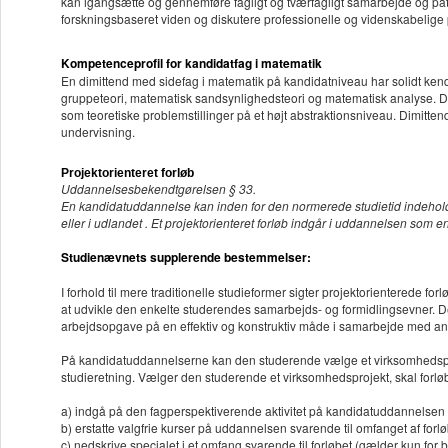
kan igangsætte og gennemføre fagligt og tværfagligt samarbejde og påta
forskningsbaseret viden og diskutere professionelle og videnskabelige p
Kompetenceprofil for kandidatfag i matematik
En dimittend med sidefag i matematik på kandidatniveau har solidt ken
gruppeteori, matematisk sandsynlighedsteori og matematisk analyse. 
som teoretiske problemstillinger på et højt abstraktionsniveau. Dimitt
undervisning.
Projektorienteret forløb
Uddannelsesbekendtgørelsen § 33.
En kandidatuddannelse kan inden for den normerede studietid indeholde p
eller i udlandet . Et projektorienteret forløb indgår i uddannelsen som 
Studienævnets supplerende bestemmelser:
I forhold til mere traditionelle studieformer sigter projektorienterede f
at udvikle den enkelte studerendes samarbejds- og formidlingsevner. D
arbejdsopgave på en effektiv og konstruktiv måde i samarbejde med an
På kandidatuddannelserne kan den studerende vælge et virksomhedsproj
studieretning. Vælger den studerende et virksomhedsprojekt, skal forlø
a) indgå på den fagperspektiverende aktivitet på kandidatuddannelsen
b) erstatte valgfrie kurser på uddannelsen svarende til omfanget af forl
c) nedskrive specialet i et omfang svarende til forløbet (gælder kun for