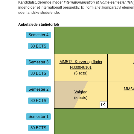
Kandidatstuderende møder
Internationalisation at Home-semester (IaH
indeholder et internationalt perspektiv, fx i form af et komparativt ele
udenlandske studerende.
Anbefalede studieforløb
Semester 4
30 ECTS
Semester 3
MM512: Kurver og flader
N300048101
30 ECTS
(
5
ects)
Semester 2
MM549
Valgfag
(
5
ects)
30 ECTS
Semester 1
30 ECTS