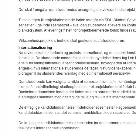
Det skal fremgå af den studerendes ansøgning om virksomhedsprojekt, 
Tilmeldingen til projektorienterede forløb foregår via SDU Student Selvbe
senest en uge inde i semestret – skal den studerende aflevere en kontr
blanketsystem. Afleveringsfristen for projektorienterede forløb findes i
Virksomhedsprojektets indhold skal godkendes af studielederen.
Internationalisering
Naturvidenskab er i princip og praksis international, og de naturvidens
forskning. De studerende møder fra studiets begyndelse deres fag i en i
ens til forskningslitteratur uanset oprindelsesland, hovedparten af litt
engelsk, hvis internationale studerende deltager. Naturvidenskabens inte
bidrager til de studerendes hverdag med et internationalt perspektiv.
Den studerende kan vælge at afvikle et semester, i form af et forhåndsgo
i form af et selvtilrettelagt studieophold eller et projektorienteret forløb i
Bacheloruddannelsen indeholder inden for den normerede studietid mulig
planlægges sammen med det faglige miljø og fakultetets internationale 
De ét-faglige kandidatuddannelser indeholder et semester, Fagperspektiv
kandidatuddannelsens andet semester umiddelbart inden specialet. De st
De to-faglige kandidatuddannelser kan inden for den normerede studie
fakultetets internationale koordinator.