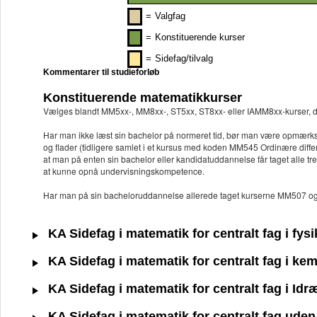
=
Valgfag
=
Konstituerende kurser
=
Sidefag/tilvalg
Kommentarer til studieforløb
Konstituerende matematikkurser
Vælges blandt MM5xx-, MM8xx-, ST5xx, ST8xx- eller IAMM8xx-kurser, de
Har man ikke læst sin bachelor på normeret tid, bør man være opmærk
og flader (tidligere samlet i et kursus med koden MM545 Ordinære differ
at man på enten sin bachelor eller kandidatuddannelse får taget alle tr
at kunne opnå undervisningskompetence.
Har man på sin bacheloruddannelse allerede taget kurserne MM507 og M
KA Sidefag i matematik for centralt fag i fys
KA Sidefag i matematik for centralt fag i ke
KA Sidefag i matematik for centralt fag i Id
KA Sidefag i matematik for centralt fag uden