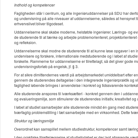
Indhold og kompetencer
Fagligheden står i centrum, og alle ingeniøruddannelser på SDU har derfor 
og undervisning på alle niveauer af uddannelserne, således at hensynet 
erhvervslivet bliver tilgodeset.
Uddannelserne skal skabe moderne, helstøbte ingeniører. Lærings- og evalu
de studerende til at tænke og arbejde problemorienteret, projektorientere
og refleksion.
Uddannelserne skal modne de studerende til at kunne løse opgaver i en in
undervisere og forskere, internationale medstuderende og i løbet af studiet
forskelle. Rammerne for uddannelserne er tilrettelagt, så det giver gode 
undervisningsforløb på engelsk, jf. § 3.
For at sikre dimittendernes værdi på arbejdsmarkedet umiddelbart efter e
gennem de studerendes deltagelse i den integrerede ingeniørpraktik og via
faglighed løbende bringes i anvendelse i konkret og tidssvarende kontekst
Alle studerende anspores til iværksætteri - konkret gennem den i uddanne
og evalueringsmiljø, som stimulerer de studerendes initiativ, kreativitet og
I løbet af studiet samarbejder alle studerende mindst én gang med studer
tværfaglig problemstilling i tæt samarbejde med en virksomhed. Dette tvær
Struktur og læringsmiljø
Overordnet kan samspillet mellem studiestruktur, kompetencer samt læring
I den praktiske tilrettelæggelse af studieforløbet er der lagt afgørende v