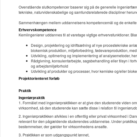
Ovenstående slutkompetencer baserer sig på de generelle ingeniørfær
tekniske, naturvidenskabelige og samfundsrelaterede discipliner herun
Sammenhængen mellem uddannelsens kompetencemål og de enkelte f
Erhvervskompetence
Kemiingeniører uddannes til at varetage vigtige erhvervsfunktioner. B
Design, projektering og idriftsætning af nye procestekniske anl
biokemisk produktion, miljøforbedring, fødevareproduktion, med
Udvikling, optimering og implementering af analysemetoder, he
Rådgivning, konsulentarbejde, sagsbehandling eller tilsyn i forh
og arbejdsmiljøforhold
Udvikling af produkter og processer, hvor kemiske og/eller biok
Projektorienteret forløb
Praktik
Ingeniørpraktik
1. Formålet med ingeniørpraktikken er at give den studerende viden om 
virksomhed, så den studerende kan sætte disse i relation til ingeniør
2. Ingeniørpraktikken afvikles i en offentlig eller privat virksomhed i 
relevant for den pågældende studerendes uddannelse. Under praktikop
bestemmelser, der gælder for virksomhedens ansatte.
3. Praktikken er som udgangspunkt lønnet,