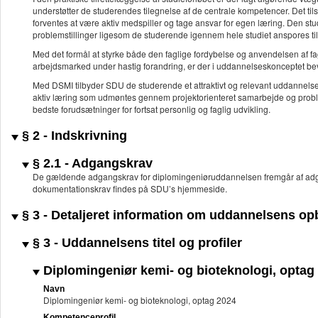
understøtter de studerendes tilegnelse af de centrale kompetencer. Det ti
forventes at være aktiv medspiller og tage ansvar for egen læring. Den st
problemstillinger ligesom de studerende igennem hele studiet anspores ti
Med det formål at styrke både den faglige fordybelse og anvendelsen af fag
arbejdsmarked under hastig forandring, er der i uddannelseskonceptet bev
Med DSMI tilbyder SDU de studerende et attraktivt og relevant uddannel
aktiv læring som udmøntes gennem projektorienteret samarbejde og probl
bedste forudsætninger for fortsat personlig og faglig udvikling.
§ 2 - Indskrivning
§ 2.1 - Adgangskrav
De gældende adgangskrav for diplomingeniøruddannelsen fremgår af adg
dokumentationskrav findes på SDU’s hjemmeside.
§ 3 - Detaljeret information om uddannelsens o
§ 3 - Uddannelsens titel og profiler
Diplomingeniør kemi- og bioteknologi, optag
Navn
Diplomingeniør kemi- og bioteknologi, optag 2024
Kompetenceprofil