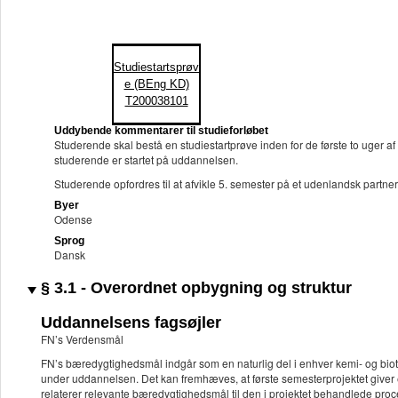
Studiestartsprøv
e (BEng KD)
T200038101
Uddybende kommentarer til studieforløbet
Studerende skal bestå en studiestartprøve inden for de første to uger af
studerende er startet på uddannelsen.
Studerende opfordres til at afvikle 5. semester på et udenlandsk partne
Byer
Odense
Sprog
Dansk
§ 3.1 - Overordnet opbygning og struktur
Uddannelsens fagsøjler
FN’s Verdensmål
FN’s bæredygtighedsmål indgår som en naturlig del i enhver kemi- og bi
under uddannelsen. Det kan fremhæves, at første semesterprojektet giver
relaterer relevante bæredygtighedsmål til den i projektet behandlede proc