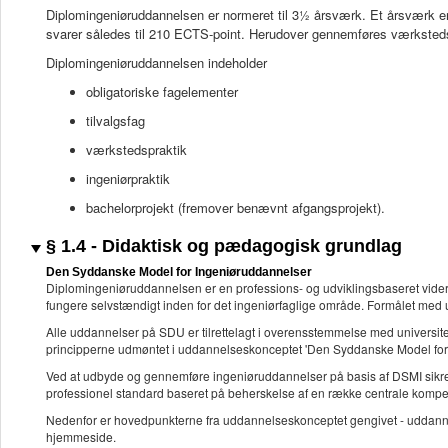
Diplomingeniøruddannelsen er normeret til 3½ årsværk. Et årsværk er
svarer således til 210 ECTS-point. Herudover gennemføres værksted
Diplomingeniøruddannelsen indeholder
obligatoriske fagelementer
tilvalgsfag
værkstedspraktik
ingeniørpraktik
bachelorprojekt (fremover benævnt afgangsprojekt).
§ 1.4 - Didaktisk og pædagogisk grundlag
Den Syddanske Model for Ingeniøruddannelser
Diplomingeniøruddannelsen er en professions- og udviklingsbaseret vider
fungere selvstændigt inden for det ingeniørfaglige område. Formålet med
Alle uddannelser på SDU er tilrettelagt i overensstemmelse med universit
principperne udmøntet i uddannelseskonceptet 'Den Syddanske Model fo
Ved at udbyde og gennemføre ingeniøruddannelser på basis af DSMI sikrer u
professionel standard baseret på beherskelse af en række centrale kompe
Nedenfor er hovedpunkterne fra uddannelseskonceptet gengivet - uddannel
hjemmeside.