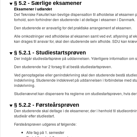
§ 5.2 - Særlige eksamener
Eksamener i udlandet
Det Tekniske Fakultet kan bevilge dispensation til afholdelse af eksamen 
forhold, som forhindrer den studerende i at deltage i eksamen i Danmark.
Den studerende er ansvarlig for det praktiske arrangement af eksamen.
Alle omkostninger ved afholdelse af eksamen samt ved evt. aflysning af 
kan drages til ansvar for, skal den studerende selv afholde. SDU kan kræv
§ 5.2.1 - Studiestartsprøven
Der indgår studiestartsprøve på uddannelsen. Yderligere information om s
Den studerende har 2 forsøg til at bestå studiestartsprøven.
Ved genoptagelse eller genindskrivning skal den studerende bestå studiest
indskrivning. Studerende indskrevet på uddannelsen i forbindelse med studie
indskrivning.
Studienævnet kan dispensere fra reglerne om studiestartsprøven, hvis der
§ 5.2.2 - Førsteårsprøven
Den studerende skal deltage i de eksamener, der i henhold til studieordni
studieår efter studiestart.
Førsteårsprøven udgøres af følgende:
Alle fag på 1. semester