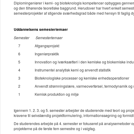
Diplomingeniører i kemi- og bioteknologis kompetencer opbygges gennem 
og den tilhørende teoretiske baggrund. Herudover har hvert enkelt semes
semesterprojekter af stigende sværhedsgrad både med hensyn til faglig d
Uddannelsens semestertemaer
Semester Semestertemaer
7 Afgangsprojekt
6 Ingeniørpraktik
5 Innovation og iværksætteri i den kemiske og biokemiske indus
4 Instrumentel analytisk kemi og anvendt statistik
3 Bioteknologiske processer og kemiske enhedsoperationer
2 Anvendt strømningslære, varmeoverførsel, termodynamik og ma
1 Kemisk produktion og miljø
Igennem 1. 2. 3. og 5. semester arbejder de studerende med teori og projek
kravene til selvstændig projektformulering, informationssøgning og formid
De studerendes arbejde på 4. semester er fokuseret på analysemetoder og a
projekterne på de første fem semestre og i valgfag.