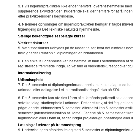
3. Hvis ingeniørpraktikken ikke er gennemført i overensstemmelse med A
supplerende aktiviteter, den studerende skal gennemføre for at få ing
efter praktikperiodens begyndelse.
4. Nærmere oplysninger om ingeniørpraktikken fremgår af fagbeskrivel
tilgængelig på Det Tekniske Fakultets hjemmeside.
Særlige bekendtgørelsesbelagte kurser
Værkstedskurser
5. Værkstedskurser udbydes på de uddannelser, hvor det vurderes nød
færdigheder i relation til diplomingeniøruddannelsen.
6. Den enkelte uddannelse kan bestemme, at man i bedømmelsen af den
registrerede fremmøde indgå. I givet fald er værkstedskurset godkendt,
Internationalisering
Udlandsophold
7. Det 5. semester af diplomingeniøruddannelsen er tilrettelagt med hen
udlandet eller deltagelse i et internationaliseringsforløb på SDU
8. Det 5. semester kan afvikles i form af et forhåndsgodkendt studieophol
selvtilrettelagt studieophold i udlandet. Det er et krav, at det faglige in
pågældende uddannelses 5. semester. Alternativt kan 5. semester afvi
semester (Internationalisation at Home). Fagene på 5. semester er tilrett
fagindholdet eller i form af, at der indgår projekter/gruppearbejde elle
Læsning af tekster på fremmedsprog
9. Undervisningen afholdes fra og med 5. semester af diplomingeniørud