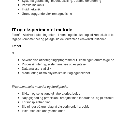
Systemafgrænsning, modelopstilling, parametervurdering
Partikelmekanik
Fluidmekanik
Grundlæggende elektromagnetisme
IT og eksperimentel metode
Formål: At sikre diplomingeniører i kemi- og bioteknologi et kendskab til
faglige kompetencer og påtage sig de forventede erhvervsfunktioner.
Emner
IT
Anvendelse af beregningsprogrammer til kemiingeniørmæssige b
Processimulering, systemanalyse og –syntese
Dataanalyse, statistik
Modellering af molekylers struktur og egenskaber
Eksperimentelle metoder og færdigheder
Sikkert og selvstændigt laboratoriearbejde
Nøjagtighed og præcision i arbejdet med laboratorie- og pilotskala
Forsøgsplanlægning
Slutninger på grundlag af eksperimentelt arbejde
Instrumentelle analysemetoder