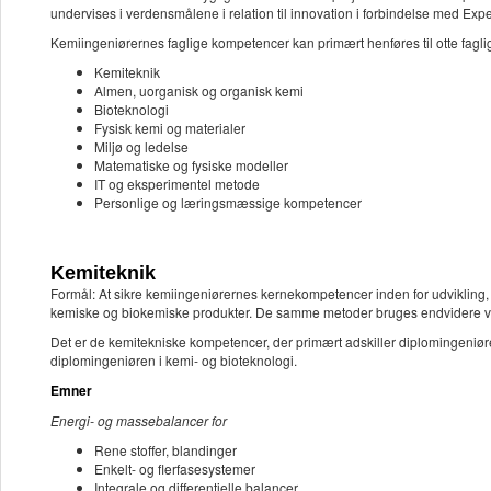
undervises i verdensmålene i relation til innovation i forbindelse med Exp
Kemiingeniørernes faglige kompetencer kan primært henføres til otte fagli
Kemiteknik
Almen, uorganisk og organisk kemi
Bioteknologi
Fysisk kemi og materialer
Miljø og ledelse
Matematiske og fysiske modeller
IT og eksperimentel metode
Personlige og læringsmæssige kompetencer
Kemiteknik
Formål: At sikre kemiingeniørernes kernekompetencer inden for udvikling, m
kemiske og biokemiske produkter. De samme metoder bruges endvidere ved 
Det er de kemitekniske kompetencer, der primært adskiller diplomingeniøre
diplomingeniøren i kemi- og bioteknologi.
Emner
Energi- og massebalancer for
Rene stoffer, blandinger
Enkelt- og flerfasesystemer
Integrale og differentielle balancer