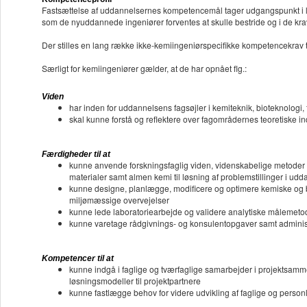
Fastsættelse af uddannelsernes kompetencemål tager udgangspunkt i l
som de nyuddannede ingeniører forventes at skulle bestride og i de krav
Der stilles en lang række ikke-kemiingeniørspecifikke kompetencekrav 
Særligt for kemiingeniører gælder, at de har opnået flg.:
Viden
har inden for uddannelsens fagsøjler i kemiteknik, bioteknologi
skal kunne forstå og reflektere over fagområdernes teoretiske 
Færdigheder til at
kunne anvende forskningsfaglig viden, videnskabelige metoder o
materialer samt almen kemi til løsning af problemstillinger i udd
kunne designe, planlægge, modificere og optimere kemiske og
miljømæssige overvejelser
kunne lede laboratoriearbejde og validere analytiske målemeto
kunne varetage rådgivnings- og konsulentopgaver samt adminis
Kompetencer til at
kunne indgå i faglige og tværfaglige samarbejder i projektsa
løsningsmodeller til projektpartnere
kunne fastlægge behov for videre udvikling af faglige og perso