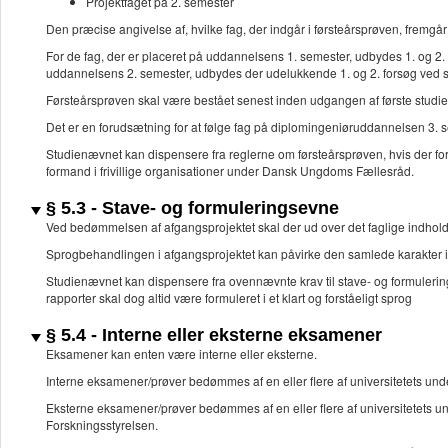
Projektfaget på 2. semester
Den præcise angivelse af, hvilke fag, der indgår i førsteårsprøven, fremgå
For de fag, der er placeret på uddannelsens 1. semester, udbydes 1. og 2.
uddannelsens 2. semester, udbydes der udelukkende 1. og 2. forsøg ved so
Førsteårsprøven skal være bestået senest inden udgangen af første studieå
Det er en forudsætning for at følge fag på diplomingeniøruddannelsen 3. se
Studienævnet kan dispensere fra reglerne om førsteårsprøven, hvis der for
formand i frivillige organisationer under Dansk Ungdoms Fællesråd.
§ 5.3 - Stave- og formuleringsevne
Ved bedømmelsen af afgangsprojektet skal der ud over det faglige indho
Sprogbehandlingen i afgangsprojektet kan påvirke den samlede karakter i
Studienævnet kan dispensere fra ovennævnte krav til stave- og formuleri
rapporter skal dog altid være formuleret i et klart og forståeligt sprog
§ 5.4 - Interne eller eksterne eksamener
Eksamener kan enten være interne eller eksterne.
Interne eksamener/prøver bedømmes af en eller flere af universitetets und
Eksterne eksamener/prøver bedømmes af en eller flere af universitetets u
Forskningsstyrelsen.