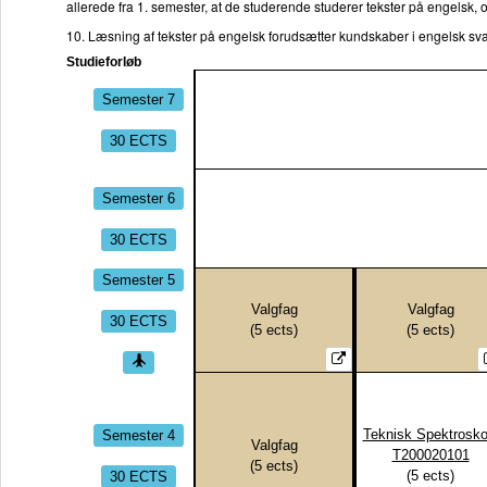
allerede fra 1. semester, at de studerende studerer tekster på engelsk,
10. Læsning af tekster på engelsk forudsætter kundskaber i engelsk s
Studieforløb
Semester 7
30 ECTS
Semester 6
30 ECTS
Semester 5
Valgfag
Valgfag
30 ECTS
(
5
ects)
(
5
ects)
Semester 4
Teknisk Spektrosko
Valgfag
T200020101
(
5
ects)
30 ECTS
(
5
ects)