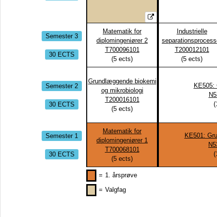
Matematik for
Industrielle
Semester 3
diplomingeniører 2
separationsprocess
T700096101
T200012101
30 ECTS
(
5
ects)
(
5
ects)
Grundlæggende biokemi
Semester 2
KE505: 
og mikrobiologi
N5
T200016101
30 ECTS
(
(
5
ects)
Matematik for
Semester 1
KE501: Gr
diplomingeniører 1
N5
T700068101
30 ECTS
(
(
5
ects)
=
1. årsprøve
=
Valgfag