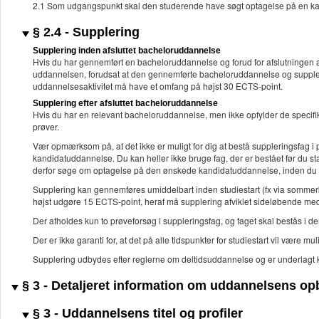
2.1 Som udgangspunkt skal den studerende have søgt optagelse på en kand
§ 2.4 - Supplering
Supplering inden afsluttet bacheloruddannelse
Hvis du har gennemført en bacheloruddannelse og forud for afslutningen 
uddannelsen, forudsat at den gennemførte bacheloruddannelse og supple
uddannelsesaktivitet må have et omfang på højst 30 ECTS-point.
Supplering efter afsluttet bacheloruddannelse
Hvis du har en relevant bacheloruddannelse, men ikke opfylder de specifik
prøver.
Vær opmærksom på, at det ikke er muligt for dig at bestå suppleringsfag i p
kandidatuddannelse. Du kan heller ikke bruge fag, der er bestået før du s
derfor søge om optagelse på den ønskede kandidatuddannelse, inden du 
Supplering kan gennemføres umiddelbart inden studiestart (fx via sommerk
højst udgøre 15 ECTS-point, heraf må supplering afviklet sideløbende m
Der afholdes kun to prøveforsøg i suppleringsfag, og faget skal bestås i
Der er ikke garanti for, at det på alle tidspunkter for studiestart vil være m
Supplering udbydes efter reglerne om deltidsuddannelse og er underlagt 
§ 3 - Detaljeret information om uddannelsens o
§ 3 - Uddannelsens titel og profiler