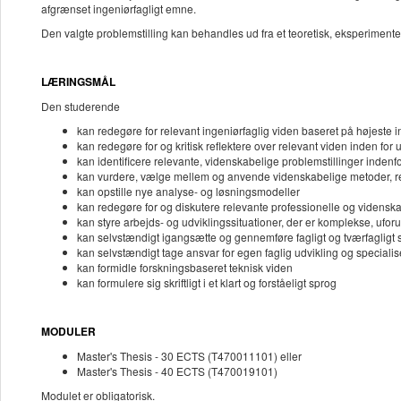
afgrænset ingeniørfagligt emne.
Den valgte problemstilling kan behandles ud fra et teoretisk, eksperimente
LÆRINGSMÅL
Den studerende
kan redegøre for relevant ingeniørfaglig viden baseret på højeste
kan redegøre for og kritisk reflektere over relevant viden inden f
kan identificere relevante, videnskabelige problemstillinger inde
kan vurdere, vælge mellem og anvende videnskabelige metoder, 
kan opstille nye analyse- og løsningsmodeller
kan redegøre for og diskutere relevante professionelle og videnska
kan styre arbejds- og udviklingssituationer, der er komplekse, ufo
kan selvstændigt igangsætte og gennemføre fagligt og tværfagligt
kan selvstændigt tage ansvar for egen faglig udvikling og specialis
kan formidle forskningsbaseret teknisk viden
kan formulere sig skriftligt i et klart og forståeligt sprog
MODULER
Master's Thesis - 30 ECTS (T470011101) eller
Master's Thesis - 40 ECTS (T470019101)
Modulet er obligatorisk.