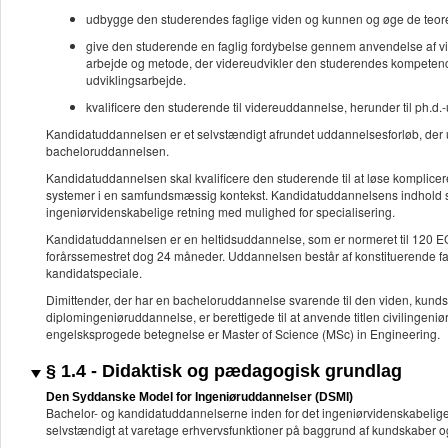
udbygge den studerendes faglige viden og kunnen og øge de teoreti
give den studerende en faglig fordybelse gennem anvendelse af vi
arbejde og metode, der videreudvikler den studerendes kompetence t
udviklingsarbejde.
kvalificere den studerende til videreuddannelse, herunder til ph.d
Kandidatuddannelsen er et selvstændigt afrundet uddannelsesforløb, der 
bacheloruddannelsen.
Kandidatuddannelsen skal kvalificere den studerende til at løse komplic
systemer i en samfundsmæssig kontekst. Kandidatuddannelsens indhold sk
ingeniørvidenskabelige retning med mulighed for specialisering.
Kandidatuddannelsen er en heltidsuddannelse, som er normeret til 120 ECTS
forårssemestret dog 24 måneder. Uddannelsen består af konstituerende fa
kandidatspeciale.
Dimittender, der har en bacheloruddannelse svarende til den viden, kund
diplomingeniøruddannelse, er berettigede til at anvende titlen civilinge
engelsksprogede betegnelse er Master of Science (MSc) in Engineering.
§ 1.4 - Didaktisk og pædagogisk grundlag
Den Syddanske Model for Ingeniøruddannelser (DSMI)
Bachelor- og kandidatuddannelserne inden for det ingeniørvidenskabelige
selvstændigt at varetage erhvervsfunktioner på baggrund af kundskaber o