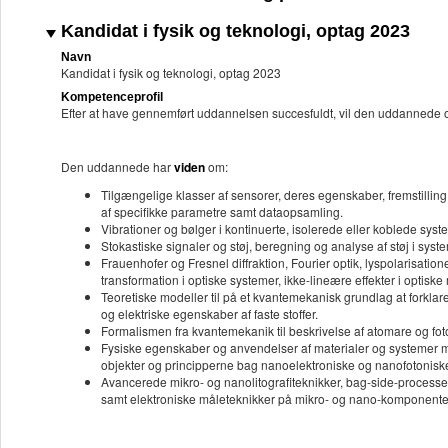
Kandidat i fysik og teknologi, optag 2023
Navn
Kandidat i fysik og teknologi, optag 2023
Kompetenceprofil
Efter at have gennemført uddannelsen succesfuldt, vil den uddannede 
Den uddannede har
viden
om:
Tilgængelige klasser af sensorer, deres egenskaber, fremstilling,
af specifikke parametre samt dataopsamling.
Vibrationer og bølger i kontinuerte, isolerede eller koblede sys
Stokastiske signaler og støj, beregning og analyse af støj i syste
Frauenhofer og Fresnel diffraktion, Fourier optik, lyspolarisation
transformation i optiske systemer, ikke-lineære effekter i optiske 
Teoretiske modeller til på et kvantemekanisk grundlag at forkla
og elektriske egenskaber af faste stoffer.
Formalismen fra kvantemekanik til beskrivelse af atomare og fot
Fysiske egenskaber og anvendelser af materialer og systemer m
objekter og principperne bag nanoelektroniske og nanofotonis
Avancerede mikro- og nanolitografiteknikker, bag-side-proces
samt elektroniske måleteknikker på mikro- og nano-komponente