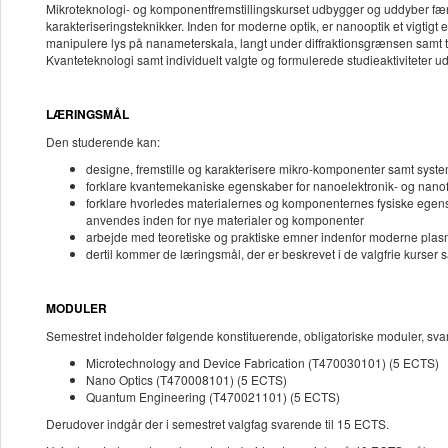
Mikroteknologi- og komponentfremstillingskurset udbygger og uddyber fær
karakteriseringsteknikker. Inden for moderne optik, er nanooptik et vigtig
manipulere lys på nanameterskala, langt under diffraktionsgrænsen samt ti
Kvanteteknologi samt individuelt valgte og formulerede studieaktiviteter u
LÆRINGSMÅL
Den studerende kan:
designe, fremstille og karakterisere mikro-komponenter samt system
forklare kvantemekaniske egenskaber for nanoelektronik- og nan
forklare hvorledes materialernes og komponenternes fysiske egens
anvendes inden for nye materialer og komponenter
arbejde med teoretiske og praktiske emner indenfor moderne pla
dertil kommer de læringsmål, der er beskrevet i de valgfrie kurser s
MODULER
Semestret indeholder følgende konstituerende, obligatoriske moduler, sva
Microtechnology and Device Fabrication (T470030101) (5 ECTS)
Nano Optics (T470008101) (5 ECTS)
Quantum Engineering (T470021101) (5 ECTS)
Derudover indgår der i semestret valgfag svarende til 15 ECTS.