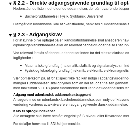
§ 2.2 - Direkte adgangsgivende grundlag til o
Nedenstående liste indeholder de uddannelser, der på nuværende tidspu
Bacheloruddannelse i Fysik, Syddansk Universitet
Fremgår din uddannelse ikke af ovenstående, henvises til uddannelsens 
§ 2.3 - Adgangskrav
For at kunne blive optaget på en kandidatuddannelse skal ansøgeren hav
diplomingeniøruddannelse eller en relevant bacheloruddannelse i naturv
Ved relevant forstås sådanne uddannelser inden for det elektrotekniske om
fagligheder :
Matematiske grundfag (matematik, statistik og signalanalyse): mi
Fysisk og teknologi grundfag (mekanik, elektronik, elektromagnetis
Vær opmærksom på, at for at specifikke fag kan indgå i adgangsvurderinge
mangler i uddannelsen skal opfyldes som en del af uddannelsen gennem val
med maksimalt 5 ECTS-point sideløbende med kandidatuddannelsens første
Adgang med udenlandsk uddannelsesbaggrund
Ansøgere med en udenlandsk bacheloruddannelse, som opfylder kravene o
vurdering vurderes at ækvivalere en adgangsgivende dansk uddannelse.
Krav til sprogkundskaber
Alle ansøgere skal have bestået engelsk på B-niveau eller tilsvarende me
For detaljer henvises til SDUs hjemmeside.