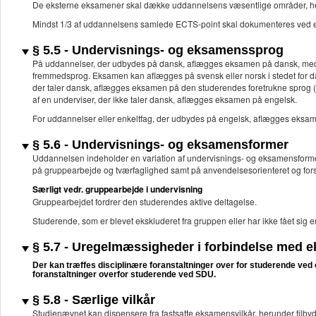
De eksterne eksamener skal dække uddannelsens væsentlige områder, he
Mindst 1/3 af uddannelsens samlede ECTS-point skal dokumenteres ved e
§ 5.5 - Undervisnings- og eksamenssprog
På uddannelser, der udbydes på dansk, aflægges eksamen på dansk, medm
fremmedsprog. Eksamen kan aflægges på svensk eller norsk i stedet for d
der taler dansk, aflægges eksamen på den studerendes foretrukne sprog (
af en underviser, der ikke taler dansk, aflægges eksamen på engelsk.
For uddannelser eller enkeltfag, der udbydes på engelsk, aflægges eksa
§ 5.6 - Undervisnings- og eksamensformer
Uddannelsen indeholder en variation af undervisnings- og eksamensforme
på gruppearbejde og tværfaglighed samt på anvendelsesorienteret og for
Særligt vedr. gruppearbejde i undervisning
Gruppearbejdet fordrer den studerendes aktive deltagelse.
Studerende, som er blevet ekskluderet fra gruppen eller har ikke fået sig 
§ 5.7 - Uregelmæssigheder i forbindelse med 
Der kan træffes disciplinære foranstaltninger over for studerende ve
foranstaltninger overfor studerende ved SDU.
§ 5.8 - Særlige vilkår
Studienævnet kan dispensere fra fastsatte eksamensvilkår, herunder tilbyde