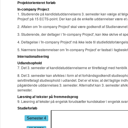
Projektorienteret forløb
In-company Project
1. Studerende på kandidatuddannelsens 3. semester kan vælge at følge 
Project' på 15 ECTS-point. Der kan på de enkelte uddannelser være et 
2. Aftalen om 'In-company Project' skal være godkendt af Studienævnet
3. Studerende, der deltager i 'In-company Project', kan ikke skrive et s
4. Deltagelse i 'In-company Project' må ikke lede til studietidsforlængel
5. Nærmere bestemmelser om 'In-company Project' er fastsat i fagbeskr
Internationalisering
Udlandsophold
7. Det 3. semester af kandidatuddannelserne er tilrettelagt med henblik
8. Det 3. semester kan afvikles i form af et forhåndsgodkendt studieophol
selvtilrettelagt studieophold i udlandet. Det er et krav, at det faglige in
pågældende uddannelses 3. semester. Alternativt kan 3. semester afvi
semester.
Læsning af tekster på fremmedsprog
9. Læsning af tekster på engelsk forudsætter kundskaber i engelsk sva
Studieforløb
Semester 4