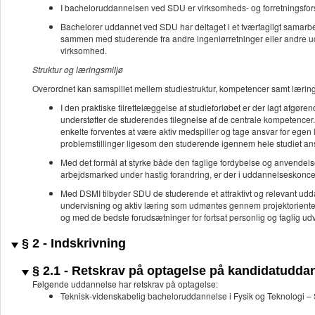
I bacheloruddannelsen ved SDU er virksomheds- og forretningsforst
Bachelorer uddannet ved SDU har deltaget i et tværfagligt samarbe
sammen med studerende fra andre ingeniørretninger eller andre ud
virksomhed.
Struktur og læringsmiljø
Overordnet kan samspillet mellem studiestruktur, kompetencer samt læring
I den praktiske tilrettelæggelse af studieforløbet er der lagt afgø
understøtter de studerendes tilegnelse af de centrale kompetencer
enkelte forventes at være aktiv medspiller og tage ansvar for egen
problemstillinger ligesom den studerende igennem hele studiet ans
Med det formål at styrke både den faglige fordybelse og anvendelsen
arbejdsmarked under hastig forandring, er der i uddannelseskoncep
Med DSMI tilbyder SDU de studerende et attraktivt og relevant u
undervisning og aktiv læring som udmøntes gennem projektorienter
og med de bedste forudsætninger for fortsat personlig og faglig udv
§ 2 - Indskrivning
§ 2.1 - Retskrav på optagelse på kandidatudda
Følgende uddannelse har retskrav på optagelse:
Teknisk-videnskabelig bacheloruddannelse i Fysik og Teknologi – 