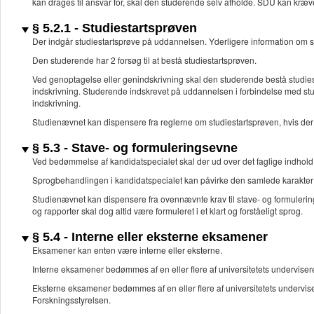
kan drages til ansvar for, skal den studerende selv afholde. SDU kan kræv
§ 5.2.1 - Studiestartsprøven
Der indgår studiestartsprøve på uddannelsen. Yderligere information om st
Den studerende har 2 forsøg til at bestå studiestartsprøven.
Ved genoptagelse eller genindskrivning skal den studerende bestå studiest
indskrivning. Studerende indskrevet på uddannelsen i forbindelse med studie
indskrivning.
Studienævnet kan dispensere fra reglerne om studiestartsprøven, hvis der
§ 5.3 - Stave- og formuleringsevne
Ved bedømmelse af kandidatspecialet skal der ud over det faglige indho
Sprogbehandlingen i kandidatspecialet kan påvirke den samlede karakter
Studienævnet kan dispensere fra ovennævnte krav til stave- og formuleri
og rapporter skal dog altid være formuleret i et klart og forståeligt sprog.
§ 5.4 - Interne eller eksterne eksamener
Eksamener kan enten være interne eller eksterne.
Interne eksamener bedømmes af en eller flere af universitetets underviser
Eksterne eksamener bedømmes af en eller flere af universitetets undervis
Forskningsstyrelsen.