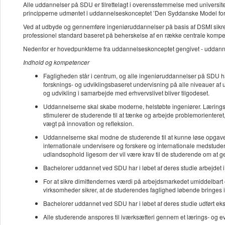
Alle uddannelser på SDU er tilrettelagt i overensstemmelse med universit
principperne udmøntet i uddannelseskonceptet ’Den Syddanske Model for
Ved at udbyde og gennemføre ingeniøruddannelser på basis af DSMI sikrer u
professionel standard baseret på beherskelse af en række centrale kompe
Nedenfor er hovedpunkterne fra uddannelseskonceptet gengivet - uddannel
Indhold og kompetencer
Fagligheden står i centrum, og alle ingeniøruddannelser på SDU har
forsknings- og udviklingsbaseret undervisning på alle niveauer af
og udvikling i samarbejde med erhvervslivet bliver tilgodeset.
Uddannelserne skal skabe moderne, helstøbte ingeniører. Lærings- 
stimulerer de studerende til at tænke og arbejde problemorienteret
vægt på innovation og refleksion.
Uddannelserne skal modne de studerende til at kunne løse opgaver 
internationale undervisere og forskere og internationale medstude
udlandsophold ligesom der vil være krav til de studerende om at 
Bachelorer uddannet ved SDU har i løbet af deres studie arbejdet i 
For at sikre dimittendernes værdi på arbejdsmarkedet umiddelbar
virksomheder sikrer, at de studerendes faglighed løbende bringes i
Bachelorer uddannet ved SDU har i løbet af deres studie udført eks
Alle studerende anspores til iværksætteri gennem et lærings- og eva