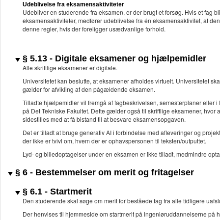
Udeblivelse fra eksamensaktiviteter
Udebliver en studerende fra eksamen, er der brugt et forsøg. Hvis et fag 
eksamensaktiviteter, medfører udeblivelse fra én eksamensaktivitet, at d
denne regler, hvis der foreligger usædvanlige forhold.
§ 5.13 - Digitale eksamener og hjælpemidler
Alle skriftlige eksamener er digitale.
Universitetet kan beslutte, at eksamener afholdes virtuelt. Universitetet ska
gælder for afvikling af den pågældende eksamen.
Tilladte hjælpemidler vil fremgå af fagbeskrivelsen, semesterplaner eller i 
på Det Tekniske Fakultet. Dette gælder også til skriftlige eksamener, hvor
sidestilles med at få bistand til at besvare eksamensopgaven.
Det er tilladt at bruge generativ AI i forbindelse med afleveringer og proj
der ikke er tvivl om, hvem der er ophavspersonen til teksten/outputtet.
Lyd- og billedoptagelser under en eksamen er ikke tilladt, medmindre optag
§ 6 - Bestemmelser om merit og fritagelser
§ 6.1 - Startmerit
Den studerende skal søge om merit for beståede fag fra alle tidligere uaf
Der henvises til hjemmeside om startmerit på ingeniøruddannelserne på htt