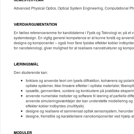
Advanced Physical Optics, Optical System Engineering, Computational Phy
VÆRDIARGUMENTATION
En fælles referenceramme for kandidaterne i Fysik og Teknologi er, på et v
systemdesign. En vigtig generel kompetence er at kunne forstå og anvende n
designs og komponenter – også hvor flere fysiske effekter kobler indbyrdes
for nanoteknologi, giver mulighed for at realisere nanostrukturer og kom
LÆRINGSMÅL
Den studerende kan:
forklare og anvende teori om lysets diffraktion, kohærens og polari
optiske systemer, ikke-lineære effekter i optiske materialer, fiberopt
opsætte, gennemføre, vurdere og konkludere på praktiske eksperimen
anvende numeriske metoder og software til løsning af partielle diffe
anvende simuleringsværktøjer der kan understøtte modellering og si
effekter kobler indbyrdes (multifysik)
designe og realisere et sammensat optisk sensorsystem, herunde
designe, fremstille og karakterisere nanokomponenter ved hjælp af 
MODULER