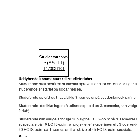
Studiestartsprøv
e (MSc FT)
T470031101
Uddybende kommentarer til studieforløbet
Studerende skal bestå en studiestartsprøve inden for de første to uger 
studerende er startet på uddannelsen.
Studerende opfordres til at afvikle 3. semester på et udenlandsk partne
Studerende, der ikke tager på udlandsophold på 3. semester, kan vælge 
forløb).
Studerende kan vælge at bruge 10 valgfrie ECTS-point på 3. semester so
et speciale på 40 ECTS-point, at projektet er eksperimentelt. Studer
30 ECTS-point på 4. semester til at skrive et 45 ECTS-point speciale.
Byer