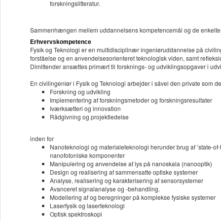
forskningslitteratur.
Sammenhængen mellem uddannelsens kompetencemål og de enkelte f
Erhvervskompetence
Fysik og Teknologi er en multidisciplinær ingeniøruddannelse på civili
forståelse og en anvendelsesorienteret teknologisk viden, samt reflek
Dimittender ansættes primært til forsknings- og udviklingsopgaver i ud
En civilingeniør i Fysik og Teknologi arbejder i såvel den private som de
Forskning og udvikling
Implementering af forskningsmetoder og forskningsresultater
Iværksætteri og innovation
Rådgivning og projektledelse
inden for
Nanoteknologi og materialeteknologi herunder brug af ’state-of-
nanofotoniske komponenter
Manipulering og anvendelse af lys på nanoskala (nanooptik)
Design og realisering af sammensatte optiske systemer
Analyse, realisering og karakterisering af sensorsystemer
Avanceret signalanalyse og -behandling.
Modellering af og beregninger på komplekse fysiske systemer
Laserfysik og laserteknologi
Optisk spektroskopi