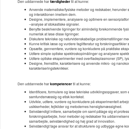
Den uddannede har
færdigheder
til at kunne:
Anvende matematiske/fysiske metoder og redskaber, herunder simu
og interaktionen imellem dem.
Designe, implementere, analysere og optimere en sensorplatfor
–analyse af stokastiske signaler.
Benytte beskrivende ligninger for almindelig forekommende fysis
numerisk at løse disse ligninger.
Diskutere tekniske og naturvidenskabelige problemstillinger me
Kunne kritisk læse og vurdere faglitteratur og forskningsartikler
Opsætte, gennemføre, vurdere og konkludere på praktiske eksperi
Udføre simple optiske spektroskopimålinger og analysere spekt
Udføre optiske eksperimenter med overfladeplasmoner (SP), lys
Designe, fremstille, karakterisere og anvende mikro- og nanoko
karakteriseringsteknikker.
Den uddannede har
kompetencer
til at kunne:
Identificere, formulere og løse tekniske udviklingsopgaver, som
samfundsmæssig og etisk kontekst.
Udvikle, udføre, vurdere og konkludere på eksperimentelt arbej
usikkerheder, fejlkilder og metodernes hensigtsmæssighed.
Selvstændigt initiere, samarbejde om samt påtage sig et professi
forskningsarbejde, hvor metoder og redskaber fra uddannelsens 
samarbejde, selvstændighed og høj grad af innovation.
Selvstændigt tage ansvar for at strukturere og udbygge egne kom