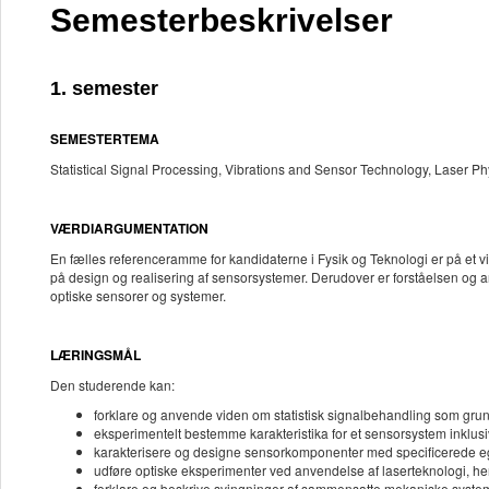
Semesterbeskrivelser
1. semester
SEMESTERTEMA
Statistical Signal Processing, Vibrations and Sensor Technology, Laser Ph
VÆRDIARGUMENTATION
En fælles referenceramme for kandidaterne i Fysik og Teknologi er på et 
på design og realisering af sensorsystemer. Derudover er forståelsen og 
optiske sensorer og systemer.
LÆRINGSMÅL
Den studerende kan:
forklare og anvende viden om statistisk signalbehandling som gru
eksperimentelt bestemme karakteristika for et sensorsystem inklu
karakterisere og designe sensorkomponenter med specificerede ege
udføre optiske eksperimenter ved anvendelse af laserteknologi, heru
forklare og beskrive svingninger af sammensatte mekaniske syste