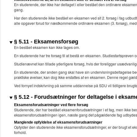
En studerende, der ikke har deltaget i eller bestået den ordinære eksamen
gang.
Har den studerende ikke bestået en eksamen ved sit 2. forsøg i fag udbud
alle opgaver forud for næstkommende ordinære eksamen (3. forsøg), med
§ 5.11 - Eksamensforsøg
En bestået eksamen kan ikke tages om.
En studerende har tre forsøg til at bestå en eksamen. Studiestartsprøven
Studienævnet kan tillade yderligere forsøg, hvis der foreligger usædvanl
En studerende, der anden gang skal have sin undervisningsdeltagelse bedø
praktiske øvelser, kan dog ikke erstattes af en eksamen. Denne regel gælde
Ved fornyet indskrivning på samme uddannelse på SDU vil tidligere brugte f
§ 5.12 - Forudsætninger for deltagelse i eksam
Eksamensforudsætninger ved flere forsøg
Studerende, der har bestået eksamenforudsætninger i et fag, men ikke 
eksamensforudsætningen igen, næste gang det pågældende fag udbydes. 
Manglende opfyldelse af eksamensforudsætninger
Opfylder den studerende ikke eksamensforudsætninger, er der brugt et 
forhold.