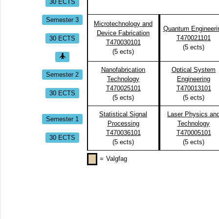
30 ECTS
Semester 3
Microtechnology and
Quantum Engineeri
Device Fabrication
30 ECTS
T470021101
T470030101
(
5
ects)
(
5
ects)
Nanofabrication
Optical System
Semester 2
Technology
Engineering
T470025101
T470013101
30 ECTS
(
5
ects)
(
5
ects)
Statistical Signal
Laser Physics an
Semester 1
Processing
Technology
T470036101
T470005101
30 ECTS
(
5
ects)
(
5
ects)
=
Valgfag