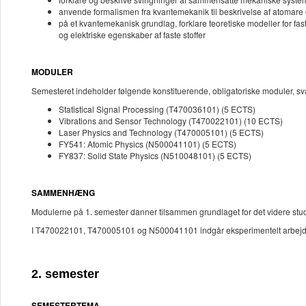
anvende formalismen fra kvantemekanik til beskrivelse af atomare 
på et kvantemekanisk grundlag, forklare teoretiske modeller for f
og elektriske egenskaber af faste stoffer
MODULER
Semesteret indeholder følgende konstituerende, obligatoriske moduler, sv
Statistical Signal Processing (T470036101) (5 ECTS)
Vibrations and Sensor Technology (T470022101) (10 ECTS)
Laser Physics and Technology (T470005101) (5 ECTS)
FY541: Atomic Physics (N500041101) (5 ECTS)
FY837: Solid State Physics (N510048101) (5 ECTS)
SAMMENHÆNG
Modulerne på 1. semester danner tilsammen grundlaget for det videre stud
I T470022101, T470005101 og N500041101 indgår eksperimentelt arbejde,
2. semester
SEMESTERTEMA