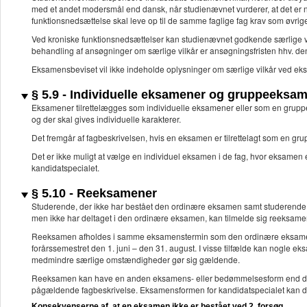
med et andet modersmål end dansk, når studienævnet vurderer, at det er n
funktionsnedsættelse skal leve op til de samme faglige fag krav som øvri
Ved kroniske funktionsnedsættelser kan studienævnet godkende særlige vi
behandling af ansøgninger om særlige vilkår er ansøgningsfristen hhv. 
Eksamensbeviset vil ikke indeholde oplysninger om særlige vilkår ved e
§ 5.9 - Individuelle eksamener og gruppeeksa
Eksamener tilrettelægges som individuelle eksamener eller som en gruppe
og der skal gives individuelle karakterer.
Det fremgår af fagbeskrivelsen, hvis en eksamen er tilrettelagt som en g
Det er ikke muligt at vælge en individuel eksamen i de fag, hvor eksamen
kandidatspecialet.
§ 5.10 - Reeksamener
Studerende, der ikke har bestået den ordinære eksamen samt studerende d
men ikke har deltaget i den ordinære eksamen, kan tilmelde sig reeksam
Reeksamen afholdes i samme eksamenstermin som den ordinære eksamen. E
forårssemestret den 1. juni – den 31. august. I visse tilfælde kan nogle 
medmindre særlige omstændigheder gør sig gældende.
Reeksamen kan have en anden eksamens- eller bedømmelsesform end den
pågældende fagbeskrivelse. Eksamensformen for kandidatspecialet kan d
Konsekvenserne af, at en eksamen ikke er bestået ved 2. forsøg