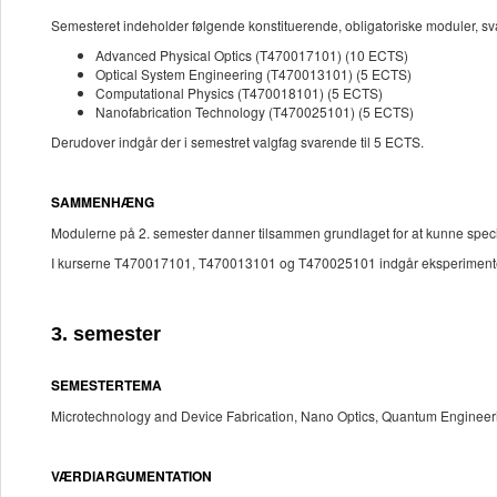
Semesteret indeholder følgende konstituerende, obligatoriske moduler, sv
Advanced Physical Optics (T470017101) (10 ECTS)
Optical System Engineering (T470013101) (5 ECTS)
Computational Physics (T470018101) (5 ECTS)
Nanofabrication Technology (T470025101) (5 ECTS)
Derudover indgår der i semestret valgfag svarende til 5 ECTS.
SAMMENHÆNG
Modulerne på 2. semester danner tilsammen grundlaget for at kunne specia
I kurserne T470017101, T470013101 og T470025101 indgår eksperimentelt 
3. semester
SEMESTERTEMA
Microtechnology and Device Fabrication, Nano Optics, Quantum Engineerin
VÆRDIARGUMENTATION