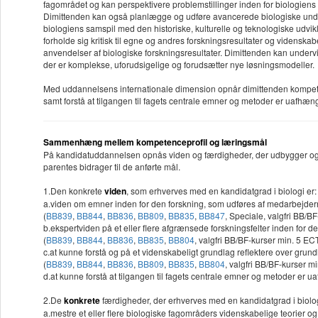
fagområdet og kan perspektivere problemstillinger inden for biologien
Dimittenden kan også planlægge og udføre avancerede biologiske undersø
biologiens samspil med den historiske, kulturelle og teknologiske udvik
forholde sig kritisk til egne og andres forskningsresultater og videnskab
anvendelser af biologiske forskningsresultater. Dimittenden kan undervi
der er komplekse, uforudsigelige og forudsætter nye løsningsmodeller.
Med uddannelsens internationale dimension opnår dimittenden kompeten
samt forstå at tilgangen til fagets centrale emner og metoder er uafhæn
Sammenhæng mellem kompetenceprofil og læringsmål
På kandidatuddannelsen opnås viden og færdigheder, der udbygger og s
parentes bidrager til de anførte mål.
1.Den konkrete
viden
, som erhverves med en kandidatgrad i biologi er:
a.viden om emner inden for den forskning, som udføres af medarbejderne 
(
BB839
,
BB844
,
BB836
,
BB809
,
BB835
,
BB847
, Speciale, valgfri BB/B
b.ekspertviden på et eller flere afgrænsede forskningsfelter inden for d
(
BB839
,
BB844
,
BB836
,
BB835
,
BB804
, valgfri BB/BF-kurser min. 5 EC
c.at kunne forstå og på et videnskabeligt grundlag reflektere over gr
(
BB839
,
BB844
,
BB836
,
BB809
,
BB835
,
BB804
, valgfri BB/BF-kurser m
d.at kunne forstå at tilgangen til fagets centrale emner og metoder er 
2.De
konkrete
færdigheder, der erhverves med en kandidatgrad i biologi
a.mestre et eller flere biologiske fagområders videnskabelige teorier o