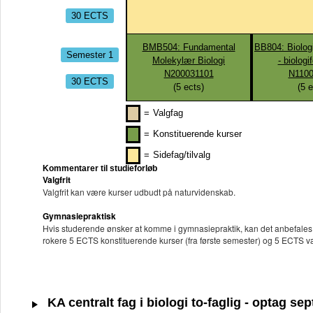
30 ECTS
BMB504: Fundamental
BB804: Biolog
Semester 1
Molekylær Biologi
- biologi
N200031101
N1100
30 ECTS
(
5
ects)
(
5
e
=
Valgfag
=
Konstituerende kurser
=
Sidefag/tilvalg
Kommentarer til studieforløb
Valgfrit
Valgfrit kan være kurser udbudt på naturvidenskab.
Gymnasiepraktisk
Hvis studerende ønsker at komme i gymnasiepraktik, kan det anbefales 
rokere 5 ECTS konstituerende kurser (fra første semester) og 5 ECTS val
KA centralt fag i biologi to-faglig - optag s