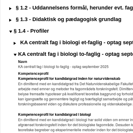
§ 1.2 - Uddannelsens formål, herunder evt. fagl
§ 1.3 - Didaktisk og pædagogisk grundlag
§ 1.4 - Profiler
KA centralt fag i biologi et-faglig - optag s
KA centralt fag i biologi to-faglig - optag se
Navn
KA centralt fag i biologi to-faglig - optag september 2025
Kompetenceprofil
Kompetenceprofil for kandidatgrad inden for naturvidenskab
En dimittend med en kandidatgrad fra Det Naturvidenskabelige Fakultet
arbejde med emner og metoder fra fagområdets forskningsfelt. Dimitten
belyse fremsatte hypoteser på kvalificeret teoretisk baggrund og forhold
kan igangsætte og gennemføre fagligt og tværfagligt samarbejde og påta
forskningsbaseret viden og diskutere professionelle og videnskabelige p
Kompetenceprofil for kandidatgrad i biologi
En dimittend med en kandidatgrad i biologi har solid viden om emner in
afgrænset forskningsfelt inden for det biologiske fagområde. Desuden k
teoretiske begreber og eksperimentelle metoder inden for det biologisk