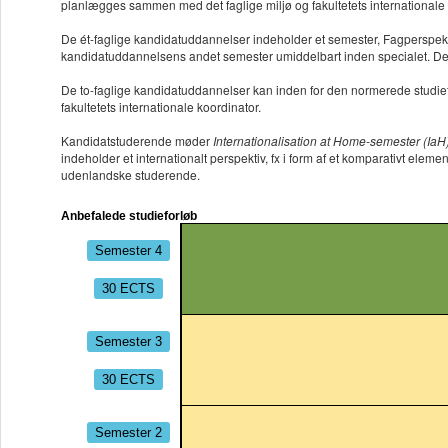
planlægges sammen med det faglige miljø og fakultetets internationale 
De ét-faglige kandidatuddannelser indeholder et semester, Fagperspektiv
kandidatuddannelsens andet semester umiddelbart inden specialet. De st
De to-faglige kandidatuddannelser kan inden for den normerede studie
fakultetets internationale koordinator.
Kandidatstuderende møder
Internationalisation at Home-semester (IaH
indeholder et internationalt perspektiv, fx i form af et komparativt ele
udenlandske studerende.
Anbefalede studieforløb
Semester 4
30 ECTS
Semester 3
30 ECTS
Semester 2