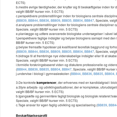
ECTS)
b.mestre øvrige færdigheder, der knytter sig til beskæftigelse inden for
valgfri BB/BF-kurser min. 5 ECTS)
c.perspektivere problemstillinger inden for biologiens centrale discip
(
BB839
,
BB844
,
BB836
,
BB809
,
BB835,
BB804
,
BB847
, Speciale, valg
d.analysere problemstillinger inden for biologiens centrale discipline
Speciale, valgfri BB/BF-kurser min. 5 ECTS)
e.planlægge og udføre avancerede biologiske undersøgelser i såvel labo
f.perspektivere faglige indsigter og belyse biologiens samspil med den hi
BB/BF-kurser min. 5 ECTS)
g.belyse fremsatte hypoteser på kvalificeret teoretisk baggrund og forho
(
BB839
,
BB844
,
BB836
,
BB809
,
BB835
,
BB804
,
BB847
, Speciale, valg
h.bidrage til at frembringe nye videnskabelige indsigter eller til at skab
Speciale, valgfri BB/BF-kurser min. 5 ECTS)
i.formidle forskningsbaseret viden og diskutere professionelle og viden
(
BB844
,
BB836
,
BB835
,
BB804
,
BB847
, Speciale, valgfri BB/BF-kurser
j.undervise i biologi i gymnasieskolen (
BB844
,
BB836
,
BB835
,
BB804,
3.De konkrete
kompetencer
, der erhverves med en kandidatgrad i biolog
a.Styre arbejds- og udviklingssituationer, der er komplekse, uforudsige
valgfri BB/BF-kurser min. 5 ECTS)
b.Igangsætte og gennemføre fagligt biologisk og biologisk relateret tvæ
Speciale, valgfri BB/BF-kurser min. 5 ECTS)
c.Tage ansvar for egen faglig udvikling og specialisering (
BB839
,
BB84
Beskæftigelsesprofil