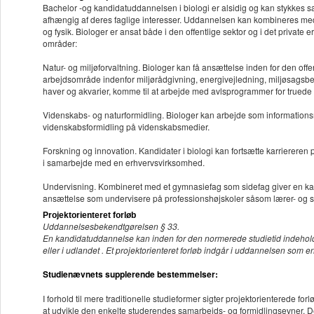
Bachelor -og kandidatuddannelsen i biologi er alsidig og kan stykkes 
afhængig af deres faglige interesser. Uddannelsen kan kombineres med 
og fysik. Biologer er ansat både i den offentlige sektor og i det privat
områder:
Natur- og miljøforvaltning. Biologer kan få ansættelse inden for den offe
arbejdsområde indenfor miljørådgivning, energivejledning, miljøsagsb
haver og akvarier, komme til at arbejde med avlsprogrammer for truede a
Videnskabs- og naturformidling. Biologer kan arbejde som informations
videnskabsformidling på videnskabsmedier.
Forskning og innovation. Kandidater i biologi kan fortsætte karriereren
i samarbejde med en erhvervsvirksomhed.
Undervisning. Kombineret med et gymnasiefag som sidefag giver en kandid
ansættelse som undervisere på professionshøjskoler såsom lærer- og
Projektorienteret forløb
Uddannelsesbekendtgørelsen § 33.
En kandidatuddannelse kan inden for den normerede studietid indeholde p
eller i udlandet . Et projektorienteret forløb indgår i uddannelsen som 
Studienævnets supplerende bestemmelser:
I forhold til mere traditionelle studieformer sigter projektorienterede f
at udvikle den enkelte studerendes samarbejds- og formidlingsevner. D