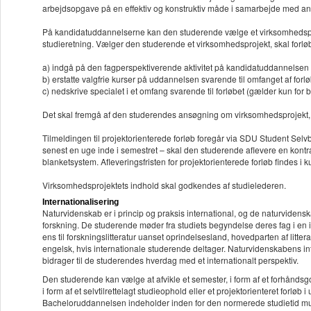
arbejdsopgave på en effektiv og konstruktiv måde i samarbejde med an
På kandidatuddannelserne kan den studerende vælge et virksomhedsproj
studieretning. Vælger den studerende et virksomhedsprojekt, skal forlø
a) indgå på den fagperspektiverende aktivitet på kandidatuddannelsen
b) erstatte valgfrie kurser på uddannelsen svarende til omfanget af forl
c) nedskrive specialet i et omfang svarende til forløbet (gælder kun for
Det skal fremgå af den studerendes ansøgning om virksomhedsprojekt, 
Tilmeldingen til projektorienterede forløb foregår via SDU Student Selvbe
senest en uge inde i semestret – skal den studerende aflevere en kontr
blanketsystem. Afleveringsfristen for projektorienterede forløb findes i
Virksomhedsprojektets indhold skal godkendes af studielederen.
Internationalisering
Naturvidenskab er i princip og praksis international, og de naturvidens
forskning. De studerende møder fra studiets begyndelse deres fag i en i
ens til forskningslitteratur uanset oprindelsesland, hovedparten af litt
engelsk, hvis internationale studerende deltager. Naturvidenskabens inte
bidrager til de studerendes hverdag med et internationalt perspektiv.
Den studerende kan vælge at afvikle et semester, i form af et forhåndsgo
i form af et selvtilrettelagt studieophold eller et projektorienteret forløb i
Bacheloruddannelsen indeholder inden for den normerede studietid mulig