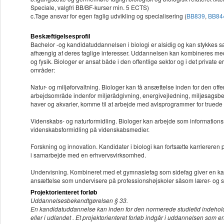
Speciale, valgfri BB/BF-kurser min. 5 ECTS)
c.Tage ansvar for egen faglig udvikling og specialisering (
BB839
,
BB84
Beskæftigelsesprofil
Bachelor -og kandidatuddannelsen i biologi er alsidig og kan stykkes 
afhængig af deres faglige interesser. Uddannelsen kan kombineres med 
og fysik. Biologer er ansat både i den offentlige sektor og i det privat
områder:
Natur- og miljøforvaltning. Biologer kan få ansættelse inden for den offe
arbejdsområde indenfor miljørådgivning, energivejledning, miljøsagsb
haver og akvarier, komme til at arbejde med avlsprogrammer for truede a
Videnskabs- og naturformidling. Biologer kan arbejde som informations
videnskabsformidling på videnskabsmedier.
Forskning og innovation. Kandidater i biologi kan fortsætte karriereren
i samarbejde med en erhvervsvirksomhed.
Undervisning. Kombineret med et gymnasiefag som sidefag giver en kandid
ansættelse som undervisere på professionshøjskoler såsom lærer- og
Projektorienteret forløb
Uddannelsesbekendtgørelsen § 33.
En kandidatuddannelse kan inden for den normerede studietid indeholde p
eller i udlandet . Et projektorienteret forløb indgår i uddannelsen som 