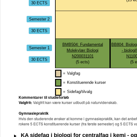
30 ECTS
Semester 2
30 ECTS
BMB504: Fundamental
BB804: Biolog
Semester 1
Molekylær Biologi
- biologi
N200031101
N1100
30 ECTS
(
5
ects)
(
5
e
=
Valgfag
=
Konstituerende kurser
=
Sidefag/tilvalg
Kommentarer til studieforløb
Valgfrit:
Valgfrit kan være kurser udbudt på naturvidenskab.
Gymnasiepraktik
Hvis den studerende ønsker at komme i gymnasiepraktik, kan det anbef
rokere 5 ECTS konstituerende kurser (fra første semester) og 5 ECTS val
KA sidefag i biologi for centralfag i kemi -