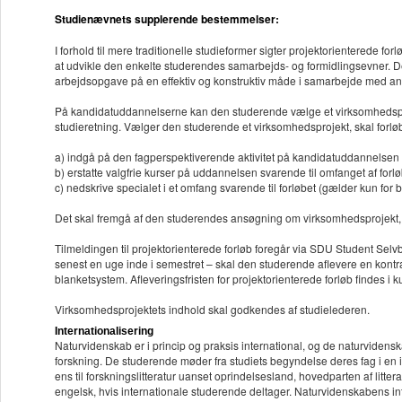
Studienævnets supplerende bestemmelser:
I forhold til mere traditionelle studieformer sigter projektorienterede f
at udvikle den enkelte studerendes samarbejds- og formidlingsevner. D
arbejdsopgave på en effektiv og konstruktiv måde i samarbejde med an
På kandidatuddannelserne kan den studerende vælge et virksomhedsproj
studieretning. Vælger den studerende et virksomhedsprojekt, skal forlø
a) indgå på den fagperspektiverende aktivitet på kandidatuddannelsen
b) erstatte valgfrie kurser på uddannelsen svarende til omfanget af forl
c) nedskrive specialet i et omfang svarende til forløbet (gælder kun for
Det skal fremgå af den studerendes ansøgning om virksomhedsprojekt, 
Tilmeldingen til projektorienterede forløb foregår via SDU Student Selvbe
senest en uge inde i semestret – skal den studerende aflevere en kontr
blanketsystem. Afleveringsfristen for projektorienterede forløb findes i
Virksomhedsprojektets indhold skal godkendes af studielederen.
Internationalisering
Naturvidenskab er i princip og praksis international, og de naturvidens
forskning. De studerende møder fra studiets begyndelse deres fag i en i
ens til forskningslitteratur uanset oprindelsesland, hovedparten af litt
engelsk, hvis internationale studerende deltager. Naturvidenskabens inte