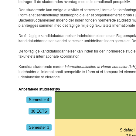
bidrager til de studerendes hverdag med et internationalt perspektiv.
Den studerende kan vælge at afvikle et semester, i form af et forhåndsgo
i form af et selvtilrettelagt studieophold eller et projektorienteret forløb i
Bacheloruddannelsen indeholder inden for den normerede studietid mulig
planlægges sammen med det faglige miljø og fakultetets internationale 
De ét-faglige kandidatuddannelser indeholder et semester, Fagperspektiv
kandidatuddannelsens andet semester umiddelbart inden specialet. De st
De to-faglige kandidatuddannelser kan inden for den normerede studie
fakultetets internationale koordinator.
Kandidatstuderende møder
Internationalisation at Home-semester (IaH
indeholder et internationalt perspektiv, fx i form af et komparativt ele
udenlandske studerende.
Anbefalede studieforløb
Semester 4
30 ECTS
Semester 3
Sidefag i
(
15
ec