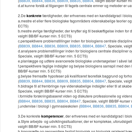
(
BB839
,
BB844
,
BB836
,
BB809
,
BB835
,
BB804
, valgfri BB/BF-kurser m
d.at kunne forstå at tilgangen til fagets centrale emner og metoder er 
2.De
konkrete
færdigheder, der erhverves med en kandidatgrad i biologi
a.mestre et eller flere biologiske fagområders videnskabelige teorier o
ECTS)
b.mestre øvrige færdigheder, der knytter sig til beskæftigelse inden for
valgfri BB/BF-kurser min. 5 ECTS)
c.perspektivere problemstillinger inden for biologiens centrale discip
(
BB839
,
BB844
,
BB836
,
BB809
,
BB835,
BB804
,
BB847
, Speciale, valg
d.analysere problemstillinger inden for biologiens centrale discipline
Speciale, valgfri BB/BF-kurser min. 5 ECTS)
e.planlægge og udføre avancerede biologiske undersøgelser i såvel labo
f.perspektivere faglige indsigter og belyse biologiens samspil med den hi
BB/BF-kurser min. 5 ECTS)
g.belyse fremsatte hypoteser på kvalificeret teoretisk baggrund og forho
(
BB839
,
BB844
,
BB836
,
BB809
,
BB835
,
BB804
,
BB847
, Speciale, valg
h.bidrage til at frembringe nye videnskabelige indsigter eller til at skab
Speciale, valgfri BB/BF-kurser min. 5 ECTS)
i.formidle forskningsbaseret viden og diskutere professionelle og viden
(
BB844
,
BB836
,
BB835
,
BB804
,
BB847
, Speciale, valgfri BB/BF-kurser
j.undervise i biologi i gymnasieskolen (
BB844
,
BB836
,
BB835
,
BB804,
3.De konkrete
kompetencer
, der erhverves med en kandidatgrad i biolog
a.Styre arbejds- og udviklingssituationer, der er komplekse, uforudsige
valgfri BB/BF-kurser min. 5 ECTS)
b.Igangsætte og gennemføre fagligt biologisk og biologisk relateret tvæ