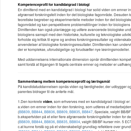
Kompetenceprofil for kandidatgrad i biologi
En dimittend med en kandidatgrad i biologi har solid viden om emner in
afgrænset forskningsfelt inden for det biologiske fagområde. Desuden k
teoretiske begreber og eksperimentelle metoder inden for det biologisk
fagområdet og kan perspektivere problemstillinger inden for biologien
Dimittenden kan også planlægge og udføre avancerede biologiske undersø
biologiens samspil med den historiske, kulturelle og teknologiske udvik
forholde sig kritisk til egne og andres forskningsresultater og videnskab
anvendelser af biologiske forskningsresultater. Dimittenden kan undervi
der er komplekse, uforudsigelige og forudsætter nye løsningsmodeller.
Med uddannelsens internationale dimension opnår dimittenden kompeten
samt forstå at tilgangen til fagets centrale emner og metoder er uafhæn
Sammenhæng mellem kompetenceprofil og læringsmål
På kandidatuddannelsen opnås viden og færdigheder, der udbygger og s
parentes bidrager til de anførte mål.
1.Den konkrete
viden
, som erhverves med en kandidatgrad i biologi er:
a.viden om emner inden for den forskning, som udføres af medarbejderne 
(
BB839
,
BB844
,
BB836
,
BB809
,
BB835
,
BB847
, Speciale, valgfri BB/B
b.ekspertviden på et eller flere afgrænsede forskningsfelter inden for d
(
BB839
,
BB844
,
BB836
,
BB835
,
BB804
, valgfri BB/BF-kurser min. 5 EC
c.at kunne forstå og på et videnskabeligt grundlag reflektere over gr