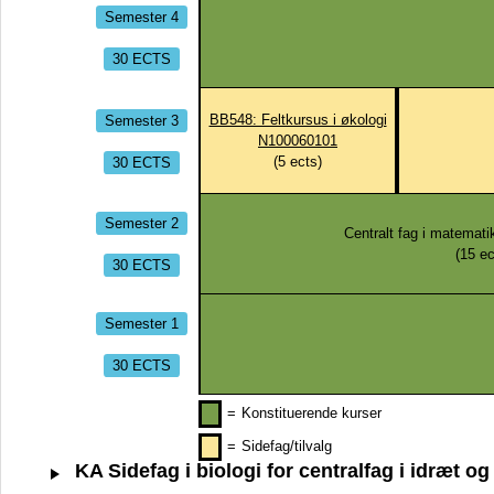
Semester 4
30 ECTS
Semester 3
BB548: Feltkursus i økologi
N100060101
30 ECTS
(
5
ects)
Semester 2
Centralt fag i matematik
(
15
ec
30 ECTS
Semester 1
30 ECTS
=
Konstituerende kurser
=
Sidefag/tilvalg
KA Sidefag i biologi for centralfag i idræt 