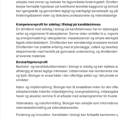
arbejde med emner og metoder fra fagområdets forskningsfelt. Dimitten
belyse fremsatte hypoteser på kvalificeret teoretisk baggrund og forhold
kan igangsætte og gennemføre fagligt og tværfagligt samarbejde og påta
forskningsbaseret viden og diskutere professionelle og videnskabelige p
Kompetenceprofil for sidefag i Biologi på kandidatniveau
En dimittend med sidefag i biologi på kandidatniveau har en dyberegåen
celler og organismer til økosystemer. Denne viden omfatter bl.a. organi
og energiomsætning i økosystemer, massebalancer og simple økologiske mo
fagets videnskabsteori. Dimittenden kan selvstændigt analysere kompleks
Dimittenden har praktisk erfaring med at planlægge, udføre og bearbejd
eksperimenter med henblik på gymnasial undervisning, og dimittenden 
af levende materiale.
Beskæftigelsesprofil
Bachelor -og kandidatuddannelsen i biologi er alsidig og kan stykkes 
afhængig af deres faglige interesser. Uddannelsen kan kombineres med 
og fysik. Biologer er ansat både i den offentlige sektor og i det privat
områder:
Natur- og miljøforvaltning. Biologer kan få ansættelse inden for den offe
arbejdsområde indenfor miljørådgivning, energivejledning, miljøsagsb
haver og akvarier, komme til at arbejde med avlsprogrammer for truede a
Videnskabs- og naturformidling. Biologer kan arbejde som informations
videnskabsformidling på videnskabsmedier.
Forskning og innovation. Kandidater i biologi kan fortsætte karriereren