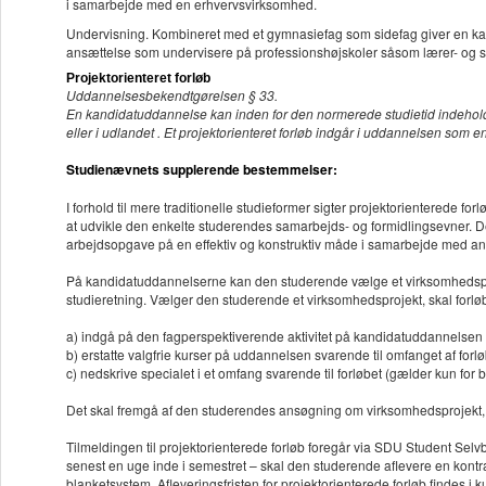
i samarbejde med en erhvervsvirksomhed.
Undervisning. Kombineret med et gymnasiefag som sidefag giver en kandid
ansættelse som undervisere på professionshøjskoler såsom lærer- og
Projektorienteret forløb
Uddannelsesbekendtgørelsen § 33.
En kandidatuddannelse kan inden for den normerede studietid indeholde p
eller i udlandet . Et projektorienteret forløb indgår i uddannelsen som 
Studienævnets supplerende bestemmelser:
I forhold til mere traditionelle studieformer sigter projektorienterede f
at udvikle den enkelte studerendes samarbejds- og formidlingsevner. D
arbejdsopgave på en effektiv og konstruktiv måde i samarbejde med an
På kandidatuddannelserne kan den studerende vælge et virksomhedsproj
studieretning. Vælger den studerende et virksomhedsprojekt, skal forlø
a) indgå på den fagperspektiverende aktivitet på kandidatuddannelsen
b) erstatte valgfrie kurser på uddannelsen svarende til omfanget af forl
c) nedskrive specialet i et omfang svarende til forløbet (gælder kun for
Det skal fremgå af den studerendes ansøgning om virksomhedsprojekt, 
Tilmeldingen til projektorienterede forløb foregår via SDU Student Selvbe
senest en uge inde i semestret – skal den studerende aflevere en kontr
blanketsystem. Afleveringsfristen for projektorienterede forløb findes i