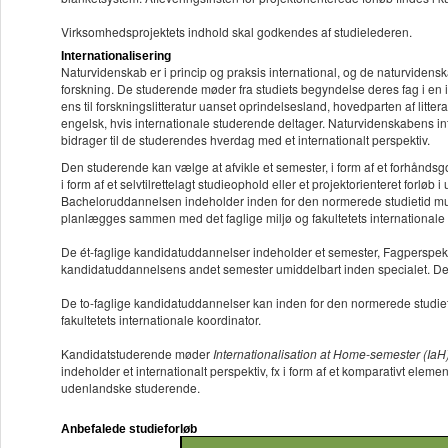
Virksomhedsprojektets indhold skal godkendes af studielederen.
Internationalisering
Naturvidenskab er i princip og praksis international, og de naturvidens
forskning. De studerende møder fra studiets begyndelse deres fag i en i
ens til forskningslitteratur uanset oprindelsesland, hovedparten af litt
engelsk, hvis internationale studerende deltager. Naturvidenskabens inte
bidrager til de studerendes hverdag med et internationalt perspektiv.
Den studerende kan vælge at afvikle et semester, i form af et forhåndsgo
i form af et selvtilrettelagt studieophold eller et projektorienteret forløb i
Bacheloruddannelsen indeholder inden for den normerede studietid mulig
planlægges sammen med det faglige miljø og fakultetets internationale 
De ét-faglige kandidatuddannelser indeholder et semester, Fagperspektiv
kandidatuddannelsens andet semester umiddelbart inden specialet. De st
De to-faglige kandidatuddannelser kan inden for den normerede studie
fakultetets internationale koordinator.
Kandidatstuderende møder
Internationalisation at Home-semester (IaH
indeholder et internationalt perspektiv, fx i form af et komparativt ele
udenlandske studerende.
Anbefalede studieforløb