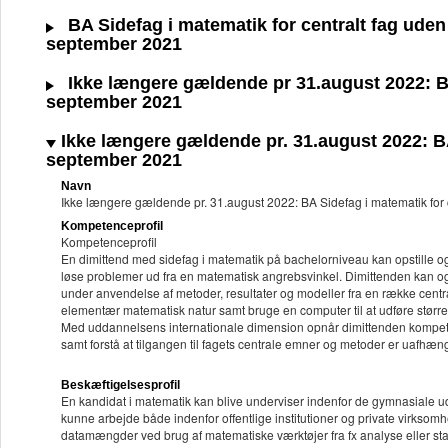
BA Sidefag i matematik for centralt fag uden 
september 2021
Ikke længere gældende pr 31.august 2022: BA S
september 2021
Ikke længere gældende pr. 31.august 2022: BA S
september 2021
Navn
Ikke længere gældende pr. 31.august 2022: BA Sidefag i matematik for c
Kompetenceprofil
Kompetenceprofil
En dimittend med sidefag i matematik på bachelorniveau kan opstille 
løse problemer ud fra en matematisk angrebsvinkel. Dimittenden kan
under anvendelse af metoder, resultater og modeller fra en række centr
elementær matematisk natur samt bruge en computer til at udføre størr
Med uddannelsens internationale dimension opnår dimittenden kompeten
samt forstå at tilgangen til fagets centrale emner og metoder er uafhæn
Beskæftigelsesprofil
En kandidat i matematik kan blive underviser indenfor de gymnasiale 
kunne arbejde både indenfor offentlige institutioner og private virkso
datamængder ved brug af matematiske værktøjer fra fx analyse eller stat