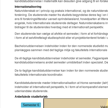
kandidatuddannelse i matematik kan desuden give adgang til en forsker
Internationalisering
Naturvidenskab er i princip og praksis international, og de naturvidens
forskning. De studerende møder fra studiets begyndelse deres fag i en i
ens til forskningslitteratur uanset oprindelsesland, hovedparten af litt
engelsk, hvis internationale studerende deltager. Naturvidenskabens inte
bidrager til de studerendes hverdag med et internationalt perspektiv.
Den studerende kan vælge at afvikle et semester, i form af et forhåndsgo
i form af et selvtilrettelagt studieophold eller et projektorienteret forløb i
Bacheloruddannelsen indeholder inden for den normerede studietid mulig
planlægges sammen med det faglige miljø og fakultetets internationale 
De ét-faglige kandidatuddannelser indeholder et semester, Fagperspektiv
kandidatuddannelsens andet semester umiddelbart inden specialet. De st
De to-faglige kandidatuddannelser kan inden for den normerede studie
fakultetets internationale koordinator.
Kandidatstuderende møder Internationalisation at Home-semester (IaH) p
indeholder et internationalt perspektiv, fx i form af et komparativt ele
udenlandske studerende.
Anbefalede studieforløb
Semester 6
Valgf