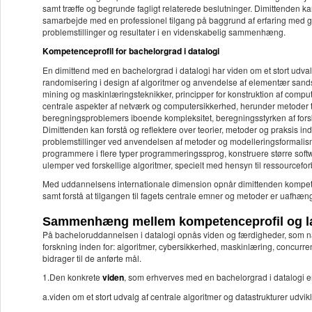
samt træffe og begrunde fagligt relaterede beslutninger. Dimittenden kan
samarbejde med en professionel tilgang på baggrund af erfaring med g
problemstillinger og resultater i en videnskabelig sammenhæng.
Kompetenceprofil for bachelorgrad i datalogi
En dimittend med en bachelorgrad i datalogi har viden om et stort udval
randomisering i design af algoritmer og anvendelse af elementær sandsy
mining og maskinlæringsteknikker, principper for konstruktion af compu
centrale aspekter af netværk og computersikkerhed, herunder metoder t
beregningsproblemers iboende kompleksitet, beregningsstyrken af forske
Dimittenden kan forstå og reflektere over teorier, metoder og praksis i
problemstillinger ved anvendelsen af metoder og modelleringsformalism
programmere i flere typer programmeringssprog, konstruere større soft
ulemper ved forskellige algoritmer, specielt med hensyn til ressourcefo
Med uddannelsens internationale dimension opnår dimittenden kompeten
samt forstå at tilgangen til fagets centrale emner og metoder er uafhæn
Sammenhæng mellem kompetenceprofil og l
På bacheloruddannelsen i datalogi opnås viden og færdigheder, som nat
forskning inden for: algoritmer, cybersikkerhed, maskinlæring, concurre
bidrager til de anførte mål.
1.Den konkrete
viden
, som erhverves med en bachelorgrad i datalogi e
a.viden om et stort udvalg af centrale algoritmer og datastrukturer udv