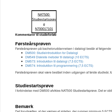
NAT500:
Studiestartsprøv
e
N700017101
Kommentarer til studieforløb
Førsteårsprøven
Førsteårsprøven på bacheloruddannelsen i datalogi består af følgende 
DM500: Studieintroduktion for Datalogi
DM549 Diskrete metoder til datalogi (10 ECTS)
DM573: Introduktion til datalogi (7,5 ECTS)
DM574: Introduktion til programmering (7,5 ECTS)
Førsteårsprøven skal være bestået inden udgangen af første studieår, 
Studiestartsprøve
I forbindelse med DM500 afvikles NAT500 Studiestartsprøve. Det er oblig
Bemærk
Det forudsættes, at der vælges et sidefag, der rummer minimum 5 ECTS