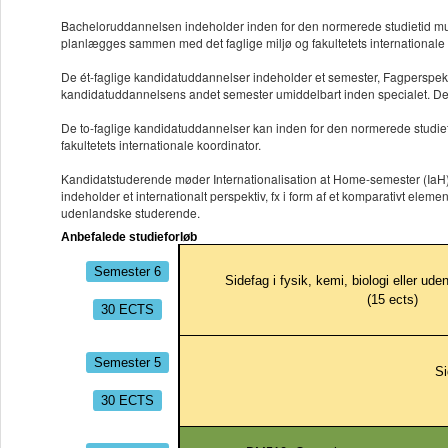
Bacheloruddannelsen indeholder inden for den normerede studietid mulig
planlægges sammen med det faglige miljø og fakultetets internationale 
De ét-faglige kandidatuddannelser indeholder et semester, Fagperspektiv
kandidatuddannelsens andet semester umiddelbart inden specialet. De st
De to-faglige kandidatuddannelser kan inden for den normerede studie
fakultetets internationale koordinator.
Kandidatstuderende møder Internationalisation at Home-semester (IaH) p
indeholder et internationalt perspektiv, fx i form af et komparativt ele
udenlandske studerende.
Anbefalede studieforløb
Semester 6
Sidefag i fysik, kemi, biologi eller ude
(
15
ects)
30 ECTS
Semester 5
Si
30 ECTS