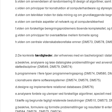
b.viden om anvendelsen af randomisering til design af algoritmer, samt
c.viden om principper for konstruktion af computerhardware og styres
d.viden om teknikker inden for data mining og om grundlæggende beg
e.viden om centrale aspekter af netværk og af computersikkerhed
f.viden om forskellige beregningsproblemers iboende kompleksitet, og 
g.viden om principper for oversættelse mellem formelle sprog
h.viden om centrale videnskabsteoretiske emner (DM573, DM578, DM
2.De konkrete
færdigheder
, der erhverves med en bachelorgrad i datalog
a.beskrive, analysere og løse datalogiske problemstillinger ved anven
støttediscipliner (DM549, DM579, DM574)
b.programmere i flere typer programmeringssprog (DM574, DM580, 
c.konstruere større softwaresystemer (DM574, DM576, DM575)
d.designe og implementere relationel databases (DM576)
e.analysere fordele og ulemper ved forskellige algoritmer, specielt 
f.træffe og begrunde fagligt relaterede beslutninger (DM510, DM5
g.beskrive, formulere og formidle problemstillinger og resultater til e
DM584, DM576, DM575, DM574)