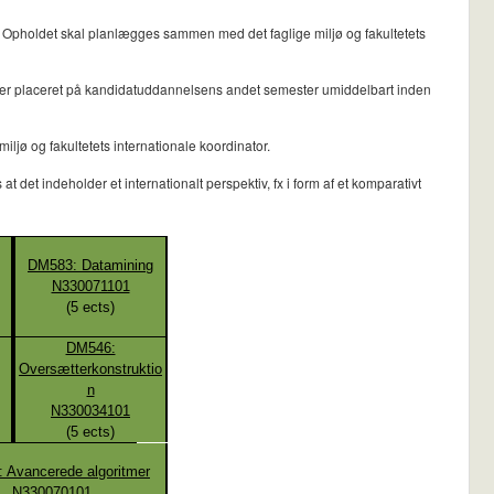
. Opholdet skal planlægges sammen med det faglige miljø og fakultetets
et er placeret på kandidatuddannelsens andet semester umiddelbart inden
jø og fakultetets internationale koordinator.
det indeholder et internationalt perspektiv, fx i form af et komparativt
DM583: Datamining
N330071101
(
5
ects)
DM546:
Oversætterkonstruktio
n
N330034101
(
5
ects)
 Avancerede algoritmer
N330070101