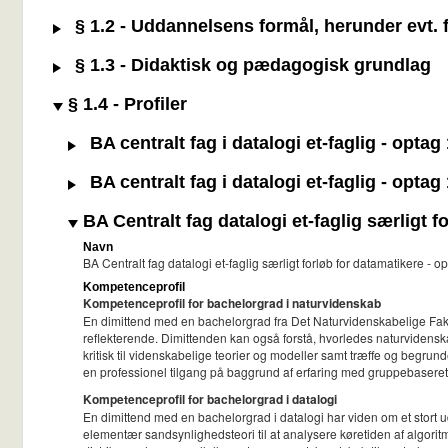
§ 1.2 - Uddannelsens formål, herunder evt. f
§ 1.3 - Didaktisk og pædagogisk grundlag
§ 1.4 - Profiler
BA centralt fag i datalogi et-faglig - opta
BA centralt fag i datalogi et-faglig - opta
BA Centralt fag datalogi et-faglig særligt 
Navn
BA Centralt fag datalogi et-faglig særligt forløb for datamatikere -
Kompetenceprofil
Kompetenceprofil for bachelorgrad i naturvidenskab
En dimittend med en bachelorgrad fra Det Naturvidenskabelige Fakul
reflekterende. Dimittenden kan også forstå, hvorledes naturvidens
kritisk til videnskabelige teorier og modeller samt træffe og begrun
en professionel tilgang på baggrund af erfaring med gruppebaseret
Kompetenceprofil for bachelorgrad i datalogi
En dimittend med en bachelorgrad i datalogi har viden om et stort u
elementær sandsynlighedsteori til at analysere køretiden af algor