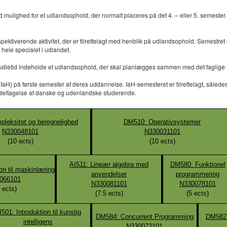
mulighed for et udlandsophold, der normalt placeres på det 4. – eller 5. semester
pektiverende aktivitet, der er tilrettelagt med henblik på udlandsophold. Semestr
 hele specialet i udlandet.
dietid indeholde et udlandsophold, der skal planlægges sammen med det faglige mil
 på første semester af deres uddannelse. IaH-semesteret er tilrettelagt, således at 
 deltagelse af danske og udenlandske studerende.
leksitet og beregnelighed
DM510: Operativsystemer
N330048101
N330031101
(
10
ects)
(
10
ects)
AI511: Lineær algebra med
DM580: Funktionel
on til maskinlæring
anvendelser
programmering
066101
N330081101
N330078101
ects)
(
7.5
ects)
(
5
ects)
I501: Introduktion til kunstig
DM584: Concurrent Programming
DM582:
intelligens
N330072101