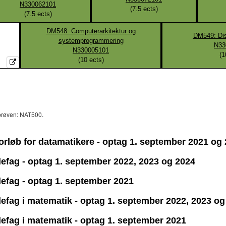
N330062101
(
7.5
ects)
(
7.5
ects)
DM548: Computerarkitektur og
DM549: Dis
systemprogrammering
N33
N330005101
(
1
(
10
ects)
sprøven: NAT500.
 forløb for datamatikere - optag 1. september 2021 og
idefag - optag 1. september 2022, 2023 og 2024
idefag - optag 1. september 2021
idefag i matematik - optag 1. september 2022, 2023 o
idefag i matematik - optag 1. september 2021