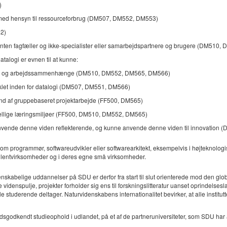
)
lt med hensyn til ressourceforbrug (DM507, DM552, DM553)
52)
il enten fagfæller og ikke-specialister eller samarbejdspartnere og brugere (DM510,
alogi er evnen til at kunne:
tudie- og arbejdssammenhænge (DM510, DM552, DM565, DM566)
dviklet inden for datalogi (DM507, DM551, DM566)
rund af gruppebaseret projektarbejde (FF500, DM565)
skellige læringsmiljøer (FF500, DM510, DM552, DM565)
 anvende denne viden reflekterende, og kunne anvende denne viden til innovation 
som programmør, softwareudvikler eller softwarearkitekt, eksempelvis i højteknolo
sulentvirksomheder og i deres egne små virksomheder.
denskabelige uddannelser på SDU er derfor fra start til slut orienterede mod den g
 videnspulje, projekter forholder sig ens til forskningslitteratur uanset oprindelses
e studerende deltager. Naturvidenskabens internationalitet bevirker, at alle instit
sgodkendt studieophold i udlandet, på et af de partneruniversiteter, som SDU har afta