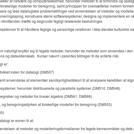
aspekter af netværk og computersikkerhed, herunder metoder til at forhindre og opd
rskellige modeller for beregning, samt principper for oversættelse mellem formelle 
ysere og løse datalogiske problemstillinger ved anvendelsen af metoder og modell
ammeringssprog, konstruere større softwaresystemer, designe og implementere en re
n dimittenden træffe og begrunde fagligt relaterede beslutninger.
tencer til at håndtere faglige og personlige relationer i ikke-danske kulturelle 
naturligt knytter sig til fagets metoder, herunder de metoder som anvendes i den 
ens og datavidenskab. Kurser nævnt i parentes bidrager til de anførte mål.
i er:
udviklet inden for datalogi (DM507)
samt anvendelse af elementær sandsynlighedsteori til at analysere køretiden af al
resystemer, herunder distribuerede og parallelle systemer (DM510, DM548)
 begreber og metoder fra lineær algebra (DM561, DM566)
 og beregningsstyrken af forskellige modeller for beregning (DM553)
65)
logi er evnen til at:
nvendelsen af metoder og modelleringsformalismer fra fagets kerneområder og dets