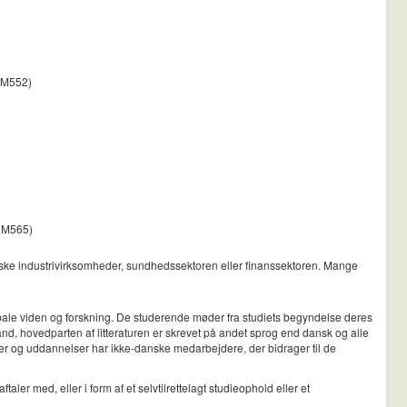
 DM552)
(DM565)
giske industrivirksomheder, sundhedssektoren eller finanssektoren. Mange
lobale viden og forskning. De studerende møder fra studiets begyndelse deres
land, hovedparten af litteraturen er skrevet på andet sprog end dansk og alle
utter og uddannelser har ikke-danske medarbejdere, der bidrager til de
ler med, eller i form af et selvtilrettelagt studieophold eller et