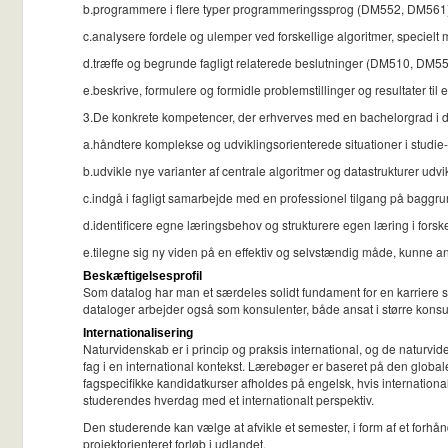
b.programmere i flere typer programmeringssprog (DM552, DM561
c.analysere fordele og ulemper ved forskellige algoritmer, specie
d.træffe og begrunde fagligt relaterede beslutninger (DM510, DM5
e.beskrive, formulere og formidle problemstillinger og resultater t
3.De konkrete kompetencer, der erhverves med en bachelorgrad i dat
a.håndtere komplekse og udviklingsorienterede situationer i s
b.udvikle nye varianter af centrale algoritmer og datastrukturer u
c.indgå i fagligt samarbejde med en professionel tilgang på bagg
d.identificere egne læringsbehov og strukturere egen læring i for
e.tilegne sig ny viden på en effektiv og selvstændig måde, kunne
Beskæftigelsesprofil
Som datalog har man et særdeles solidt fundament for en karriere 
dataloger arbejder også som konsulenter, både ansat i større kon
Internationalisering
Naturvidenskab er i princip og praksis international, og de naturvi
fag i en international kontekst. Lærebøger er baseret på den globale
fagspecifikke kandidatkurser afholdes på engelsk, hvis international
studerendes hverdag med et internationalt perspektiv.
Den studerende kan vælge at afvikle et semester, i form af et forhånd
projektorienteret forløb i udlandet.