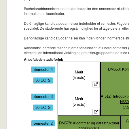
Bacheloruddannelsen indeholder inden for den normerede studietid 
internationale koordinator.
De ét-faglige kandidatuddannelser indeholder et semester, Fagpers
specialet. De studerende har også mulighed for at tage dele af eller
De to-faglige kandidatuddannelser kan inden for den normerede stu
Kandidatstuderende møder Internationalisation at Home-semester (IaH)
element, en international vinkling og projekter/gruppearbejde med
Anbefalede studieforløb
Semester 4
DM553: Komp
Merit
(
5
ects)
30 ECTS
Semester 3
AI512: Introdukti
Merit
N330
(
5
ects)
30 ECTS
(
7.5
A
Semester 2
DM578: Algoritmer og datastrukturer
N330063101