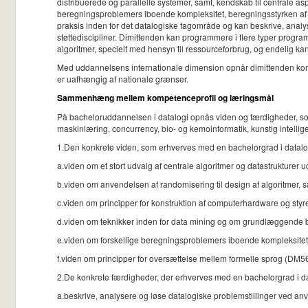
distribuerede og parallelle systemer, samt, kendskab til centrale 
beregningsproblemers iboende kompleksitet, beregningsstyrken af fo
praksis inden for det datalogiske fagområde og kan beskrive, anal
støttediscipliner. Dimittenden kan programmere i flere typer progr
algoritmer, specielt med hensyn til ressourceforbrug, og endelig ka
Med uddannelsens internationale dimension opnår dimittenden kompe
er uafhængig af nationale grænser.
Sammenhæng mellem kompetenceprofil og læringsmål
På bacheloruddannelsen i datalogi opnås viden og færdigheder, som 
maskinlæring, concurrency, bio- og kemoinformatik, kunstig intellig
1.Den konkrete viden, som erhverves med en bachelorgrad i datalog
a.viden om et stort udvalg af centrale algoritmer og datastrukturer 
b.viden om anvendelsen af randomisering til design af algoritmer, 
c.viden om principper for konstruktion af computerhardware og sty
d.viden om teknikker inden for data mining og om grundlæggende
e.viden om forskellige beregningsproblemers iboende kompleksitet,
f.viden om principper for oversættelse mellem formelle sprog (DM5
2.De konkrete færdigheder, der erhverves med en bachelorgrad i data
a.beskrive, analysere og løse datalogiske problemstillinger ved a