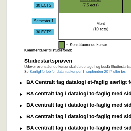
30 ECTS
(
7.5
ects)
Semester 1
Merit
(
10
ects)
30 ECTS
=
Konstituerende kurser
Kommentarer til studieforløb
Studiestartsprøven
Udover ovenstående kurser skal du deltage i og bestå Studiestart
Se
Særligt forløb for datamatiker per 1. september 2017 eller før.
BA Centralt fag datalogi et-faglig særligt
BA centralt fag i datalogi to-faglig med s
BA centralt fag i datalogi to-faglig med s
BA centralt fag i datalogi to-faglig med s
BA centralt fag i datalogi to-faglig med s