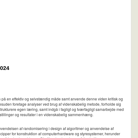
2024
en på en effektiv og selvstændig måde samt anvende denne viden kritisk og
esuden foretage analyser ved brug af videnskabelig metode, forholde sig
 strukturere egen læring, samt indgå i fagligt og tværfagligt samarbejde med
stillinger og resultater i en videnskabelig sammenhæng.
 anvendelsen af randomisering i design af algoritmer og anvendelse af
ncipper for konstruktion af computerhardware og styresystemer, herunder