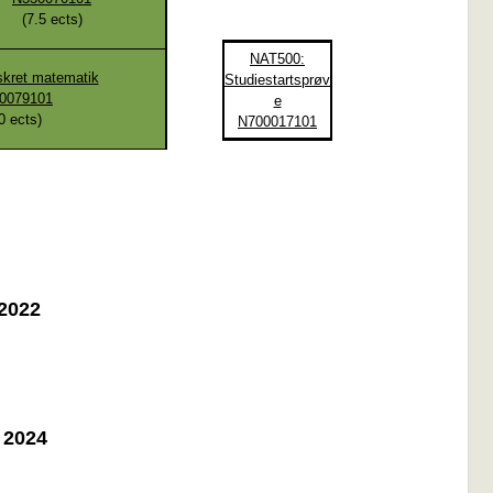
(
7.5
ects)
NAT500:
kret matematik
Studiestartsprøv
0079101
e
0
ects)
N700017101
 2022
g 2024