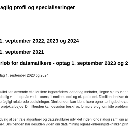
aglig profil og specialiseringer
g 1. september 2022, 2023 og 2024
g 1. september 2021
forløb for datamatikere - optag 1. september 2023 og 
 optag 1. september 2023 og 2024
tet kan anvende et eller flere fagområders teorier og metoder, tilegne sig ny vid
kabelig viden opnås ved et samspil mellem teori og eksperiment. Dimittenden kan d
de fagligt relaterede beslutninger. Dimittenden kan identificere egne læringsbehov,
 projektarbejde. Dimittenden kan desuden beskrive, formulere og formidle problem
dvalg af centrale algoritmer og datastrukturer udviklet inden for datalogi samt om
itmer. Dimittenden har desuden viden om data mining ogmaskinlæringsteknikker, pri