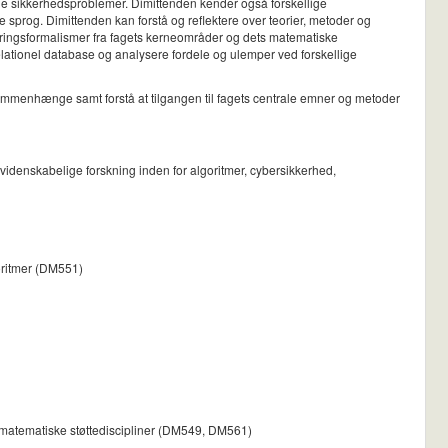
age sikkerhedsproblemer. Dimittenden kender også forskellige
sprog. Dimittenden kan forstå og reflektere over teorier, metoder og
eringsformalismer fra fagets kerneområder og dets matematiske
lationel database og analysere fordele og ulemper ved forskellige
sammenhænge samt forstå at tilgangen til fagets centrale emner og metoder
videnskabelige forskning inden for algoritmer, cybersikkerhed,
goritmer (DM551)
 matematiske støttediscipliner (DM549, DM561)