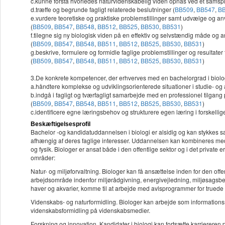
c.kunne forstå hvorledes naturvidenskabelig viden opnås ved et samspi
d.træffe og begrunde fagligt relaterede beslutninger (
BB509
,
BB547
,
B
e.vurdere teoretiske og praktiske problemstillinger samt udvælge og a
(
BB509
,
BB547
,
BB548
,
BB512
,
BB525
,
BB530
,
BB531
)
f.tilegne sig ny biologisk viden på en effektiv og selvstændig måde og
(
BB509
,
BB547
,
BB548
,
BB511
,
BB512
,
BB525
,
BB530
,
BB531
)
g.beskrive, formulere og formidle faglige problemstillinger og resultater
(
BB509
,
BB547
,
BB548
,
BB511
,
BB512
,
BB525
,
BB530
,
BB531
)
3.De konkrete kompetencer, der erhverves med en bachelorgrad i biologi
a.håndtere komplekse og udviklingsorienterede situationer i studie-
b.indgå i fagligt og tværfagligt samarbejde med en professionel tilgan
(
BB509
,
BB547
,
BB548
,
BB511
,
BB512
,
BB525
,
BB530
,
BB531
)
c.identificere egne læringsbehov og strukturere egen læring i forskellig
Beskæftigelsesprofil
Bachelor -og kandidatuddannelsen i biologi er alsidig og kan stykkes 
afhængig af deres faglige interesser. Uddannelsen kan kombineres med 
og fysik. Biologer er ansat både i den offentlige sektor og i det privat
områder:
Natur- og miljøforvaltning. Biologer kan få ansættelse inden for den offe
arbejdsområde indenfor miljørådgivning, energivejledning, miljøsagsb
haver og akvarier, komme til at arbejde med avlsprogrammer for truede a
Videnskabs- og naturformidling. Biologer kan arbejde som informations
videnskabsformidling på videnskabsmedier.
Forskning og innovation. Kandidater i biologi kan fortsætte karriereren