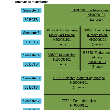
Anbefalede studieforløb
Semester 6
BABB501: Bachelorprojekt i
N100006101
30 ECTS
(
15
ects)
BMB504: Fundamental
BB526: Elementæ
Semester 5
Molekylær Biologi
økotoksikologi
N200031101
N100009101
30 ECTS
(
5
ects)
(
5
ects)
BB548: Feltkursus 
Semester 4
BB509: Mikrobiologi
økologi
N100038101
N100060101
30 ECTS
(
5
ects)
(
5
ects)
Semester 3
BB531: Planter, protister og svampe
N100064101
30 ECTS
(
10
ects)
Semester 2
FF501: Førsteårsprojekt
N700006101