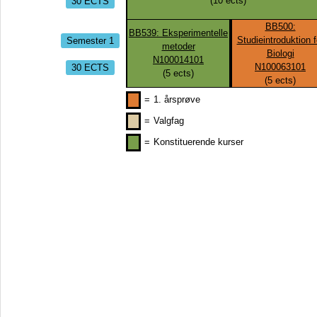
30 ECTS
(
10
ects)
BB500:
BB539: Eksperimentelle
Semester 1
Studieintroduktion f
metoder
Biologi
N100014101
30 ECTS
N100063101
(
5
ects)
(
5
ects)
=
1. årsprøve
=
Valgfag
=
Konstituerende kurser