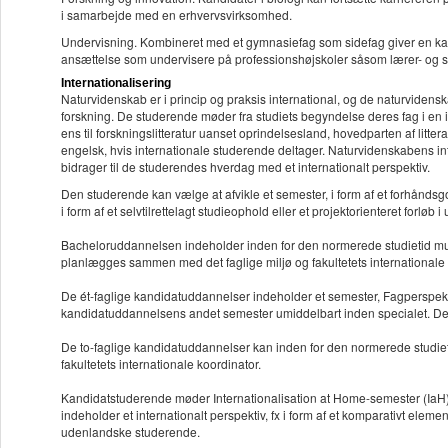
i samarbejde med en erhvervsvirksomhed.
Undervisning. Kombineret med et gymnasiefag som sidefag giver en kandid
ansættelse som undervisere på professionshøjskoler såsom lærer- og
Internationalisering
Naturvidenskab er i princip og praksis international, og de naturvidens
forskning. De studerende møder fra studiets begyndelse deres fag i en i
ens til forskningslitteratur uanset oprindelsesland, hovedparten af litt
engelsk, hvis internationale studerende deltager. Naturvidenskabens inte
bidrager til de studerendes hverdag med et internationalt perspektiv.
Den studerende kan vælge at afvikle et semester, i form af et forhåndsgo
i form af et selvtilrettelagt studieophold eller et projektorienteret forløb i
Bacheloruddannelsen indeholder inden for den normerede studietid mulig
planlægges sammen med det faglige miljø og fakultetets internationale 
De ét-faglige kandidatuddannelser indeholder et semester, Fagperspektiv
kandidatuddannelsens andet semester umiddelbart inden specialet. De st
De to-faglige kandidatuddannelser kan inden for den normerede studie
fakultetets internationale koordinator.
Kandidatstuderende møder Internationalisation at Home-semester (IaH) p
indeholder et internationalt perspektiv, fx i form af et komparativt ele
udenlandske studerende.