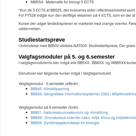
MM554: Matematik for biologi 5 ECTS
*Kun de 5 ECTS af BB525, der evalueres sidst i efterårssemestret samt 
For FY528 indgår kun den skriftlige eksamen på 4 ECTS, som en del af 
Kurser der udgør førsteårsprøven er markeret med orange ovenfor. Først
uddannelsen.
Studiestartsprøve
I forbindelse med BB500 afvikles NAT500: Studiestartsprøve. Der gives ik
Valgfagsmoduler på 5. og 6.semester
I valgfagsmodulerne
kan indgå alle BB5XX-, BB8XX- og IABB5XX-kurser,
Derudover kan følgende kurser indgå i Valgfagsmodulet:
Valgfagsmodul - 5.semester (efterår) :
BB845: Klimatilpasning
BB836: Geografiske Informationssystemer (GIS) i Miljøforvaltnin
Valgfagsmodul på 6.semester (forår)
BB801: Naturressourceøkonomi og -forvaltning
BB849: Dronekursus indenfor natur, miljø, klima og miljøteknol
BB856: Dyreforsøgskundskab for biologer