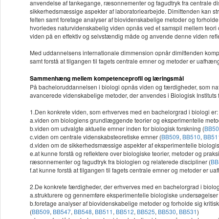
anvendelse af tankegange, ræsonnementer og fagudtryk fra centrale di
sikkerhedsmæssige aspekter af laboratoriearbejde. Dimittenden kan str
felten samt foretage analyser af biovidenskabelige metoder og forholde si
hvorledes naturvidenskabelig viden opnås ved et samspil mellem teori o
viden på en effektiv og selvstændig måde og anvende denne viden refl
Med uddannelsens internationale dimmension opnår dimittenden kompete
samt forstå at tilgangen til fagets centrale emner og metoder er uafhæn
Sammenhæng mellem kompetenceprofil og læringsmål
På bacheloruddannelsen i biologi opnås viden og færdigheder, som naturl
avancerede videnskabelige metoder, der anvendes i Biologisk Instituts f
1.Den konkrete viden, som erhverves med en bachelorgrad i biologi er:
a.viden om biologiens grundlæggende teorier og eksperimentelle meto
b.viden om udvalgte aktuelle emner inden for biologisk forskning (
BB50
c.viden om centrale videnskabsteoretiske emner (
BB509
,
BB510
,
BB51
d.viden om de sikkerhedsmæssige aspekter af eksperimentelle biologi
e.at kunne forstå og reflektere over biologiske teorier, metoder og pra
ræsonnementer og fagudtryk fra biologien og relaterede discipliner (
BB
f.at kunne forstå at tilgangen til fagets centrale emner og metoder er 
2.De konkrete færdigheder, der erhverves med en bachelorgrad i biologi 
a.strukturere og gennemføre eksperimentelle biologiske undersøgelser i 
b.foretage analyser af biovidenskabelige metoder og forholde sig kritisk 
(
BB509
,
BB547
,
BB548
,
BB511
,
BB512
,
BB525
,
BB530
,
BB531
)