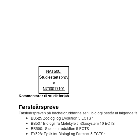
NAT500:
Studiestartsprøv
e
N700017101
Kommentarer til studieforløb
Førsteårsprøve
Førsteårsprøven på bacheloruddannelsen i biologi består af følgende f
BB525 Zoologi og Evolution 5 ECTS *
BB537 Biologi fra Molekyle til Økosystem 10 ECTS
BB500: Studieintroduktion 5 ECTS
FY528: Fysik for Biologi og Farmaci 5 ECTS*