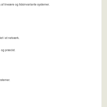
 af lineære og tidsinvariante systemer.
t i et netværk.
 og præcist.
ystemer.