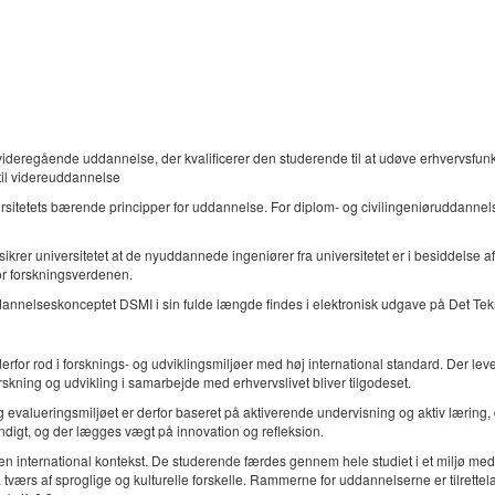
deregående uddannelse, der kvalificerer den studerende til at udøve erhvervsfunkt
til videreuddannelse
ersitetets bærende principper for uddannelse. For diplom- og civilingeniøruddann
er universitetet at de nyuddannede ingeniører fra universitetet er i besiddelse a
or forskningsverdenen.
nnelseskonceptet DSMI i sin fulde længde findes i elektronisk udgave på Det Tek
rfor rod i forsknings- og udviklingsmiljøer med høj international standard. Der le
skning og udvikling i samarbejde med erhvervslivet bliver tilgodeset.
valueringsmiljøet er derfor baseret på aktiverende undervisning og aktiv læring, d
ndigt, og der lægges vægt på innovation og refleksion.
n international kontekst. De studerende færdes gennem hele studiet i et miljø med
å tværs af sproglige og kulturelle forskelle. Rammerne for uddannelserne er tilrett