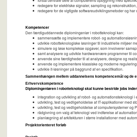
forstå centrale dele af computerens opbygning med specifi
redegøre for elektriske signaler, sampling og rekonstruktion,
redegøre for de vigtigste softwareudviklingsmetoder og har o
Kompetencer
Den færdiguddannede diplomingeniør i robotteknologi kan:
sammensætte og implementere robot- og automationsløsninge
udvikle robotteknologiske løsninger til industrielle miljøer
simulere og løse komplekse opgaver, som involverer samspill
samt analysere og udvikle hardwarenære programmer til c
anvende sine færdigheder til at analysere, designe og real
anvende og implementere klassiske og moderne reguleringste
udvikle it-løsninger på baggrund af en specifikation.
Sammenhængen mellem uddannelsens kompetencemål og de enk
Erhvervskompetence
Diplomingeniøren i robotteknologi skal kunne bestride jobs inden
integration og udvikling af robot- og automationsteknologi i
udvikling, test og vedligeholdelse af IT-applikationer med s
udvikling, test og vedligeholdelse af computersystemer og P
rådgivning om valg af teknologi ved indførelse af automation
planlægning af arkitekturen i større installationer med auto
Projektorienteret forløb