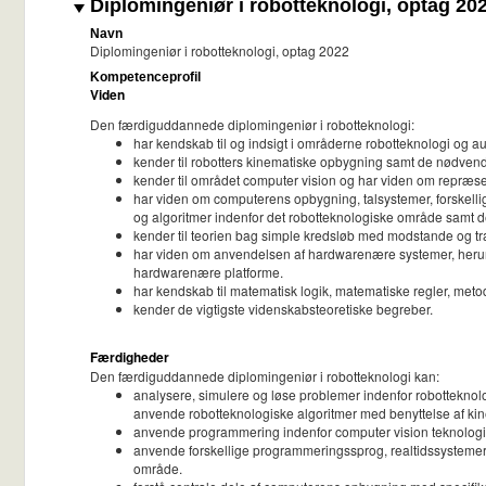
Diplomingeniør i robotteknologi, optag 20
Navn
Diplomingeniør i robotteknologi, optag 2022
Kompetenceprofil
Viden
Den færdiguddannede diplomingeniør i robotteknologi:
har kendskab til og indsigt i områderne robotteknologi og 
kender til robotters kinematiske opbygning samt de nødvend
kender til området computer vision og har viden om repræsent
har viden om computerens opbygning, talsystemer, forskelli
og algoritmer indenfor det robotteknologiske område samt d
kender til teorien bag simple kredsløb med modstande og tra
har viden om anvendelsen af hardwarenære systemer, herunde
hardwarenære platforme.
har kendskab til matematisk logik, matematiske regler, met
kender de vigtigste videnskabsteoretiske begreber.
Færdigheder
Den færdiguddannede diplomingeniør i robotteknologi kan:
analysere, simulere og løse problemer indenfor robottekno
anvende robotteknologiske algoritmer med benyttelse af kine
anvende programmering indenfor computer vision teknologier 
anvende forskellige programmeringssprog, realtidssystemer
område.