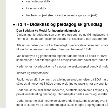
værkstedspraktik
ingeniørpraktik
bachelorprojekt (fremover benævnt afgangsprojekt).
§ 1.4 - Didaktisk og pædagogisk grundlag
Den Syddanske Model for Ingeniøruddannelser
Diplomingeniøruddannelsen er en professions- og udviklingsbaseret vi
Formålet med uddannelsen er desuden at kvalificere den studerende 
Alle uddannelser på SDU er tilrettelagt i overensstemmelse med univ
Model for Ingeniøruddannelser', fremover benævnt DSMI.
Ved at udbyde og gennemføre ingeniøruddannelser på basis af DSMI sikr
kompetencer, der efterspørges på arbejdsmarkedet såvel som inden f
Nedenfor er hovedpunkterne fra uddannelseskonceptet gengivet - udda
Indhold og kompetencer
Fagligheden står i centrum, og alle ingeniøruddannelser på SDU har de
således at hensynet til både grundforskning og praksisnær anvendt for
Uddannelserne skal skabe moderne, helstøbte ingeniører. Lærings- og e
projektorienteret og tværfagligt. Der arbejdes både i teams og selvstæ
Uddannelserne skal modne de studerende til at kunne løse opgaver i e
løbet af studiet vil de studerende også skulle indgå i projektgrupper p