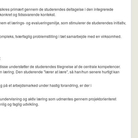
 sikres primært gennem de studerendes deltagelse i den integrerede
 konkret og tidssvarende kontekst.
m et lærings- og evalueringsmiljø, som stimulerer de studerendes initiativ,
kompleks, tværfaglig problemstilling i tæt samarbejde med en virksomhed.
:
 disse understøtter de studerendes tilegnelse af de centrale kompetencer.
en læring. Den studerende "lærer at lære", så han/hun senere hurtigt kan
ng på et arbejdsmarked under hastig forandring, er der i
 undervisning og aktiv læring som udmøntes gennem projektorienteret
ig og faglig udvikling.