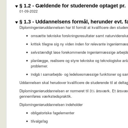
§ 1.2 - Gældende for studerende optaget pr.
01-09-2022
§ 1.3 - Uddannelsens formål, herunder evt. fa
Diplomingeniøruddannelsen har til formål at kvalificere den studere
omsætte tekniske forskningsresultater samt naturvidenskab
kritisk tilegne sig ny viden inden for relevante ingeniørmæ
selvstændigt løse forekommende ingeniørmæssige arbejd
planlægge, realisere og styre tekniske og teknologiske a
problemer.
indgå i samarbejds- og ledelsesmæssige funktioner og sa
Uddannelsen skal herudover kvalificere de studerende til at delta
Diplomingeniøruddannelsen er normeret til 3½ årsværk. Et årsvær
gennemføres værkstedspraktik.
Diplomingeniøruddannelsen indeholder
obligatoriske fagelementer
tilvalgsfag