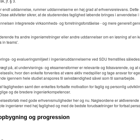
, jf. § 3.
ter endt uddannelse, rummer uddannelserne en høj grad af erhvervsrelevans. Dette
sse aktiviteter sikrer, at de studerendes faglighed løbende bringes i anvendelse i
nnelsen integrerede virksomheds- og forretningsforståelse - og mere generelt genne
uderende fra andre ingeniørretninger eller andre uddannelser om en løsning af en 
 in teams'.
rings- og evalueringsmiljøet i ingeniøruddannelserne ved SDU fremstilles således
de vægt på, at undervisnings- og eksamensformer er relevante og tidssvarende, og at
lsesliv, hvor den enkelte forventes at være aktiv medspiller og tage ansvar for eg
ende igennem hele studiet anspores til selvstændighed såvel som til samarbejde.
 fagligheden samt den enkeltes fortsatte motivation for faglig og personlig udvikli
aglige og de bredere ingeniørkompetencer.
nnelsesforløb med gode erhvervsmuligheder her og nu. Nøgleordene er aktiverende
e ingeniører med høj faglighed og med de bedste forudsætninger for fortsat personl
 opbygning og progression