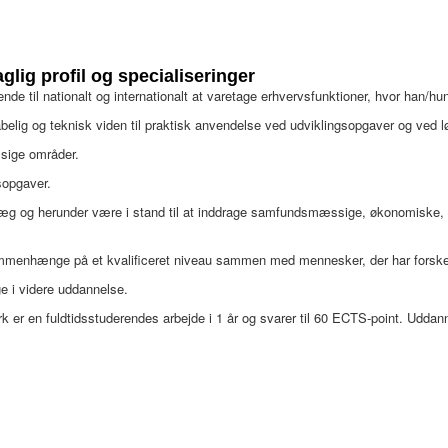
glig profil og specialiseringer
nde til nationalt og internationalt at varetage erhvervsfunktioner, hvor han/hu
elig og teknisk viden til praktisk anvendelse ved udviklingsopgaver og ved l
ssige områder.
sopgaver.
nlæg og herunder være i stand til at inddrage samfundsmæssige, økonomiske, 
mmenhænge på et kvalificeret niveau sammen med mennesker, der har forskel
ge i videre uddannelse.
k er en fuldtidsstuderendes arbejde i 1 år og svarer til 60 ECTS-point. Udda