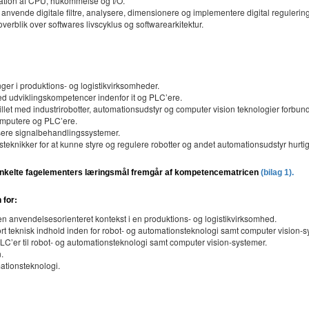
kation af CPU, hukommelse og I/O.
 anvende digitale filtre, analysere, dimensionere og implementere digital regulering
verblik over softwares livscyklus og softwarearkitektur.
r i produktions- og logistikvirksomheder.
 med udviklingskompetencer indenfor it og PLC’ere.
et med industrirobotter, automationsudstyr og computer vision teknologier forbunde
omputere og PLC’ere.
isere signalbehandlingssystemer.
knikker for at kunne styre og regulere robotter og andet automationsudstyr hurtig
elte fagelementers læringsmål fremgår af kompetencematricen
(bilag 1).
 for:
 en anvendelsesorienteret kontekst i en produktions- og logistikvirksomhed.
tort teknisk indhold inden for robot- og automationsteknologi samt computer vision-s
LC’er til robot- og automationsteknologi samt computer vision-systemer.
.
mationsteknologi.