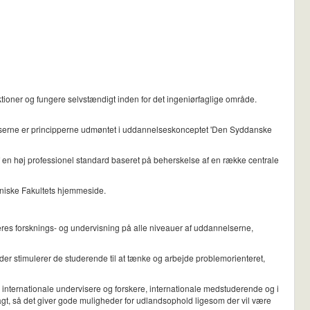
ioner og fungere selvstændigt inden for det ingeniørfaglige område.
elserne er principperne udmøntet i uddannelseskonceptet 'Den Syddanske
f en høj professionel standard baseret på beherskelse af en række centrale
niske Fakultets hjemmeside.
veres forsknings- og undervisning på alle niveauer af uddannelserne,
er stimulerer de studerende til at tænke og arbejde problemorienteret,
 internationale undervisere og forskere, internationale medstuderende og i
elagt, så det giver gode muligheder for udlandsophold ligesom der vil være