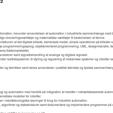
22
automation, herunder anvendelsen af automation i industrielle sammenhænge med bru
ige simuleringsværktøjer og matematiske værktøjer til beskrivelsen af denne.
ationen af det digitale billede, kameraets model, simple operationer på billeder sa
ge programmeringssprog, objektorienteret programmering, UML, designmønstre, itera
eres tidskompleksitet.
nsistorer samt signalbehandling af analoge og digitale signaler.
r realtidssystemer, til styring og regulering af mekaniske systemer og robotter s
oder og teknikker samt deres anvendelse i praktisk tekniske og fysiske sammenhæn
logi og automation med henblik på integration af robotter i netværksbaserede aut
matiske modeller for robotter.
i robotteknologiske løsninger til brug for industriel automation.
, algoritmer og datastrukturer samt dokumentere og implementere programmer på c