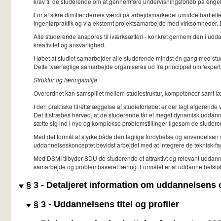
krav til de studerende om at gennemføre undervisningsforløb på engelsk
For at sikre dimittendernes værdi på arbejdsmarkedet umiddelbart ef
ingeniørpraktik og via eksternt projektsamarbejde med virksomheder. Di
Alle studerende anspores til iværksætteri - konkret gennem den i udda
kreativitet og ansvarlighed.
I løbet af studiet samarbejder alle studerende mindst én gang med st
Dette tværfaglige samarbejde organiseres ud fra princippet om 'experts
Struktur og læringsmiljø
Overordnet kan samspillet mellem studiestruktur, kompetencer samt læ
I den praktiske tilrettelæggelse af studieforløbet er der lagt afgøren
Det tilstræbes herved, at de studerende får et meget dynamisk uddanne
sætte sig ind i nye og komplekse problemstillinger ligesom de studer
Med det formål at styrke både den faglige fordybelse og anvendelsen af
uddannelseskonceptet bevidst arbejdet med at integrere de teknisk-f
Med DSMI tilbyder SDU de studerende et attraktivt og relevant udda
samarbejde og problembaseret læring. Formålet er at uddanne helstøbt
§ 3 - Detaljeret information om uddannelsens
§ 3 - Uddannelsens titel og profiler