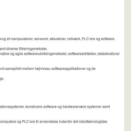
g af manipulatorer, sensorer, aktuatorer, netværk, PLC’ere og software.
mt diverse filtreringsmetoder.
tive og agile softwareudviklingsmetoder, softwarearkitektur, datastrukturer
amt samspillet mellem højniveau softwareapplikationer og de
ge.
omationssystemer, konstruere software og hardwarenære systemer samt
omputere og PLC’ere til anvendelse indenfor det robotteknologiske