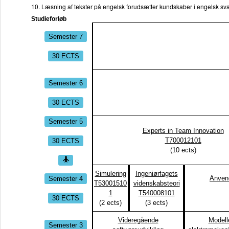
10. Læsning af tekster på engelsk forudsætter kundskaber i engelsk s
Studieforløb
Semester 7
30 ECTS
Semester 6
30 ECTS
Semester 5
Experts in Team Innovation
30 ECTS
T700012101
(
10
ects)
Simulering
Ingeniørfagets
Semester 4
Anvend
T53001510
videnskabsteori
1
T540008101
30 ECTS
(
2
ects)
(
3
ects)
Videregående
Modelle
Semester 3