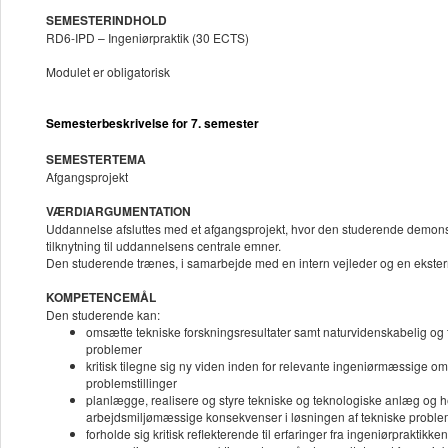
SEMESTERINDHOLD
RD6-IPD – Ingeniørpraktik (30 ECTS)
Modulet er obligatorisk
Semesterbeskrivelse for 7. semester
SEMESTERTEMA
Afgangsprojekt
VÆRDIARGUMENTATION
Uddannelse afsluttes med et afgangsprojekt, hvor den studerende demonstre
tilknytning til uddannelsens centrale emner.
Den studerende trænes, i samarbejde med en intern vejleder og en ekster
KOMPETENCEMÅL
Den studerende kan:
omsætte tekniske forskningsresultater samt naturvidenskabelig og t
problemer
kritisk tilegne sig ny viden inden for relevante ingeniørmæssige 
problemstillinger
planlægge, realisere og styre tekniske og teknologiske anlæg og 
arbejdsmiljømæssige konsekvenser i løsningen af tekniske proble
forholde sig kritisk reflekterende til erfaringer fra ingeniørpraktikken