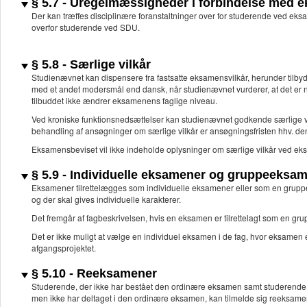
§ 5.7 - Uregelmæssigheder i forbindelse med 
Der kan træffes disciplinære foranstaltninger over for studerende ved ek
overfor studerende ved SDU.
§ 5.8 - Særlige vilkår
Studienævnet kan dispensere fra fastsatte eksamensvilkår, herunder tilbyde
med et andet modersmål end dansk, når studienævnet vurderer, at det er nø
tilbuddet ikke ændrer eksamenens faglige niveau.
Ved kroniske funktionsnedsættelser kan studienævnet godkende særlige vi
behandling af ansøgninger om særlige vilkår er ansøgningsfristen hhv. d
Eksamensbeviset vil ikke indeholde oplysninger om særlige vilkår ved ek
§ 5.9 - Individuelle eksamener og gruppeeksa
Eksamener tilrettelægges som individuelle eksamener eller som en gruppe
og der skal gives individuelle karakterer.
Det fremgår af fagbeskrivelsen, hvis en eksamen er tilrettelagt som en g
Det er ikke muligt at vælge en individuel eksamen i de fag, hvor eksamen 
afgangsprojektet.
§ 5.10 - Reeksamener
Studerende, der ikke har bestået den ordinære eksamen samt studerende d
men ikke har deltaget i den ordinære eksamen, kan tilmelde sig reeksame