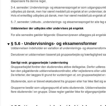
dispensere fra denne regel.
3-4. semester: Undervisnings- og eksamenssproget er som udgangspunktet 
udbydes på dansk, men har været meddelt på engelsk af en underviser, de
Hvis et enkeltfag udbydes på dansk, men har været meddelt på engelsk af
5.-7. semester: Udbuds-, undervisnings- og eksamenssproget for alle fag
Uddannelser der udbydes eller undervises på engelsk
For alle semestre gælder følgende: Eksamen/prøven aflægges på engelsk
§ 5.6 - Undervisnings- og eksamensformer
Uddannelsen indeholder en variation af undervisnings- og eksamensformer
Derudover er uddannelsen baseret på gruppearbejde og tværfaglighed sa
Særligt vedr. gruppearbejde i undervisning
Gruppearbejdet fordrer den studerendes aktive deltagelse. Derfor udføres a
kan den pågældende uddannelseskoordinator, efter vejlederens eller uddan
De kriterier, der lægges til grund for vurderingen af, om gruppearbejdet er
Studerende, som er blevet ekskluderet fra gruppen eller har ikke fået sig 
Grupperne består som udgangspunkt af seks studerende. Uddannelseslederen
flere studerende i en gruppe. Disse regler gælder ikke for afgangsprojekt