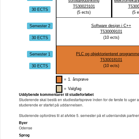
softwareudvikling
elektromekan
T530023101
T5300
30 ECTS
(
5
ects)
(
5
e
Semester 2
Software design i C++
T530009101
30 ECTS
(
10
ects)
Semester 1
PLC og objektorienteret programme
T530018101
30 ECTS
(
10
ects)
=
1. årsprøve
=
Valgfag
Uddybende kommentarer til studieforløbet
Studerende skal bestå en studiestartsprøve inden for de første to uger 
studerende er startet på uddannelsen.
Studerende opfordres til at afvikle 5. semester på et udenlandsk partne
Byer
Odense
Sprog