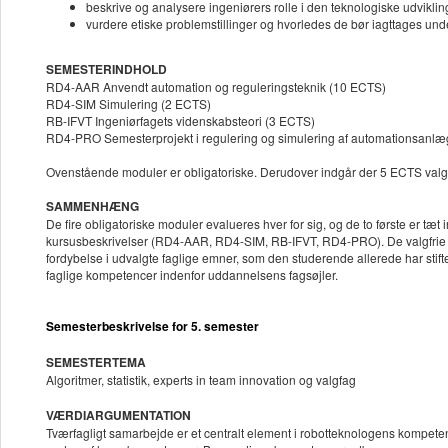
beskrive og analysere ingeniørers rolle i den teknologiske udviklin
vurdere etiske problemstillinger og hvorledes de bør iagttages un
SEMESTERINDHOLD
RD4-AAR Anvendt automation og reguleringsteknik (10 ECTS)
RD4-SIM Simulering (2 ECTS)
RB-IFVT Ingeniørfagets videnskabsteori (3 ECTS)
RD4-PRO Semesterprojekt i regulering og simulering af automationsanl
Ovenstående moduler er obligatoriske. Derudover indgår der 5 ECTS valg
SAMMENHÆNG
De fire obligatoriske moduler evalueres hver for sig, og de to første er tæt
kursusbeskrivelser (RD4-AAR, RD4-SIM, RB-IFVT, RD4-PRO). De valgfrie ku
fordybelse i udvalgte faglige emner, som den studerende allerede har sti
faglige kompetencer indenfor uddannelsens fagsøjler.
Semesterbeskrivelse for 5. semester
SEMESTERTEMA
Algoritmer, statistik, experts in team innovation og valgfag
VÆRDIARGUMENTATION
Tværfagligt samarbejde er et centralt element i robotteknologens kompete