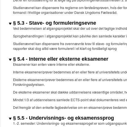
Studienævnet kan dispensere fra reglerne om førsteårsprøven, hvis der for
formand i frivillige organisationer under Dansk Ungdoms Fællesråd.
§ 5.3 - Stave- og formuleringsevne
Ved bedømmelsen af afgangsprojektet skal der ud over det faglige indho
Sprogbehandlingen i afgangsprojektet kan påvirke den samlede karakter i
Studienævnet kan dispensere fra ovennævnte krav til stave- og formuleri
rapporter skal dog altid være formuleret i et klart og forståeligt sprog
§ 5.4 - Interne eller eksterne eksamener
Eksamener kan enten være interne eller eksterne.
Interne eksamener/prøver bedømmes af en eller flere af universitetets und
Eksterne eksamener/prøver bedømmes af en eller flere af universitetets u
Forskningsstyrelsen.
De eksterne eksamener skal dække uddannelsens væsentlige områder, he
Mindst 1/3 af uddannelsens samlede ECTS-point skal dokumenteres ved ek
Det fremgår af den enkelte fagbeskrivelse om en eksamen/prøve bedømmes
§ 5.5 - Undervisnings- og eksamenssprog
1.-2. semester: Undervisnings- og eksamenssproget er som udgangspunkt 