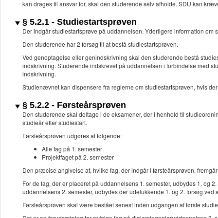
kan drages til ansvar for, skal den studerende selv afholde. SDU kan kræv
§ 5.2.1 - Studiestartsprøven
Der indgår studiestartsprøve på uddannelsen. Yderligere information om s
Den studerende har 2 forsøg til at bestå studiestartsprøven.
Ved genoptagelse eller genindskrivning skal den studerende bestå studiest
indskrivning. Studerende indskrevet på uddannelsen i forbindelse med studie
indskrivning.
Studienævnet kan dispensere fra reglerne om studiestartsprøven, hvis der
§ 5.2.2 - Førsteårsprøven
Den studerende skal deltage i de eksamener, der i henhold til studieordni
studieår efter studiestart.
Førsteårsprøven udgøres af følgende:
Alle fag på 1. semester
Projektfaget på 2. semester
Den præcise angivelse af, hvilke fag, der indgår i førsteårsprøven, fremgå
For de fag, der er placeret på uddannelsens 1. semester, udbydes 1. og 2.
uddannelsens 2. semester, udbydes der udelukkende 1. og 2. forsøg ved so
Førsteårsprøven skal være bestået senest inden udgangen af første studieå
Det er en forudsætning for at følge fag på diplomingeniøruddannelsen 3. se