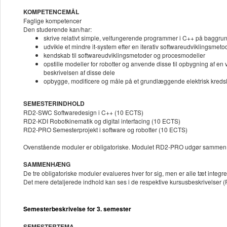
KOMPETENCEMÅL
Faglige kompetencer
Den studerende kan/har:
skrive relativt simple, velfungerende programmer i C++ på baggrund
udvikle et mindre it-system efter en iterativ softwareudviklingsmeto
kendskab til softwareudviklingsmetoder og procesmodeller
opstille modeller for robotter og anvende disse til opbygning af 
beskrivelsen af disse dele
opbygge, modificere og måle på et grundlæggende elektrisk kredslø
SEMESTERINDHOLD
RD2-SWC Softwaredesign i C++ (10 ECTS)
RD2-KDI Robotkinematik og digital interfacing (10 ECTS)
RD2-PRO Semesterprojekt i software og robotter (10 ECTS)
Ovenstående moduler er obligatoriske. Modulet RD2-PRO udgør sammen 
SAMMENHÆNG
De tre obligatoriske moduler evalueres hver for sig, men er alle tæt integr
Det mere detaljerede indhold kan ses i de respektive kursusbeskrivels
Semesterbeskrivelse for 3. semester
SEMESTERTEMA