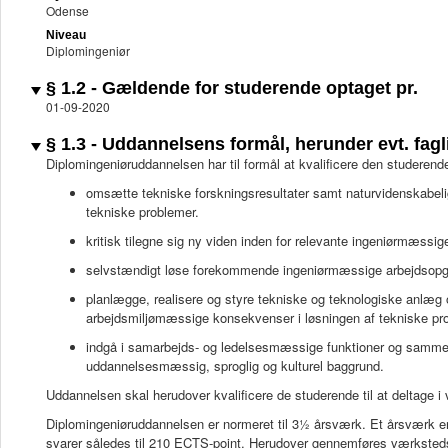
Odense
Niveau
Diplomingeniør
§ 1.2 - Gældende for studerende optaget pr.
01-09-2020
§ 1.3 - Uddannelsens formål, herunder evt. fagli
Diplomingeniøruddannelsen har til formål at kvalificere den studerende 
omsætte tekniske forskningsresultater samt naturvidenskabelig
tekniske problemer.
kritisk tilegne sig ny viden inden for relevante ingeniørmæssig
selvstændigt løse forekommende ingeniørmæssige arbejdsopg
planlægge, realisere og styre tekniske og teknologiske anlæg
arbejdsmiljømæssige konsekvenser i løsningen af tekniske pr
indgå i samarbejds- og ledelsesmæssige funktioner og samme
uddannelsesmæssig, sproglig og kulturel baggrund.
Uddannelsen skal herudover kvalificere de studerende til at deltage i
Diplomingeniøruddannelsen er normeret til 3½ årsværk. Et årsværk er
svarer således til 210 ECTS-point. Herudover gennemføres værksted