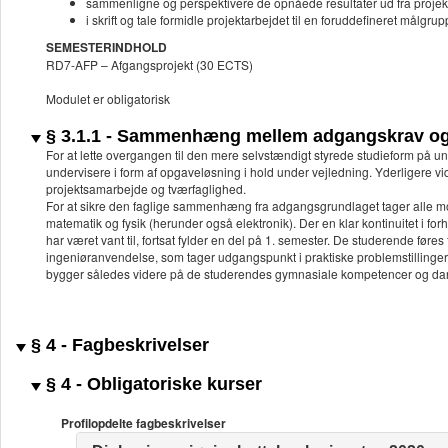
sammenligne og perspektivere de opnåede resultater ud fra proj
i skrift og tale formidle projektarbejdet til en foruddefineret målgru
SEMESTERINDHOLD
RD7-AFP – Afgangsprojekt (30 ECTS)
Modulet er obligatorisk
§ 3.1.1 - Sammenhæng mellem adgangskrav og 
For at lette overgangen til den mere selvstændigt styrede studieform på uni
undervisere i form af opgaveløsning i hold under vejledning. Yderligere 
projektsamarbejde og tværfaglighed.
For at sikre den faglige sammenhæng fra adgangsgrundlaget tager alle 
matematik og fysik (herunder også elektronik). Der en klar kontinuitet i f
har været vant til, fortsat fylder en del på 1. semester. De studerende føre
ingeniøranvendelse, som tager udgangspunkt i praktiske problemstillinger,
bygger således videre på de studerendes gymnasiale kompetencer og dann
§ 4 - Fagbeskrivelser
§ 4 - Obligatoriske kurser
Profilopdelte fagbeskrivelser