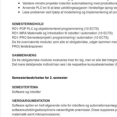
Validere mindre projekter indenfor automatisering med produktion
Anvende PLC’en til at løse udviklingsopgaver i forskellige sprog v
Løse problemer ved hjælp af modellering og implementering af co
SEMESTERINDHOLD
RD1-POP PLC og objektorienteret programmering (10 ECTS)
RD1-MRA Matematik og introduktion til robotter i automation (10 ECTS)
RD1-PRO Semesterprojekt i programmering i automation (10 ECTS)
De tre ovennævnte moduler, som alle er obligatoriske, udgør sammen med
PRO) førsteårsprøven
SAMMENHÆNG
De tre obligatoriske moduler evalueres hver for sig, men er alle tæt integr
Det mere detaljerede indhold kan ses i de respektive kursusbeskrivel
Semesterbeskrivelse for 2. semester
SEMESTERTEMA
Software og robotter
VÆRDIARGUMENTATION
Software spiller en helt afgørende rolle for robotters og automationsanlægs
softwareudviklingsdisciplinens væsentligste præmisser. Disse suppleres
matematik samt mikroprocessorer.