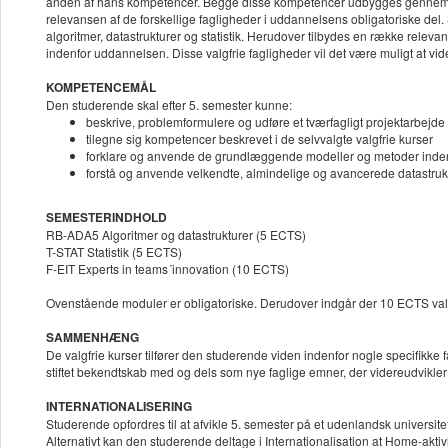
anden af hans kompetencer. Begge disse kompetencer udbygges gennem d
relevansen af de forskellige fagligheder i uddannelsens obligatoriske 
algoritmer, datastrukturer og statistik. Herudover tilbydes en række releva
indenfor uddannelsen. Disse valgfrie fagligheder vil det være muligt at vi
KOMPETENCEMÅL
Den studerende skal efter 5. semester kunne:
beskrive, problemformulere og udføre et tværfagligt projektarbe
tilegne sig kompetencer beskrevet i de selvvalgte valgfrie kurser
forklare og anvende de grundlæggende modeller og metoder indenfo
forstå og anvende velkendte, almindelige og avancerede datastrukt
SEMESTERINDHOLD
RB-ADA5 Algoritmer og datastrukturer (5 ECTS)
T-STAT Statistik (5 ECTS)
F-EIT Experts in teams´innovation (10 ECTS)
Ovenstående moduler er obligatoriske. Derudover indgår der 10 ECTS va
SAMMENHÆNG
De valgfrie kurser tilfører den studerende viden indenfor nogle specifikke
stiftet bekendtskab med og dels som nye faglige emner, der videreudvikle
INTERNATIONALISERING
Studerende opfordres til at afvikle 5. semester på et udenlandsk univers
Alternativt kan den studerende deltage i Internationalisation at Home-aktivi