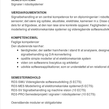
Signaler i robotsystemer
VÆRDIARGUMENTATION
Signalbehandling er en central kompetence for en diplomingeniør i robottekn
sensorer; det være sig optiske, akustiske, elektriske, kameraer m.v. Disse
dels for at tilgodese, at den kan løse sine konkrete opgaver. Faglighede
modellering af elektromekaniske systemer og videregående softwareudvik
KOMPETENCEMÅL
Faglige kompetencer
Den studerende kan/har:
færdigheder, der sætter ham/hende i stand til at analysere, designe
signalbehandling og D/A-konvertering
opstille simple modeller af et elektromekanisk system
viden om softwarens livscyklus og arkitektur
udvikle softwareapplikationer, som er understøttet af en relationel
SEMESTERINDHOLD
RD3-SWU Videregående softwareudvikling (5 ECTS)
RD3-MES Modellering af elektromekaniske systemer(5 ECTS)
RD3-SV Signalbehandling og machine vision (10 ECTS)
RD3-PRO Semesterprojekt i signaler i robotsystemer (10 ECTS)
Ovenstående moduler er obligatoriske