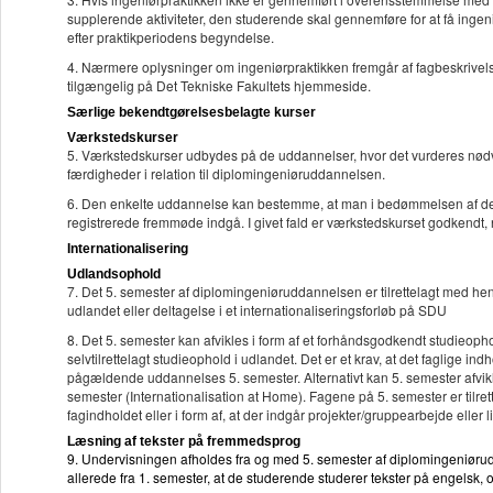
supplerende aktiviteter, den studerende skal gennemføre for at få ing
efter praktikperiodens begyndelse.
4. Nærmere oplysninger om ingeniørpraktikken fremgår af fagbeskrivel
tilgængelig på Det Tekniske Fakultets hjemmeside.
Særlige bekendtgørelsesbelagte kurser
Værkstedskurser
5. Værkstedskurser udbydes på de uddannelser, hvor det vurderes nød
færdigheder i relation til diplomingeniøruddannelsen.
6. Den enkelte uddannelse kan bestemme, at man i bedømmelsen af den
registrerede fremmøde indgå. I givet fald er værkstedskurset godkendt,
Internationalisering
Udlandsophold
7. Det 5. semester af diplomingeniøruddannelsen er tilrettelagt med hen
udlandet eller deltagelse i et internationaliseringsforløb på SDU
8. Det 5. semester kan afvikles i form af et forhåndsgodkendt studieophol
selvtilrettelagt studieophold i udlandet. Det er et krav, at det faglige in
pågældende uddannelses 5. semester. Alternativt kan 5. semester afvi
semester (Internationalisation at Home). Fagene på 5. semester er tilrett
fagindholdet eller i form af, at der indgår projekter/gruppearbejde elle
Læsning af tekster på fremmedsprog
9. Undervisningen afholdes fra og med 5. semester af diplomingeniørud
allerede fra 1. semester, at de studerende studerer tekster på engelsk,