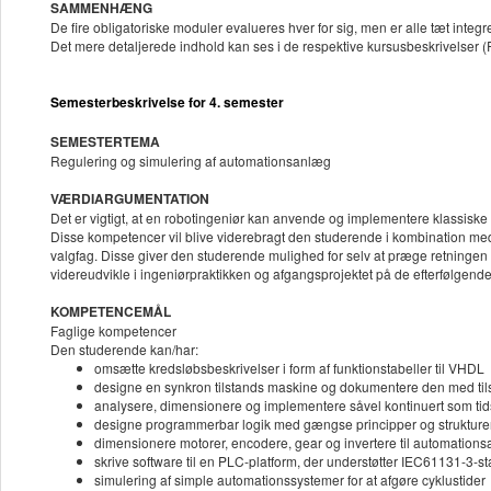
SAMMENHÆNG
De fire obligatoriske moduler evalueres hver for sig, men er alle tæt integr
Det mere detaljerede indhold kan ses i de respektive kursusbeskrivel
Semesterbeskrivelse for 4. semester
SEMESTERTEMA
Regulering og simulering af automationsanlæg
VÆRDIARGUMENTATION
Det er vigtigt, at en robotingeniør kan anvende og implementere klassiske 
Disse kompetencer vil blive viderebragt den studerende i kombination m
valgfag. Disse giver den studerende mulighed for selv at præge retningen f
videreudvikle i ingeniørpraktikken og afgangsprojektet på de efterfølgend
KOMPETENCEMÅL
Faglige kompetencer
Den studerende kan/har:
omsætte kredsløbsbeskrivelser i form af funktionstabeller til VHDL
designe en synkron tilstands maskine og dokumentere den med t
analysere, dimensionere og implementere såvel kontinuert som tidsd
designe programmerbar logik med gængse principper og strukture
dimensionere motorer, encodere, gear og invertere til automatio
skrive software til en PLC-platform, der understøtter IEC61131-3-
simulering af simple automationssystemer for at afgøre cyklustider