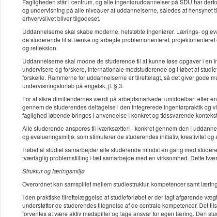
Fagligheden står i centrum, og alle ingeniøruddannelser på SDU har derfor 
og undervisning på alle niveauer af uddannelserne, således at hensynet 
erhvervslivet bliver tilgodeset.
Uddannelserne skal skabe moderne, helstøbte ingeniører. Lærings- og evalu
de studerende til at tænke og arbejde problemorienteret, projektorientere
og refleksion.
Uddannelserne skal modne de studerende til at kunne løse opgaver i en in
undervisere og forskere, internationale medstuderende og i løbet af studiet
forskelle. Rammerne for uddannelserne er tilrettelagt, så det giver gode 
undervisningsforløb på engelsk, jf. § 3.
For at sikre dimittendernes værdi på arbejdsmarkedet umiddelbart efter e
gennem de studerendes deltagelse i den integrerede ingeniørpraktik og via
faglighed løbende bringes i anvendelse i konkret og tidssvarende kontekst
Alle studerende anspores til iværksætteri - konkret gennem den i uddanne
og evalueringsmiljø, som stimulerer de studerendes initiativ, kreativitet og
I løbet af studiet samarbejder alle studerende mindst én gang med studer
tværfaglig problemstilling i tæt samarbejde med en virksomhed. Dette tvær
Struktur og læringsmiljø
Overordnet kan samspillet mellem studiestruktur, kompetencer samt læring
I den praktiske tilrettelæggelse af studieforløbet er der lagt afgørende v
understøtter de studerendes tilegnelse af de centrale kompetencer. Det ti
forventes at være aktiv medspiller og tage ansvar for egen læring. Den st