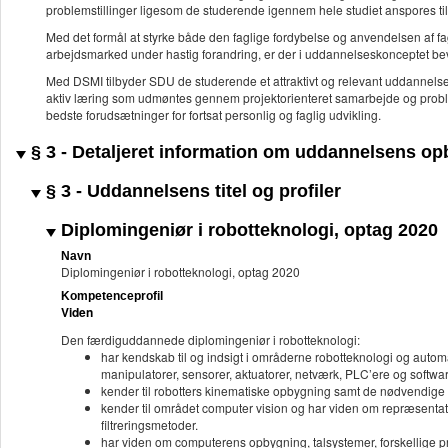
problemstillinger ligesom de studerende igennem hele studiet anspores ti
Med det formål at styrke både den faglige fordybelse og anvendelsen af fag
arbejdsmarked under hastig forandring, er der i uddannelseskonceptet bev
Med DSMI tilbyder SDU de studerende et attraktivt og relevant uddannel
aktiv læring som udmøntes gennem projektorienteret samarbejde og probl
bedste forudsætninger for fortsat personlig og faglig udvikling.
§ 3 - Detaljeret information om uddannelsens o
§ 3 - Uddannelsens titel og profiler
Diplomingeniør i robotteknologi, optag 2020
Navn
Diplomingeniør i robotteknologi, optag 2020
Kompetenceprofil
Viden
Den færdiguddannede diplomingeniør i robotteknologi:
har kendskab til og indsigt i områderne robotteknologi og aut
manipulatorer, sensorer, aktuatorer, netværk, PLC’ere og softwa
kender til robotters kinematiske opbygning samt de nødvendige 
kender til området computer vision og har viden om repræsentati
filtreringsmetoder.
har viden om computerens opbygning, talsystemer, forskellige 