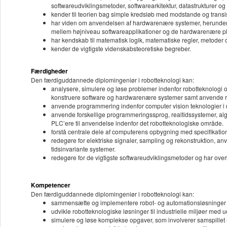
softwareudviklingsmetoder, softwarearkitektur, datastrukturer o
kender til teorien bag simple kredsløb med modstande og transis
har viden om anvendelsen af hardwarenære systemer, herunder re
mellem højniveau softwareapplikationer og de hardwarenære pl
har kendskab til matematisk logik, matematiske regler, metoder
kender de vigtigste videnskabsteoretiske begreber.
Færdigheder
Den færdiguddannede diplomingeniør i robotteknologi kan:
analysere, simulere og løse problemer indenfor robotteknologi 
konstruere software og hardwarenære systemer samt anvende rob
anvende programmering indenfor computer vision teknologier i ro
anvende forskellige programmeringssprog, realtidssystemer, a
PLC’ere til anvendelse indenfor det robotteknologiske område.
forstå centrale dele af computerens opbygning med specifikati
redegøre for elektriske signaler, sampling og rekonstruktion, an
tidsinvariante systemer.
redegøre for de vigtigste softwareudviklingsmetoder og har overb
Kompetencer
Den færdiguddannede diplomingeniør i robotteknologi kan:
sammensætte og implementere robot- og automationsløsninger i 
udvikle robotteknologiske løsninger til industrielle miljøer med
simulere og løse komplekse opgaver, som involverer samspillet m