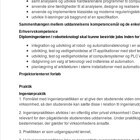
samt analysere og udvikle hardwarenære programmer til compu
anvende sine færdigheder til at analysere, designe og realiser
anvende og implementere klassiske og moderne reguleringsteknik
udvikle it-løsninger på baggrund af en specifikation.
Sammenhængen mellem uddannelsens kompetencemål og de enkelt
Erhvervskompetence
Diplomingeniøren i robotteknologi skal kunne bestride jobs inden for
integration og udvikling af robot- og automationsteknologi i en 
udvikling, test og vedligeholdelse af IT-applikationer med stort
udvikling, test og vedligeholdelse af computersystemer og PLC’e
rådgivning om valg af teknologi ved indførelse af automation.
planlægning af arkitekturen i større installationer med automati
Projektorienteret forløb
Praktik
Ingeniørpraktik
1. Formålet med ingeniørpraktikken er at give den studerende viden om 
virksomhed, så den studerende kan sætte disse i relation til ingeniør
2. Ingeniørpraktikken afvikles i en offentlig eller privat virksomhed i 
relevant for den pågældende studerendes uddannelse. Under praktikop
bestemmelser, der gælder for virksomhedens ansatte.
3. Praktikken er som udgangspunkt lønnet,
3. Hvis ingeniørpraktikken ikke er gennemført i overensstemmelse med A