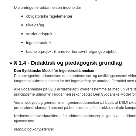
Diplomingeniøruddannelsen indeholder
obligatoriske fagelementer
tilvalgsfag
værkstedspraktik
ingeniørpraktik
bachelorprojekt (fremover benævnt afgangsprojekt).
§ 1.4 - Didaktisk og pædagogisk grundlag
Den Syddanske Model for Ingeniøruddannelser
Diplomingeniøruddannelsen er en professions- og udviklingsbaseret vider
fungere selvstændigt inden for det ingeniørfaglige område. Formålet med
Alle uddannelser på SDU er tilrettelagt i overensstemmelse med universit
principperne udmøntet i uddannelseskonceptet 'Den Syddanske Model fo
Ved at udbyde og gennemføre ingeniøruddannelser på basis af DSMI sikrer u
professionel standard baseret på beherskelse af en række centrale kompe
Nedenfor er hovedpunkterne fra uddannelseskonceptet gengivet - uddannel
hjemmeside.
Indhold og kompetencer