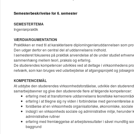
Semesterbeskrivelse for 6. semester
SEMESTERTEMA
Ingeniørpraktik
VÆRDIARGUMENTATION
Praktikken er med til at karakterisere diplomingeniøruddannelsen som prof
Den udgør derfor en central del af uddannelsens indhold.
I semesteret fokuseres på praktisk anvendelse af de under studiet erhve
sammenhæng mellem teori, praksis og erfaring.
De studerendes kompetencer udvikles ved at deltage i virksomhedens proj
netværk, som kan bruges ved udarbejdelse af afgangsprojekt og jobsøgni
KOMPETENCEMÅL
At uddybe den studerendes virksomhedsforståelse, udvikle den studerende
samarbejdsevner og give den studerende flere af følgende kompetencer:
erfaring med at transformere uddannelsens teoretiske kerneområder
erfaring i at tilegne sig ny viden i forbindelse med gennemførelse af
forståelse af en virksomheds organisatoriske, økonomiske, social
indsigt i en virksomheds sociale og administrative miljø, herund
administrative rutiner
erfaring med fremlæggelse af arbejdsresultater i såvel mundtlig som
baggrund