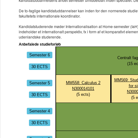
kandidatuddannelsens andet semester umiddelbart inden specialet. De st
De to-faglige kandidatuddannelser kan inden for den normerede studie
fakultetets internationale koordinator.
Kandidatstuderende møder Internationalisation at Home-semester (IaH) p
indeholder et internationalt perspektiv, fx i form af et komparativt ele
udenlandske studerende.
Anbefalede studieforløb
Semester 6
Centralt fag
(
15
ec
30 ECTS
MM569: Studi
Semester 5
MM558: Calculus 2
for s
N300014101
N3000
30 ECTS
(
5
ects)
(
5
e
Semester 4
30 ECTS