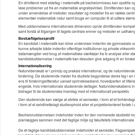
En dimittend med sidefag i matematik på bachelorniveau kan opstille 
løse problemer ud fra en matematisk angrebsvinkel. Dimittenden kan
under anvendelse af metoder, resultater og modeller fra en række centr
elementær matematisk natur samt bruge en computer til at udføre størr
Med uddannelsens internationale dimension opnår dimittenden kompeten
samt forstå at tilgangen til fagets centrale emner og metoder er uafhæn
Beskæftigelsesprofil
En kandidat i matematik kan blive underviser indenfor de gymnasiale 
kunne arbejde både indenfor offentlige institutioner og private virkso
datamængder ved brug af matematiske værktøjer fra fx analyse eller stat
kandidatuddannelse i matematik kan desuden give adgang til en forsker
Internationalisering
Naturvidenskab er i princip og praksis international, og de naturvidens
forskning. De studerende møder fra studiets begyndelse deres fag i en i
ens til forskningslitteratur uanset oprindelsesland, hovedparten af litt
engelsk, hvis internationale studerende deltager. Naturvidenskabens inte
bidrager til de studerendes hverdag med et internationalt perspektiv.
Den studerende kan vælge at afvikle et semester, i form af et forhåndsgo
i form af et selvtilrettelagt studieophold eller et projektorienteret forløb i
Bacheloruddannelsen indeholder inden for den normerede studietid mulig
planlægges sammen med det faglige miljø og fakultetets internationale 
De ét-faglige kandidatuddannelser indeholder et semester, Fagperspektiv