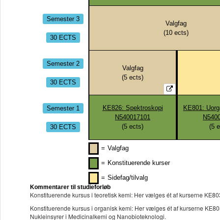
Semester 3
Valgfag
(
10
ects)
30 ECTS
Semester 2
Valgfag
(
5
ects)
30 ECTS
Semester 1
KE826: Spektroskopi
KE801: Uorg
N540017101
N5400
30 ECTS
(
5
ects)
(
5
e
=
Valgfag
=
Konstituerende kurser
=
Sidefag/tilvalg
Kommentarer til studieforløb
Konstituerende kursus i teoretisk kemi: Her vælges ét af kurserne KE
Konstituerende kursus i organisk kemi: Her vælges ét af kurserne K
Nukleinsyrer i Medicinalkemi og Nanobioteknologi.