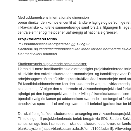
Med uddannelsens internationale dimension
opnår dimittenden kompetencer til at håndtere faglige og personlige rel
i ikke-danske kulturelle sammenhænge samt forstå at tilgangen til faget
centrale emner og metoder er uafhængig af nationale grænser.
Projektorienteret forløb
Jf. Uddannelsesbekendtgørelsen §§ 19 og 25
Bachelor- og kandidatuddannelsen kan inden for den normerede studietid i
Danmark eller i udlandet.
Studienævnets supplerende bestemmelser:
I forhold til mere traditionelle studieformer sigter projektorienterede f
at udvikle den enkelte studerendes samarbejds- og formidlingsevner. D
arbejdsopgave på en effektiv og konstruktiv måde i samarbejde med an
På kandidatuddannelserne kan den studerende vælge et virksomhedsproj
studieretning. Vælger den studerende et virksomhedsprojekt, skal forlø
a)indgå på den fagperspektiverende aktivitet på kandidatuddannelsen
b)erstatte valgfrie kurser på uddannelsen svarende til omfanget af forlø
c)nedskrive specialet i et omfang svarende til forløbet (gælder kun for 
Det skal fremgå af den studerendes ansøgning om virksomhedsprojekt, 
Tilmeldingen til projektorienterede forløb foregår via SDU Student Selvbe
senest en uge inde i semestret – skal den studerende aflevere en kontr
blanketsystem (https://blanket.sam.sdu.dk/form/1100/submit). Afleverings