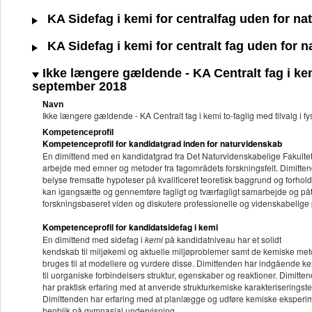
KA Sidefag i kemi for centralfag uden for n
KA Sidefag i kemi for centralt fag uden for 
Ikke længere gældende - KA Centralt fag i kemi 
september 2018
Navn
Ikke længere gældende - KA Centralt fag i kemi to-faglig med tilvalg i f
Kompetenceprofil
Kompetenceprofil for kandidatgrad inden for naturvidenskab
En dimittend med en kandidatgrad fra Det Naturvidenskabelige Fakultet
arbejde med emner og metoder fra fagområdets forskningsfelt. Dimitten
belyse fremsatte hypoteser på kvalificeret teoretisk baggrund og forhold
kan igangsætte og gennemføre fagligt og tværfagligt samarbejde og påta
forskningsbaseret viden og diskutere professionelle og videnskabelige p
Kompetenceprofil for kandidatsidefag i kemi
En dimittend med sidefag i
kemi
på kandidatniveau har et solidt
kendskab til miljøkemi og aktuelle miljøproblemer samt de kemiske met
bruges til at modellere og vurdere disse. Dimittenden har indgående k
til uorganiske forbindelsers struktur, egenskaber og reaktioner. Dimitte
har praktisk erfaring med at anvende strukturkemiske karakteriseringste
Dimittenden har erfaring med at planlægge og udføre kemiske eksper
henblik på gymnasial undervisning.