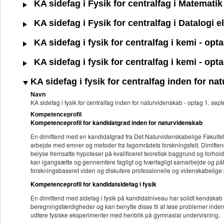
KA sidefag i Fysik for centralfag i Matemati
KA sidefag i Fysik for centralfag i Datalogi 
KA sidefag i fysik for centralfag i kemi - op
KA sidefag i fysik for centralfag i kemi - op
KA sidefag i fysik for centralfag inden for n
Navn
KA sidefag i fysik for centralfag inden for naturvidenskab - optag 1. se
Kompetenceprofil
Kompetenceprofil for kandidatgrad inden for naturvidenskab
En dimittend med en kandidatgrad fra Det Naturvidenskabelige Fakultet
arbejde med emner og metoder fra fagområdets forskningsfelt. Dimitten
belyse fremsatte hypoteser på kvalificeret teoretisk baggrund og forhold
kan igangsætte og gennemføre fagligt og tværfagligt samarbejde og påta
forskningsbaseret viden og diskutere professionelle og videnskabelige p
Kompetenceprofil for kandidatsidefag i fysik
En dimittend med sidefag i fysik på kandidatniveau har solidt kendskab 
beregningsfærdigheder og kan benytte disse til at løse problemer inde
udføre fysiske eksperimenter med henblik på gymnasial undervisning.