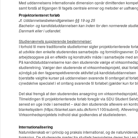
Med uddannelsens internationale dimension opnår dimittenden kompeten
samt forstå at tilgangen til fagets centrale emner og metoder er uafhæn
Projektorienteret forløb
Jf. Uddannelsesbekendtgørelsen §§ 19 og 25
Bachelor- og kandidatuddannelsen kan inden for den normerede studietid i
Danmark eller i udlandet.
Studienævnets supplerende bestemmelser:
I forhold til mere traditionelle studieformer sigter projektorienterede f
at udvikle den enkelte studerendes samarbejds- og formidlingsevner. D
arbejdsopgave på en effektiv og konstruktiv måde i samarbejde med an
På kandidatuddannelserne kan den studerende vælge et virksomhedsproj
studieretning. Vælger den studerende et virksomhedsprojekt, skal forlø
a)indgå på den fagperspektiverende aktivitet på kandidatuddannelsen
b)erstatte valgfrie kurser på uddannelsen svarende til omfanget af forlø
c)nedskrive specialet i et omfang svarende til forløbet (gælder kun for 
Det skal fremgå af den studerendes ansøgning om virksomhedsprojekt, 
Tilmeldingen til projektorienterede forløb foregår via SDU Student Selvbe
senest en uge inde i semestret – skal den studerende aflevere en kontr
blanketsystem (https://blanket.sam.sdu.dk/form/1100/submit). Afleverings
Virksomhedsprojektets indhold skal godkendes af studielederen.
Internationalisering
Naturvidenskab er i princip og praksis international, og de naturvidens
forskning. De studerende møder fra studiets begyndelse deres fag i en i