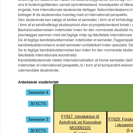
ens til forskningslitteratur uanset oprindelsesland, hovedparten af litt
engelsk, hvis internationale studerende deltager. Naturvidenskabens inte
bidrager til de studerendes hverdag med et internationalt perspektiv.
Den studerende kan vælge at afvikle et semester, i form af et forhåndsgo
i form af et selvtilrettelagt studieophold eller et projektorienteret forløb i
Bacheloruddannelsen indeholder inden for den normerede studietid mulig
planlægges sammen med det faglige miljø og fakultetets internationale 
De ét-faglige kandidatuddannelser indeholder et semester, Fagperspektiv
kandidatuddannelsens andet semester umiddelbart inden specialet. De st
De to-faglige kandidatuddannelser kan inden for den normerede studie
fakultetets internationale koordinator.
Kandidatstuderende møder Internationalisation at Home-semester (IaH) p
indeholder et internationalt perspektiv, fx i form af et komparativt ele
udenlandske studerende.
Anbefalede studieforløb
Semester 4
30 ECTS
FY817: Introduktion til
Semester 3
FY829: Forskni
Astrofysik og Kosmologi
i eksperim
N510002101
30 ECTS
(
5
e