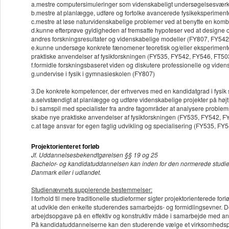
a.mestre computersimuleringer som videnskabeligt undersøgelsesværk
b.mestre at planlægge, udføre og fortolke avancerede fysikeksperime
c.mestre at løse naturvidenskabelige problemer ved at benytte en komb
d.kunne efterprøve gyldigheden af fremsatte hypoteser ved at designe o
andres forskningsresultater og videnskabelige modeller (FY807, FY5
e.kunne undersøge konkrete fænomener teoretisk og/eller eksperimentelt,
praktiske anvendelser af fysikforskningen (FY535, FY542, FY546, FT5
f.formidle forskningsbaseret viden og diskutere professionelle og vide
g.undervise i fysik i gymnasieskolen (FY807)
3.De konkrete kompetencer, der erhverves med en kandidatgrad i fysik 
a.selvstændigt at planlægge og udføre videnskabelige projekter på hø
b.i samspil med specialister fra andre fagområder at analysere problems
skabe nye praktiske anvendelser af fysikforskningen (FY535, FY542, 
c.at tage ansvar for egen faglig udvikling og specialisering (FY535, 
Projektorienteret forløb
Jf. Uddannelsesbekendtgørelsen §§ 19 og 25
Bachelor- og kandidatuddannelsen kan inden for den normerede studietid i
Danmark eller i udlandet.
Studienævnets supplerende bestemmelser:
I forhold til mere traditionelle studieformer sigter projektorienterede f
at udvikle den enkelte studerendes samarbejds- og formidlingsevner. D
arbejdsopgave på en effektiv og konstruktiv måde i samarbejde med an
På kandidatuddannelserne kan den studerende vælge et virksomhedsproj