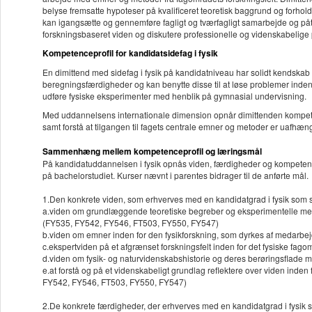
belyse fremsatte hypoteser på kvalificeret teoretisk baggrund og forhold
kan igangsætte og gennemføre fagligt og tværfagligt samarbejde og påta
forskningsbaseret viden og diskutere professionelle og videnskabelige p
Kompetenceprofil for kandidatsidefag i fysik
En dimittend med sidefag i fysik på kandidatniveau har solidt kendskab 
beregningsfærdigheder og kan benytte disse til at løse problemer inde
udføre fysiske eksperimenter med henblik på gymnasial undervisning.
Med uddannelsens internationale dimension opnår dimittenden kompeten
samt forstå at tilgangen til fagets centrale emner og metoder er uafhæn
Sammenhæng mellem kompetenceprofil og læringsmål
På kandidatuddannelsen i fysik opnås viden, færdigheder og kompetenc
på bachelorstudiet. Kurser nævnt i parentes bidrager til de anførte mål.
1.Den konkrete viden, som erhverves med en kandidatgrad i fysik som s
a.viden om grundlæggende teoretiske begreber og eksperimentelle metod
(FY535, FY542, FY546, FT503, FY550, FY547)
b.viden om emner inden for den fysikforskning, som dyrkes af medarbe
c.ekspertviden på et afgrænset forskningsfelt inden for det fysiske f
d.viden om fysik- og naturvidenskabshistorie og deres berøringsflad
e.at forstå og på et videnskabeligt grundlag reflektere over viden inden
FY542, FY546, FT503, FY550, FY547)
2.De konkrete færdigheder, der erhverves med en kandidatgrad i fysik so