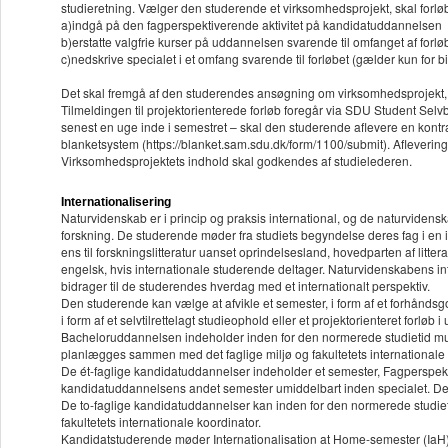
studieretning. Vælger den studerende et virksomhedsprojekt, skal forlø
a)indgå på den fagperspektiverende aktivitet på kandidatuddannelsen
b)erstatte valgfrie kurser på uddannelsen svarende til omfanget af forlø
c)nedskrive specialet i et omfang svarende til forløbet (gælder kun for 
Det skal fremgå af den studerendes ansøgning om virksomhedsprojekt, 
Tilmeldingen til projektorienterede forløb foregår via SDU Student Selvbe
senest en uge inde i semestret – skal den studerende aflevere en kontr
blanketsystem (https://blanket.sam.sdu.dk/form/1100/submit). Afleverings
Virksomhedsprojektets indhold skal godkendes af studielederen.
Internationalisering
Naturvidenskab er i princip og praksis international, og de naturvidens
forskning. De studerende møder fra studiets begyndelse deres fag i en i
ens til forskningslitteratur uanset oprindelsesland, hovedparten af litt
engelsk, hvis internationale studerende deltager. Naturvidenskabens inte
bidrager til de studerendes hverdag med et internationalt perspektiv.
Den studerende kan vælge at afvikle et semester, i form af et forhåndsgo
i form af et selvtilrettelagt studieophold eller et projektorienteret forløb i
Bacheloruddannelsen indeholder inden for den normerede studietid mulig
planlægges sammen med det faglige miljø og fakultetets internationale 
De ét-faglige kandidatuddannelser indeholder et semester, Fagperspektiv
kandidatuddannelsens andet semester umiddelbart inden specialet. De st
De to-faglige kandidatuddannelser kan inden for den normerede studie
fakultetets internationale koordinator.
Kandidatstuderende møder Internationalisation at Home-semester (IaH) p