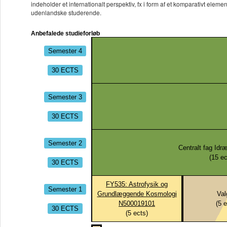
indeholder et internationalt perspektiv, fx i form af et komparativt ele
udenlandske studerende.
Anbefalede studieforløb
Semester 4
30 ECTS
Semester 3
30 ECTS
Semester 2
Centralt fag Idr
(
15
ec
30 ECTS
FY535: Astrofysik og
Semester 1
Grundlæggende Kosmologi
Valg
N500019101
(
5
e
30 ECTS
(
5
ects)