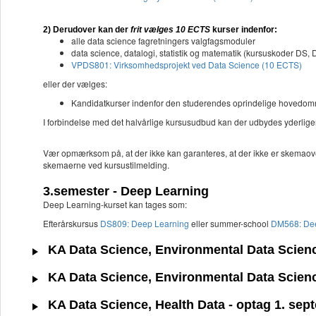
2) Derudover kan der
frit vælges 10 ECTS
kurser indenfor:
alle data science fagretningers valgfagsmoduler
data science, datalogi, statistik og matematik (kursuskoder DS,
VPDS801: Virksomhedsprojekt ved Data Science (10 ECTS)
eller der vælges:
Kandidatkurser indenfor den studerendes oprindelige hovedom
I forbindelse med det halvårlige kursusudbud kan der udbydes yderligere
Vær opmærksom på, at der ikke kan garanteres, at der ikke er skemaoverl
skemaerne ved kursustilmelding.
3.semester - Deep Learning
Deep Learning-kurset kan tages som:
Efterårskursus
DS809: Deep Learning
eller summer-school
DM568: Dee
KA Data Science, Environmental Data Scienc
KA Data Science, Environmental Data Scienc
KA Data Science, Health Data - optag 1. sep