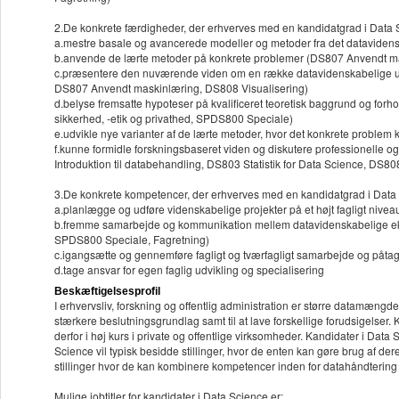
2.De konkrete færdigheder, der erhverves med en kandidatgrad i Data Sc
a.mestre basale og avancerede modeller og metoder fra det dataviden
b.anvende de lærte metoder på konkrete problemer (DS807 Anvendt ma
c.præsentere den nuværende viden om en række datavidenskabelige udf
DS807 Anvendt maskinlæring, DS808 Visualisering)
d.belyse fremsatte hypoteser på kvalificeret teoretisk baggrund og forho
sikkerhed, -etik og privathed, SPDS800 Speciale)
e.udvikle nye varianter af de lærte metoder, hvor det konkrete probl
f.kunne formidle forskningsbaseret viden og diskutere professionelle 
Introduktion til databehandling, DS803 Statistik for Data Science, DS8
3.De konkrete kompetencer, der erhverves med en kandidatgrad i Data S
a.planlægge og udføre videnskabelige projekter på et højt fagligt niv
b.fremme samarbejde og kommunikation mellem datavidenskabelige eks
SPDS800 Speciale, Fagretning)
c.igangsætte og gennemføre fagligt og tværfagligt samarbejde og påt
d.tage ansvar for egen faglig udvikling og specialisering
Beskæftigelsesprofil
I erhvervsliv, forskning og offentlig administration er større datamængd
stærkere beslutningsgrundlag samt til at lave forskellige forudsigelser
derfor i høj kurs i private og offentlige virksomheder. Kandidater i Dat
Science vil typisk besidde stillinger, hvor de enten kan gøre brug af de
stillinger hvor de kan kombinere kompetencer inden for datahåndteri
Mulige jobtitler for kandidater i Data Science er: