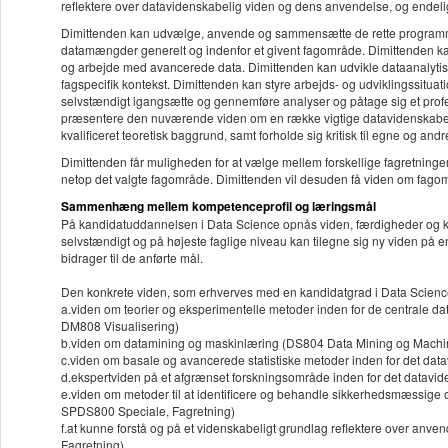
reflektere over datavidenskabelig viden og dens anvendelse, og endelig
Dimittenden kan udvælge, anvende og sammensætte de rette programmeri
datamængder generelt og indenfor et givent fagområde. Dimittenden ka
og arbejde med avancerede data. Dimittenden kan udvikle dataanalytisk
fagspecifik kontekst. Dimittenden kan styre arbejds- og udviklingssitu
selvstændigt igangsætte og gennemføre analyser og påtage sig et profe
præsentere den nuværende viden om en række vigtige datavidenskabeli
kvalificeret teoretisk baggrund, samt forholde sig kritisk til egne og an
Dimittenden får muligheden for at vælge mellem forskellige fagretnin
netop det valgte fagområde. Dimittenden vil desuden få viden om fago
Sammenhæng mellem kompetenceprofil og læringsmål
På kandidatuddannelsen i Data Science opnås viden, færdigheder og ko
selvstændigt og på højeste faglige niveau kan tilegne sig ny viden på 
bidrager til de anførte mål.
Den konkrete viden, som erhverves med en kandidatgrad i Data Scienc
a.viden om teorier og eksperimentelle metoder inden for de centrale 
DM808 Visualisering)
b.viden om datamining og maskinlæring (DS804 Data Mining og Machi
c.viden om basale og avancerede statistiske metoder inden for det dat
d.ekspertviden på et afgrænset forskningsområde inden for det datavid
e.viden om metoder til at identificere og behandle sikkerhedsmæssige o
SPDS800 Speciale, Fagretning)
f.at kunne forstå og på et videnskabeligt grundlag reflektere over a
Fagretning)