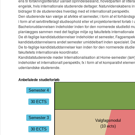
ens til forskningslitteratur uanset oprindelsesland, hovedparten af litt
engelsk, hvis internationale studerende deltager. Naturvidenskabens inte
bidrager til de studerendes hverdag med et internationalt perspektiv.
Den studerende kan vælge at afvikle et semester, i form af et forhåndsgo
i form af et selvtilrettelagt studieophold eller et projektorienteret forløb i
Bacheloruddannelsen indeholder inden for den normerede studietid mulig
planlægges sammen med det faglige miljø og fakultetets internationale 
De ét-faglige kandidatuddannelser indeholder et semester, Fagperspektiv
kandidatuddannelsens andet semester umiddelbart inden specialet. De st
De to-faglige kandidatuddannelser kan inden for den normerede studie
fakultetets internationale koordinator.
Kandidatstuderende møder Internationalisation at Home-semester (IaH) p
indeholder et internationalt perspektiv, fx i form af et komparativt ele
udenlandske studerende.
Anbefalede studieforløb
Semester 4
30 ECTS
Semester 3
Valgfagsmodul
(
10
ects)
30 ECTS