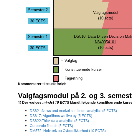
Semester 2
Valgfagsmodul
(
10
ects)
30 ECTS
Semester 1
DS810: Data Driven Decision Mak
N340054101
30 ECTS
(
10
ects)
=
Valgfag
=
Konstituerende kurser
=
Fagretning
Kommentarer til studieforløb
Valgfagsmodul på 2. og 3. semest
1) Der vælges
blandt følgende konstituerende kurse
mindst 10 ECTS
DS821:News and market sentiment analytics (5 ECTS)
DS817: Algorithms we live by (5 ECTS)
DS822:Thick data analytics (5 ECTS)
Corporate fintech (5 ECTS)
DM572: Netværk og Cybersikkerhed (10 ECTS)