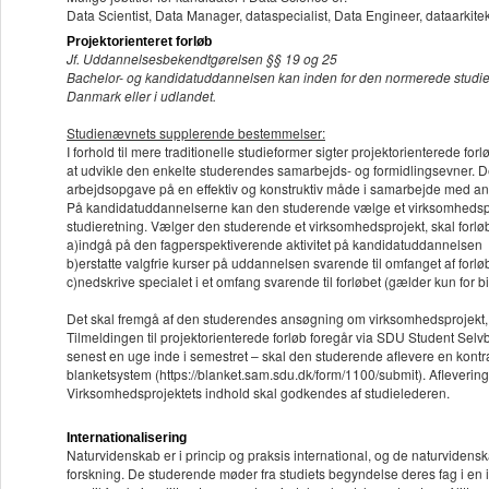
Data Scientist, Data Manager, dataspecialist, Data Engineer, dataarkitek
Projektorienteret forløb
Jf. Uddannelsesbekendtgørelsen §§ 19 og 25
Bachelor- og kandidatuddannelsen kan inden for den normerede studietid i
Danmark eller i udlandet.
Studienævnets supplerende bestemmelser:
I forhold til mere traditionelle studieformer sigter projektorienterede f
at udvikle den enkelte studerendes samarbejds- og formidlingsevner. D
arbejdsopgave på en effektiv og konstruktiv måde i samarbejde med an
På kandidatuddannelserne kan den studerende vælge et virksomhedsproj
studieretning. Vælger den studerende et virksomhedsprojekt, skal forlø
a)indgå på den fagperspektiverende aktivitet på kandidatuddannelsen
b)erstatte valgfrie kurser på uddannelsen svarende til omfanget af forlø
c)nedskrive specialet i et omfang svarende til forløbet (gælder kun for 
Det skal fremgå af den studerendes ansøgning om virksomhedsprojekt, 
Tilmeldingen til projektorienterede forløb foregår via SDU Student Selvbe
senest en uge inde i semestret – skal den studerende aflevere en kontr
blanketsystem (https://blanket.sam.sdu.dk/form/1100/submit). Afleverings
Virksomhedsprojektets indhold skal godkendes af studielederen.
Internationalisering
Naturvidenskab er i princip og praksis international, og de naturvidens
forskning. De studerende møder fra studiets begyndelse deres fag i en i