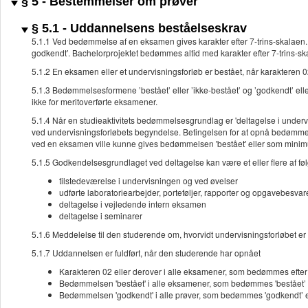
§ 5 - Bestemmelser om prøver
§ 5.1 - Uddannelsens beståelseskrav
5.1.1 Ved bedømmelse af en eksamen gives karakter efter 7-trins-skalaen. D
godkendt’. Bachelorprojektet bedømmes altid med karakter efter 7-trins-s
5.1.2 En eksamen eller et undervisningsforløb er bestået, når karakteren 0
5.1.3 Bedømmelsesformene ’bestået’ eller ’ikke-bestået’ og ’godkendt’ e
ikke for meritoverførte eksamener.
5.1.4 Når en studieaktivitets bedømmelsesgrundlag er 'deltagelse i under
ved undervisningsforløbets begyndelse. Betingelsen for at opnå bedømmelsen
ved en eksamen ville kunne gives bedømmelsen 'bestået' eller som mini
5.1.5 Godkendelsesgrundlaget ved deltagelse kan være et eller flere af fø
tilstedeværelse i undervisningen og ved øvelser
udførte laboratoriearbejder, porteføljer, rapporter og opgavebesvar
deltagelse i vejledende intern eksamen
deltagelse i seminarer
5.1.6 Meddelelse til den studerende om, hvorvidt undervisningsforløbet er ’
5.1.7 Uddannelsen er fuldført, når den studerende har opnået
Karakteren 02 eller derover i alle eksamener, som bedømmes efter
Bedømmelsen 'bestået' i alle eksamener, som bedømmes 'bestået’ el
Bedømmelsen 'godkendt' i alle prøver, som bedømmes 'godkendt’ el