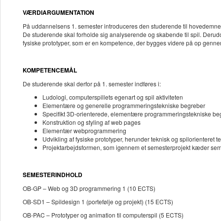
VÆRDIARGUMENTATION
På uddannelsens 1. semester introduceres den studerende til hovedemnerne 
De studerende skal forholde sig analyserende og skabende til spil. Deru
fysiske prototyper, som er en kompetence, der bygges videre på op genn
KOMPETENCEMÅL
De studerende skal derfor på 1. semester indføres i:
Ludologi, computerspillets egenart og spil aktiviteten
Elementære og generelle programmeringstekniske begreber
Specifikt 3D-orienterede, elementære programmeringstekniske be
Konstruktion og styling af web pages
Elementær webprogrammering
Udvikling af fysiske prototyper, herunder teknisk og spilorienteret 
Projektarbejdsformen, som igennem et semesterprojekt kæder sem
SEMESTERINDHOLD
OB-GP – Web og 3D programmering 1 (10 ECTS)
OB-SD1 – Spildesign 1 (portefølje og projekt) (15 ECTS)
OB-PAC – Prototyper og animation til computerspil (5 ECTS)