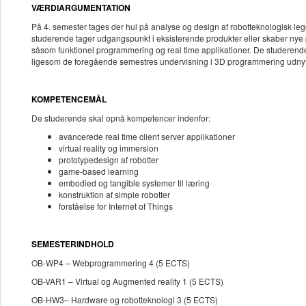
VÆRDIARGUMENTATION
På 4. semester tages der hul på analyse og design af robotteknologisk lege
studerende tager udgangspunkt i eksisterende produkter eller skaber ny
såsom funktionel programmering og real time applikationer. De studerende in
ligesom de foregående semestres undervisning i 3D programmering udny
KOMPETENCEMÅL
De studerende skal opnå kompetencer indenfor:
avancerede real time client server applikationer
virtual reality og immersion
prototypedesign af robotter
game-based learning
embodied og tangible systemer til læring
konstruktion af simple robotter
forståelse for Internet of Things
SEMESTERINDHOLD
OB-WP4 – Webprogrammering 4 (5 ECTS)
OB-VAR1 – Virtual og Augmented reality 1 (5 ECTS)
OB-HW3– Hardware og robotteknologi 3 (5 ECTS)