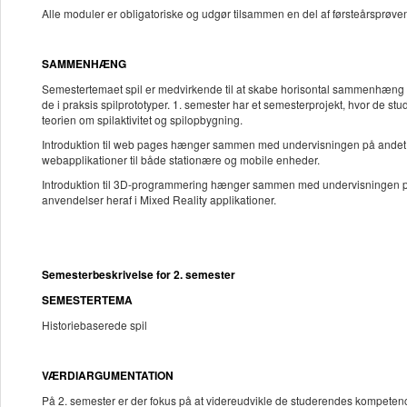
Alle moduler er obligatoriske og udgør tilsammen en del af førsteårsprøve
SAMMENHÆNG
Semestertemaet spil er medvirkende til at skabe horisontal sammenhæng på f
de i praksis spilprototyper. 1. semester har et semesterprojekt, hvor de s
teorien om spilaktivitet og spilopbygning.
Introduktion til web pages hænger sammen med undervisningen på andet, t
webapplikationer til både stationære og mobile enheder.
Introduktion til 3D-programmering hænger sammen med undervisningen p
anvendelser heraf i Mixed Reality applikationer.
Semesterbeskrivelse for 2. semester
SEMESTERTEMA
Historiebaserede spil
VÆRDIARGUMENTATION
På 2. semester er der fokus på at videreudvikle de studerendes kompetence