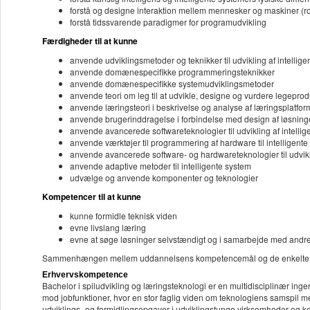
forstå og designe interaktion mellem mennesker og maskiner (r
forstå tidssvarende paradigmer for programudvikling
Færdigheder til at kunne
anvende udviklingsmetoder og teknikker til udvikling af intellig
anvende domænespecifikke programmeringsteknikker
anvende domænespecifikke systemudviklingsmetoder
anvende teori om leg til at udvikle, designe og vurdere legeprod
anvende læringsteori i beskrivelse og analyse af læringsplatfor
anvende brugerinddragelse i forbindelse med design af løsning
anvende avancerede softwareteknologier til udvikling af intelligen
anvende værktøjer til programmering af hardware til intelligente s
anvende avancerede software- og hardwareteknologier til udvikli
anvende adaptive metoder til intelligente system
udvælge og anvende komponenter og teknologier
Kompetencer til at kunne
kunne formidle teknisk viden
evne livslang læring
evne at søge løsninger selvstændigt og i samarbejde med andr
Sammenhængen mellem uddannelsens kompetencemål og de enkelte f
Erhvervskompetence
Bachelor i spiludvikling og læringsteknologi er en multidisciplinær in
mod jobfunktioner, hvor en stor faglig viden om teknologiens samspil m
udviklings- og formidlingsopgaver i udviklingstunge virksomheder og 