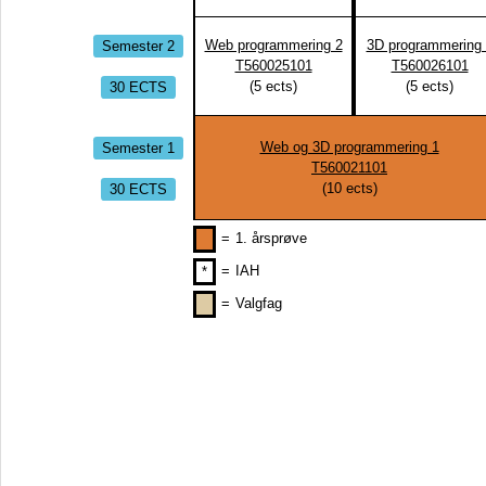
Semester 2
Web programmering 2
3D programmering 
T560025101
T560026101
30 ECTS
(
5
ects)
(
5
ects)
Semester 1
Web og 3D programmering 1
T560021101
30 ECTS
(
10
ects)
=
1. årsprøve
=
IAH
*
=
Valgfag