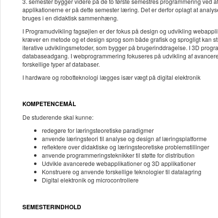
3. semester bygger videre på de to første semestres programmering ved at
applikationerne er på dette semester læring. Det er derfor oplagt at analy
bruges i en didaktisk sammenhæng.
I Programudvikling fagsøjlen er der fokus på design og udvikling webappli
kræver en metode og et design sprog som både grafisk og sprogligt kan s
iterative udviklingsmetoder, som bygger på brugerinddragelse. I 3D progra
databaseadgang. I webprogrammering fokuseres på udvikling af avancerede 
forskellige typer af databaser.
I hardware og robotteknologi lægges især vægt på digital elektronik
KOMPETENCEMÅL
De studerende skal kunne:
redegøre for læringsteoretiske paradigmer
anvende læringsteori til analyse og design af læringsplatforme
reflektere over didaktiske og læringsteoretiske problemstillinger
anvende programmeringsteknikker til støtte for distribution
Udvikle avancerede webapplikationer og 3D applikationer
Konstruere og anvende forskellige teknologier til datalagring
Digital elektronik og microcontrollere
SEMESTERINDHOLD