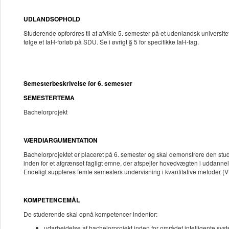
UDLANDSOPHOLD
Studerende opfordres til at afvikle 5. semester på et udenlandsk univers
følge et IaH-forløb på SDU. Se i øvrigt § 5 for specifikke IaH-fag.
Semesterbeskrivelse for 6. semester
SEMESTERTEMA
Bachelorprojekt
VÆRDIARGUMENTATION
Bachelorprojektet er placeret på 6. semester og skal demonstrere den stude
inden for et afgrænset fagligt emne, der afspejler hovedvægten i uddannel
Endeligt suppleres femte semesters undervisning i kvantitative metoder (V
KOMPETENCEMÅL
De studerende skal opnå kompetencer indenfor:
udarbejdelse af bachelorprojekt inden for området intelligente syste