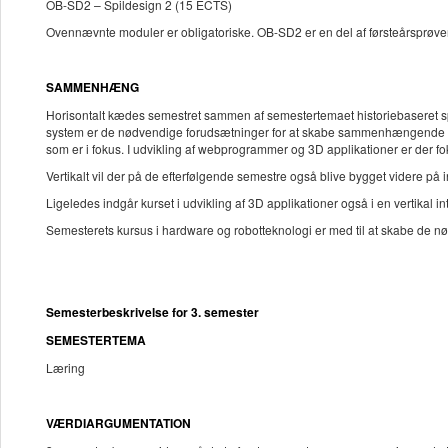
OB-SD2 – Spildesign 2 (15 ECTS)
Ovennævnte moduler er obligatoriske. OB-SD2 er en del af førsteårsprøve
SAMMENHÆNG
Horisontalt kædes semestret sammen af semestertemaet historiebaseret spi
system er de nødvendige forudsætninger for at skabe sammenhængende og n
som er i fokus. I udvikling af webprogrammer og 3D applikationer er der fo
Vertikalt vil der på de efterfølgende semestre også blive bygget videre
Ligeledes indgår kurset i udvikling af 3D applikationer også i en vertikal in
Semesterets kursus i hardware og robotteknologi er med til at skabe de nødv
Semesterbeskrivelse for 3. semester
SEMESTERTEMA
Læring
VÆRDIARGUMENTATION