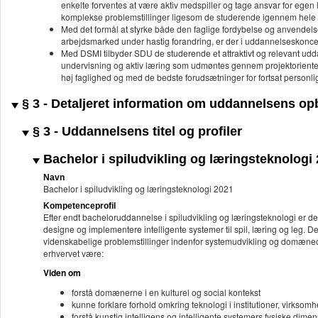
enkelte forventes at være aktiv medspiller og tage ansvar for egen 
komplekse problemstillinger ligesom de studerende igennem hele s
Med det formål at styrke både den faglige fordybelse og anvendelsen
arbejdsmarked under hastig forandring, er der i uddannelseskoncep
Med DSMI tilbyder SDU de studerende et attraktivt og relevant u
undervisning og aktiv læring som udmøntes gennem projektoriente
høj faglighed og med de bedste forudsætninger for fortsat personlig
§ 3 - Detaljeret information om uddannelsens o
§ 3 - Uddannelsens titel og profiler
Bachelor i spiludvikling og læringsteknologi
Navn
Bachelor i spiludvikling og læringsteknologi 2021
Kompetenceprofil
Efter endt bacheloruddannelse i spiludvikling og læringsteknologi er den
designe og implementere intelligente systemer til spil, læring og leg. 
videnskabelige problemstillinger indenfor systemudvikling og domæneo
erhvervet være:
Viden om
forstå domænerne i en kulturel og social kontekst
kunne forklare forhold omkring teknologi i institutioner, virks
forstå kunstig intelligens og intelligente systemers fysiske dime