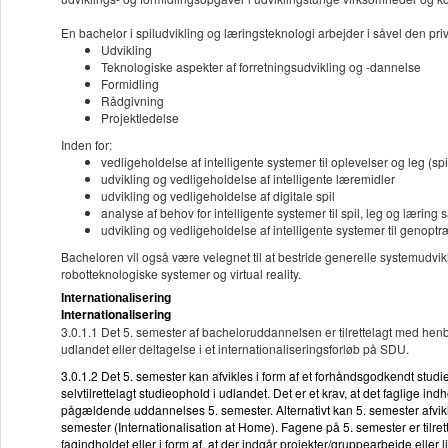
En bachelor i spiludvikling og læringsteknologi arbejder i såvel den pr
Udvikling
Teknologiske aspekter af forretningsudvikling og -dannelse
Formidling
Rådgivning
Projektledelse
Inden for:
vedligeholdelse af intelligente systemer til oplevelser og leg (spi
udvikling og vedligeholdelse af intelligente læremidler
udvikling og vedligeholdelse af digitale spil
analyse af behov for intelligente systemer til spil, leg og læring 
udvikling og vedligeholdelse af intelligente systemer til genoptr
Bacheloren vil også være velegnet til at bestride generelle systemudvikl
robotteknologiske systemer og virtual reality.
Internationalisering
Internationalisering
3.0.1.1 Det 5. semester af bacheloruddannelsen er tilrettelagt med henb
udlandet eller deltagelse i et internationaliseringsforløb på SDU.
3.0.1.2 Det 5. semester kan afvikles i form af et forhåndsgodkendt studie
selvtilrettelagt studieophold i udlandet. Det er et krav, at det faglige in
pågældende uddannelses 5. semester. Alternativt kan 5. semester afvi
semester (Internationalisation at Home). Fagene på 5. semester er tilrett
fagindholdet eller i form af, at der indgår projekter/gruppearbejde elle