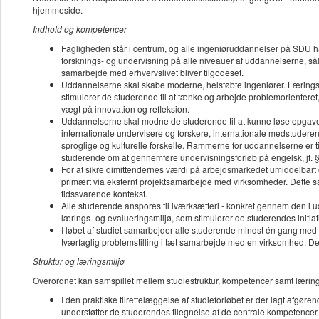
hjemmeside.
Indhold og kompetencer
Fagligheden står i centrum, og alle ingeniøruddannelser på SDU har
forsknings- og undervisning på alle niveauer af uddannelserne, så
samarbejde med erhvervslivet bliver tilgodeset.
Uddannelserne skal skabe moderne, helstøbte ingeniører. Lærings- 
stimulerer de studerende til at tænke og arbejde problemorienteret
vægt på innovation og refleksion.
Uddannelserne skal modne de studerende til at kunne løse opgaver 
internationale undervisere og forskere, internationale medstuderend
sproglige og kulturelle forskelle. Rammerne for uddannelserne er ti
studerende om at gennemføre undervisningsforløb på engelsk, jf. §
For at sikre dimittendernes værdi på arbejdsmarkedet umiddelbart
primært via eksternt projektsamarbejde med virksomheder. Dette sa
tidssvarende kontekst.
Alle studerende anspores til iværksætteri - konkret gennem den i 
lærings- og evalueringsmiljø, som stimulerer de studerendes initiati
I løbet af studiet samarbejder alle studerende mindst én gang med
tværfaglig problemstilling i tæt samarbejde med en virksomhed. Det
Struktur og læringsmiljø
Overordnet kan samspillet mellem studiestruktur, kompetencer samt læring
I den praktiske tilrettelæggelse af studieforløbet er der lagt afgø
understøtter de studerendes tilegnelse af de centrale kompetencer