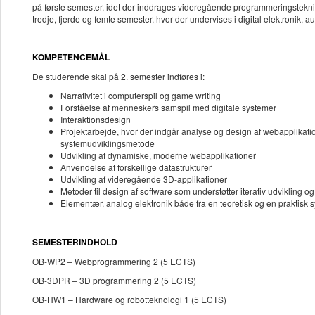
på første semester, idet der inddrages videregående programmeringstekn
tredje, fjerde og femte semester, hvor der undervises i digital elektronik, 
KOMPETENCEMÅL
De studerende skal på 2. semester indføres i:
Narrativitet i computerspil og game writing
Forståelse af menneskers samspil med digitale systemer
Interaktionsdesign
Projektarbejde, hvor der indgår analyse og design af webapplikatio
systemudviklingsmetode
Udvikling af dynamiske, moderne webapplikationer
Anvendelse af forskellige datastrukturer
Udvikling af videregående 3D-applikationer
Metoder til design af software som understøtter iterativ udvikling 
Elementær, analog elektronik både fra en teoretisk og en praktisk 
SEMESTERINDHOLD
OB-WP2 – Webprogrammering 2 (5 ECTS)
OB-3DPR – 3D programmering 2 (5 ECTS)
OB-HW1 – Hardware og robotteknologi 1 (5 ECTS)