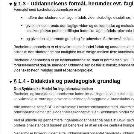
§ 1.3 - Uddannelsens formål, herunder evt. fagli
Formålet med bacheloruddannelsen er at
indføre den studerende i fagområdets videnskabelige discipliner,
give den studerende den faglige viden og de teoretiske og metodiske 
løse komplekse problemstillinger inden for fagområdets relevante
og give den studerende grundlag for udøvelse af erhvervsfunktioner
Bacheloruddannelsen er et selvstændigt afrundet forløb og uddannelsen 
sikrer, at den studerende har mulighed for at vælge mellem flere kandid
Bacheloruddannelsen er en heltidsuddannelse, som er normeret til 180 ECTS
forårssemestret dog 36 måneder. Uddannelsen består af konstituerende fa
videnskabsteori, valgfag samt et bachelorprojekt.
§ 1.4 - Didaktisk og pædagogisk grundlag
Den Syddanske Model for Ingeniøruddannelser
Bachelor- og kandidatuddannelserne inden for det ingeniørvidenskabelige
selvstændigt at varetage erhvervsfunktioner på baggrund af kundskaber o
Alle uddannelser på SDU er tilrettelagt i overensstemmelse med universit
principperne udmøntet i uddannelseskonceptet 'Den Syddanske Model fo
Ved at udbyde og gennemføre ingeniøruddannelser på basis af DSMI sikrer u
professionel standard baseret på beherskelse af en række centrale kompe
Nedenfor er hovedpunkterne fra uddannelseskonceptet gengivet - uddannel