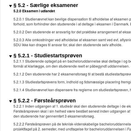
§ 5.2 - Særlige eksamener
5.2.0 Eksamen i udlandet
5.2.0.1 Studienævnet kan bevilge dispensation til afholdelse af eksamen p
forhold, som forhindrer den studerende i at deltage i eksamen i Danmark.
5.2.0.2 Den studerende er ansvarlig for det praktiske arrangement af eks
5.2.0.3 Alle omkostninger ved afholdelse af eksamen samt ved evt. aflysn
SDU ikke kan drages til ansvar for, skal den studerende selv afholde.
§ 5.2.1 - Studiestartsprøven
5.2.1.1 Studerende optaget på en bacheloruddannelse skal deltage i og bes
formål at klarlægge, om den studerende reelt er påbegyndt uddannelsen.
5.2.1.2 Den studerende har 2 eksamensforsøg til at bestå studiestartsprøv
5.2.1.3 Studiestartsprøvens form, indhold og tidsmæssige placering fremgå
5.2.1.4 Studienævnet kan dispensere fra reglerne om studiestartsprøven, h
§ 5.2.2 - Førsteårsprøven
5.2.2.1 Inden udgangen af 1. studieår skal den studerende deltage i de ek
Førsteårsprøven skal i sin helhed være bestået senest inden udgangen af 
den studerende har gennemført 3 eksamensforsøg.
5.2.2.2 Førsteårsprøven på de teknisk-videnskabelige bacheloruddannel
projektfaget på 2. semester, med undtagelse for bacheloruddannelsen i Fy