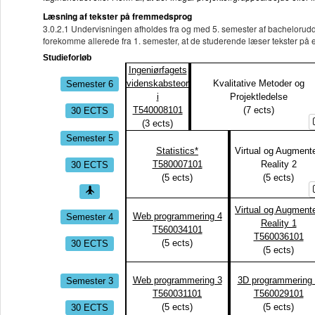
Læsning af tekster på fremmedsprog
3.0.2.1 Undervisningen afholdes fra og med 5. semester af bachelorudd
forekomme allerede fra 1. semester, at de studerende læser tekster på
Studieforløb
Ingeniørfagets
Semester 6
videnskabsteor
Kvalitative Metoder og
i
Projektledelse
30 ECTS
T540008101
(
7
ects)
(
3
ects)
Semester 5
Statistics*
Virtual og Augment
30 ECTS
T580007101
Reality 2
(
5
ects)
(
5
ects)
Virtual og Augment
Semester 4
Web programmering 4
Reality 1
T560034101
T560036101
30 ECTS
(
5
ects)
(
5
ects)
Semester 3
Web programmering 3
3D programmering 
T560031101
T560029101
30 ECTS
(
5
ects)
(
5
ects)