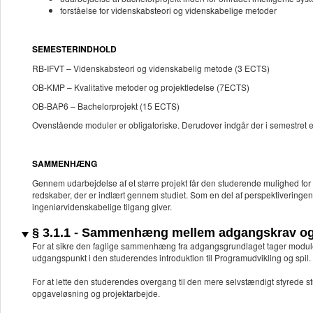
forståelse for videnskabsteori og videnskabelige metoder
SEMESTERINDHOLD
RB-IFVT – Videnskabsteori og videnskabelig metode (3 ECTS)
OB-KMP – Kvalitative metoder og projektledelse (7ECTS)
OB-BAP6 – Bachelorprojekt (15 ECTS)
Ovenstående moduler er obligatoriske. Derudover indgår der i semestret e
SAMMENHÆNG
Gennem udarbejdelse af et større projekt får den studerende mulighed fo
redskaber, der er indlært gennem studiet. Som en del af perspektiveringen
ingeniørvidenskabelige tilgang giver.
§ 3.1.1 - Sammenhæng mellem adgangskrav og 
For at sikre den faglige sammenhæng fra adgangsgrundlaget tager modu
udgangspunkt i den studerendes introduktion til Programudvikling og spil
For at lette den studerendes overgang til den mere selvstændigt styrede st
opgaveløsning og projektarbejde.