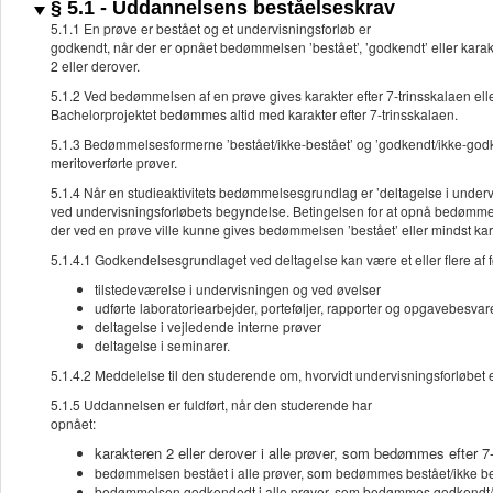
§ 5.1 - Uddannelsens beståelseskrav
5.1.1 En prøve er bestået og et undervisningsforløb er
godkendt, når der er opnået bedømmelsen ’bestået’, ’godkendt’ eller kara
2 eller derover.
5.1.2 Ved bedømmelsen af en prøve gives karakter efter 7-trinsskalaen ell
Bachelorprojektet bedømmes altid med karakter efter 7-trinsskalaen.
5.1.3 Bedømmelsesformerne ’bestået/ikke-bestået’ og ’godkendt/ikke-godk
meritoverførte prøver.
5.1.4 Når en studieaktivitets bedømmelsesgrundlag er ’deltagelse i under
ved undervisningsforløbets begyndelse. Betingelsen for at opnå bedømmelse
der ved en prøve ville kunne gives bedømmelsen ’bestået’ eller mindst ka
5.1.4.1 Godkendelsesgrundlaget ved deltagelse kan være et eller flere af 
tilstedeværelse i undervisningen og ved øvelser
udførte laboratoriearbejder, porteføljer, rapporter og opgavebesvar
deltagelse i vejledende interne prøver
deltagelse i seminarer.
5.1.4.2 Meddelelse til den studerende om, hvorvidt undervisningsforløbet 
5.1.5 Uddannelsen er fuldført, når den studerende har
opnået:
karakteren 2 eller derover i alle prøver, som bedømmes efter 7
bedømmelsen bestået i alle prøver, som bedømmes bestået/ikke b
bedømmelsen godkendedt i alle prøver, som bedømmes godkendt/