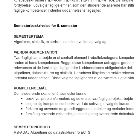
fordybelse i udvalgte faglige emner, som den studerende allerede har sti
faglige kompetencer indenfor uddannelsens fagsøjler.
Semesterbeskrivelse for 5. semester
SEMESTERTEMA
Algoritmer, statistik, experts in team innovation og valgfag
VÆRDIARGUMENTATION
Tværfagligt samarbejde er et centralt element i robotteknologens kompete
anden af hans kompetencer. Begge disse kompetencer udbygges gennem d
relevansen af de forskellige fagligheder i uddannelsens obligatoriske 
algoritmer, datastrukturer og statistik. Herudover tilbydes en række releva
indenfor uddannelsen. Disse valgfrie fagligheder vil det være muligt at vi
KOMPETENCEMÅL
Den studerende skal efter 5. semester kunne:
beskrive, problemformulere og udføre et tværfagligt projektarbe
tilegne sig kompetencer beskrevet i de selvvalgte valgfrie kurser
forklare og anvende de grundlæggende modeller og metoder indenfo
forstå og anvende velkendte, almindelige og avancerede datastrukt
SEMESTERINDHOLD
RB-ADA5 Algoritmer og datastrukturer (5 ECTS)