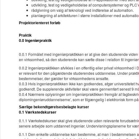
udvikling, test og vedligeholdelse af computersystemer og PLC’e
rådgivning om valg af teknologi ved indførelse af automation.
planlægning af arkitekturen i større installationer med automati
Projektorienteret forløb
Praktik
0.0 Ingeniørpraktik
0.0.1 Formålet med ingeniørpraktikken er at give den studerende viden 
en virksomhed, så den studerende kan sætte disse i relation til ingen
0.0.2 Ingeniørpraktikken afvikles i en offentlig eller privat virksomhed
er relevant for den pågældende studerendes uddannelse. Under prakti
bestemmelser, der gælder for virksomhedens ansatte.
0.0.3 Hvis ingeniørpraktikken ikke kan godkendes, afgør universitetet h
godkendt. De supplerende aktiviteter skal være gennemført senest 9 m
0.0.4 Nærmere oplysninger om ingeniørpraktikken fremgår af fagbeskriv
diplomingeniøruddannelserne’, som er tilgængelig i elektronisk form på
Særlige bekendtgørelsesbelagte kurser
0.1 Værkstedskurser
0.1.1 Værkstedskurser skal give studerende uden relevante forudsætni
senere arbejde som uddannet ingeniør. Undervisningsplanerne for værk
0.1.1 Den enkelte uddannelse kan bestemme, at man i bedømmelsen af 