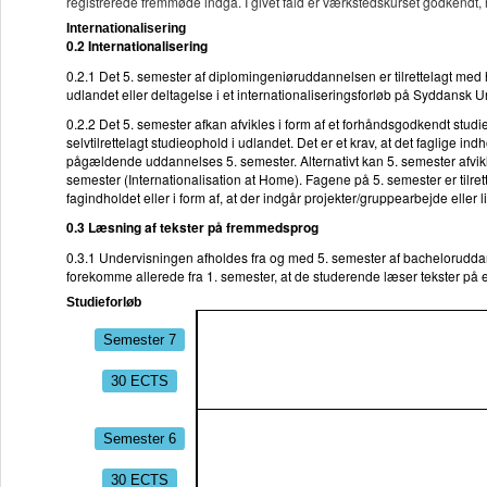
registrerede fremmøde indgå. I givet fald er værkstedskurset godkendt,
Internationalisering
0.2 Internationalisering
0.2.1 Det 5. semester af diplomingeniøruddannelsen er tilrettelagt med 
udlandet eller deltagelse i et internationaliseringsforløb på Syddansk Un
0.2.2 Det 5. semester afkan afvikles i form af et forhåndsgodkendt studie
selvtilrettelagt studieophold i udlandet. Det er et krav, at det faglige in
pågældende uddannelses 5. semester. Alternativt kan 5. semester afvi
semester (Internationalisation at Home). Fagene på 5. semester er tilrett
fagindholdet eller i form af, at der indgår projekter/gruppearbejde elle
0.3 Læsning af tekster på fremmedsprog
0.3.1 Undervisningen afholdes fra og med 5. semester af bacheloruddan
forekomme allerede fra 1. semester, at de studerende læser tekster på
Studieforløb
Semester 7
30 ECTS
Semester 6
30 ECTS