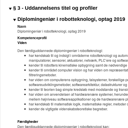
§ 3 - Uddannelsens titel og profiler
Diplomingeniør i robotteknologi, optag 2019
Navn
Diplomingeniør i robotteknologi, optag 2019
Kompetenceprofil
Viden
Den færdiguddannede diplomingeniør i robotteknologi:
har kendskab til og indsigt i områderne robotteknologi og aut
manipulatorer, sensorer, aktuatorer, netværk, PLC’ere og softwa
kender til robotters kinematiske opbygning samt de nødvendige 
kender til området computer vision og har viden om repræsentati
filtreringsmetoder.
har viden om computerens opbygning, talsystemer, forskellige 
softwareudviklingsmetoder, softwarearkitektur, datastrukturer o
kender til teorien bag simple kredsløb med modstande og transis
har viden om anvendelsen af hardwarenære systemer, herunder re
mellem højniveau softwareapplikationer og de hardwarenære pl
har kendskab til matematisk logik, matematiske regler, metoder
kender de vigtigste videnskabsteoretiske begreber.
Færdigheder
Den færdiguddannede diplomingeniør i robotteknologi kan: