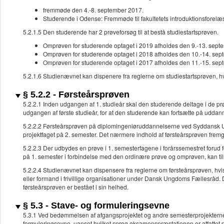
fremmøde den 4.-8. september 2017.
Studerende i Odense: Fremmøde til fakultetets introduktionsforelæ
5.2.1.5 Den studerende har 2 prøveforsøg til at bestå studiestartsprøven.
Omprøven for studerende optaget i 2019 afholdes den 9.-13. sep
Omprøven for studerende optaget i 2018 afholdes den 10.-14. se
Omprøven for studerende optaget i 2017 afholdes den 11.-15. se
5.2.1.6 Studienævnet kan dispenere fra reglerne om studiestartsprøven, hv
§ 5.2.2 - Førsteårsprøven
5.2.2.1 Inden udgangen af 1. studieår skal den studerende deltage i de prø
udgangen af første studieår, for at den studerende kan fortsætte på udda
5.2.2.2 Førsteårsprøven på diplomingeniøruddannelserne ved Syddansk U
projektfaget på 2. semester. Det nærmere indhold af førsteårsprøven frem
5.2.2.3 Der udbydes en prøve i 1. semesterfagene i forårssemestret forud 
på 1. semester i forbindelse med den ordinære prøve og omprøven, kan tilm
5.2.2.4 Studienævnet kan dispensere fra reglerne om førsteårsprøven, hvis
eller formand i frivillige organisationer under Dansk Ungdoms Fællesråd. 
førsteårsprøven er bestået i sin helhed.
§ 5.3 - Stave- og formuleringsevne
5.3.1 Ved bedømmelsen af afgangsprojektet og andre semesterprojekterne
formuleringsevne, uanset hvilket sprog eksamenspræstationen er affattet 