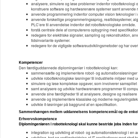
analysere, simulere og løse problemer indenfor robotteknologi 
konstruere software og hardwarenære systemer samt anvende rob
anvende programmering indenfor computer vision teknologier i ro
anvende forskellige programmeringssprog, realtidssystemer, a
PLC’ere til anvendelse indenfor det robotteknologiske område.
forstå centrale dele af computerens opbygning med specifikati
redegøre for elektriske signaler, sampling og rekonstruktion, an
tidsinvariante systemer.
redegøre for de vigtigste softwareudviklingsmetoder og har overb
Kompetencer
Den færdiguddannede diplomingeniør i robotteknologi kan:
sammensætte og implementere robot- og automationsløsninger i 
udvikle robotteknologiske løsninger til industrielle miljøer med
simulere og løse komplekse opgaver, som involverer samspillet m
samt analysere og udvikle hardwarenære programmer til compu
anvende sine færdigheder til at analysere, designe og realiser
anvende og implementere klassiske og moderne reguleringsteknik
udvikle it-løsninger på baggrund af en specifikation.
Sammenhængen mellem uddannelsens kompetencemål og de enkelt
Erhvervskompetence
Diplomingeniøren i robotteknologi skal kunne bestride jobs inden for
integration og udvikling af robot- og automationsteknologi i en 
udvikling, test og vedligeholdelse af IT-applikationer med stort