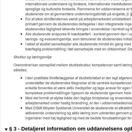
internationale undervisere og forskere, internationale medstuderend
sproglige og kulturelle forskelle. Rammerne for uddannelserne er ti
studerende om at gennemføre undervisningsforløb på engelsk, jf. §
For at sikre dimittendernes værdi på arbejdsmarkedet umiddelbart
primært gennem de studerendes deltagelse i den integrerede ingeniø
studerendes faglighed løbende bringes i anvendelse i konkret og t
Alle studerende anspores til iværksætteri - konkret gennem den i 
lærings- og evalueringsmiljø, som stimulerer de studerendes initiati
I løbet af studiet samarbejder alle studerende mindst én gang med
tværfaglig problemstilling i tæt samarbejde med en virksomhed. Det
Struktur og læringsmiljø
Overordnet kan samspillet mellem studiestruktur, kompetencer samt læring
således:
I den praktiske tilrettelæggelse af studieforløbet er der lagt afgør
understøtter de studerendes tilegnelse af de centrale kompetencer
enkelte forventes at være aktiv medspiller og tage ansvar for egen 
komplekse problemstillinger ligesom de studerende igennem hele s
Med det formål at styrke både den faglige fordybelse og anvendelsen
arbejdsmarked under hastig forandring, er der i uddannelseskoncep
Med DSMI tilbyder Syddansk Universitet de studerende et attrakti
aktiverende undervisning og aktiv læring som udmøntes gennem pr
ingeniører med høj faglighed og med de bedste forudsætninger for fo
§ 3 - Detaljeret information om uddannelsens o