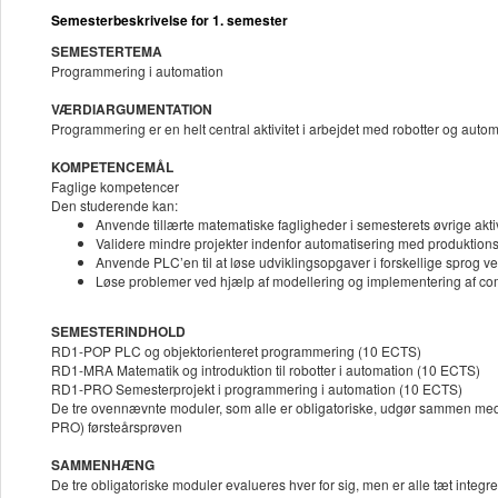
Semesterbeskrivelse for 1. semester
SEMESTERTEMA
Programmering i automation
VÆRDIARGUMENTATION
Programmering er en helt central aktivitet i arbejdet med robotter og au
KOMPETENCEMÅL
Faglige kompetencer
Den studerende kan:
Anvende tillærte matematiske fagligheder i semesterets øvrige aktiv
Validere mindre projekter indenfor automatisering med produktion
Anvende PLC’en til at løse udviklingsopgaver i forskellige sprog v
Løse problemer ved hjælp af modellering og implementering af co
SEMESTERINDHOLD
RD1-POP PLC og objektorienteret programmering (10 ECTS)
RD1-MRA Matematik og introduktion til robotter i automation (10 ECTS)
RD1-PRO Semesterprojekt i programmering i automation (10 ECTS)
De tre ovennævnte moduler, som alle er obligatoriske, udgør sammen med
PRO) førsteårsprøven
SAMMENHÆNG
De tre obligatoriske moduler evalueres hver for sig, men er alle tæt integr