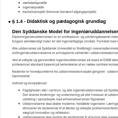
værkstedspraktik
ingeniørpraktik
bachelorprojekt (fremover benævnt afgangsprojekt).
§ 1.4 - Didaktisk og pædagogisk grundlag
Den Syddanske Model for Ingeniøruddannelse
Diplomingeniøruddannelsen er en professions- og udviklingsbaseret vider
fungere selvstændigt inden for det ingeniørfaglige område. Formålet med
Alle uddannelser på Syddansk Universitet er tilrettelagt i overensstemme
civilingeniøruddannelserne er principperne udmøntet i uddannelseskonc
Ved at udbyde og gennemføre ingeniøruddannelser på basis af DSMI sikrer u
professionel standard baseret på beherskelse af en række centrale kompe
Nedenfor er hovedpunkterne fra uddannelseskonceptet gengivet - uddannel
hjemmeside.
Indhold og kompetencer
Fagligheden står i centrum, og alle ingeniøruddannelser på Syddans
Der leveres forsknings- og undervisning på alle niveauer af uddan
udvikling i samarbejde med erhvervslivet bliver tilgodeset.
Uddannelserne skal skabe moderne, helstøbte ingeniører. Lærings- 
stimulerer de studerende til at tænke og arbejde problemorienteret
vægt på innovation og refleksion.
Uddannelserne skal modne de studerende til at kunne løse opgaver 