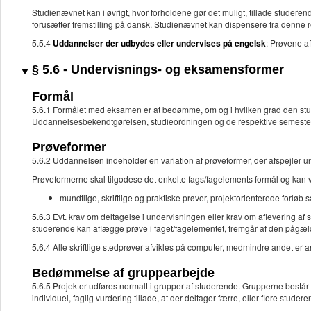
Studienævnet kan i øvrigt, hvor forholdene gør det muligt, tillade studere
forusætter fremstilling på dansk. Studienævnet kan dispensere fra denne r
5.5.4
Uddannelser der udbydes eller undervises på engelsk
: Prøvene a
§ 5.6 - Undervisnings- og eksamensformer
Formål
5.6.1 Formålet med eksamen er at bedømme, om og i hvilken grad den stud
Uddannelsesbekendtgørelsen, studieordningen og de respektive semesterp
Prøveformer
5.6.2 Uddannelsen indeholder en variation af prøveformer, der afspejler 
Prøveformerne skal tilgodese det enkelte fags/fagelements formål og kan 
mundtlige, skriftlige og praktiske prøver, projektorienterede forløb
5.6.3 Evt. krav om deltagelse i undervisningen eller krav om aflevering af 
studerende kan aflægge prøve i faget/fagelementet, fremgår af den pågæl
5.6.4 Alle skriftlige stedprøver afvikles på computer, medmindre andet er an
Bedømmelse af gruppearbejde
5.6.5 Projekter udføres normalt i grupper af studerende. Grupperne bes
individuel, faglig vurdering tillade, at der deltager færre, eller flere stude