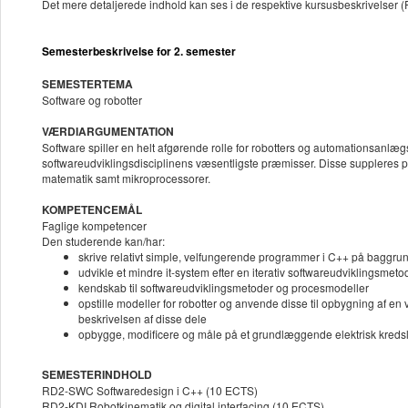
Det mere detaljerede indhold kan ses i de respektive kursusbeskrivel
Semesterbeskrivelse for 2. semester
SEMESTERTEMA
Software og robotter
VÆRDIARGUMENTATION
Software spiller en helt afgørende rolle for robotters og automationsanlægs
softwareudviklingsdisciplinens væsentligste præmisser. Disse suppleres
matematik samt mikroprocessorer.
KOMPETENCEMÅL
Faglige kompetencer
Den studerende kan/har:
skrive relativt simple, velfungerende programmer i C++ på baggrund
udvikle et mindre it-system efter en iterativ softwareudviklingsmeto
kendskab til softwareudviklingsmetoder og procesmodeller
opstille modeller for robotter og anvende disse til opbygning af 
beskrivelsen af disse dele
opbygge, modificere og måle på et grundlæggende elektrisk kredslø
SEMESTERINDHOLD
RD2-SWC Softwaredesign i C++ (10 ECTS)
RD2-KDI Robotkinematik og digital interfacing (10 ECTS)