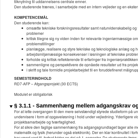
tilknytning til uddannelsens centrale emner.
Den studerende trænes, i samarbejde med en intern vejleder og en ekster
KOMPETENCEMÅL
Den studerende kan:
omsætte tekniske forskningsresultater samt naturvidenskabelig og t
problemer
kritisk tilegne sig ny viden inden for relevante ingeniørmæssige 
problemstillinger
planlægge, realisere og styre tekniske og teknologiske anlæg og 
arbejdsmiljømæssige konsekvenser i løsningen af tekniske proble
forholde sig kritisk reflekterende til erfaringer fra ingeniørpraktikken
sammenligne og perspektivere de opnåede resultater ud fra proj
i skrift og tale formidle projektarbejdet til en foruddefineret målgru
SEMESTERINDHOLD
RD7-AFP – Afgangsprojekt (30 ECTS)
Modulet er obligatorisk
§ 3.1.1 - Sammenhæng mellem adgangskrav og 
For at lette overgangen til den mere selvstændigt styrede studieform på uni
undervisere i form af opgaveløsning i hold under vejledning. Yderligere 
projektsamarbejde og tværfaglighed.
For at sikre den faglige sammenhæng fra adgangsgrundlaget tager alle 
matematik og fysik (herunder også elektronik). Der en klar kontinuitet i f
har været vant til, fortsat fylder en del på 1. semester. De studerende føre