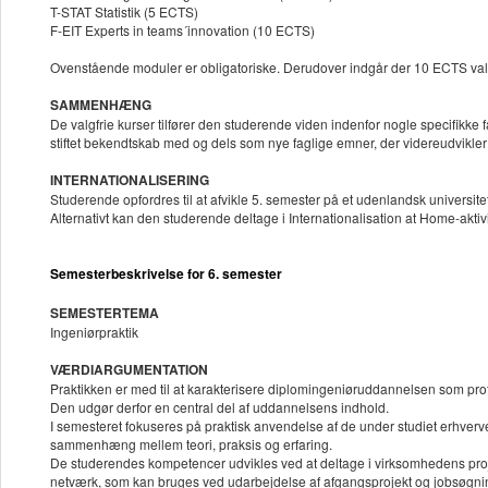
T-STAT Statistik (5 ECTS)
F-EIT Experts in teams´innovation (10 ECTS)
Ovenstående moduler er obligatoriske. Derudover indgår der 10 ECTS va
SAMMENHÆNG
De valgfrie kurser tilfører den studerende viden indenfor nogle specifikke
stiftet bekendtskab med og dels som nye faglige emner, der videreudvikle
INTERNATIONALISERING
Studerende opfordres til at afvikle 5. semester på et udenlandsk univers
Alternativt kan den studerende deltage i Internationalisation at Home-aktivi
Semesterbeskrivelse for 6. semester
SEMESTERTEMA
Ingeniørpraktik
VÆRDIARGUMENTATION
Praktikken er med til at karakterisere diplomingeniøruddannelsen som prof
Den udgør derfor en central del af uddannelsens indhold.
I semesteret fokuseres på praktisk anvendelse af de under studiet erhve
sammenhæng mellem teori, praksis og erfaring.
De studerendes kompetencer udvikles ved at deltage i virksomhedens proj
netværk, som kan bruges ved udarbejdelse af afgangsprojekt og jobsøgni