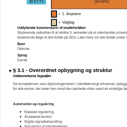
30 ECTS
(
10
ects)
=
1. årsprøve
=
Valgfag
Uddybende kommentarer til studieforløbet
Studerende opfordres til at afvikle 5. semester på et udenlandsk unive
studerende følge et IaH-forløb på SDU. Læs mere om IaH-forløb under 
Byer
Odense
Sprog
Dansk
§ 3.1 - Overordnet opbygning og struktur
Uddannelsens fagsøjler
De kompetencer, som diplomingeniøren i robotteknologi erhverver, opbygg
for alle emner, der leder hen imod den samlede viden samt de endelige 
Automation og regulering
Klassisk regulering
AI-baseret kontrol
Digital signalbehandling
Simulering af robotsystemer