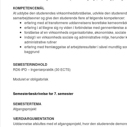
KOMPETENCEMÅL
At uddybe den studerendes virksomhedsforståelse, udvikle den studerende
samarbejdsevner og give den studerende flere af følgende kompetencer:
erfaring med at transformere uddannelsens teoretiske kerneområder
erfaring i at tilegne sig ny viden i forbindelse med gennemførelse af
forståelse af en virksomheds organisatoriske, økonomiske, social
indsigt i en virksomheds sociale og administrative miljø, herund
administrative rutiner
erfaring med fremlæggelse af arbejdsresultater i såvel mundtlig som
baggrund
SEMESTERINDHOLD
RD6-IPD – Ingeniørpraktik (30 ECTS)
Modulet er obligatorisk
Semesterbeskrivelse for 7. semester
SEMESTERTEMA
Afgangsprojekt
VÆRDIARGUMENTATION
Uddannelse afsluttes med et afgangsprojekt, hvor den studerende demonstre