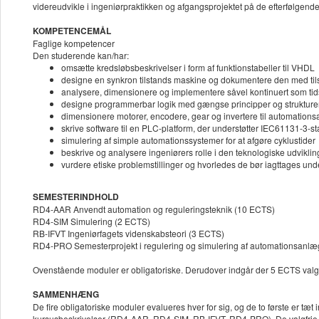
videreudvikle i ingeniørpraktikken og afgangsprojektet på de efterfølgend
KOMPETENCEMÅL
Faglige kompetencer
Den studerende kan/har:
omsætte kredsløbsbeskrivelser i form af funktionstabeller til VHDL
designe en synkron tilstands maskine og dokumentere den med t
analysere, dimensionere og implementere såvel kontinuert som tidsd
designe programmerbar logik med gængse principper og strukture
dimensionere motorer, encodere, gear og invertere til automatio
skrive software til en PLC-platform, der understøtter IEC61131-3-
simulering af simple automationssystemer for at afgøre cyklustider
beskrive og analysere ingeniørers rolle i den teknologiske udviklin
vurdere etiske problemstillinger og hvorledes de bør iagttages un
SEMESTERINDHOLD
RD4-AAR Anvendt automation og reguleringsteknik (10 ECTS)
RD4-SIM Simulering (2 ECTS)
RB-IFVT Ingeniørfagets videnskabsteori (3 ECTS)
RD4-PRO Semesterprojekt i regulering og simulering af automationsanl
Ovenstående moduler er obligatoriske. Derudover indgår der 5 ECTS valg
SAMMENHÆNG
De fire obligatoriske moduler evalueres hver for sig, og de to første er tæt
kursusbeskrivelser (RD4-AAR, RD4-SIM, RB-IFVT, RD4-PRO). De valgfrie ku