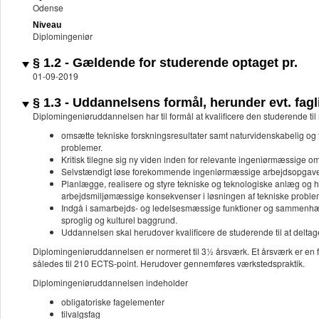
Odense
Niveau
Diplomingeniør
§ 1.2 - Gældende for studerende optaget pr.
01-09-2019
§ 1.3 - Uddannelsens formål, herunder evt. fagli
Diplomingeniøruddannelsen har til formål at kvalificere den studerende til 
omsætte tekniske forskningsresultater samt naturvidenskabelig og t
problemer.
Kritisk tilegne sig ny viden inden for relevante ingeniørmæssige o
Selvstændigt løse forekommende ingeniørmæssige arbejdsopgave
Planlægge, realisere og styre tekniske og teknologiske anlæg og 
arbejdsmiljømæssige konsekvenser i løsningen af tekniske proble
Indgå i samarbejds- og ledelsesmæssige funktioner og sammenhæn
sproglig og kulturel baggrund.
Uddannelsen skal herudover kvalificere de studerende til at deltag
Diplomingeniøruddannelsen er normeret til 3½ årsværk. Et årsværk er en f
således til 210 ECTS-point. Herudover gennemføres værkstedspraktik.
Diplomingeniøruddannelsen indeholder
obligatoriske fagelementer
tilvalgsfag