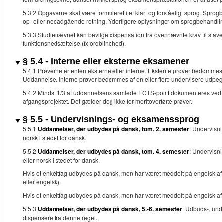
5.3.2 Opgaverne skal være formuleret i et klart og forståeligt sprog. Sprog
op- eller nedadgående retning. Yderligere oplysninger om sprogbehandlin
5.3.3 Studienævnet kan bevilge dispensation fra ovennævnte krav til stave
funktionsnedsættelse (fx ordblindhed).
§ 5.4 - Interne eller eksterne eksamener
5.4.1 Prøverne er enten eksterne eller interne. Eksterne prøver bedømmes a
Uddannelse. Interne prøver bedømmes af en eller flere undervisere udpeget
5.4.2 Mindst 1/3 af uddannelsens samlede ECTS-point dokumenteres ved
afgangsprojektet. Det gælder dog ikke for meritoverførte prøver.
§ 5.5 - Undervisnings- og eksamenssprog
5.5.1
Uddannelser, der udbydes på dansk, tom. 2. semester
: Undervisn
norsk i stedet for dansk.
5.5.2
Uddannelser, der udbydes på dansk, tom. 4. semester
: Undervisn
eller norsk i stedet for dansk.
Hvis et enkeltfag udbydes på dansk, men har været meddelt på engelsk af
eller engelsk).
Hvis et enkeltfag udbydes på dansk, men har været meddelt på engelsk af 
5.5.3
Uddannelser, der udbydes på dansk, 5.-6. semester
: Udbuds-, und
dispensere fra denne regel.