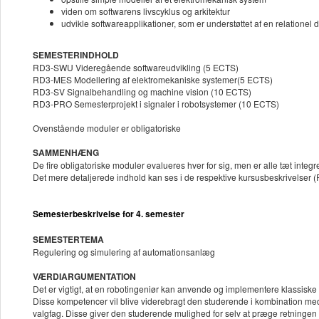
viden om softwarens livscyklus og arkitektur
udvikle softwareapplikationer, som er understøttet af en relationel
SEMESTERINDHOLD
RD3-SWU Videregående softwareudvikling (5 ECTS)
RD3-MES Modellering af elektromekaniske systemer(5 ECTS)
RD3-SV Signalbehandling og machine vision (10 ECTS)
RD3-PRO Semesterprojekt i signaler i robotsystemer (10 ECTS)
Ovenstående moduler er obligatoriske
SAMMENHÆNG
De fire obligatoriske moduler evalueres hver for sig, men er alle tæt integr
Det mere detaljerede indhold kan ses i de respektive kursusbeskrivel
Semesterbeskrivelse for 4. semester
SEMESTERTEMA
Regulering og simulering af automationsanlæg
VÆRDIARGUMENTATION
Det er vigtigt, at en robotingeniør kan anvende og implementere klassiske 
Disse kompetencer vil blive viderebragt den studerende i kombination m
valgfag. Disse giver den studerende mulighed for selv at præge retningen f