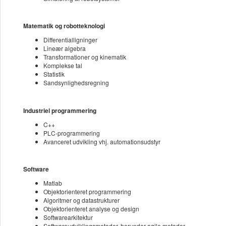
Matematik og robotteknologi
Differentialligninger
Lineær algebra
Transformationer og kinematik
Komplekse tal
Statistik
Sandsynlighedsregning
Industriel programmering
C++
PLC-programmering
Avanceret udvikling vhj. automationsudstyr
Software
Matlab
Objektorienteret programmering
Algoritmer og datastrukturer
Objektorienteret analyse og design
Softwarearkitektur
Softwareudviklingsmetoder, herunder agile metoder