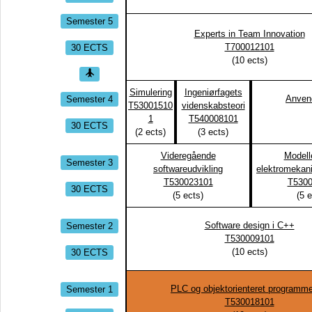
Semester 5
Experts in Team Innovation
30 ECTS
T700012101
(
10
ects)
Simulering
Ingeniørfagets
Semester 4
Anvend
T53001510
videnskabsteori
1
T540008101
30 ECTS
(
2
ects)
(
3
ects)
Videregående
Modelle
Semester 3
softwareudvikling
elektromekan
T530023101
T5300
30 ECTS
(
5
ects)
(
5
e
Semester 2
Software design i C++
T530009101
30 ECTS
(
10
ects)
Semester 1
PLC og objektorienteret programme
T530018101