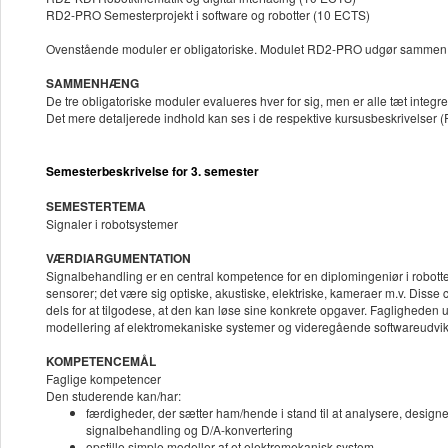
RD2-PRO Semesterprojekt i software og robotter (10 ECTS)
Ovenstående moduler er obligatoriske. Modulet RD2-PRO udgør sammen 
SAMMENHÆNG
De tre obligatoriske moduler evalueres hver for sig, men er alle tæt integr
Det mere detaljerede indhold kan ses i de respektive kursusbeskrivels
Semesterbeskrivelse for 3. semester
SEMESTERTEMA
Signaler i robotsystemer
VÆRDIARGUMENTATION
Signalbehandling er en central kompetence for en diplomingeniør i robottekn
sensorer; det være sig optiske, akustiske, elektriske, kameraer m.v. Disse
dels for at tilgodese, at den kan løse sine konkrete opgaver. Faglighede
modellering af elektromekaniske systemer og videregående softwareudvik
KOMPETENCEMÅL
Faglige kompetencer
Den studerende kan/har:
færdigheder, der sætter ham/hende i stand til at analysere, designe
signalbehandling og D/A-konvertering
opstille simple modeller af et elektromekanisk system