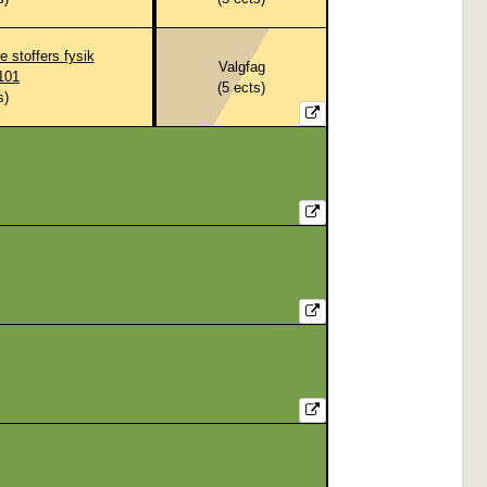
 stoffers fysik
Valgfag
101
(
5
ects)
s)