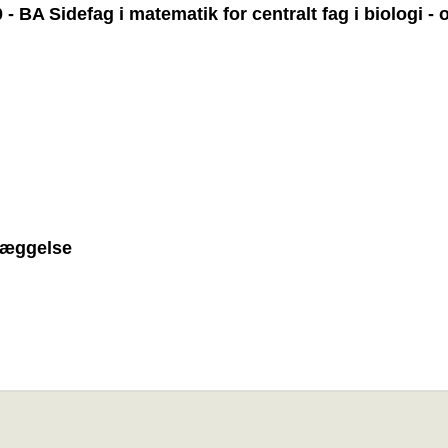
 BA Sidefag i matematik for centralt fag i biologi -
læggelse