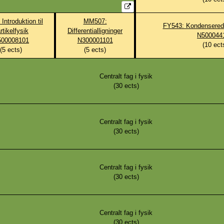
Introduktion til
MM507:
FY543: Kondenserede
rtikelfysik
Differentialligninger
N500044
500008101
N300001101
(
10
ect
(
5
ects)
(
5
ects)
Centralt fag i fysik
(
30
ects)
Centralt fag i fysik
(
30
ects)
Centralt fag i fysik
(
30
ects)
Centralt fag i fysik
(
30
ects)