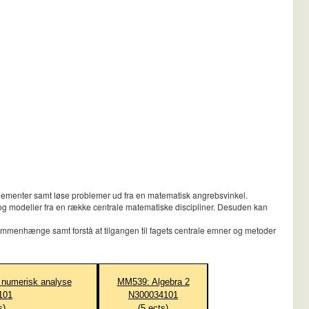
nnementer samt løse problemer ud fra en matematisk angrebsvinkel.
 modeller fra en række centrale matematiske discipliner. Desuden kan
sammenhænge samt forstå at tilgangen til fagets centrale emner og metoder
numerisk analyse
MM539: Algebra 2
101
N300034101
s)
(
5
ects)