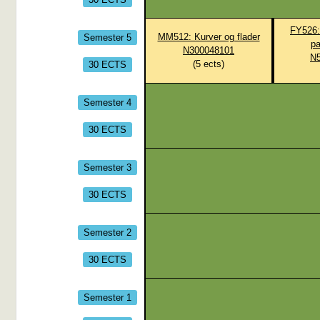
FY526: 
Semester 5
MM512: Kurver og flader
pa
N300048101
N
30 ECTS
(
5
ects)
Semester 4
30 ECTS
Semester 3
30 ECTS
Semester 2
30 ECTS
Semester 1