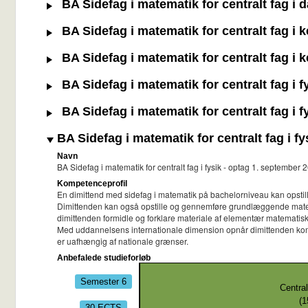
BA Sidefag i matematik for centralt fag i 
BA Sidefag i matematik for centralt fag i 
BA Sidefag i matematik for centralt fag i 
BA Sidefag i matematik for centralt fag i 
BA Sidefag i matematik for centralt fag i 
BA Sidefag i matematik for centralt fag i f
Navn
BA Sidefag i matematik for centralt fag i fysik - optag 1. september 
Kompetenceprofil
En dimittend med sidefag i matematik på bachelorniveau kan opstil
Dimittenden kan også opstille og gennemføre grundlæggende matem
dimittenden formidle og forklare materiale af elementær matematisk
Med uddannelsens internationale dimension opnår dimittenden kompe
er uafhængig af nationale grænser.
Anbefalede studieforløb
Semester 6
Central
(
1
30 ECTS