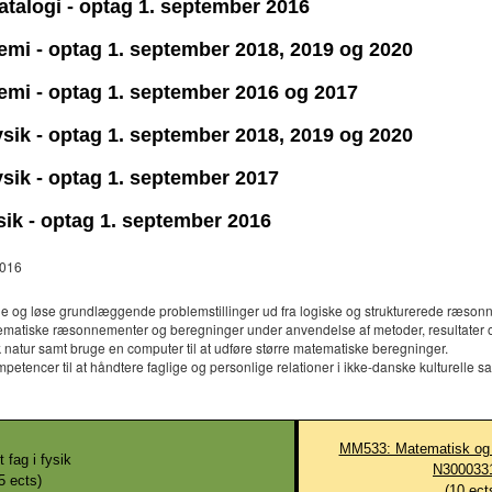
datalogi - optag 1. september 2016
kemi - optag 1. september 2018, 2019 og 2020
kemi - optag 1. september 2016 og 2017
fysik - optag 1. september 2018, 2019 og 2020
fysik - optag 1. september 2017
ysik - optag 1. september 2016
2016
le og løse grundlæggende problemstillinger ud fra logiske og strukturerede ræso
atiske ræsonnementer og beregninger under anvendelse af metoder, resultater og
 natur samt bruge en computer til at udføre større matematiske beregninger.
tencer til at håndtere faglige og personlige relationer i ikke-danske kulturelle 
MM533: Matematisk og 
t fag i fysik
N300033
5
ects)
(
10
ect